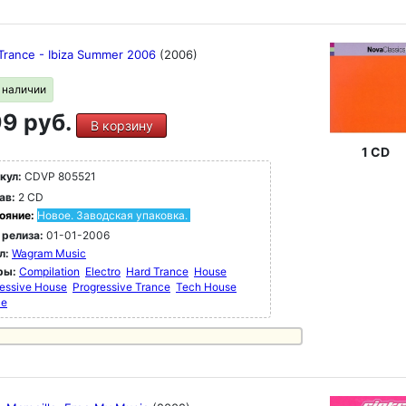
 Trance - Ibiza Summer 2006
(2006)
в наличии
9 руб.
В корзину
1 CD
кул:
CDVP 805521
ав:
2 CD
ояние:
Новое. Заводская упаковка.
 релиза:
01-01-2006
л:
Wagram Music
ры:
Compilation
Electro
Hard Trance
House
essive House
Progressive Trance
Tech House
ce