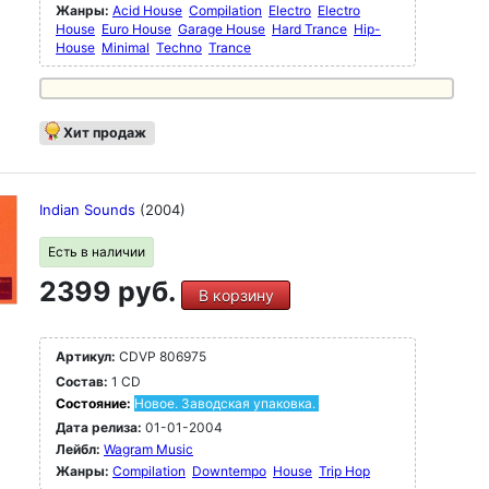
Жанры:
Acid House
Compilation
Electro
Electro
House
Euro House
Garage House
Hard Trance
Hip-
House
Minimal
Techno
Trance
Хит продаж
Indian Sounds
(2004)
Есть в наличии
2399 руб.
В корзину
Артикул:
CDVP 806975
Состав:
1 CD
Состояние:
Новое. Заводская упаковка.
Дата релиза:
01-01-2004
Лейбл:
Wagram Music
Жанры:
Compilation
Downtempo
House
Trip Hop