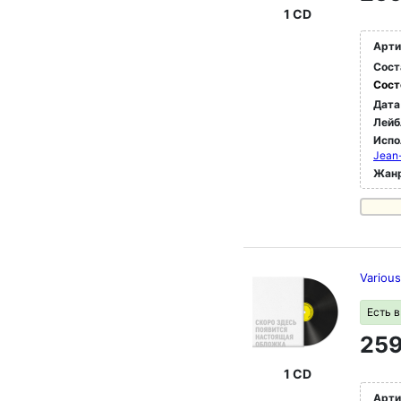
1 CD
Арти
Сост
Сост
Дата
Лейб
Испо
Jean-
Жан
Variou
Есть 
259
1 CD
Арти