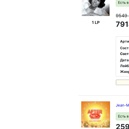
Есть 
9549
1 LP
791
Арти
Сост
Сост
Дата
Лейб
Жан
Jean-Ma
Есть 
259