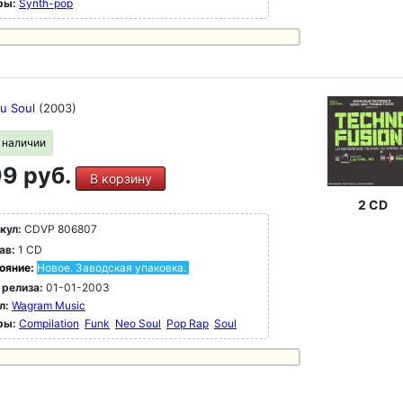
ры:
Synth-pop
u Soul
(2003)
в наличии
9 руб.
В корзину
2 CD
кул:
CDVP 806807
ав:
1 CD
ояние:
Новое. Заводская упаковка.
 релиза:
01-01-2003
л:
Wagram Music
ры:
Compilation
Funk
Neo Soul
Pop Rap
Soul