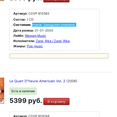
Артикул:
CDVP 810583
Состав:
1 CD
Состояние:
Новое. Заводская упаковка.
Дата релиза:
01-01-2000
Лейбл:
Wagram Music
Исполнители:
Zarai, Rika / Zarai, Rika
Жанры:
Pop-music
Le Quart D''heure Americain Vol. 2
(2006)
Есть в наличии
5399 руб.
В корзину
Артикул:
CDVP 809748