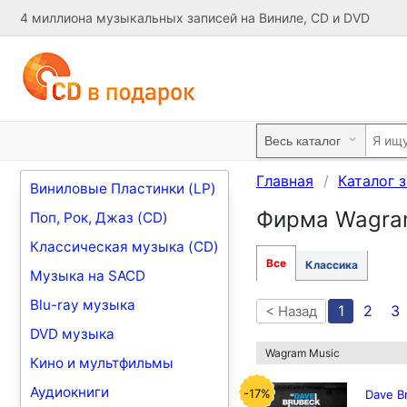
4 миллиона музыкальных записей на Виниле, CD и DVD
Главная
Каталог 
Виниловые Пластинки (LP)
Фирма Wagra
Поп, Рок, Джаз (CD)
Классическая музыка (CD)
Все
Классика
Музыка на SACD
Blu-ray музыка
1
2
3
< Назад
DVD музыка
Wagram Music
Кино и мультфильмы
Аудиокниги
-17%
Dave B