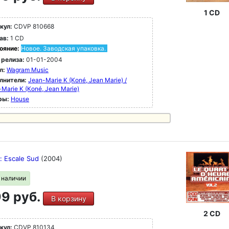
1 CD
кул:
CDVP 810668
ав:
1 CD
ояние:
Новое. Заводская упаковка.
 релиза:
01-01-2004
л:
Wagram Music
лнители:
Jean-Marie K (Koné, Jean Marie) /
Marie K (Koné, Jean Marie)
ры:
House
s: Escale Sud
(2004)
в наличии
9 руб.
В корзину
2 CD
кул:
CDVP 810134