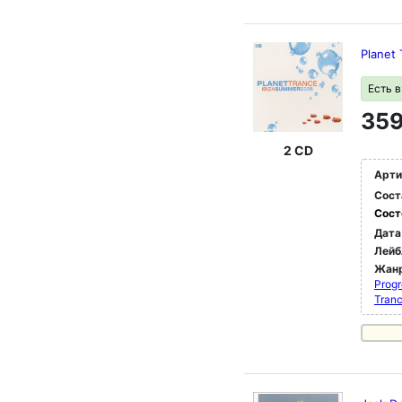
Planet
Есть 
359
2 CD
Арти
Сост
Сост
Дата
Лейб
Жан
Progr
Tran