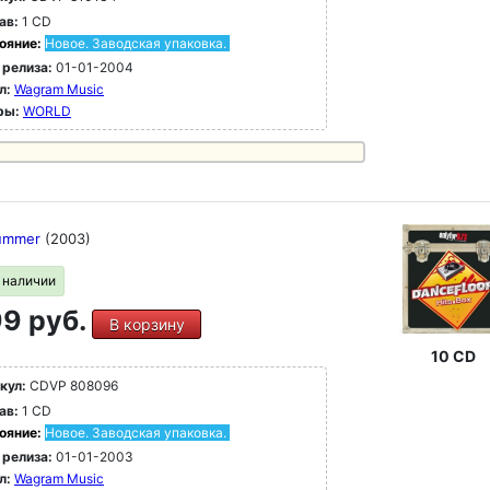
ав:
1 CD
ояние:
Новое. Заводская упаковка.
 релиза:
01-01-2004
л:
Wagram Music
ры:
WORLD
Summer
(2003)
в наличии
9 руб.
В корзину
10 CD
кул:
CDVP 808096
ав:
1 CD
ояние:
Новое. Заводская упаковка.
 релиза:
01-01-2003
л:
Wagram Music