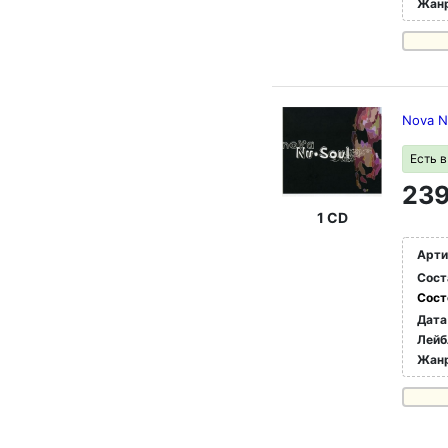
Жан
Nova N
Есть 
239
1 CD
Арти
Сост
Сост
Дата
Лейб
Жан