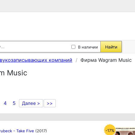
Найти
В наличии
звукозаписывающих компаний
Фирма Wagram Music
m Music
4
5
Далее >
>>
-17%
rubeck - Take Five
(2017)