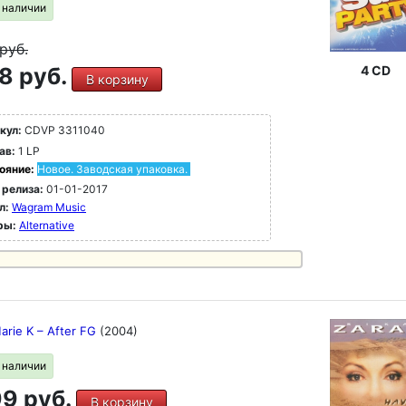
в наличии
руб.
8 руб.
4 CD
В корзину
кул:
CDVP 3311040
ав:
1 LP
ояние:
Новое. Заводская упаковка.
 релиза:
01-01-2017
л:
Wagram Music
ры:
Alternative
rie K ‎– After FG
(2004)
в наличии
9 руб.
В корзину