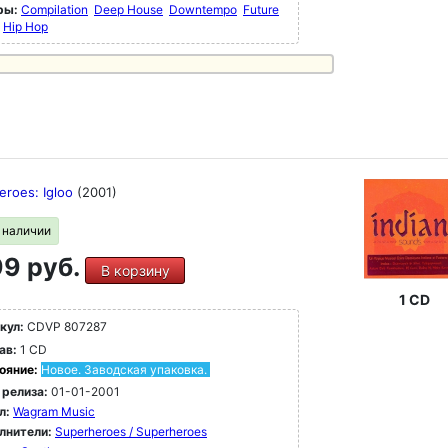
ры:
Compilation
Deep House
Downtempo
Future
Hip Hop
eroes: Igloo
(2001)
в наличии
9 руб.
В корзину
1 CD
кул:
CDVP 807287
ав:
1 CD
ояние:
Новое. Заводская упаковка.
 релиза:
01-01-2001
л:
Wagram Music
лнители:
Superheroes / Superheroes