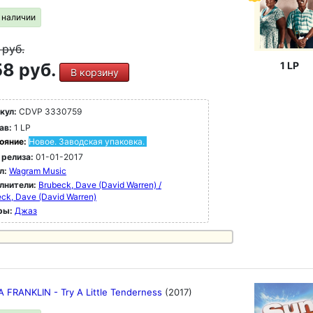
в наличии
9
руб.
8 руб.
1 LP
В корзину
кул:
CDVP 3330759
ав:
1 LP
ояние:
Новое. Заводская упаковка.
 релиза:
01-01-2017
л:
Wagram Music
лнители:
Brubeck, Dave (David Warren) /
ck, Dave (David Warren)
ры:
Джаз
 FRANKLIN - Try A Little Tenderness
(2017)