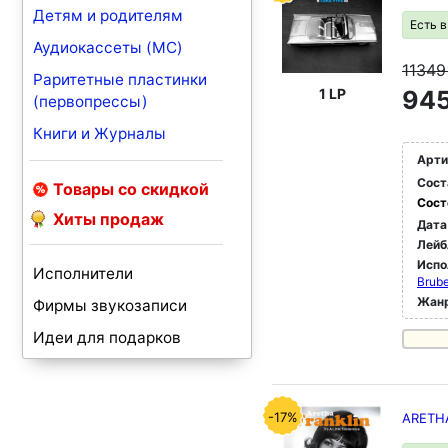
Детям и родителям
Есть 
Аудиокассеты (MC)
1134
Раритетные пластинки
1 LP
945
(первопрессы)
Книги и Журналы
Арти
Сост
Товары со скидкой
Сост
Хиты продаж
Дата
Лейб
Испо
Исполнители
Brube
Жан
Фирмы звукозаписи
Идеи для подарков
-17%
ARETHA