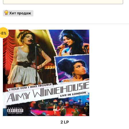
Хит продаж
-8%
2 LP