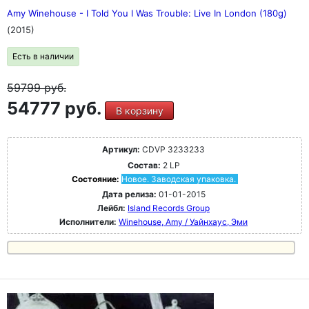
Amy Winehouse - I Told You I Was Trouble: Live In London (180g)
(2015)
Есть в наличии
59799
руб.
54777 руб.
В корзину
Артикул:
CDVP 3233233
Состав:
2 LP
Состояние:
Новое. Заводская упаковка.
Дата релиза:
01-01-2015
Лейбл:
Island Records Group
Исполнители:
Winehouse, Amy / Уайнхаус, Эми