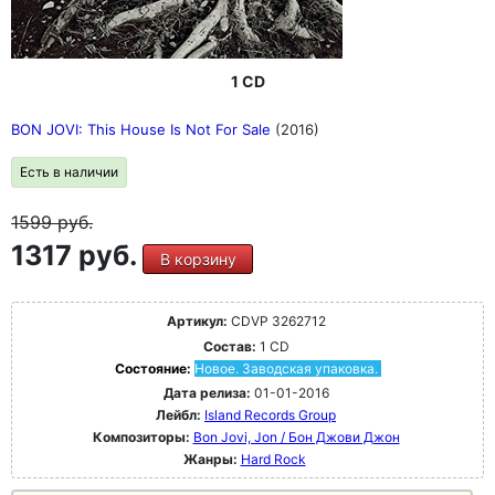
1 CD
BON JOVI: This House Is Not For Sale
(2016)
Есть в наличии
1599
руб.
1317 руб.
В корзину
Артикул:
CDVP 3262712
Состав:
1 CD
Состояние:
Новое. Заводская упаковка.
Дата релиза:
01-01-2016
Лейбл:
Island Records Group
Композиторы:
Bon Jovi, Jon / Бон Джови Джон
Жанры:
Hard Rock