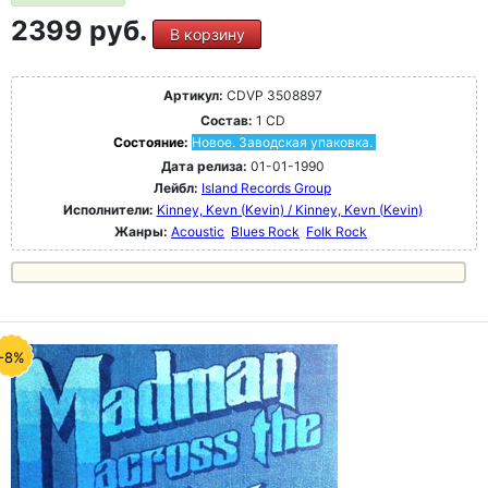
2399 руб.
В корзину
Артикул:
CDVP 3508897
Состав:
1 CD
Состояние:
Новое. Заводская упаковка.
Дата релиза:
01-01-1990
Лейбл:
Island Records Group
Исполнители:
Kinney, Kevn (Kevin) / Kinney, Kevn (Kevin)
Жанры:
Acoustic
Blues Rock
Folk Rock
-8%