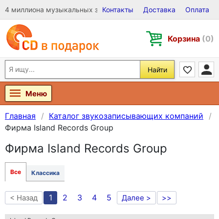
4 миллиона музыкальных записей на Виниле, CD и DVD
Контакты
Доставка
Оплата
Корзина
(0)
Найти
Меню
Главная
Каталог звукозаписывающих компаний
Фирма Island Records Group
Фирма Island Records Group
Все
Классика
1
2
3
4
5
< Назад
Далее >
>>