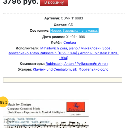
3796 руб.
В корзину
Артикул:
CDVP 116683
Состав:
CD
Состояние:
Новое. Заводская упаковка.
Дата релиза:
01-01-1996
Лейбл:
Centaur
Исполнители:
Mihailovich Zora, piano / Михайлович Зора,
фортепиано
Anton Rubinstein (1829-1894) / Anton Rubinstein (1829-
1894)
Композиторы:
Rubinstein, Anton / Рубинштейн Антон
Жанры:
Klavier- und Cembalomusik
Фортепьяно соло
-88%