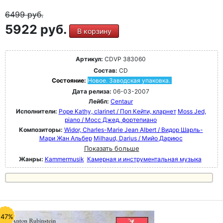
6499
руб.
5922 руб.
В корзину
Артикул:
CDVP 383060
Состав:
CD
Состояние:
Новое. Заводская упаковка.
Дата релиза:
06-03-2007
Лейбл:
Centaur
Исполнители:
Pope Kathy, clarinet / Поп Кейти, кларнет
Moss Jed,
piano / Мосс Джед, фортепиано
Композиторы:
Widor, Charles-Marie Jean Albert / Видор Шарль-
Мари Жан Альбер
Milhaud, Darius / Мийо Дариюс
Показать больше
Жанры:
Kammermusik
Камерная и инструментальная музыка
-47%