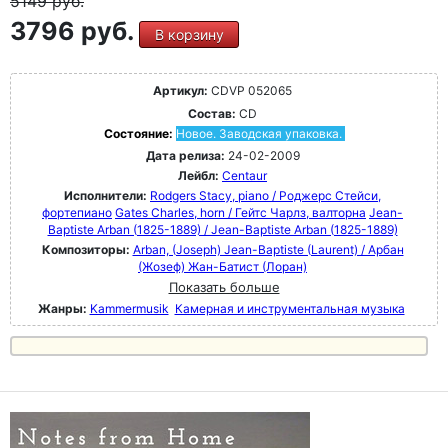
5149
руб.
3796 руб.
В корзину
Артикул:
CDVP 052065
Состав:
CD
Состояние:
Новое. Заводская упаковка.
Дата релиза:
24-02-2009
Лейбл:
Centaur
Исполнители:
Rodgers Stacy, piano / Роджерс Стейси,
фортепиано
Gates Charles, horn / Гейтс Чарлз, валторна
Jean-
Baptiste Arban (1825-1889) / Jean-Baptiste Arban (1825-1889)
Композиторы:
Arban, (Joseph) Jean-Baptiste (Laurent) / Арбан
(Жозеф) Жан-Батист (Лоран)
Показать больше
Жанры:
Kammermusik
Камерная и инструментальная музыка