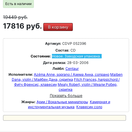
Есть в наличии
19449
руб.
17816 руб.
В корзину
Артикул:
CDVP 052396
Состав:
CD
Состояние:
Новое. Заводская упаковка.
Дата релиза:
28-03-2006
Лейбл:
Centaur
Исполнители:
Azéma Anne, soprano / Азема Анна, сопрано
Maiben
Dana, violin / Майбен Дана, скрипка
Fitch Frances, harpsichord /
Фитч Френсис, клавесин
Mealy Robert, violin / Меали Робер,
скрипка
Показать больше
Жанры:
Арии / Вокальные миниатюры
Камерная и
инструментальная музыка
Клавесин соло