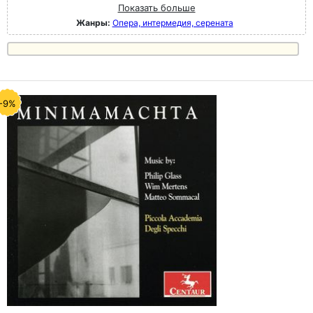
Показать больше
Жанры:
Опера, интермедия, серената
-9%