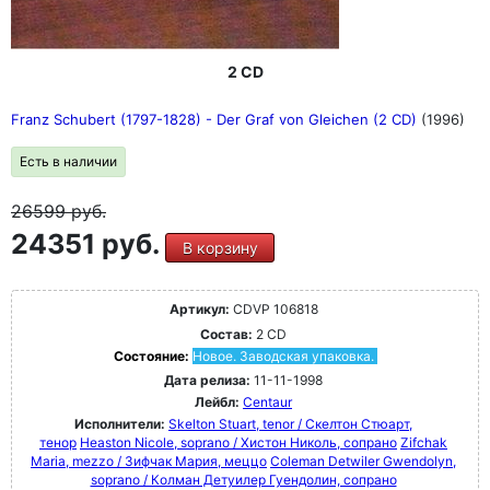
2 CD
Franz Schubert (1797-1828) - Der Graf von Gleichen (2 CD)
(1996)
Есть в наличии
26599
руб.
24351 руб.
В корзину
Артикул:
CDVP 106818
Состав:
2 CD
Состояние:
Новое. Заводская упаковка.
Дата релиза:
11-11-1998
Лейбл:
Centaur
Исполнители:
Skelton Stuart, tenor / Скелтон Стюарт,
тенор
Heaston Nicole, soprano / Хистон Николь, сопрано
Zifchak
Maria, mezzo / Зифчак Мария, меццо
Coleman Detwiler Gwendolyn,
soprano / Колман Детуилер Гуендолин, сопрано