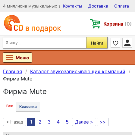
4 миллиона музыкальных записей на Виниле, CD и DVD
Контакты
Доставка
Оплата
Корзина
(0)
Найти
Меню
Главная
Каталог звукозаписывающих компаний
Фирма Mute
Фирма Mute
Все
Классика
1
2
3
4
5
< Назад
Далее >
>>