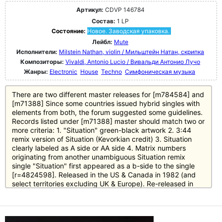
Артикул:
CDVP 146784
Состав:
1 LP
Состояние:
Новое. Заводская упаковка.
Лейбл:
Mute
Исполнители:
Milstein Nathan, violin / Мильштейн Натан, скрипка
Композиторы:
Vivaldi, Antonio Lucio / Вивальди Антонио Лучо
Жанры:
Electronic
House
Techno
Симфоническая музыка
There are two different master releases for [m784584] and
[m71388] Since some countries issued hybrid singles with
elements from both, the forum suggested some guidelines.
Records listed under [m71388] master should match two or
more criteria: 1. "Situation" green-black artwork 2. 3:44
remix version of Situation (Kevorkian credit) 3. Situation
clearly labeled as A side or AA side 4. Matrix numbers
originating from another unambiguous Situation remix
single "Situation" first appeared as a b-side to the single
[r=4824598]. Released in the US & Canada in 1982 (and
select territories excluding UK & Europe). Re-released in
1990, and again in 1999 with new remixes for the
compilation [m=71403].