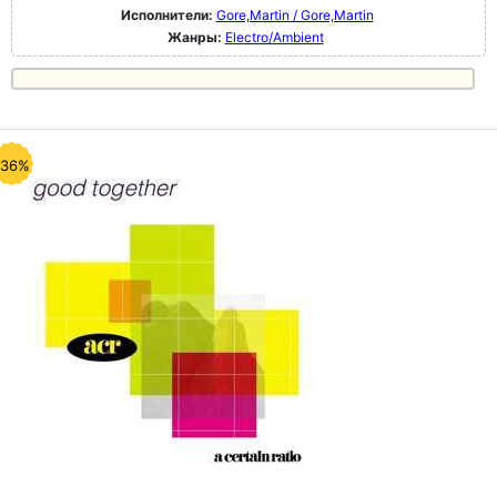
Исполнители:
Gore,Martin / Gore,Martin
Жанры:
Electro/Ambient
-36%