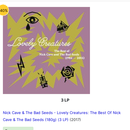
-40%
3 LP
Nick Cave & The Bad Seeds - Lovely Creatures: The Best Of Nick
Cave & The Bad Seeds (180g) (3 LP)
(2017)