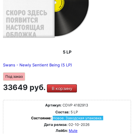
5 LP
Swans - Newly Sentient Being (5 LP)
Под заказ
33649 руб.
В корзину
Артикул:
CDVP 4182913
Состав:
5 LP
Состояние:
Новое. Заводская упаковка.
Дата релиза:
02-10-2026
Лейбл:
Mute