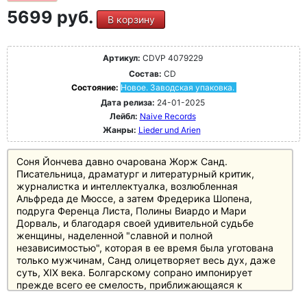
5699 руб.
В корзину
Артикул:
CDVP 4079229
Состав:
CD
Состояние:
Новое. Заводская упаковка.
Дата релиза:
24-01-2025
Лейбл:
Naive Records
Жанры:
Lieder und Arien
Соня Йончева давно очарована Жорж Санд.
Писательница, драматург и литературный критик,
журналистка и интеллектуалка, возлюбленная
Альфреда де Мюссе, а затем Фредерика Шопена,
подруга Ференца Листа, Полины Виардо и Мари
Дорваль, и благодаря своей удивительной судьбе
женщины, наделенной "славной и полной
независимостью", которая в ее время была уготована
только мужчинам, Санд олицетворяет весь дух, даже
суть, XIX века. Болгарскому сопрано импонирует
прежде всего ее смелость, приближающаяся к
бесстрашию. Санд проявляла смелость на протяжении