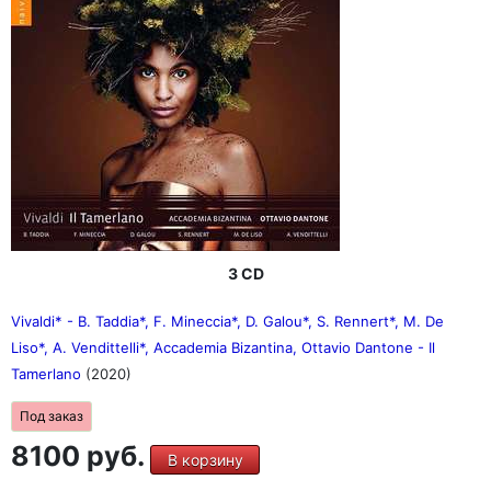
исполнение, эмоции и личное выражение гражданина
мира, который считает музыку своим единственным
настоящим домом".
3 CD
Vivaldi* - B. Taddia*, F. Mineccia*, D. Galou*, S. Rennert*, M. De
Liso*, A. Vendittelli*, Accademia Bizantina, Ottavio Dantone - Il
Tamerlano
(2020)
Под заказ
8100 руб.
В корзину