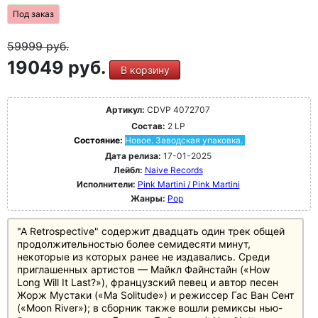
Под заказ
59999
руб.
19049 руб.
В корзину
Артикул:
CDVP 4072707
Состав:
2 LP
Состояние:
Новое. Заводская упаковка.
Дата релиза:
17-01-2025
Лейбл:
Naive Records
Исполнители:
Pink Martini / Pink Martini
Жанры:
Pop
"A Retrospective" содержит двадцать один трек общей
продолжительностью более семидесяти минут,
некоторые из которых ранее не издавались. Среди
приглашенных артистов — Майкл Файнстайн («How ​​
Long Will It Last?»), французский певец и автор песен
Жорж Мустаки («Ma Solitude») и режиссер Гас Ван Сент
(«Moon River»); в сборник также вошли ремиксы нью-