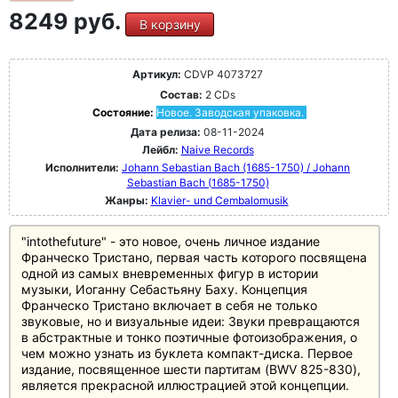
8249 руб.
В корзину
Артикул:
CDVP 4073727
Состав:
2 CDs
Состояние:
Новое. Заводская упаковка.
Дата релиза:
08-11-2024
Лейбл:
Naive Records
Исполнители:
Johann Sebastian Bach (1685-1750) / Johann
Sebastian Bach (1685-1750)
Жанры:
Klavier- und Cembalomusik
"intothefuture" - это новое, очень личное издание
Франческо Тристано, первая часть которого посвящена
одной из самых вневременных фигур в истории
музыки, Иоганну Себастьяну Баху. Концепция
Франческо Тристано включает в себя не только
звуковые, но и визуальные идеи: Звуки превращаются
в абстрактные и тонко поэтичные фотоизображения, о
чем можно узнать из буклета компакт-диска. Первое
издание, посвященное шести партитам (BWV 825-830),
является прекрасной иллюстрацией этой концепции.