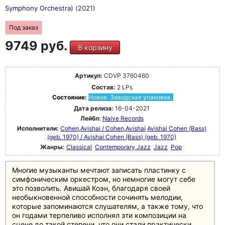
Symphony Orchestra)
(2021)
Под заказ
9749 руб.
В корзину
Артикул:
CDVP 3760460
Состав:
2 LPs
Состояние:
Новое. Заводская упаковка.
Дата релиза:
16-04-2021
Лейбл:
Naive Records
Исполнители:
Cohen,Avishai / Cohen,Avishai
Avishai Cohen (Bass)
(geb. 1970) / Avishai Cohen (Bass) (geb. 1970)
Жанры:
Classical
Contemporary Jazz
Jazz
Pop
Многие музыканты мечтают записать пластинку с
симфоническим оркестром, но немногие могут себе
это позволить. Авишай Коэн, благодаря своей
необыкновенной способности сочинять мелодии,
которые запоминаются слушателям, а также тому, что
он годами терпеливо исполнял эти композиции на
сцене до такой степени, что они стали практически