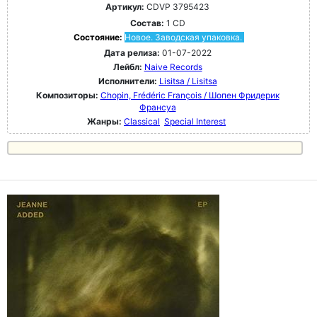
Артикул:
CDVP 3795423
Состав:
1 CD
Состояние:
Новое. Заводская упаковка.
Дата релиза:
01-07-2022
Лейбл:
Naive Records
Исполнители:
Lisitsa / Lisitsa
Композиторы:
Chopin, Frédéric François / Шопен Фридерик
Франсуа
Жанры:
Classical
Special Interest