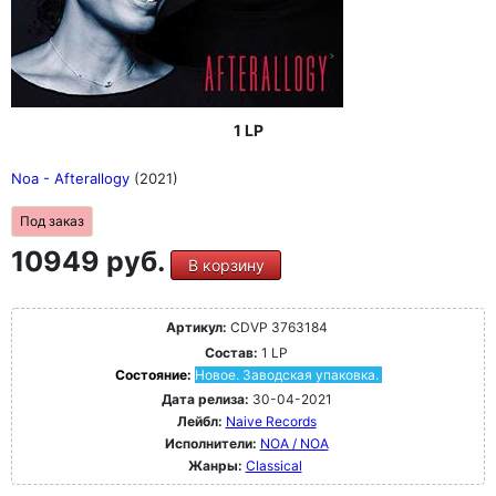
1 LP
Noa - Afterallogy
(2021)
Под заказ
10949 руб.
В корзину
Артикул:
CDVP 3763184
Состав:
1 LP
Состояние:
Новое. Заводская упаковка.
Дата релиза:
30-04-2021
Лейбл:
Naive Records
Исполнители:
NOA / NOA
Жанры:
Classical