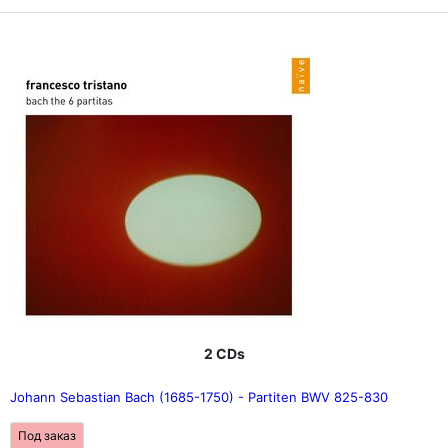
всей своей жизни, а ее труды служат источником
вдохновения на самые разные темы. Будь то
политические, социальные, культурные или
художественные темы, насколько они актуальны, а ее
яркий, пронзительный язык поражает.
2 CDs
Johann Sebastian Bach (1685-1750) - Partiten BWV 825-830
Под заказ