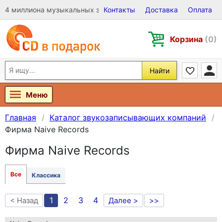
4 миллиона музыкальных записей на Виниле, CD и DVD
Контакты
Доставка
Оплата
Корзина
(0)
Найти
Меню
Главная
Каталог звукозаписывающих компаний
Фирма Naive Records
Фирма Naive Records
Все
Классика
1
2
3
4
< Назад
Далее >
>>