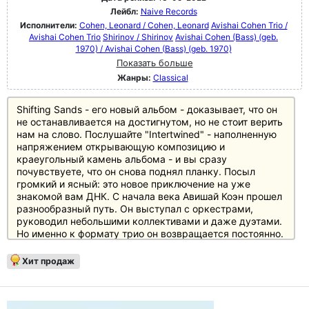
Лейбл:
Naive Records
Исполнители:
Cohen, Leonard / Cohen, Leonard
Avishai Cohen Trio /
Avishai Cohen Trio
Shirinov / Shirinov
Avishai Cohen (Bass) (geb.
1970) / Avishai Cohen (Bass) (geb. 1970)
Показать больше
Жанры:
Classical
Shifting Sands - его новый альбом - доказывает, что он
не останавливается на достигнутом, но не стоит верить
нам на слово. Послушайте "Intertwined" - наполненную
напряжением открывающую композицию и
краеугольный камень альбома - и вы сразу
почувствуете, что он снова поднял планку. Посыл
громкий и ясный: это новое приключение на уже
знакомой вам ДНК. С начала века Авишай Коэн прошел
разнообразный путь. Он выступал с оркестрами,
руководил небольшими коллективами и даже дуэтами.
Но именно к формату трио он возвращается постоянно.
Трио всегда работает, потому что в нем есть все
Хит продаж
элементы. Фортепиано само по себе как оркестр.
Добавьте к этому ритм и низкий регистр баса - и у вас
есть все. Да, за эти годы были разные составы. В 2008
году вышел прорывной альбом Gently Disturbed,