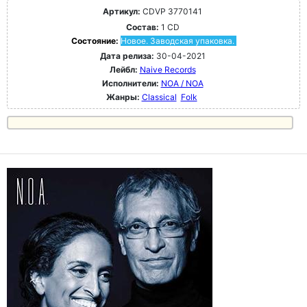
Артикул:
CDVP 3770141
Состав:
1 CD
Состояние:
Новое. Заводская упаковка.
Дата релиза:
30-04-2021
Лейбл:
Naive Records
Исполнители:
NOA / NOA
Жанры:
Classical
Folk