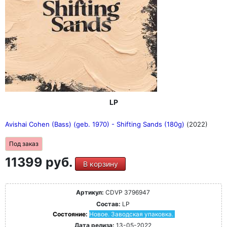
LP
Avishai Cohen (Bass) (geb. 1970) - Shifting Sands (180g)
(2022)
Под заказ
11399 руб.
В корзину
Артикул:
CDVP 3796947
Состав:
LP
Состояние:
Новое. Заводская упаковка.
Дата релиза:
13-05-2022