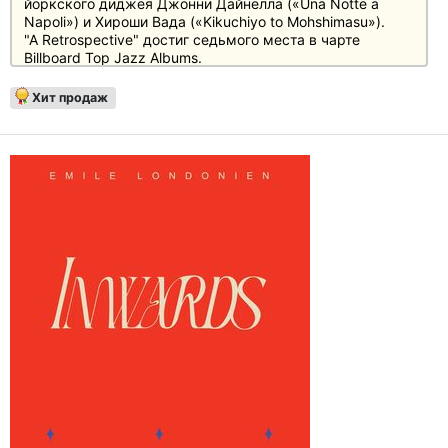
йоркского диджея Джонни Дайнелла («Una Notte a
Napoli») и Хироши Вада («Kikuchiyo to Mohshimasu»).
"A Retrospective" достиг седьмого места в чарте
Billboard Top Jazz Albums.
В комплект альбома входит буклет с Polaroid-
Хит продаж
фотографиями, сделанными Томасом Лодердейлом.