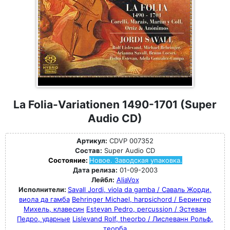
La Folia-Variationen 1490-1701 (Super
Audio CD)
Артикул:
CDVP 007352
Состав:
Super Audio CD
Состояние:
Новое. Заводская упаковка.
Дата релиза:
01-09-2003
Лейбл:
AliaVox
Исполнители:
Savall Jordi, viola da gamba / Саваль Жорди,
виола да гамба
Behringer Michael, harpsichord / Берингер
Михель, клавесин
Estevan Pedro, percussion / Эстеван
Педро, ударные
Lislevand Rolf, theorbo / Лислеванн Рольф,
теорба