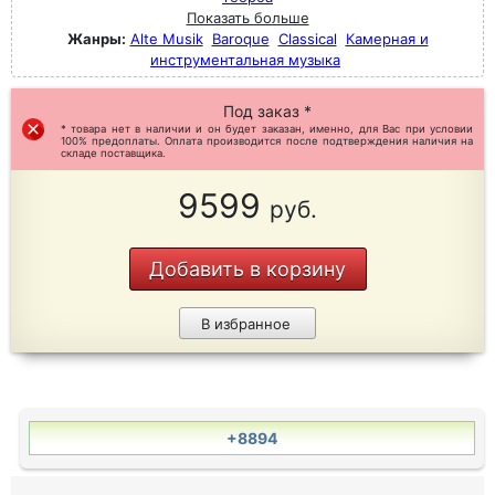
Показать больше
Жанры:
Alte Musik
Baroque
Classical
Камерная и
инструментальная музыка
Под заказ *
* товара нет в наличии и он будет заказан, именно, для Вас при условии
100% предоплаты. Оплата производится после подтверждения наличия на
складе поставщика.
9599
руб.
Добавить в корзину
В избранное
+8894