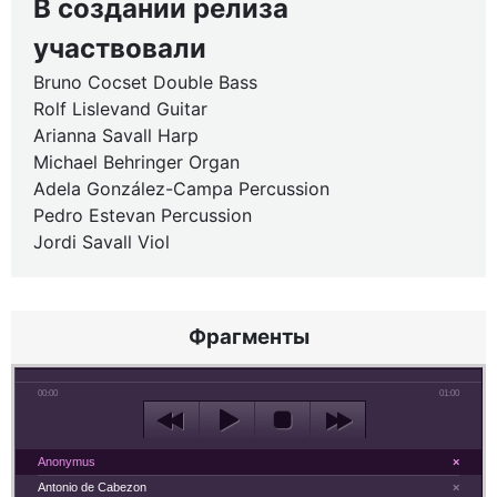
В создании релиза
участвовали
Bruno Cocset Double Bass
Rolf Lislevand Guitar
Arianna Savall Harp
Michael Behringer Organ
Adela González-Campa Percussion
Pedro Estevan Percussion
Jordi Savall Viol
Фрагменты
00:00
01:00
Anonymus
×
Antonio de Cabezon
×