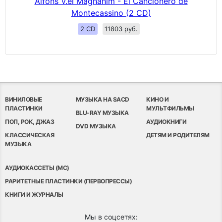
Alfons V.el Magnanim - El Cancionero de
Montecassino (2 CD)
2 CD
11803 руб.
ВИНИЛОВЫЕ
МУЗЫКА НА SACD
КИНО И
ПЛАСТИНКИ
МУЛЬТФИЛЬМЫ
BLU-RAY МУЗЫКА
ПОП, РОК, ДЖАЗ
АУДИОКНИГИ
DVD МУЗЫКА
КЛАССИЧЕСКАЯ
ДЕТЯМ И РОДИТЕЛЯМ
МУЗЫКА
АУДИОКАССЕТЫ (MC)
РАРИТЕТНЫЕ ПЛАСТИНКИ (ПЕРВОПРЕССЫ)
КНИГИ И ЖУРНАЛЫ
Мы в соцсетях: