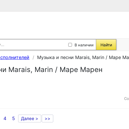
Найти
В наличии
исполнителей
Музыка и песни Marais, Marin / Маре М
и Marais, Marin / Маре Марен
Со
4
5
Далее >
>>