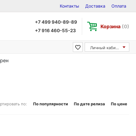
Контакты
Доставка
Оплата
+7 499 940-89-89
Корзина
(0)
+7 916 460-55-23
Личный кабинет
арен
ртировать по:
По популярности
По дате релиза
По цене