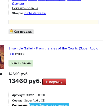
Фридрих
Показать больше
Жанры:
Orchesterwerke
Хит продаж
Ensemble Galilei - From the Isles of the Courts (Super Audio
CD)
(2003)
Есть в наличии
14699
руб.
io
13460 руб.
В корзину
Артикул:
CDVP 068890
Состав:
Super Audio CD
Состояние:
Новое. Заводская упаковка.