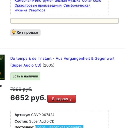
Камерная и инструментальная музыка
Орган соло
Оркестровые произведения
Симфоническая
музыка
Увертюра
Хит продаж
Du temps & de l'instant - Aus Vergangenheit & Gegenwart
(Super Audio CD)
(2005)
Есть в наличии
io
7299
руб.
6652 руб.
В корзину
Артикул:
CDVP 007424
Состав:
Super Audio CD
Состояние:
Новое. Заводская упаковка.