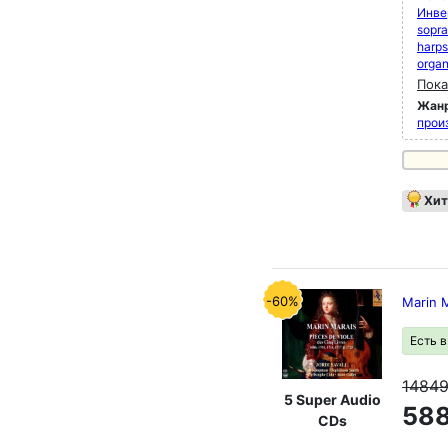
Инве
sopr
harps
organ
Пока
Жан
прои
Хит
-60%
Marin M
Есть 
1484
5 Super Audio
588
CDs