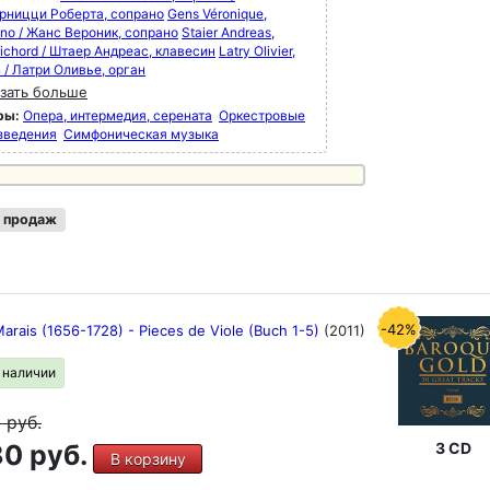
рницци Роберта, сопрано
Gens Véronique,
ano / Жанс Вероник, сопрано
Staier Andreas,
ichord / Штаер Андреас, клавесин
Latry Olivier,
 / Латри Оливье, орган
зать больше
ры:
Опера, интермедия, серената
Оркестровые
зведения
Симфоническая музыка
 продаж
-42%
arais (1656-1728) - Pieces de Viole (Buch 1-5)
(2011)
в наличии
9
руб.
0 руб.
3 CD
В корзину