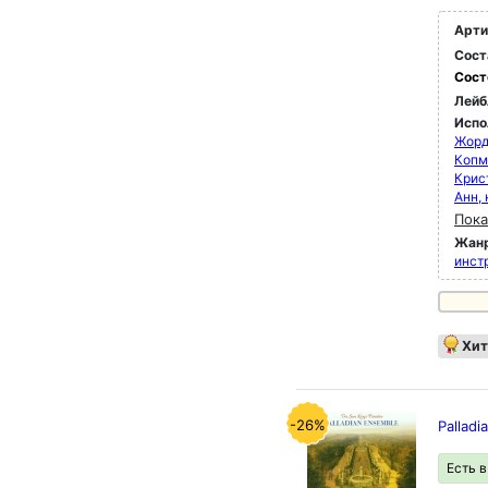
Арти
Сост
Сост
Лейб
Испо
Жорд
Копм
Крис
Анн,
Пока
Жан
инст
Хит
-26%
Palladi
Есть 