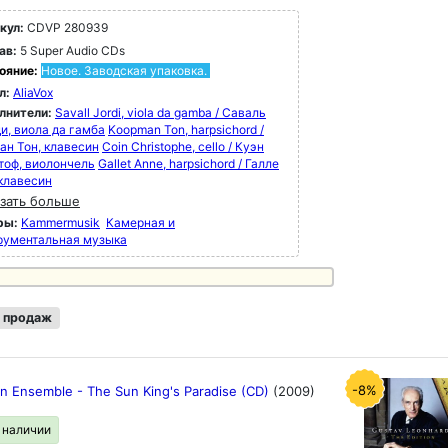
кул:
CDVP 280939
ав:
5 Super Audio CDs
ояние:
Новое. Заводская упаковка.
л:
AliaVox
лнители:
Savall Jordi, viola da gamba / Саваль
и, виола да гамба
Koopman Ton, harpsichord /
ан Тон, клавесин
Coin Christophe, cello / Куэн
тоф, виолончель
Gallet Anne, harpsichord / Галле
 клавесин
зать больше
ры:
Kammermusik
Камерная и
рументальная музыка
 продаж
-8%
an Ensemble - The Sun King's Paradise (CD)
(2009)
в наличии