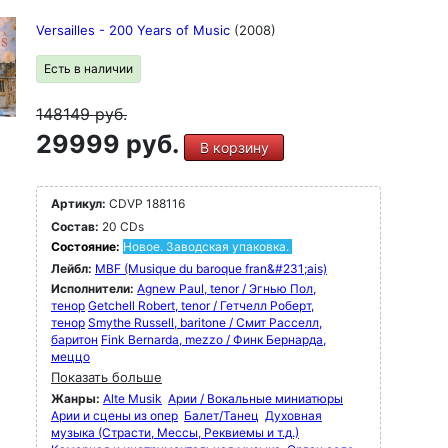
Versailles - 200 Years of Music
(2008)
Есть в наличии
148149
руб.
29999 руб.
В корзину
Артикул:
CDVP 188116
Состав:
20 CDs
Состояние:
Новое. Заводская упаковка.
Лейбл:
MBF (Musique du baroque fran&#231;ais)
Исполнители:
Agnew Paul, tenor / Эгнью Пол,
тенор
Getchell Robert, tenor / Гетчелл Роберт,
тенор
Smythe Russell, baritone / Смит Расселл,
баритон
Fink Bernarda, mezzo / Финк Бернарда,
меццо
Показать больше
Жанры:
Alte Musik
Арии / Вокальные миниатюры
Арии и сцены из опер
Балет/Танец
Духовная
музыка (Страсти, Мессы, Реквиемы и т.д.)