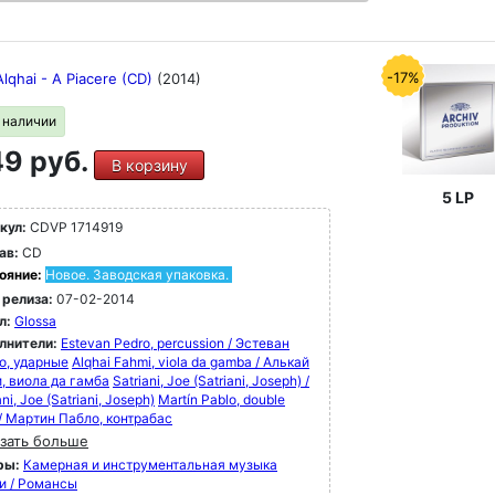
-17%
lqhai - A Piacere (CD)
(2014)
в наличии
9 руб.
В корзину
5 LP
кул:
CDVP 1714919
ав:
CD
ояние:
Новое. Заводская упаковка.
 релиза:
07-02-2014
л:
Glossa
лнители:
Estevan Pedro, percussion / Эстеван
о, ударные
Alqhai Fahmi, viola da gamba / Алькай
, виола да гамба
Satriani, Joe (Satriani, Joseph) /
ani, Joe (Satriani, Joseph)
Martín Pablo, double
 / Мартин Пабло, контрабас
зать больше
ры:
Камерная и инструментальная музыка
и / Романсы