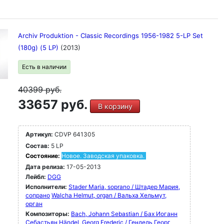
Archiv Produktion - Classic Recordings 1956-1982 5-LP Set
(180g) (5 LP)
(2013)
Есть в наличии
40399
руб.
33657 руб.
В корзину
Артикул:
CDVP 641305
Состав:
5 LP
Состояние:
Новое. Заводская упаковка.
Дата релиза:
17-05-2013
Лейбл:
DGG
Исполнители:
Stader Maria, soprano / Штадер Мария,
сопрано
Walcha Helmut, organ / Вальха Хельмут,
орган
Композиторы:
Bach, Johann Sebastian / Бах Иоганн
Себастьян
Händel, Georg Frederic / Гендель Георг