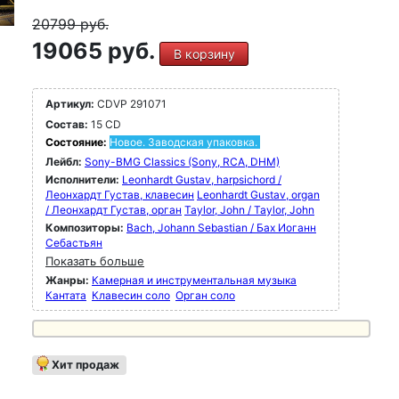
20799
руб.
19065 руб.
В корзину
Артикул:
CDVP 291071
Состав:
15 CD
Состояние:
Новое. Заводская упаковка.
Лейбл:
Sony-BMG Classics (Sony, RCA, DHM)
Исполнители:
Leonhardt Gustav, harpsichord /
Леонхардт Густав, клавесин
Leonhardt Gustav, organ
/ Леонхардт Густав, орган
Taylor, John / Taylor, John
Композиторы:
Bach, Johann Sebastian / Бах Иоганн
Себастьян
Показать больше
Жанры:
Камерная и инструментальная музыка
Кантата
Клавесин соло
Орган соло
Хит продаж