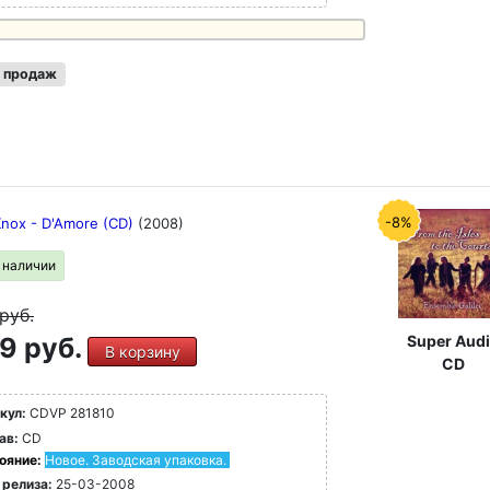
 продаж
-8%
Knox - D'Amore (CD)
(2008)
в наличии
руб.
Super Aud
9 руб.
В корзину
CD
кул:
CDVP 281810
ав:
CD
ояние:
Новое. Заводская упаковка.
 релиза:
25-03-2008