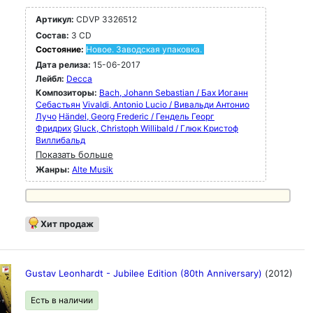
Артикул:
CDVP 3326512
Состав:
3 CD
Состояние:
Новое. Заводская упаковка.
Дата релиза:
15-06-2017
Лейбл:
Decca
Композиторы:
Bach, Johann Sebastian / Бах Иоганн
Себастьян
Vivaldi, Antonio Lucio / Вивальди Антонио
Лучо
Händel, Georg Frederic / Гендель Георг
Фридрих
Gluck, Christoph Willibald / Глюк Кристоф
Виллибальд
Показать больше
Жанры:
Alte Musik
Хит продаж
Gustav Leonhardt - Jubilee Edition (80th Anniversary)
(2012)
Есть в наличии