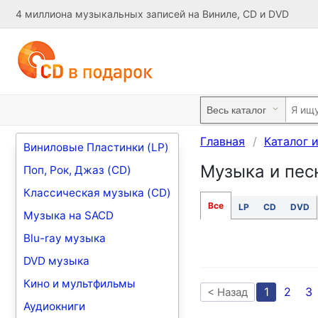
4 миллиона музыкальных записей на Виниле, CD и DVD
Главная
Каталог 
Виниловые Пластинки (LP)
Музыка и песн
Поп, Рок, Джаз (CD)
Классическая музыка (CD)
Все
LP
CD
DVD
Музыка на SACD
Blu-ray музыка
DVD музыка
Кино и мультфильмы
1
2
3
< Назад
Аудиокниги