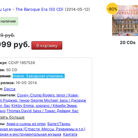
-80%
u Lyre - The Baroque Era (50 CD)
(2014-05-12)
в наличии
99
руб.
99 руб.
20 CDs
В корзину
кул:
CDVP 1957539
ав:
50 CD
ояние:
Новое. Заводская упаковка.
 релиза:
16-05-2014
л:
Decca
лнители:
Covey-Crump Rogers, tenor / Кови-
п Роджер, тенор
George Michael, bass / Джордж
л, бас
Kirkby Emma, soprano / Кёркби Эмма,
ано
Thomas David, bass / Томас Дейвид, бас
зать больше
ры:
Арии и сцены из опер
Балет/Танец
вная музыка (Страсти, Мессы, Реквиемы и т.д.)
рная и инструментальная музыка
Кантата