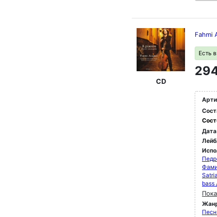
Fahmi A
Есть 
294
CD
Арти
Сост
Сост
Дата
Лейб
Испо
Педр
Фами
Satri
bass
Пока
Жан
Песн