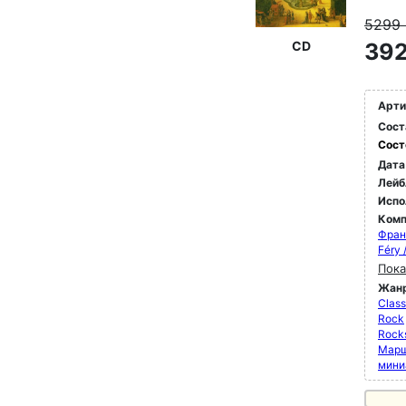
5299
CD
392
Арти
Сост
Сост
Дата
Лейб
Испо
Комп
Фран
Féry
Пока
Жан
Class
Rock
Rock
Марш
мини