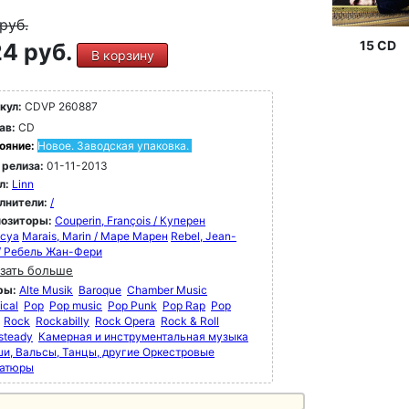
руб.
15 CD
4 руб.
В корзину
кул:
CDVP 260887
ав:
CD
ояние:
Новое. Заводская упаковка.
 релиза:
01-11-2013
л:
Linn
лнители:
/
озиторы:
Couperin, François / Куперен
суа
Marais, Marin / Маре Марен
Rebel, Jean-
 / Ребель Жан-Фери
зать больше
ры:
Alte Musik
Baroque
Chamber Music
ical
Pop
Pop music
Pop Punk
Pop Rap
Pop
Rock
Rockabilly
Rock Opera
Rock & Roll
steady
Камерная и инструментальная музыка
и, Вальсы, Танцы, другие Оркестровые
атюры