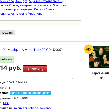
есин соло
Концерт
Музыка к театральному
таклю
Опера, интермедия, серената
Оратория
стровые произведения
Песни / Гимны
оническая музыка
Увертюра
 продаж
-9%
s De Musique A Versailles (20 CD)
(2007)
в наличии
14 руб.
В корзину
Super Aud
CD
кул:
CDVP 020033
ав:
20 CD
ояние:
Новое. Заводская упаковка.
 релиза:
19-11-2007
л:
MBF
лнители:
Invernizzi Roberta, soprano /