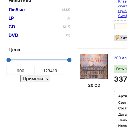
Носители
Клав
спек
Любые
(232)
Орке
Симф
LP
(1)
CD
(217)
DVD
(3)
Хит
Цена
200 An
Есть 
337
20 CD
Арти
Сост
Сост
Дата
Лейб
Испо