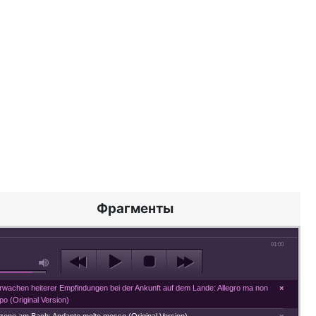
Фрагменты
01:00
Erwachen heiterer Empfindungen bei der Ankunft auf dem Lande: Allegro ma non
×
po (Original Version)