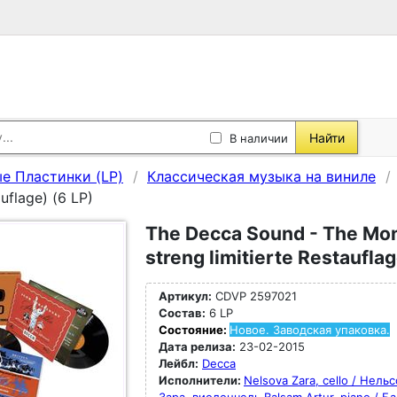
Найти
В наличии
е Пластинки (LP)
Классическая музыка на виниле
auflage) (6 LP)
The Decca Sound - The Mon
streng limitierte Restauflag
Артикул:
CDVP 2597021
Состав:
6 LP
Состояние:
Новое. Заводская упаковка.
Дата релиза:
23-02-2015
Лейбл:
Decca
Исполнители:
Nelsova Zara, cello / Нель