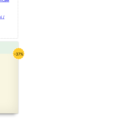
алсам
i /
-37%