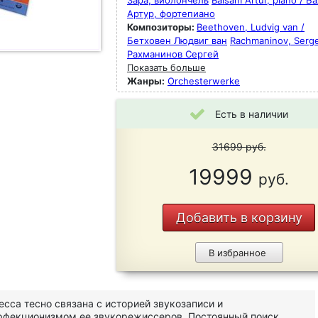
Зара, виолончель
Balsam Artur, piano / Б
Артур, фортепиано
Композиторы:
Beethoven, Ludvig van /
Бетховен Людвиг ван
Rachmaninov, Serge
Рахманинов Сергей
Показать больше
Жанры:
Orchesterwerke
Есть в наличии
31699
руб.
19999
руб.
Добавить в корзину
В избранное
cca тесно связана с историей звукозаписи и
фекционизмом ее звукорежиссеров. Постоянный поиск