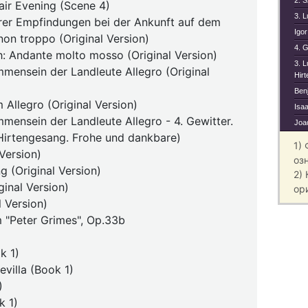
2. 
air Evening (Scene 4)
3. L
erer Empfindungen bei der Ankunft auf dem
Igo
non troppo (Original Version)
4. G
: Andante molto mosso (Original Version)
3. L
mmensein der Landleute Allegro (Original
Hir
Benj
m Allegro (Original Version)
Isaa
mmensein der Landleute Allegro - 4. Gewitter.
Joa
 Hirtengesang. Frohe und dankbare)
1)
 Version)
оз
g (Original Version)
2)
ginal Version)
ор
l Version)
m "Peter Grimes", Op.33b
k 1)
evilla (Book 1)
)
k 1)