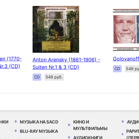
en (1770-
Golovanoff
Anton Arensky (1861-1906) -
r.3 (CD)
Suiten Nr.1 & 3 (CD)
CD
549 ру
CD
549 руб.
НКИ
МУЗЫКА НА SACD
КИНО И
АУДИ
МУЛЬТФИЛЬМЫ
BLU-RAY МУЗЫКА
РАРИ
АУДИОКНИГИ
(ПЕР