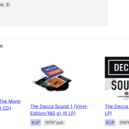
ok 3)
я
 The Mono
The Decca Sound 1 (Vinyl-
The Decca 
3 CD)
Edition/180 g) (6 LP)
LP)
6 LP
19797 руб.
6 LP
3167