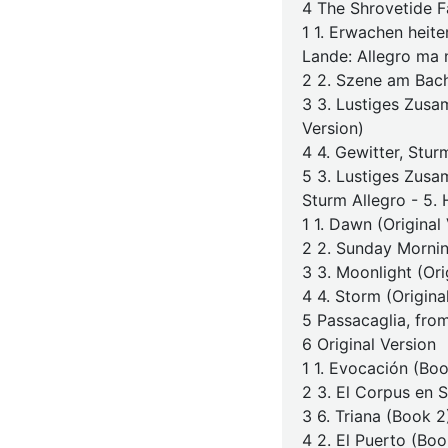
4 The Shrovetide F
1 1. Erwachen heit
Lande: Allegro ma 
2 2. Szene am Bach
3 3. Lustiges Zusa
Version)
4 4. Gewitter, Stur
5 3. Lustiges Zusa
Sturm Allegro - 5.
1 1. Dawn (Original
2 2. Sunday Mornin
3 3. Moonlight (Ori
4 4. Storm (Origina
5 Passacaglia, fro
6 Original Version
1 1. Evocación (Boo
2 3. El Corpus en S
3 6. Triana (Book 2
4 2. El Puerto (Boo