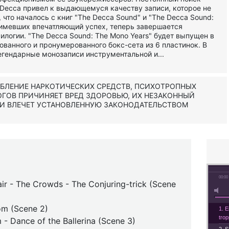
Decca привел к выдающемуся качеству записи, которое не
, что началось с книг "The Decca Sound" и "The Decca Sound:
, имевших впечатляющий успех, теперь завершается
илогии. "The Decca Sound: The Mono Years" будет выпущен в
ованного и пронумерованного бокс-сета из 6 пластинок. В
егендарные монозаписи инструментальной и...
ЕБЛЕНИЕ НАРКОТИЧЕСКИХ СРЕДСТВ, ПСИХОТРОПНЫХ
ОГОВ ПРИЧИНЯЕТ ВРЕД ЗДОРОВЬЮ, ИХ НЕЗАКОННЫЙ
 И ВЛЕЧЕТ УСТАНОВЛЕННУЮ ЗАКОНОДАТЕЛЬСТВОМ
00:00
air - The Crowds - The Conjuring-trick (Scene
om (Scene 2)
1. 
trop
- Dance of the Ballerina (Scene 3)