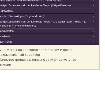
Szene am Bach: Andante molto mosso (Original Version)
×
ustiges Zusammensein der Landleute Allegro (Original Version)
×
r Strawinsky
×
ewitter, Sturm Allegro (Original Version)
×
ustiges Zusammensein der Landleute Allegro - 4. Gewitter. Sturm Allegro - 5.
×
tengesang. Frohe und dankbare)
amin Britten
×
c Albeniz
×
quin Turina
×
 Фрагменты не являются трек-листом и носят
накомительный характер
 Качество представленных фрагментов уступает
игиналу