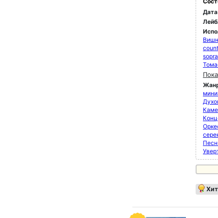
Сост
Дата
Лейб
Испо
Вишн
count
sopr
Тома
Пока
Жан
мини
Духо
Каме
Конц
Орке
сере
Песн
Увер
Хит