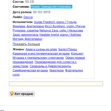
Состав:
53 CD
Состояние:
Новое. Заводская упаковка.
Дата релиза:
20-02-2015
Лейбл:
Decca
Исполнители:
Gulda Friedrich, piano / Гульда
Фридрих, фортепиано
Ricci Ruggiero, violin / Риччи
Руджеро, скрипка
Nelsova Zara, cello / Нельсова
Зара, виолончель
Haebler Ingrid, piano / Хеблер
Ингрид, фортепиано
Показать больше
Жанры:
Арии и сцены из опер
Балет/Танец
Камерная и инструментальная музыка
Концерт
Музыка к театральному спектаклю
Оркестровые
произведения
Произведения для солиста с
оркестром
Серенады и Дивертисменты
Симфоническая музыка
Увертюра
Фортепьяно
соло
Хит продаж