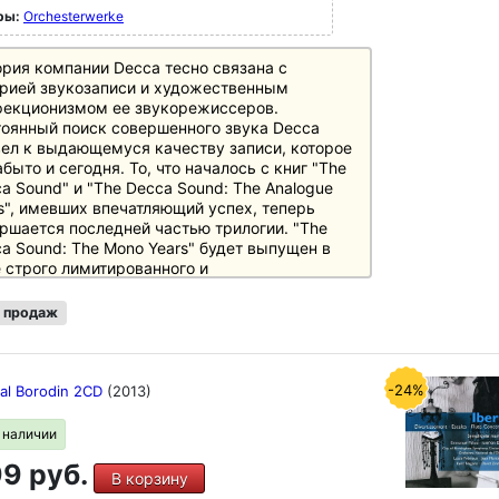
ры:
Orchesterwerke
рия компании Decca тесно связана с
рией звукозаписи и художественным
фекционизмом ее звукорежиссеров.
оянный поиск совершенного звука Decca
ел к выдающемуся качеству записи, которое
абыто и сегодня. То, что началось с книг "The
a Sound" и "The Decca Sound: The Analogue
s", имевших впечатляющий успех, теперь
ршается последней частью трилогии. "The
a Sound: The Mono Years" будет выпущен в
 строго лимитированного и
умерованного бокс-сета из 6 пластинок. В
ре внимания - легендарные монозаписи
 продаж
рументальной и оркестровой музыки 1944-
 гг. Так называемая эпоха моно
ктеризуется процессом записи "Full
uency Range Recording", разработанным
-24%
ial Borodin 2CD
(2013)
a, который стал первым шагом на пути к hi-fi
ологиям, которые мы воспринимаем сегодня
в наличии
нечто само собой разумеющееся. Среди
9 руб.
зведений - всемирно известная классика,
В корзину
я как "6-я симфония" Бетховена, записанная