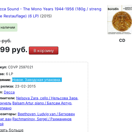
cca Sound - The Mono Years 1944-1956 (180g / streng
rte Restauflage) (6 LP)
(2015)
в наличии
9
руб.
CD
99 руб.
В корзину
кул:
CDVP 2597021
ав:
6 LP
ояние:
Новое. Заводская упаковка.
 релиза:
23-02-2015
л:
Decca
лнители:
Nelsova Zara, cello / Нельсова Зара,
ончель
Balsam Artur, piano / Балсам Артур,
епиано
озиторы:
Beethoven, Ludvig van / Бетховен
иг ван
Rachmaninov, Sergei / Рахманинов
ей
зать больше