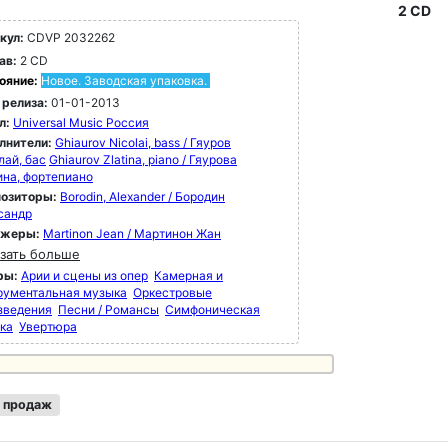
руководством Эриха Клейбера, а также
2 CD
ндарные записи Нельсова, Мартинона и
кул:
CDVP 2032262
рмета - запись "Петрушки" Стравинского,
ав:
2 CD
рая стала первой пластинкой Decca,
щенной в 1950 году. "The Decca Sound: The
ояние:
Новое. Заводская упаковка.
 Years" - теперь доступен на 180-граммовом
 релиза:
01-01-2013
ле, с оригинальными обложками на каждом
л:
Universal Music Россия
ве.
лнители:
Ghiaurov Nicolai, bass / Гяуров
лай, бас
Ghiaurov Zlatina, piano / Гяурова
ина, фортепиано
озиторы:
Borodin, Alexander / Бородин
сандр
ижеры:
Martinon Jean / Мартинон Жан
зать больше
ры:
Арии и сцены из опер
Камерная и
рументальная музыка
Оркестровые
зведения
Песни / Романсы
Симфоническая
ка
Увертюра
 продаж