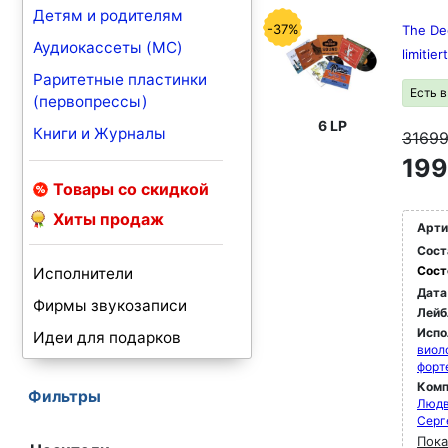
Детям и родителям
-37%
The De
Аудиокассеты (MC)
limitie
Раритетные пластинки
Есть 
(первопрессы)
6 LP
Книги и Журналы
3169
199
Товары со скидкой
Хиты продаж
Арти
Сост
Сост
Исполнители
Дата
Фирмы звукозаписи
Лейб
Испо
Идеи для подарков
виол
форт
Комп
Фильтры
Людв
Серг
Пока