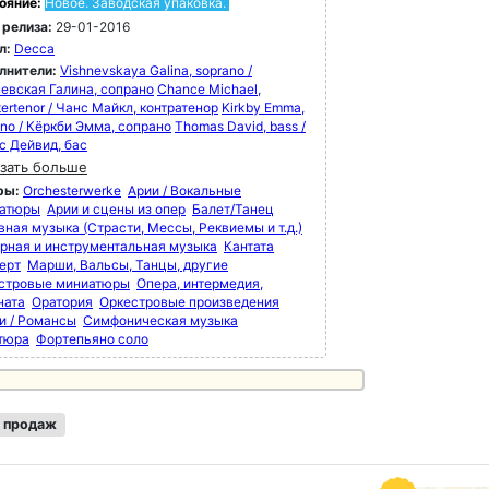
ояние:
Новое. Заводская упаковка.
 релиза:
29-01-2016
л:
Decca
лнители:
Vishnevskaya Galina, soprano /
евская Галина, сопрано
Chance Michael,
ertenor / Чанс Майкл, контратенор
Kirkby Emma,
ano / Кёркби Эмма, сопрано
Thomas David, bass /
с Дейвид, бас
зать больше
ры:
Orchesterwerke
Арии / Вокальные
атюры
Арии и сцены из опер
Балет/Танец
вная музыка (Страсти, Мессы, Реквиемы и т.д.)
рная и инструментальная музыка
Кантата
ерт
Марши, Вальсы, Танцы, другие
стровые миниатюры
Опера, интермедия,
ната
Оратория
Оркестровые произведения
и / Романсы
Симфоническая музыка
тюра
Фортепьяно соло
 продаж