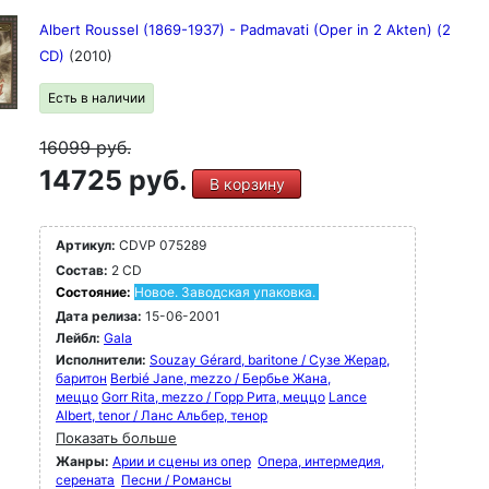
Albert Roussel (1869-1937) - Padmavati (Oper in 2 Akten) (2
CD)
(2010)
Есть в наличии
16099
руб.
14725 руб.
В корзину
Артикул:
CDVP 075289
Состав:
2 CD
Состояние:
Новое. Заводская упаковка.
Дата релиза:
15-06-2001
Лейбл:
Gala
Исполнители:
Souzay Gérard, baritone / Сузе Жерар,
баритон
Berbié Jane, mezzo / Бербье Жана,
меццо
Gorr Rita, mezzo / Горр Рита, меццо
Lance
Albert, tenor / Ланс Альбер, тенор
Показать больше
Жанры:
Арии и сцены из опер
Опера, интермедия,
серената
Песни / Романсы