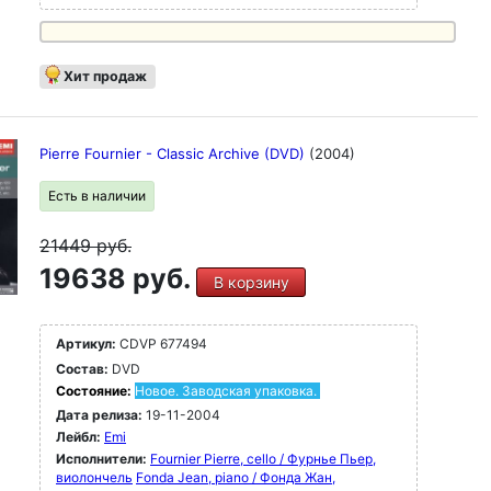
Хит продаж
Pierre Fournier - Classic Archive (DVD)
(2004)
Есть в наличии
21449
руб.
19638 руб.
В корзину
Артикул:
CDVP 677494
Состав:
DVD
Состояние:
Новое. Заводская упаковка.
Дата релиза:
19-11-2004
Лейбл:
Emi
Исполнители:
Fournier Pierre, cello / Фурнье Пьер,
виолончель
Fonda Jean, piano / Фонда Жан,