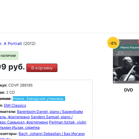
-8%
: A Portrait
(2012)
в наличии
9 руб.
В корзину
кул:
CDVP 289185
DVD
ав:
2 CD
ояние:
Новое. Заводская упаковка.
л:
EMI Classics
лнители:
Barenboim Daniel, piano / Баренбойм
эль, фортепиано
Sanders Samuel, piano /
ерс Самьюэл, фортепиано
Perlman Itzhak, violin
рльман Ицхак, скрипка
озиторы:
Bach, Johann Sebastian / Бах Иоганн
стьян