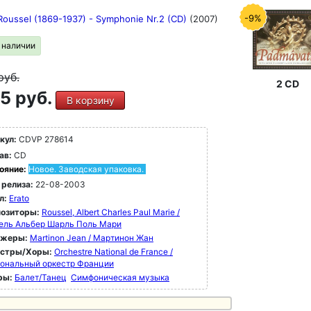
-9%
 Roussel (1869-1937) - Symphonie Nr.2 (CD)
(2007)
в наличии
руб.
2 CD
5 руб.
В корзину
кул:
CDVP 278614
ав:
CD
ояние:
Новое. Заводская упаковка.
 релиза:
22-08-2003
л:
Erato
озиторы:
Roussel, Albert Charles Paul Marie /
ель Альбер Шарль Поль Мари
ижеры:
Martinon Jean / Мартинон Жан
естры/Хоры:
Orchestre National de France /
ональный оркестр Франции
ры:
Балет/Танец
Симфоническая музыка