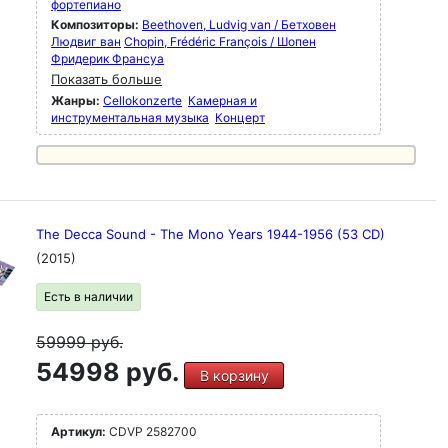
фортепиано
Композиторы:
Beethoven, Ludvig van / Бетховен
Людвиг ван
Chopin, Frédéric François / Шопен
Фридерик Франсуа
Показать больше
Жанры:
Cellokonzerte
Камерная и
инструментальная музыка
Концерт
The Decca Sound - The Mono Years 1944-1956 (53 CD)
(2015)
Есть в наличии
59999
руб.
54998 руб.
В корзину
Артикул:
CDVP 2582700