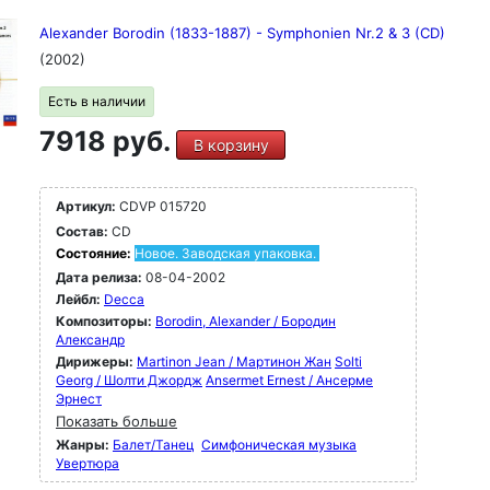
Alexander Borodin (1833-1887) - Symphonien Nr.2 & 3 (CD)
(2002)
Есть в наличии
7918 руб.
В корзину
Артикул:
CDVP 015720
Состав:
CD
Состояние:
Новое. Заводская упаковка.
Дата релиза:
08-04-2002
Лейбл:
Decca
Композиторы:
Borodin, Alexander / Бородин
Александр
Дирижеры:
Martinon Jean / Мартинон Жан
Solti
Georg / Шолти Джордж
Ansermet Ernest / Ансерме
Эрнест
Показать больше
Жанры:
Балет/Танец
Симфоническая музыка
Увертюра