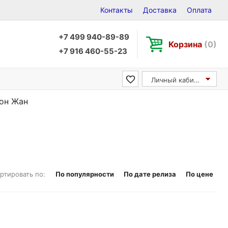
Контакты
Доставка
Оплата
+7 499 940-89-89
Корзина
(0)
+7 916 460-55-23
Личный кабинет
нон Жан
ртировать по:
По популярности
По дате релиза
По цене