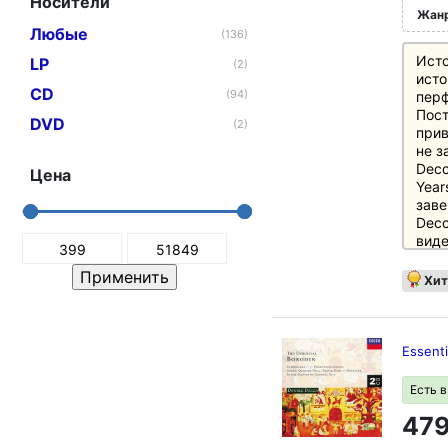
Носители
Жан
Любые
(136)
Исто
LP
(2)
исто
CD
(94)
пер
Пост
DVD
(2)
прив
не з
Decc
Цена
Year
заве
Decc
виде
прон
цент
Хит
инст
1956
хара
Freq
Essent
Decc
техн
Есть 
как 
479
прои
така