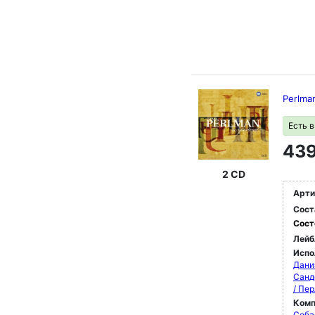
Perlman
Есть 
439
2 CD
Арти
Сост
Сост
Лейб
Испо
Дани
Санд
/ Пе
Комп
Себа