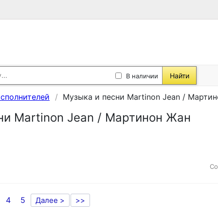
Найти
В наличии
исполнителей
Музыка и песни Martinon Jean / Марти
ни Martinon Jean / Мартинон Жан
Со
4
5
Далее >
>>