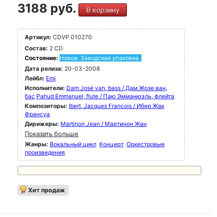
3188 руб.
В корзину
Артикул:
CDVP 010270
Состав:
2 CD
Состояние:
Новое. Заводская упаковка.
Дата релиза:
20-03-2008
Лейбл:
Emi
Исполнители:
Dam José van, bass / Дам Жозе ван,
бас
Pahud Emmanuel, flute / Паю Эмманюэль, флейта
Композиторы:
Ibert, Jacques Francois / Ибер Жак
Франсуа
Дирижеры:
Martinon Jean / Мартинон Жан
Показать больше
Жанры:
Вокальный цикл
Концерт
Оркестровые
произведения
Хит продаж