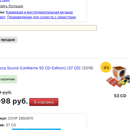
зать больше
ры:
Камерная и инструментальная музыка
ерт
Произведения для солиста с оркестром
 продаж
-8%
ca Sound (Limitierte 50 CD-Edition) (37 CD)
(2016)
в наличии
9
руб.
53 CD
98 руб.
В корзину
кул:
CDVP 2950970
ав:
37 CD