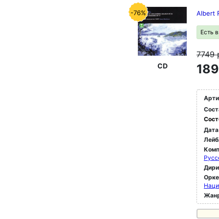
-76%
Albert
Есть 
7749
CD
189
Арти
Сост
Сост
Дата
Лейб
Комп
Русс
Дир
Орк
Наци
Жан