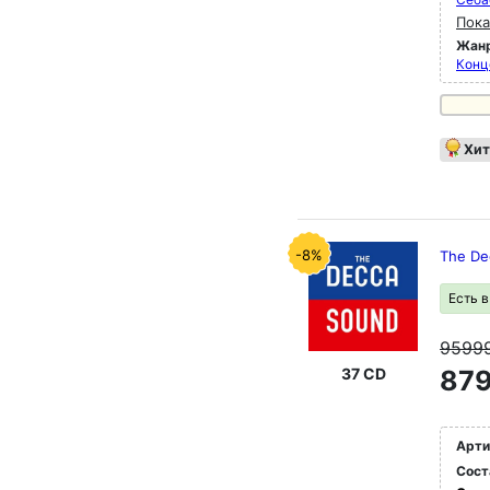
Пока
Жан
Конц
Хит
-8%
The Dec
Есть 
9599
37 CD
879
Арти
Сост