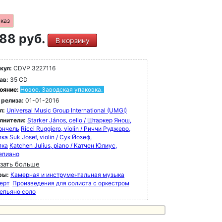
аказ
88 руб.
В корзину
кул:
CDVP 3227116
ав:
35 CD
ояние:
Новое. Заводская упаковка.
 релиза:
01-01-2016
л:
Universal Music Group International (UMGI)
лнители:
Starker János, cello / Штаркер Янош,
ончель
Ricci Ruggiero, violin / Риччи Руджеро,
пка
Suk Josef, violin / Сук Йозеф,
пка
Katchen Julius, piano / Катчен Юлиус,
епиано
зать больше
ры:
Камерная и инструментальная музыка
ерт
Произведения для солиста с оркестром
епьяно соло