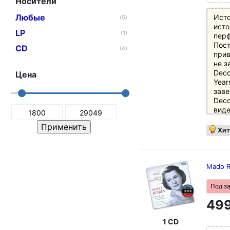
Носители
Любые
Исто
(5)
исто
LP
(1)
пер
Пост
CD
(4)
прив
не з
Decc
Цена
Year
заве
Decc
виде
прон
цент
Хит
инст
1956
хара
Freq
Mado Ro
Decc
техн
Под з
как 
499
прои
така
под 
1 CD
леге