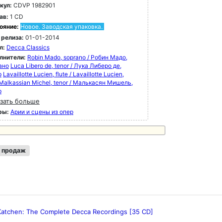
кул:
CDVP 1982901
рмета - запись "Петрушки" Стравинского,
ав:
1 CD
рая стала первой пластинкой Decca,
щенной в 1950 году. "The Decca Sound: The
ояние:
Новое. Заводская упаковка.
 Years" - теперь доступен на 180-граммовом
 релиза:
01-01-2014
ле, с оригинальными обложками на каждом
л:
Decca Classics
ве.
лнители:
Robin Mado, soprano / Робин Мадо,
ано
Luca Libero de, tenor / Лука Либеро де,
р
Lavaillotte Lucien, flute / Lavaillotte Lucien,
Malkassian Michel, tenor / Малькасян Мишель,
р
зать больше
ры:
Арии и сцены из опер
 продаж
 Katchen: The Complete Decca Recordings [35 CD]