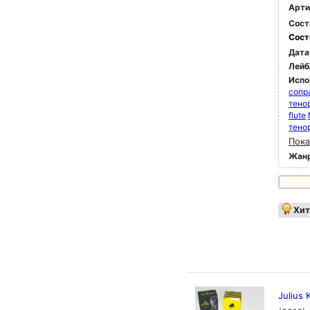
Арти
Ансе
Сост
кото
выпу
Сост
Mono
Дата
вини
Лейб
рука
Испо
сопр
тено
flute
тено
Пока
Жан
Хит
Julius