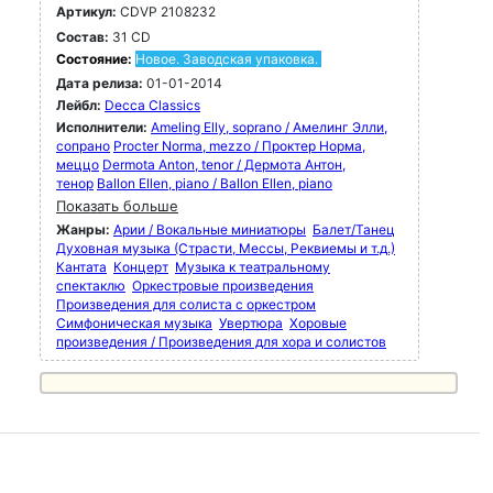
Артикул:
CDVP 2108232
Состав:
31 CD
Состояние:
Новое. Заводская упаковка.
Дата релиза:
01-01-2014
Лейбл:
Decca Classics
Исполнители:
Ameling Elly, soprano / Амелинг Элли,
сопрано
Procter Norma, mezzo / Проктер Норма,
меццо
Dermota Anton, tenor / Дермота Антон,
тенор
Ballon Ellen, piano / Ballon Ellen, piano
Показать больше
Жанры:
Арии / Вокальные миниатюры
Балет/Танец
Духовная музыка (Страсти, Мессы, Реквиемы и т.д.)
Кантата
Концерт
Музыка к театральному
спектаклю
Оркестровые произведения
Произведения для солиста с оркестром
Симфоническая музыка
Увертюра
Хоровые
произведения / Произведения для хора и солистов