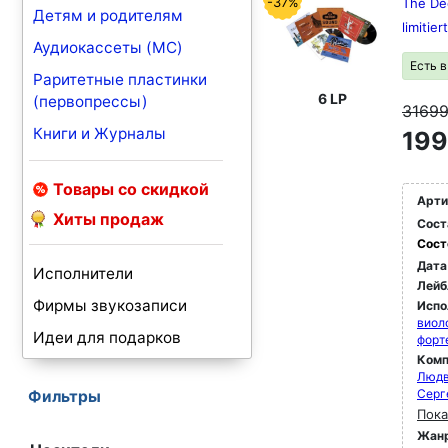
-37%
The De
Детям и родителям
limitie
Аудиокассеты (MC)
Есть 
Раритетные пластинки
6 LP
(первопрессы)
3169
Книги и Журналы
199
Товары со скидкой
Арти
Хиты продаж
Сост
Сост
Дата
Исполнители
Лейб
Фирмы звукозаписи
Испо
виол
Идеи для подарков
форт
Комп
Людв
Серг
Фильтры
Пока
Жан