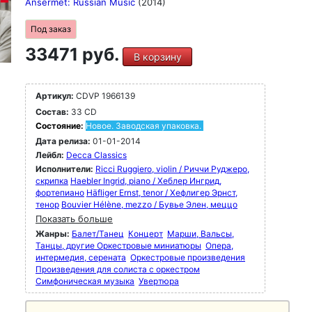
Ansermet: Russian Music
(2014)
Под заказ
33471 руб.
В корзину
Артикул:
CDVP 1966139
Состав:
33 CD
Состояние:
Новое. Заводская упаковка.
Дата релиза:
01-01-2014
Лейбл:
Decca Classics
Исполнители:
Ricci Ruggiero, violin / Риччи Руджеро,
скрипка
Haebler Ingrid, piano / Хеблер Ингрид,
фортепиано
Häfliger Ernst, tenor / Хефлигер Эрнст,
тенор
Bouvier Hélène, mezzo / Бувье Элен, меццо
Показать больше
Жанры:
Балет/Танец
Концерт
Марши, Вальсы,
Танцы, другие Оркестровые миниатюры
Опера,
интермедия, серената
Оркестровые произведения
Произведения для солиста с оркестром
Симфоническая музыка
Увертюра