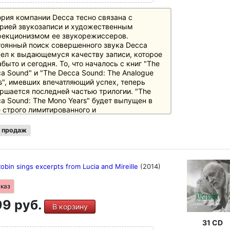
рия компании Decca тесно связана с
рией звукозаписи и художественным
фекционизмом ее звукорежиссеров.
оянный поиск совершенного звука Decca
ел к выдающемуся качеству записи, которое
абыто и сегодня. То, что началось с книг "The
a Sound" и "The Decca Sound: The Analogue
s", имевших впечатляющий успех, теперь
ршается последней частью трилогии. "The
a Sound: The Mono Years" будет выпущен в
 строго лимитированного и
умерованного бокс-сета из 6 пластинок. В
ре внимания - легендарные монозаписи
 продаж
рументальной и оркестровой музыки 1944-
 гг. Так называемая эпоха моно
ктеризуется процессом записи "Full
uency Range Recording", разработанным
bin sings excerpts from Lucia and Mireille
(2014)
a, который стал первым шагом на пути к hi-fi
ологиям, которые мы воспринимаем сегодня
аказ
нечто само собой разумеющееся. Среди
9 руб.
зведений - всемирно известная классика,
В корзину
я как "6-я симфония" Бетховена, записанная
руководством Эриха Клейбера, а также
31 CD
ндарные записи Нельсова, Мартинона и