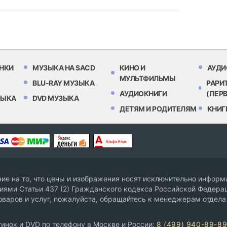
НКИ
МУЗЫКА НА SACD
КИНО И
АУДИ
МУЛЬТФИЛЬМЫ
BLU-RAY МУЗЫКА
РАРИ
АУДИОКНИГИ
(ПЕР
ЗЫКА
DVD МУЗЫКА
ДЕТЯМ И РОДИТЕЛЯМ
КНИГ
е на то, что цены и изображения носят исключительно информа
ями Статьи 437 (2) Гражданского кодекса Российской Федерац
оваров и услуг, пожалуйста, обращайтесь к менеджерам отдела
инок и DVD по телефону в Москве и России:
8 (499) 940-89-8