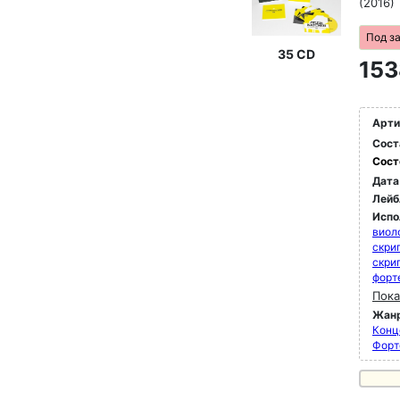
(2016)
Под з
35 CD
153
Арти
Сост
Сост
Дата
Лейб
Испо
виол
скри
скри
форт
Пока
Жан
Конц
Форт