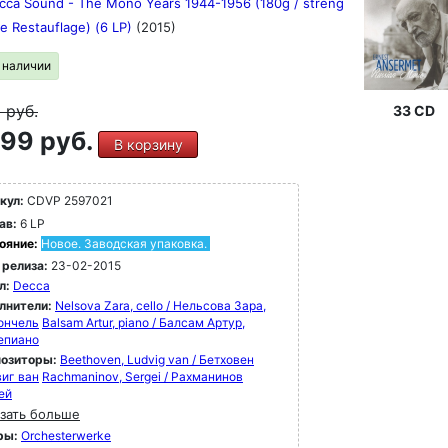
cca Sound - The Mono Years 1944-1956 (180g / streng
rte Restauflage) (6 LP)
(2015)
в наличии
9
руб.
33 CD
99 руб.
В корзину
кул:
CDVP 2597021
ав:
6 LP
ояние:
Новое. Заводская упаковка.
 релиза:
23-02-2015
л:
Decca
лнители:
Nelsova Zara, cello / Нельсова Зара,
ончель
Balsam Artur, piano / Балсам Артур,
епиано
озиторы:
Beethoven, Ludvig van / Бетховен
иг ван
Rachmaninov, Sergei / Рахманинов
ей
зать больше
ры:
Orchesterwerke