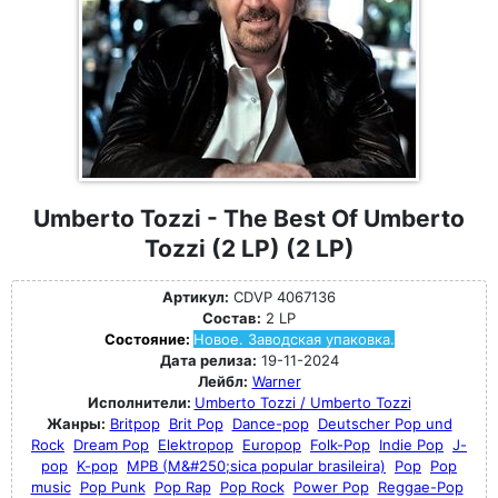
Umberto Tozzi - The Best Of Umberto
Tozzi (2 LP) (2 LP)
Артикул:
CDVP 4067136
Состав:
2 LP
Состояние:
Новое. Заводская упаковка.
Дата релиза:
19-11-2024
Лейбл:
Warner
Исполнители:
Umberto Tozzi / Umberto Tozzi
Жанры:
Britpop
Brit Pop
Dance-pop
Deutscher Pop und
Rock
Dream Pop
Elektropop
Europop
Folk-Pop
Indie Pop
J-
pop
K-pop
MPB (M&#250;sica popular brasileira)
Pop
Pop
music
Pop Punk
Pop Rap
Pop Rock
Power Pop
Reggae-Pop