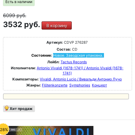
Есть в наличии
6099
руб.
3532 руб.
В корзину
Артикул:
CDVP 276287
Состав:
CD
Состояние:
Новое. Заводская упаковка.
Лейбл:
Tactus Records
Исполнители:
Antonio Vivaldi (1678-1741) / Antonio Vivaldi (1678-
1741)
Композиторы:
Vivaldi, Antonio Lucio / Вивальди Антонио Лучо
Жанры:
Flötenkonzerte
Symphonies
Концерт
Хит продаж
-28%