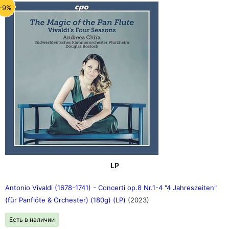
-9%
LP
Antonio Vivaldi (1678-1741) - Concerti op.8 Nr.1-4 "4 Jahreszeiten"
(für Panflöte & Orchester) (180g) (LP)
(2023)
Есть в наличии