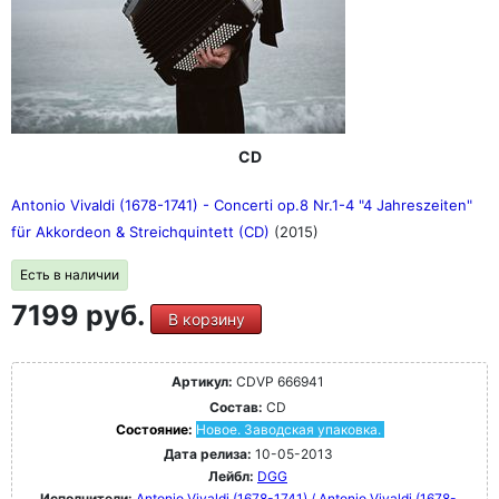
CD
Antonio Vivaldi (1678-1741) - Concerti op.8 Nr.1-4 "4 Jahreszeiten"
für Akkordeon & Streichquintett (CD)
(2015)
Есть в наличии
7199 руб.
В корзину
Артикул:
CDVP 666941
Состав:
CD
Состояние:
Новое. Заводская упаковка.
Дата релиза:
10-05-2013
Лейбл:
DGG
Исполнители:
Antonio Vivaldi (1678-1741) / Antonio Vivaldi (1678-