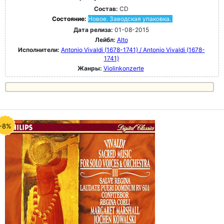
Состав:
CD
Состояние:
Новое. Заводская упаковка.
Дата релиза:
01-08-2015
Лейбл:
Alto
Исполнители:
Antonio Vivaldi (1678-1741) / Antonio Vivaldi (1678-
1741)
Жанры:
Violinkonzerte
-8%