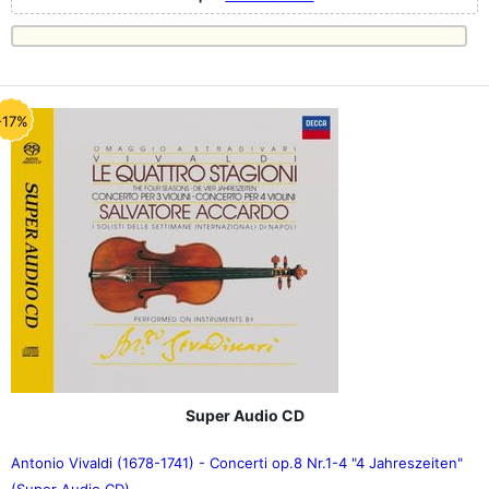
-17%
Super Audio CD
Antonio Vivaldi (1678-1741) - Concerti op.8 Nr.1-4 "4 Jahreszeiten"