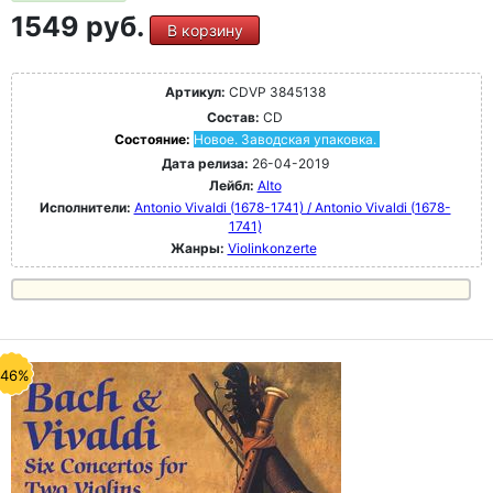
1549 руб.
В корзину
Артикул:
CDVP 3845138
Состав:
CD
Состояние:
Новое. Заводская упаковка.
Дата релиза:
26-04-2019
Лейбл:
Alto
Исполнители:
Antonio Vivaldi (1678-1741) / Antonio Vivaldi (1678-
1741)
Жанры:
Violinkonzerte
-46%