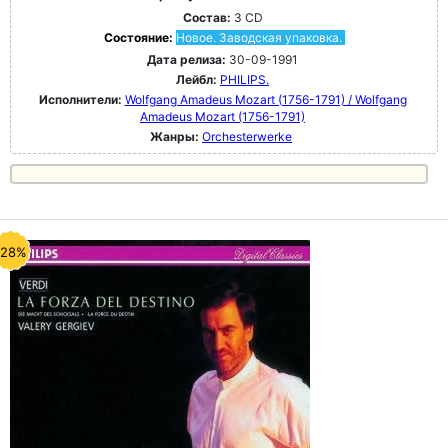
Состав:
3 CD
Состояние:
Новое. Заводская упаковка.
Дата релиза:
30-09-1991
Лейбл:
PHILIPS.
Исполнители:
Wolfgang Amadeus Mozart (1756-1791) / Wolfgang
Amadeus Mozart (1756-1791)
Жанры:
Orchesterwerke
-28%