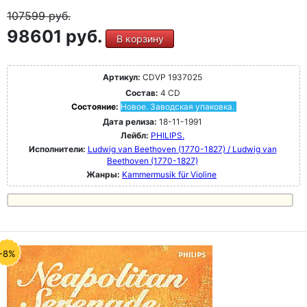
107599
руб.
98601 руб.
В корзину
Артикул:
CDVP 1937025
Состав:
4 CD
Состояние:
Новое. Заводская упаковка.
Дата релиза:
18-11-1991
Лейбл:
PHILIPS.
Исполнители:
Ludwig van Beethoven (1770-1827) / Ludwig van
Beethoven (1770-1827)
Жанры:
Kammermusik für Violine
-8%