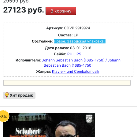
29599
руб.
27123 руб.
В корзину
Артикул:
CDVP 2919924
Состав:
LP
Состояние:
Новое. Заводская упаковка.
Дата релиза:
08-01-2016
Лейбл:
PHILIPS.
Исполнители:
Johann Sebastian Bach (1685-1750) / Johann
Sebastian Bach (1685-1750)
Жанры:
Klavier- und Cembalomusik
Хит продаж
-8%