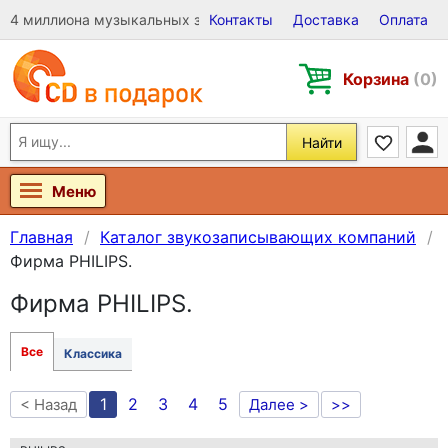
4 миллиона музыкальных записей на Виниле, CD и DVD
Контакты
Доставка
Оплата
Корзина
(0)
Найти
Меню
Главная
Каталог звукозаписывающих компаний
Фирма PHILIPS.
Фирма PHILIPS.
Все
Классика
1
2
3
4
5
< Назад
Далее >
>>