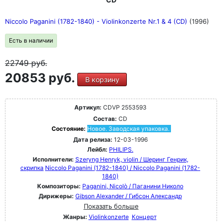
Niccolo Paganini (1782-1840) - Violinkonzerte Nr.1 & 4 (CD)
(1996)
Есть в наличии
22749
руб.
20853 руб.
В корзину
Артикул:
CDVP 2553593
Состав:
CD
Состояние:
Новое. Заводская упаковка.
Дата релиза:
12-03-1996
Лейбл:
PHILIPS.
Исполнители:
Szeryng Henryk, violin / Шеринг Генрик,
скрипка
Niccolo Paganini (1782-1840) / Niccolo Paganini (1782-
1840)
Композиторы:
Paganini, Nicolò / Паганини Николо
Дирижеры:
Gibson Alexander / Гибсон Александр
Показать больше
Жанры:
Violinkonzerte
Концерт