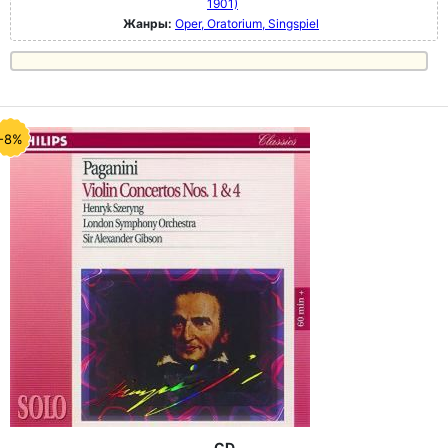
1901)
Жанры:
Oper, Oratorium, Singspiel
-8%
CD