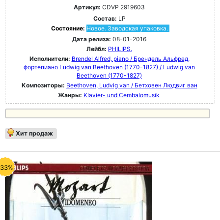
Артикул:
CDVP 2919603
Состав:
LP
Состояние:
Новое. Заводская упаковка.
Дата релиза:
08-01-2016
Лейбл:
PHILIPS.
Исполнители:
Brendel Alfred, piano / Брендель Альфред,
фортепиано
Ludwig van Beethoven (1770-1827) / Ludwig van
Beethoven (1770-1827)
Композиторы:
Beethoven, Ludvig van / Бетховен Людвиг ван
Жанры:
Klavier- und Cembalomusik
Хит продаж
-33%