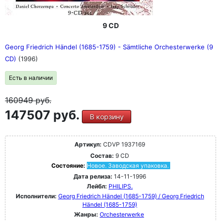
9 CD
Georg Friedrich Händel (1685-1759) - Sämtliche Orchesterwerke (9
CD)
(1996)
Есть в наличии
160949
руб.
147507 руб.
В корзину
Артикул:
CDVP 1937169
Состав:
9 CD
Состояние:
Новое. Заводская упаковка.
Дата релиза:
14-11-1996
Лейбл:
PHILIPS.
Исполнители:
Georg Friedrich Händel (1685-1759) / Georg Friedrich
Händel (1685-1759)
Жанры:
Orchesterwerke