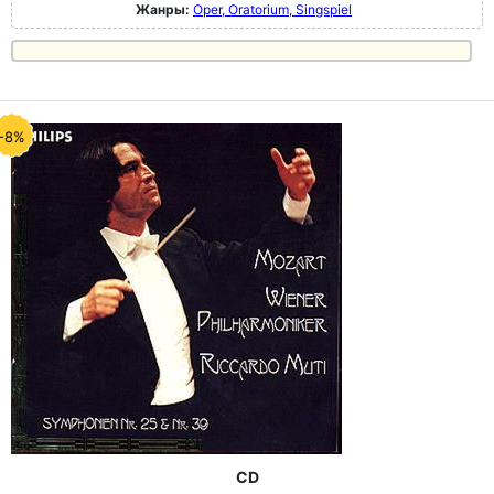
Жанры:
Oper, Oratorium, Singspiel
-8%
CD