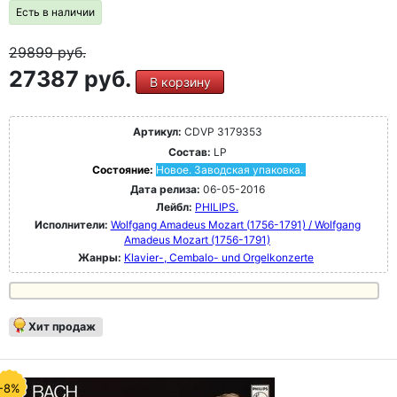
Есть в наличии
29899
руб.
27387 руб.
В корзину
Артикул:
CDVP 3179353
Состав:
LP
Состояние:
Новое. Заводская упаковка.
Дата релиза:
06-05-2016
Лейбл:
PHILIPS.
Исполнители:
Wolfgang Amadeus Mozart (1756-1791) / Wolfgang
Amadeus Mozart (1756-1791)
Жанры:
Klavier-, Cembalo- und Orgelkonzerte
Хит продаж
-8%