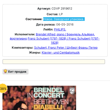
Артикул:
CDVP 2919612
Состав:
LP
Состояние:
Новое. Заводская упаковка.
Дата релиза:
06-05-2016
Лейбл:
PHILIPS.
Исполнители:
Brendel Alfred, piano / Брендель Альфред,
фортепиано
Franz Schubert (1797-1828) / Franz Schubert (1797-
1828)
Композиторы:
Schubert, Franz Peter / Шуберт Франц Петер
Жанры:
Klavier- und Cembalomusik
Хит продаж
-38%