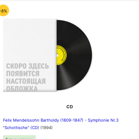
-8%
CD
Felix Mendelssohn Bartholdy (1809-1847) - Symphonie Nr.3
"Schottische" (CD)
(1994)