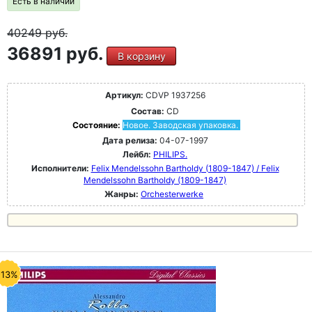
Есть в наличии
40249
руб.
36891 руб.
В корзину
Артикул:
CDVP 1937256
Состав:
CD
Состояние:
Новое. Заводская упаковка.
Дата релиза:
04-07-1997
Лейбл:
PHILIPS.
Исполнители:
Felix Mendelssohn Bartholdy (1809-1847) / Felix
Mendelssohn Bartholdy (1809-1847)
Жанры:
Orchesterwerke
-13%