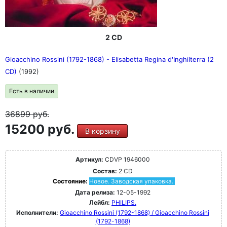
2 CD
Gioacchino Rossini (1792-1868) - Elisabetta Regina d'Inghilterra (2
CD)
(1992)
Есть в наличии
36899
руб.
15200 руб.
В корзину
Артикул:
CDVP 1946000
Состав:
2 CD
Состояние:
Новое. Заводская упаковка.
Дата релиза:
12-05-1992
Лейбл:
PHILIPS.
Исполнители:
Gioacchino Rossini (1792-1868) / Gioacchino Rossini
(1792-1868)