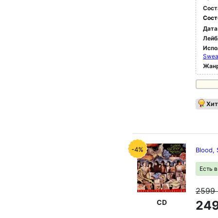
Сост
Сост
Дата
Лейб
Испо
Sweat
Жан
Хит
-4%
Blood, 
Есть 
2599
CD
249