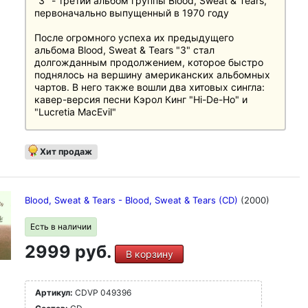
"3" - третий альбом группы Blood, Sweat & Tears,
первоначально выпущенный в 1970 году
После огромного успеха их предыдущего
альбома Blood, Sweat & Tears "3" стал
долгожданным продолжением, которое быстро
поднялось на вершину американских альбомных
чартов. В него также вошли два хитовых сингла:
кавер-версия песни Кэрол Кинг "Hi-De-Ho" и
"Lucretia MacEvil"
Группа не только является одним из пионеров
жанра, но и смогла добиться необычайного
Хит продаж
коммерческого успеха благодаря необычному
сочетанию рока, джаза и блюза.
Blood, Sweat & Tears - Blood, Sweat & Tears (CD)
(2000)
Есть в наличии
2999 руб.
В корзину
Артикул:
CDVP 049396