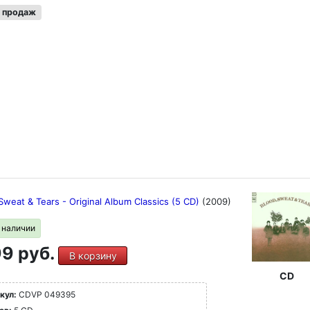
 продаж
Sweat & Tears - Original Album Classics (5 CD)
(2009)
в наличии
9 руб.
В корзину
CD
кул:
CDVP 049395