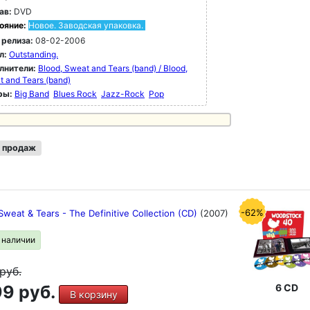
ав:
DVD
ояние:
Новое. Заводская упаковка.
 релиза:
08-02-2006
л:
Outstanding.
лнители:
Blood, Sweat and Tears (band) / Blood,
 and Tears (band)
ры:
Big Band
Blues Rock
Jazz-Rock
Pop
 продаж
-62%
Sweat & Tears - The Definitive Collection (CD)
(2007)
в наличии
руб.
9 руб.
6 CD
В корзину