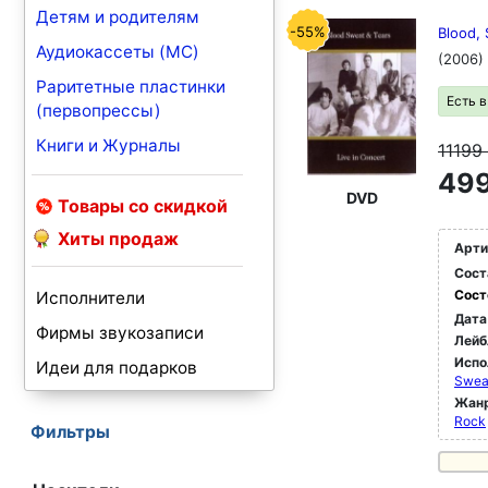
Детям и родителям
-55%
Blood, 
Аудиокассеты (MC)
(2006)
Раритетные пластинки
Есть 
(первопрессы)
Книги и Журналы
11199
499
DVD
Товары со скидкой
Хиты продаж
Арти
Сост
Сост
Исполнители
Дата
Фирмы звукозаписи
Лейб
Испо
Идеи для подарков
Sweat
Жан
Rock
Фильтры