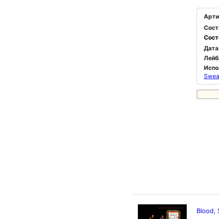
Арти
Сост
Сост
Дата
Лейб
Испо
Sweat
Blood, 