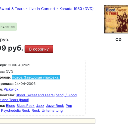
Sweat & Tears - Live In Concert - Kanada 1980 (DVD)
в наличии
руб.
CD
9 руб.
В корзину
кул:
CDVP 402621
ав:
DVD
ояние:
Новое. Заводская упаковка.
 релиза:
24-04-2006
л:
Pickwick
лнители:
Blood, Sweat and Tears (band) / Blood,
 and Tears (band)
ры:
Blues
Blues Rock
Jazz
Jazz-Rock
Pop
Psychedelic Rock
Rock
Unterhaltung