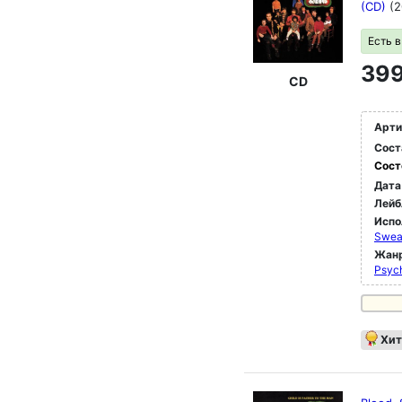
(CD)
(2
Есть 
399
CD
Арти
Сост
Сост
Дата
Лейб
Испо
Sweat
Жан
Psyc
Хит