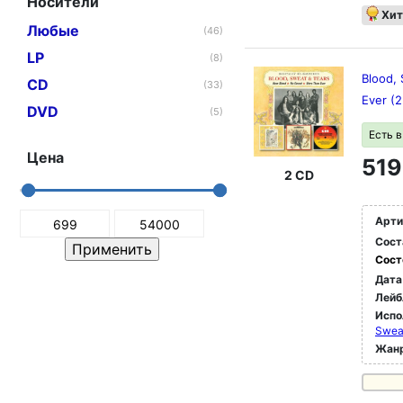
Носители
Хит
Любые
(46)
LP
(8)
Blood,
CD
(33)
Ever (
DVD
(5)
Есть 
Цена
519
2 CD
Арти
Сост
Сост
Дата
Лейб
Испо
Sweat
Жан