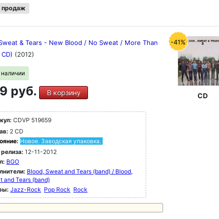
 продаж
-41%
 Sweat & Tears - New Blood / No Sweat / More Than
2 CD)
(2012)
в наличии
9 руб.
В корзину
CD
кул:
CDVP 519659
ав:
2 CD
ояние:
Новое. Заводская упаковка.
 релиза:
12-11-2012
л:
BGO
лнители:
Blood, Sweat and Tears (band) / Blood,
 and Tears (band)
ры:
Jazz-Rock
Pop Rock
Rock