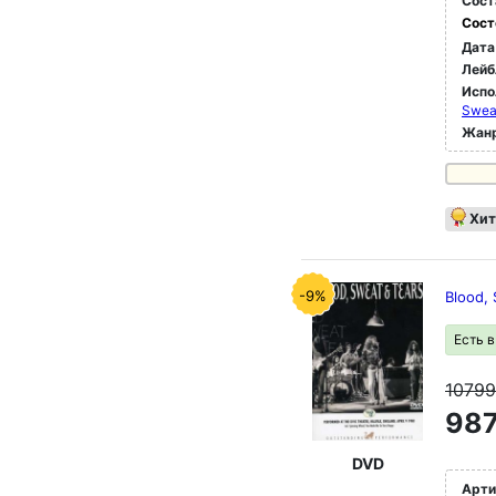
Сост
Сост
Дата
Лейб
Испо
Sweat
Жан
Хит
-9%
Blood, 
Есть 
1079
987
DVD
Арти