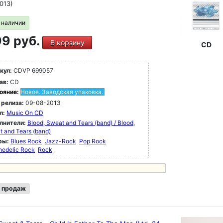
013)
в наличии
9 руб.
В корзину
CD
кул:
CDVP 699057
ав:
CD
ояние:
Новое. Заводская упаковка.
 релиза:
09-08-2013
л:
Music On CD
лнители:
Blood, Sweat and Tears (band) / Blood,
 and Tears (band)
ры:
Blues Rock
Jazz-Rock
Pop Rock
hedelic Rock
Rock
 продаж