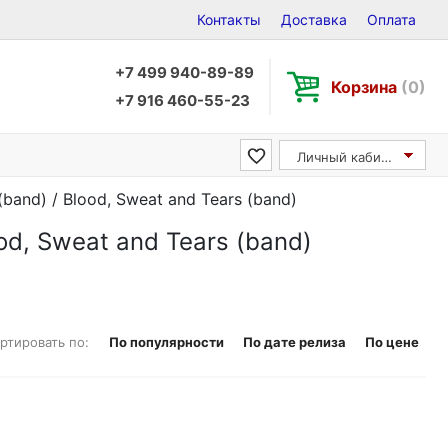
Контакты
Доставка
Оплата
+7 499 940-89-89
Корзина
(0)
+7 916 460-55-23
Личный кабинет
band) / Blood, Sweat and Tears (band)
od, Sweat and Tears (band)
ртировать по:
По популярности
По дате релиза
По цене