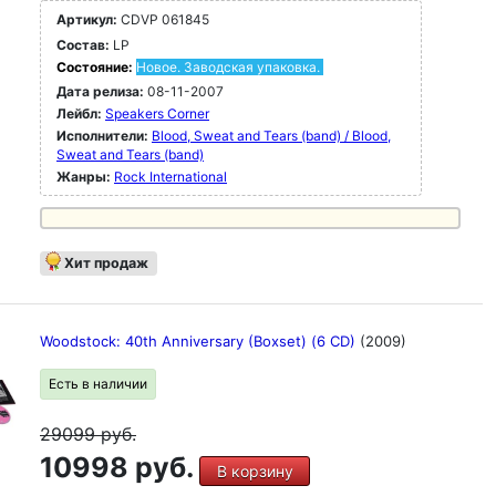
Артикул:
CDVP 061845
Состав:
LP
Состояние:
Новое. Заводская упаковка.
Дата релиза:
08-11-2007
Лейбл:
Speakers Corner
Исполнители:
Blood, Sweat and Tears (band) / Blood,
Sweat and Tears (band)
Жанры:
Rock International
Хит продаж
Woodstock: 40th Anniversary (Boxset) (6 CD)
(2009)
Есть в наличии
29099
руб.
10998 руб.
В корзину