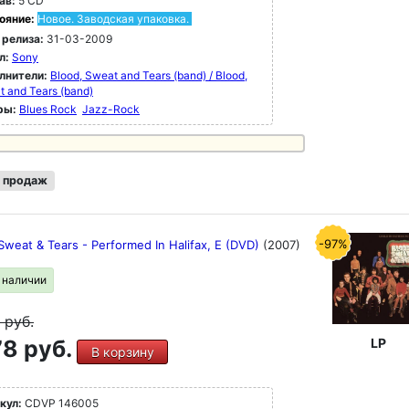
ав:
5 CD
ояние:
Новое. Заводская упаковка.
 релиза:
31-03-2009
л:
Sony
лнители:
Blood, Sweat and Tears (band) / Blood,
 and Tears (band)
ры:
Blues Rock
Jazz-Rock
 продаж
-97%
Sweat & Tears - Performed In Halifax, E (DVD)
(2007)
в наличии
9
руб.
8 руб.
LP
В корзину
кул:
CDVP 146005