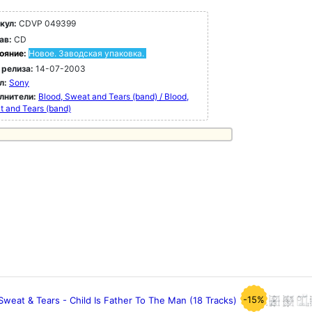
кул:
CDVP 049399
ав:
CD
ояние:
Новое. Заводская упаковка.
 релиза:
14-07-2003
л:
Sony
лнители:
Blood, Sweat and Tears (band) / Blood,
 and Tears (band)
-15%
Sweat & Tears - Child Is Father To The Man (18 Tracks)