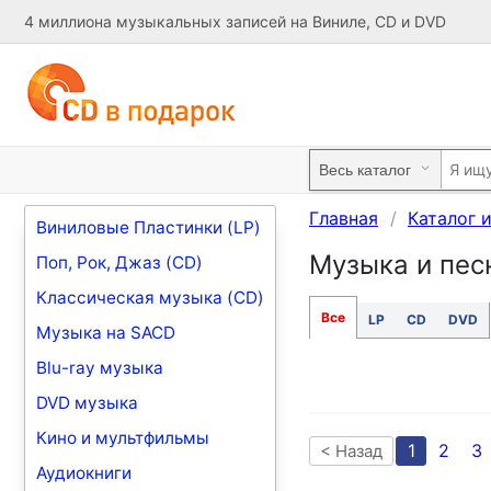
4 миллиона музыкальных записей на Виниле, CD и DVD
Главная
Каталог 
Виниловые Пластинки (LP)
Музыка и песн
Поп, Рок, Джаз (CD)
Классическая музыка (CD)
Все
LP
CD
DVD
Музыка на SACD
Blu-ray музыка
DVD музыка
Кино и мультфильмы
1
2
3
< Назад
Аудиокниги