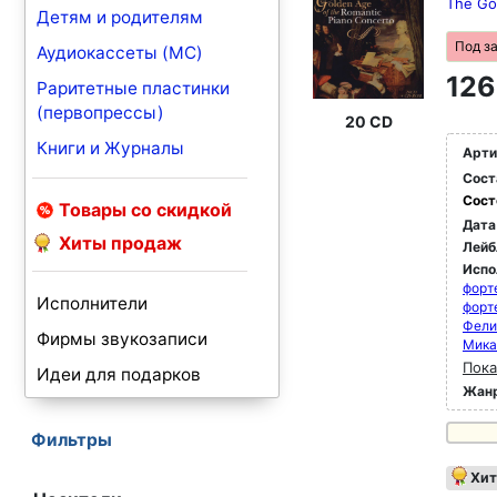
The Go
Детям и родителям
Под з
Аудиокассеты (MC)
126
Раритетные пластинки
(первопрессы)
20 CD
Книги и Журналы
Арти
Сост
Сост
Товары со скидкой
Дата
Хиты продаж
Лейб
Испо
форт
Исполнители
форт
Фели
Фирмы звукозаписи
Мика
Пока
Идеи для подарков
Жан
Фильтры
Хит