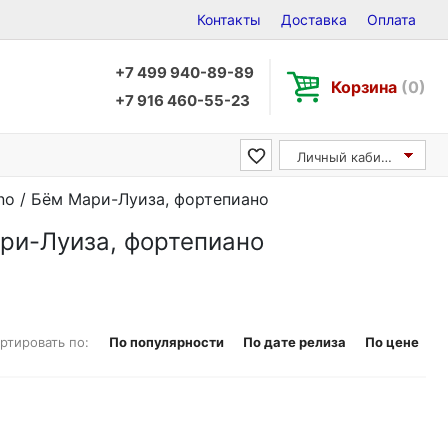
Контакты
Доставка
Оплата
+7 499 940-89-89
Корзина
(0)
+7 916 460-55-23
Личный кабинет
ano / Бём Мари-Луиза, фортепиано
ари-Луиза, фортепиано
ртировать по:
По популярности
По дате релиза
По цене