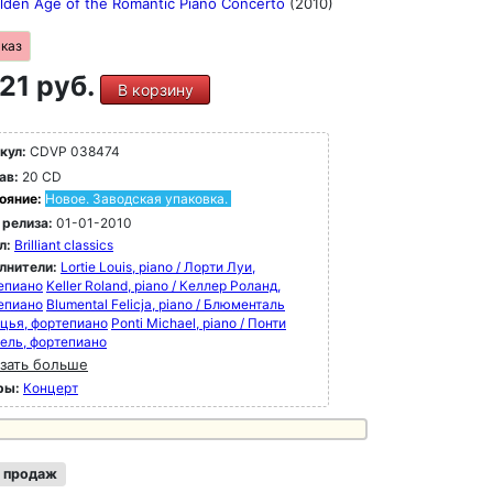
lden Age of the Romantic Piano Concerto
(2010)
аказ
21 руб.
В корзину
кул:
CDVP 038474
ав:
20 CD
ояние:
Новое. Заводская упаковка.
 релиза:
01-01-2010
л:
Brilliant classics
лнители:
Lortie Louis, piano / Лорти Луи,
епиано
Keller Roland, piano / Келлер Роланд,
епиано
Blumental Felicja, piano / Блюменталь
цья, фортепиано
Ponti Michael, piano / Понти
ель, фортепиано
зать больше
ры:
Концерт
 продаж