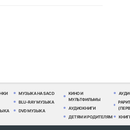
НКИ
МУЗЫКА НА SACD
КИНО И
АУДИ
МУЛЬТФИЛЬМЫ
BLU-RAY МУЗЫКА
РАРИ
АУДИОКНИГИ
(ПЕР
ЗЫКА
DVD МУЗЫКА
ДЕТЯМ И РОДИТЕЛЯМ
КНИГ