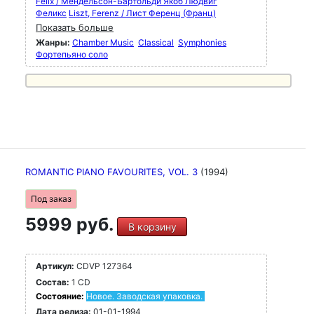
Felix / Мендельсон-Бартольди Якоб Людвиг
Феликс
Liszt, Ferenz / Лист Ференц (Франц)
Показать больше
Жанры:
Chamber Music
Classical
Symphonies
Фортепьяно соло
ROMANTIC PIANO FAVOURITES, VOL. 3
(1994)
Под заказ
5999 руб.
В корзину
Артикул:
CDVP 127364
Состав:
1 CD
Состояние:
Новое. Заводская упаковка.
Дата релиза:
01-01-1994