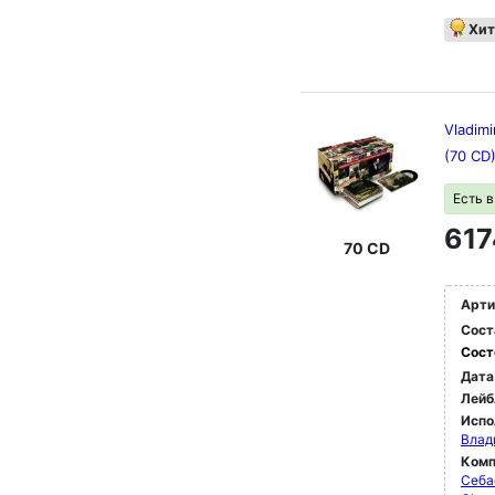
Хит
Vladimi
(70 CD
Есть 
617
70 CD
Арти
Сост
Сост
Дата
Лейб
Испо
Влад
Комп
Себа