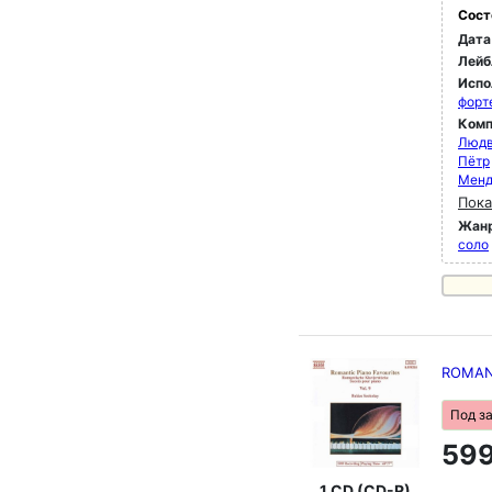
Сост
Дата
Лейб
Испо
форт
Комп
Людв
Пётр
Менд
Пока
Жан
соло
ROMANT
Под з
599
1 CD (CD-R)