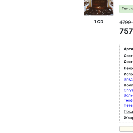
Есть 
1 CD
4799
757
Арти
Сост
Сост
Лейб
Испо
Влад
Комп
Chrys
Воль
Теоф
Пете
Пока
Жан