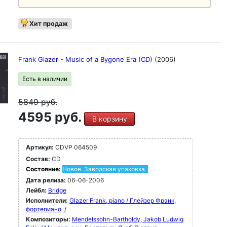
Хит продаж
Frank Glazer - Music of a Bygone Era (CD)
(2006)
Есть в наличии
5849
руб.
4595 руб.
В корзину
Артикул:
CDVP 064509
Состав:
CD
Состояние:
Новое. Заводская упаковка.
Дата релиза:
06-06-2006
Лейбл:
Bridge
Исполнители:
Glazer Frank, piano / Глейзер Фрэнк,
фортепиано
/
Композиторы:
Mendelssohn-Bartholdy, Jakob Ludwig