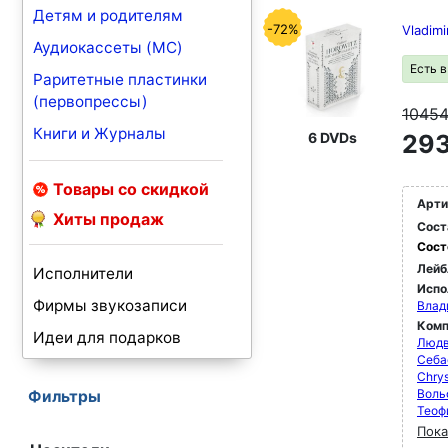
Детям и родителям
-72%
Vladimi
Аудиокассеты (MC)
Есть 
Раритетные пластинки
(первопрессы)
1045
Книги и Журналы
6 DVDs
293
Товары со скидкой
Арти
Хиты продаж
Сост
Сост
Лейб
Исполнители
Испо
Фирмы звукозаписи
Влад
Комп
Идеи для подарков
Людв
Себа
Chrys
Воль
Фильтры
Теоф
Пока