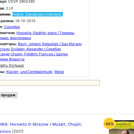
кул:
CDVP 2900380
ав:
2 LP
ояние:
Новое. Заводская упаковка.
 релиза:
16-10-2015
л:
Columbia
лнители:
Horowitz Vladimir, piano / Горовиц
имир, фортепиано
озиторы:
Bach, Johann Sebastian / Бах Иоганн
стьян
Scriabin, Alexander / Скрябин
сандр
Chopin, Frédéric François / Шопен
ерик Франсуа
зать больше
ры:
Klavier- und Cembalomusik
Metal
 продаж
-86%
КА: Horowitz In Moscow / Mozart, Chopin,
aninov
(2017)