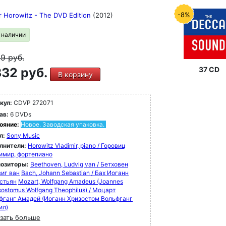
-8%
r Horowitz - The DVD Edition
(2012)
в наличии
49
руб.
32 руб.
37 CD
В корзину
кул:
CDVP 272071
ав:
6 DVDs
ояние:
Новое. Заводская упаковка.
л:
Sony Music
лнители:
Horowitz Vladimir, piano / Горовиц
имир, фортепиано
озиторы:
Beethoven, Ludvig van / Бетховен
иг ван
Bach, Johann Sebastian / Бах Иоганн
стьян
Mozart, Wolfgang Amadeus (Joannes
ostomus Wolfgang Theophilus) / Моцарт
фганг Амадей (Иоганн Хризостом Вольфганг
ил)
зать больше