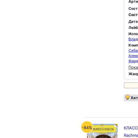
Арти
Сост
Сост
Дата
Лейб
Испо
Влад
Комп
Себа
Алек
Фрид
Пока
Жан
Хит
-84%
КЛАССИ
Rachm