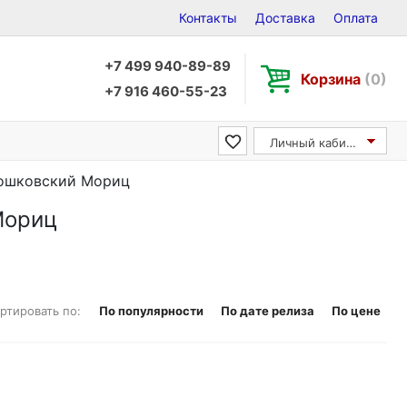
Контакты
Доставка
Оплата
+7 499 940-89-89
Корзина
(0)
+7 916 460-55-23
Личный кабинет
 Мошковский Мориц
Мориц
ртировать по:
По популярности
По дате релиза
По цене