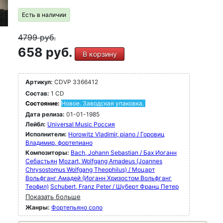
Есть в наличии
4799
руб.
658 руб.
В корзину
Артикул:
CDVP 3366412
Состав:
1 CD
Состояние:
Новое. Заводская упаковка.
Дата релиза:
01-01-1985
Лейбл:
Universal Music Россия
Исполнители:
Horowitz Vladimir, piano / Горовиц
Владимир, фортепиано
Композиторы:
Bach, Johann Sebastian / Бах Иоганн
Себастьян
Mozart, Wolfgang Amadeus (Joannes
Chrysostomus Wolfgang Theophilus) / Моцарт
Вольфганг Амадей (Иоганн Хризостом Вольфганг
Теофил)
Schubert, Franz Peter / Шуберт Франц Петер
Показать больше
Жанры:
Фортепьяно соло