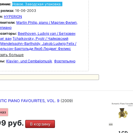
ояние:
Новое. Заводская упаковка.
 релиза:
16-06-2003
л:
HYPERION
лнители:
Martin Philip, piano / Мартин Филип,
епиано
озиторы:
Beethoven, Ludvig van / Бетховен
иг ван
Tchaikovsky, Pyotr / Чайковский
Mendelssohn-Bartholdy, Jakob Ludwig Felix /
ельсон-Бартольди Якоб Людвиг Феликс
зать больше
ры:
Klavier- und Cembalomusik
Фортепьяно
IC PIANO FAVOURITES, VOL. 9
(2009)
аказ
9 руб.
В корзину
1 CD