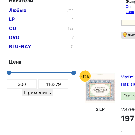
Носители
Жан
Cemb
Любые
(214)
соло
LP
(4)
CD
(182)
Хит
DVD
(7)
BLU-RAY
(1)
Цена
-17%
Vladimi
Hall) (
Есть 
2379
2 LP
197