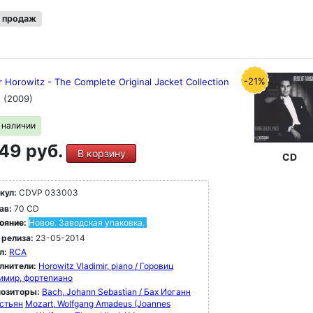
 продаж
-21%
r Horowitz - The Complete Original Jacket Collection
)
(2009)
в наличии
49 руб.
В корзину
CD
кул:
CDVP 033003
ав:
70 CD
ояние:
Новое. Заводская упаковка.
 релиза:
23-05-2014
л:
RCA
лнители:
Horowitz Vladimir, piano / Горовиц
имир, фортепиано
озиторы:
Bach, Johann Sebastian / Бах Иоганн
стьян
Mozart, Wolfgang Amadeus (Joannes