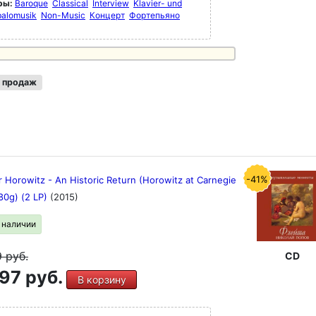
ры:
Baroque
Classical
Interview
Klavier- und
alomusik
Non-Music
Концерт
Фортепьяно
 продаж
-41%
r Horowitz - An Historic Return (Horowitz at Carnegie
180g) (2 LP)
(2015)
в наличии
9
руб.
CD
97 руб.
В корзину