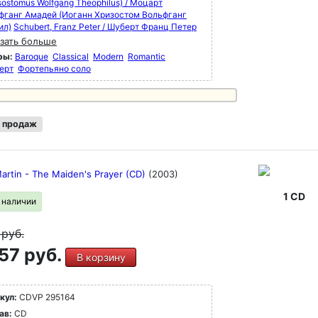
ostomus Wolfgang Theophilus) / Моцарт
фганг Амадей (Иоганн Хризостом Вольфганг
ил)
Schubert, Franz Peter / Шуберт Франц Петер
зать больше
ры:
Baroque
Classical
Modern
Romantic
ерт
Фортепьяно соло
 продаж
Martin - The Maiden's Prayer (CD)
(2003)
1 CD
в наличии
9
руб.
57 руб.
В корзину
кул:
CDVP 295164
ав:
CD