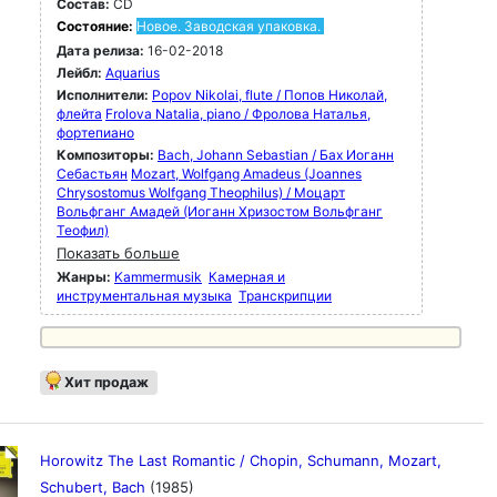
Состав:
CD
Состояние:
Новое. Заводская упаковка.
Дата релиза:
16-02-2018
Лейбл:
Aquarius
Исполнители:
Popov Nikolai, flute / Попов Николай,
флейта
Frolova Natalia, piano / Фролова Наталья,
фортепиано
Композиторы:
Bach, Johann Sebastian / Бах Иоганн
Себастьян
Mozart, Wolfgang Amadeus (Joannes
Chrysostomus Wolfgang Theophilus) / Моцарт
Вольфганг Амадей (Иоганн Хризостом Вольфганг
Теофил)
Показать больше
Жанры:
Kammermusik
Камерная и
инструментальная музыка
Транскрипции
Хит продаж
Horowitz The Last Romantic / Chopin, Schumann, Mozart,
Schubert, Bach
(1985)