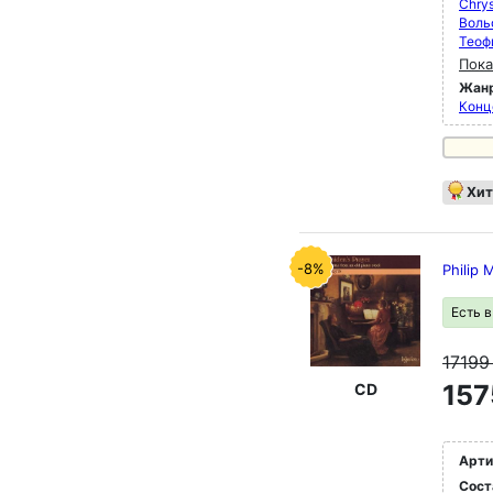
Chrys
Воль
Теоф
Пока
Жан
Конц
Хит
-8%
Philip 
Есть 
1719
157
CD
Арти
Сост