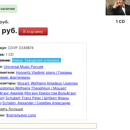
в наличии
руб.
1 CD
 руб.
В корзину
кул:
CDVP 3349874
ав:
1 CD
ояние:
Новое. Заводская упаковка.
л:
Universal Music Россия
лнители:
Horowitz Vladimir, piano / Горовиц
имир, фортепиано
озиторы:
Mozart, Wolfgang Amadeus (Joannes
ostomus Wolfgang Theophilus) / Моцарт
фганг Амадей (Иоганн Хризостом Вольфганг
ил)
Schubert, Franz Peter / Шуберт Франц
р
Scriabin, Alexander / Скрябин Александр
зать больше
ры:
Фортепьяно соло