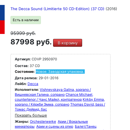
The Decca Sound (Limitierte 50 CD-Edition) (37 CD)
(2016)
Есть в наличии
95999
руб.
87998 руб.
В корзину
Артикул:
CDVP 2950970
Состав:
37 CD
Состояние:
Новое. Заводская упаковка.
Дата релиза:
29-01-2016
Лейбл:
Decca
Исполнители:
Vishnevskaya Galina, soprano /
Вишневская Галина, сопрано
Chance Michael,
countertenor / Чанс Майкл, контратенор
Kirkby Emma,
soprano / Кёркби Эмма, сопрано
Thomas David, bass /
Томас Дейвид, бас
Показать больше
Жанры:
Orchesterwerke
Арии / Вокальные
миниатюры
Арии и сцены из опер
Балет/Танец