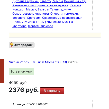
Духовная музыка (Страсти, Мессы, Реквиемы и т.д.)
Камерная и инструментальная музыка
Кантата
Концерт
Марши, Вальсы, Танцы, другие
Оркестровые миниатюры
Опера, интермедия,
серената
Оратория
Оркестровые произведения
Песни / Романсы
Симфоническая музыка
Увертюра
Фортепьяно соло
Хит продаж
Nikolai Popov - Musical Moments (CD)
(2016)
Есть в наличии
4050
руб.
2376 руб.
В корзину
Артикул:
CDVP 3268862