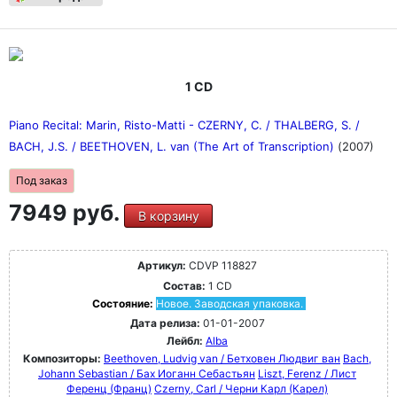
1 CD
Piano Recital: Marin, Risto-Matti - CZERNY, C. / THALBERG, S. /
BACH, J.S. / BEETHOVEN, L. van (The Art of Transcription)
(2007)
Под заказ
7949 руб.
В корзину
Артикул:
CDVP 118827
Состав:
1 CD
Состояние:
Новое. Заводская упаковка.
Дата релиза:
01-01-2007
Лейбл:
Alba
Композиторы:
Beethoven, Ludvig van / Бетховен Людвиг ван
Bach,
Johann Sebastian / Бах Иоганн Себастьян
Liszt, Ferenz / Лист
Ференц (Франц)
Czerny, Carl / Черни Карл (Карел)