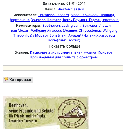
Дата релиза:
01-01-2011
Лейбл:
Newton classics
Исполнители:
Hokanson Leonard, pinao / Хокансон Леонард,
фортепиано
Baumann Hermann, horn / Бауманн Герман, валторна
Композиторы:
Beethoven, Ludvig van / Бетховен Людвиг
ван
Mozart, Wolfgang Amadeus (Joannes Chrysostomus Wolfgang
Theophilus) / Моцарт Вольфганг Амадей (Иоганн Хризостом
Вольфганг Теофил)
Показать больше
Жанры:
Камерная и инструментальная музыка
Концерт
Произведения для солиста с оркестром
Хит продаж