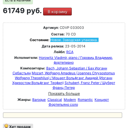
Есть в наличии
61749 руб.
В корзину
Артикул:
CDVP 033003
Состав:
70 CD
Состояние:
Новое. Заводская упаковка.
Дата релиза:
23-05-2014
Лейбл:
RCA
Исполнители:
Horowitz Vladimir, piano / Горовиц Владимир,
фортепиано
Композиторы:
Bach, Johann Sebastian / Бах Иоганн
Себастьян
Mozart, Wolfgang Amadeus (Joannes Chrysostomus
Wolfgang Theophilus) / Моцарт Вольфганг Амадей (Иоганн
Хризостом Вольфганг Теофил)
Schubert, Franz Peter / Шуберт
Франц Петер
Показать больше
Жанры:
Baroque
Classical
Modern
Romantic
Концерт
Фортепьяно соло
Хит продаж