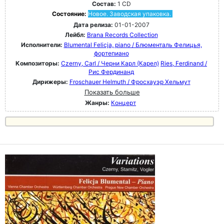
Состав:
1 CD
Состояние:
Новое. Заводская упаковка.
Дата релиза:
01-01-2007
Лейбл:
Brana Records Collection
Исполнители:
Blumental Felicja, piano / Блюменталь Фелицья,
фортепиано
Композиторы:
Czerny, Carl / Черни Карл (Карел)
Ries, Ferdinand /
Рис Фердинанд
Дирижеры:
Froschauer Helmuth / Фросхауэр Хельмут
Показать больше
Жанры:
Концерт