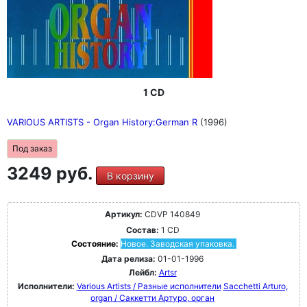
1 CD
VARIOUS ARTISTS - Organ History:German R
(1996)
Под заказ
3249 руб.
В корзину
Артикул:
CDVP 140849
Состав:
1 CD
Состояние:
Новое. Заводская упаковка.
Дата релиза:
01-01-1996
Лейбл:
Artsr
Исполнители:
Various Artists / Разные исполнители
Sacchetti Arturo,
organ / Саккетти Артуро, орган