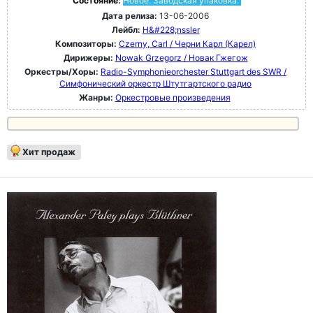
Состояние:
Новое. Заводская упаковка.
Дата релиза:
13-06-2006
Лейбл:
H&#228;nssler
Композиторы:
Czerny, Carl / Черни Карл (Карел)
Дирижеры:
Nowak Grzegorz / Новак Гжегож
Оркестры/Хоры:
Radio-Symphonieorchester Stuttgart des SWR /
Симфонический оркестр Штутгартского радио
Жанры:
Оркестровые произведения
Хит продаж