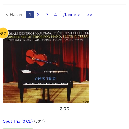
1
2
3
4
< Назад
Далее >
>>
-8%
3 CD
Opus Trio (3 CD)
(2011)