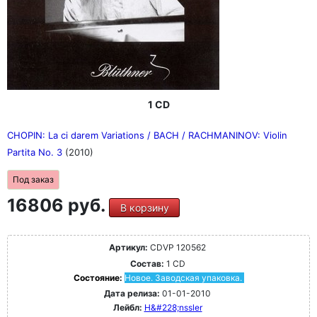
1 CD
CHOPIN: La ci darem Variations / BACH / RACHMANINOV: Violin
Partita No. 3
(2010)
Под заказ
16806 руб.
В корзину
Артикул:
CDVP 120562
Состав:
1 CD
Состояние:
Новое. Заводская упаковка.
Дата релиза:
01-01-2010
Лейбл:
H&#228;nssler