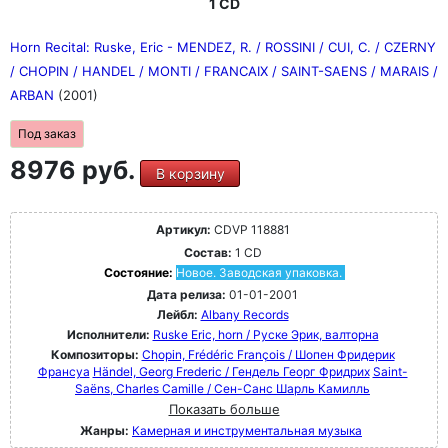
1 CD
Horn Recital: Ruske, Eric - MENDEZ, R. / ROSSINI / CUI, C. / CZERNY
/ CHOPIN / HANDEL / MONTI / FRANCAIX / SAINT-SAENS / MARAIS /
ARBAN
(2001)
Под заказ
8976 руб.
В корзину
Артикул:
CDVP 118881
Состав:
1 CD
Состояние:
Новое. Заводская упаковка.
Дата релиза:
01-01-2001
Лейбл:
Albany Records
Исполнители:
Ruske Eric, horn / Руске Эрик, валторна
Композиторы:
Chopin, Frédéric François / Шопен Фридерик
Франсуа
Händel, Georg Frederic / Гендель Георг Фридрих
Saint-
Saëns, Charles Camille / Сен-Санс Шарль Камилль
Показать больше
Жанры:
Камерная и инструментальная музыка