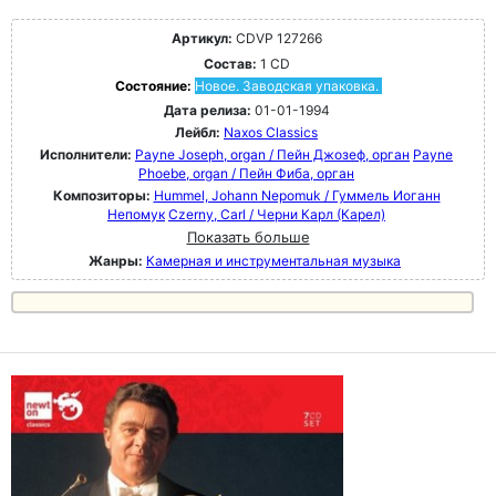
Артикул:
CDVP 127266
Состав:
1 CD
Состояние:
Новое. Заводская упаковка.
Дата релиза:
01-01-1994
Лейбл:
Naxos Classics
Исполнители:
Payne Joseph, organ / Пейн Джозеф, орган
Payne
Phoebe, organ / Пейн Фиба, орган
Композиторы:
Hummel, Johann Nepomuk / Гуммель Иоганн
Непомук
Czerny, Carl / Черни Карл (Карел)
Показать больше
Жанры:
Камерная и инструментальная музыка