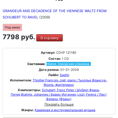
GRANDEUR AND DECADENCE OF THE VIENNESE WALTZ FROM
SCHUBERT TO RAVEL
(2009)
Под заказ
7798 руб.
В корзину
Артикул:
CDVP 121180
Состав:
1 CD
Состояние:
Новое. Заводская упаковка.
Дата релиза:
01-01-2009
Лейбл:
Saphir
Исполнители:
Thiollier François-Joël, piano / Тьоллье Франсуа-
Жоэль, фортепиано
Композиторы:
Schubert, Franz Peter / Шуберт Франц
Петер
Brahms, Johannes / Брамс Иоганнес
Liszt, Ferenz / Лист
Ференц (Франц)
Показать больше
Жанры:
Камерная и инструментальная музыка