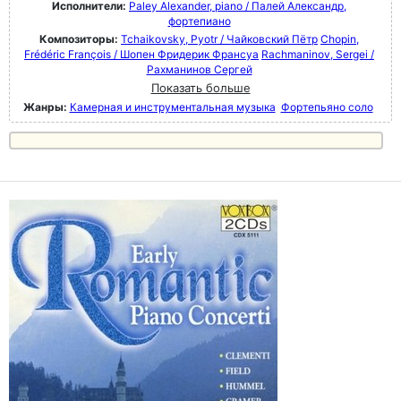
Исполнители:
Paley Alexander, piano / Палей Александр,
фортепиано
Композиторы:
Tchaikovsky, Pyotr / Чайковский Пётр
Chopin,
Frédéric François / Шопен Фридерик Франсуа
Rachmaninov, Sergei /
Рахманинов Сергей
Показать больше
Жанры:
Камерная и инструментальная музыка
Фортепьяно соло