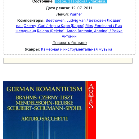
Состояние:
Новое. Заводская упаковка.
Дата релиза:
12-07-2011
Лейбл:
Warner
Композиторы:
Beethoven, Ludvig van / Бетховен Людвиг
ван
Czerny, Carl / Черни Карл (Карел)
Ries, Ferdinand / Рис
Фердинанд
Reicha (Rejcha), Anton (Antonín, Antoine) / Рейха
Антонин
Показать больше
Жанры:
Камерная и инструментальная музыка