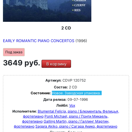
2 CD
EARLY ROMANTIC PIANO CONCERTOS
(1996)
Под заказ
3649 руб.
В корзину
Артикул:
CDVP 120752
Состав:
2 CD
Состояние:
Новое. Заводская упаковка.
Дата релиза:
09-07-1996
Лейбл:
Vox
Исполнители:
Blumental Felicja, piano / Блюменталь Фелицья,
фортепиано
Ponti Michael, piano / Понти Микаель,
фортепиано
Galling Martin, piano / Галлинг Мартин,
фортепиано
Sagara Akiko, piano / Сагара Акико, фортепиано