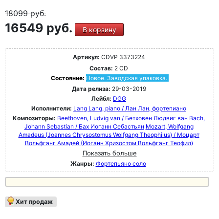
18099
руб.
16549 руб.
В корзину
Артикул:
CDVP 3373224
Состав:
2 CD
Состояние:
Новое. Заводская упаковка.
Дата релиза:
29-03-2019
Лейбл:
DGG
Исполнители:
Lang Lang, piano / Лан Лан, фортепиано
Композиторы:
Beethoven, Ludvig van / Бетховен Людвиг ван
Bach,
Johann Sebastian / Бах Иоганн Себастьян
Mozart, Wolfgang
Amadeus (Joannes Chrysostomus Wolfgang Theophilus) / Моцарт
Вольфганг Амадей (Иоганн Хризостом Вольфганг Теофил)
Показать больше
Жанры:
Фортепьяно соло
Хит продаж