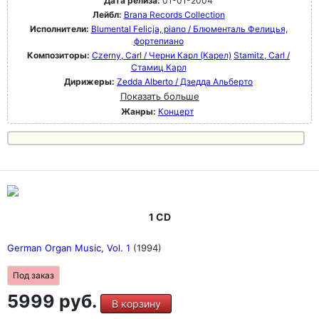
Дата релиза:
01-01-2004
Лейбл:
Brana Records Collection
Исполнители:
Blumental Felicja, piano / Блюменталь Фелицья,
фортепиано
Композиторы:
Czerny, Carl / Черни Карл (Карел)
Stamitz, Carl /
Стамиц Карл
Дирижеры:
Zedda Alberto / Дзедда Альберто
Показать больше
Жанры:
Концерт
1 CD
German Organ Music, Vol. 1
(1994)
Под заказ
5999 руб.
В корзину