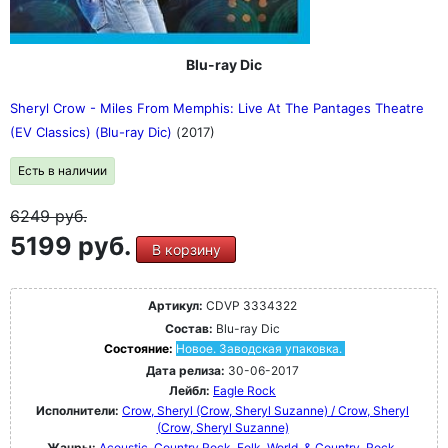
Blu-ray Dic
Sheryl Crow - Miles From Memphis: Live At The Pantages Theatre
(EV Classics) (Blu-ray Dic)
(2017)
Есть в наличии
6249
руб.
5199 руб.
В корзину
Артикул:
CDVP 3334322
Состав:
Blu-ray Dic
Состояние:
Новое. Заводская упаковка.
Дата релиза:
30-06-2017
Лейбл:
Eagle Rock
Исполнители:
Crow, Sheryl (Crow, Sheryl Suzanne) / Crow, Sheryl
(Crow, Sheryl Suzanne)
Жанры:
Acoustic
Country Rock
Folk, World, & Country
Rock