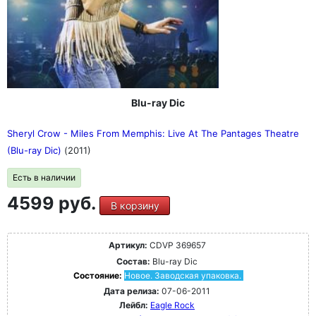
Blu-ray Dic
Sheryl Crow - Miles From Memphis: Live At The Pantages Theatre
(Blu-ray Dic)
(2011)
Есть в наличии
4599 руб.
В корзину
Артикул:
CDVP 369657
Состав:
Blu-ray Dic
Состояние:
Новое. Заводская упаковка.
Дата релиза:
07-06-2011
Лейбл:
Eagle Rock