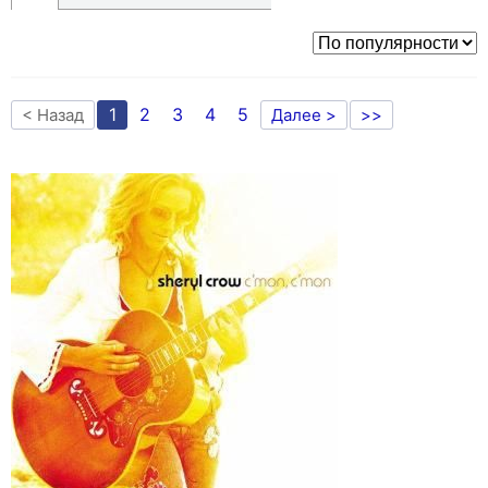
1
2
3
4
5
< Назад
Далее >
>>