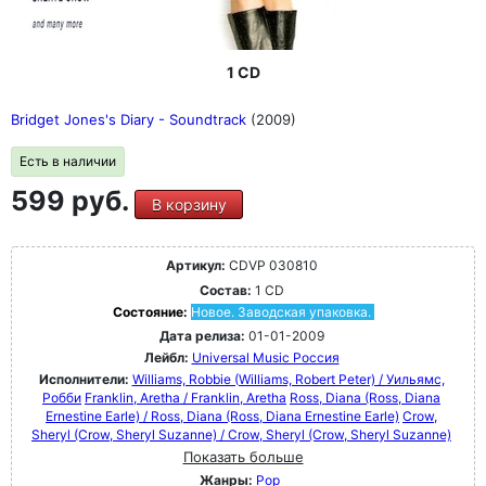
1 CD
Bridget Jones's Diary - Soundtrack
(2009)
Есть в наличии
599 руб.
В корзину
Артикул:
CDVP 030810
Состав:
1 CD
Состояние:
Новое. Заводская упаковка.
Дата релиза:
01-01-2009
Лейбл:
Universal Music Россия
Исполнители:
Williams, Robbie (Williams, Robert Peter) / Уильямс,
Робби
Franklin, Aretha / Franklin, Aretha
Ross, Diana (Ross, Diana
Ernestine Earle) / Ross, Diana (Ross, Diana Ernestine Earle)
Crow,
Sheryl (Crow, Sheryl Suzanne) / Crow, Sheryl (Crow, Sheryl Suzanne)
Показать больше
Жанры:
Pop