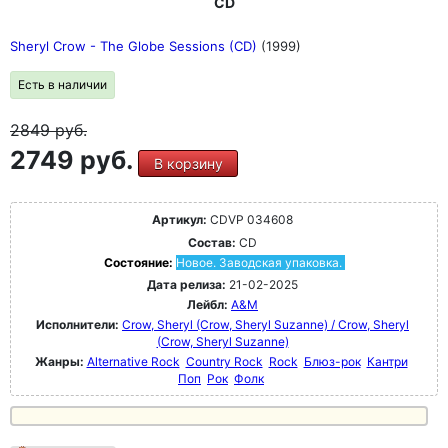
CD
Sheryl Crow - The Globe Sessions (CD)
(1999)
Есть в наличии
2849
руб.
2749 руб.
В корзину
Артикул:
CDVP 034608
Состав:
CD
Состояние:
Новое. Заводская упаковка.
Дата релиза:
21-02-2025
Лейбл:
A&M
Исполнители:
Crow, Sheryl (Crow, Sheryl Suzanne) / Crow, Sheryl
(Crow, Sheryl Suzanne)
Жанры:
Alternative Rock
Country Rock
Rock
Блюз-рок
Кантри
Поп
Рок
Фолк