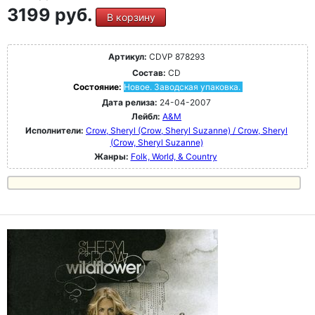
3199 руб.
В корзину
Артикул:
CDVP 878293
Состав:
CD
Состояние:
Новое. Заводская упаковка.
Дата релиза:
24-04-2007
Лейбл:
A&M
Исполнители:
Crow, Sheryl (Crow, Sheryl Suzanne) / Crow, Sheryl
(Crow, Sheryl Suzanne)
Жанры:
Folk, World, & Country