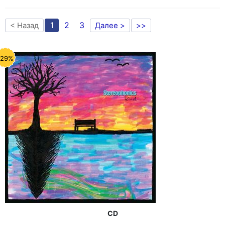
1
2
3
< Назад
Далее >
>>
-29%
CD