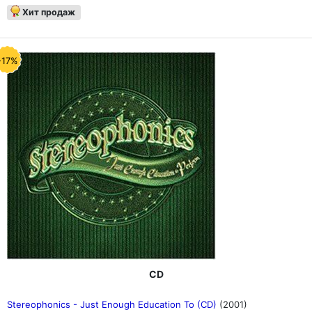
Хит продаж
-17%
CD
Stereophonics - Just Enough Education To (CD)
(2001)