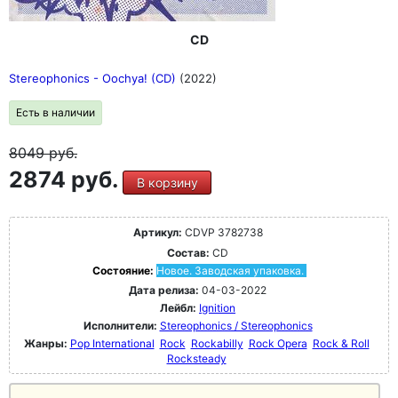
CD
Stereophonics - Oochya! (CD)
(2022)
Есть в наличии
8049
руб.
2874 руб.
В корзину
Артикул:
CDVP 3782738
Состав:
CD
Состояние:
Новое. Заводская упаковка.
Дата релиза:
04-03-2022
Лейбл:
Ignition
Исполнители:
Stereophonics / Stereophonics
Жанры:
Pop International
Rock
Rockabilly
Rock Opera
Rock & Roll
Rocksteady