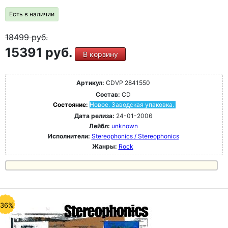
Есть в наличии
18499
руб.
15391 руб.
В корзину
Артикул:
CDVP 2841550
Состав:
CD
Состояние:
Новое. Заводская упаковка.
Дата релиза:
24-01-2006
Лейбл:
unknown
Исполнители:
Stereophonics / Stereophonics
Жанры:
Rock
-36%