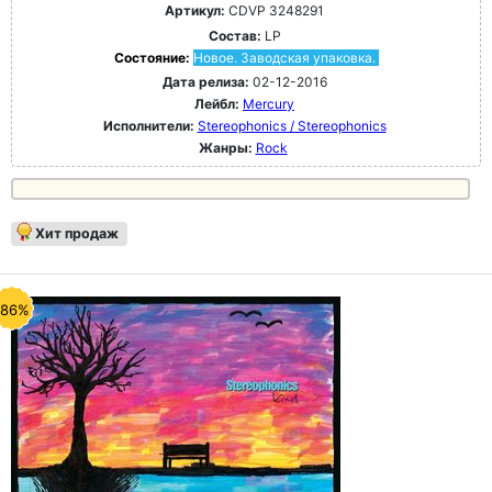
Артикул:
CDVP 3248291
Состав:
LP
Состояние:
Новое. Заводская упаковка.
Дата релиза:
02-12-2016
Лейбл:
Mercury
Исполнители:
Stereophonics / Stereophonics
Жанры:
Rock
Хит продаж
-86%