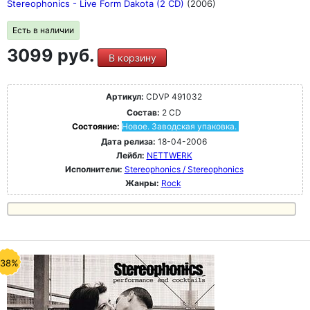
Stereophonics - Live Form Dakota (2 CD)
(2006)
Есть в наличии
3099 руб.
В корзину
Артикул:
CDVP 491032
Состав:
2 CD
Состояние:
Новое. Заводская упаковка.
Дата релиза:
18-04-2006
Лейбл:
NETTWERK
Исполнители:
Stereophonics / Stereophonics
Жанры:
Rock
-38%