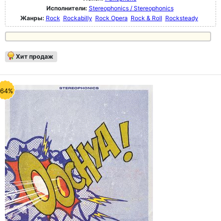
Исполнители:
Stereophonics / Stereophonics
Жанры:
Rock
Rockabilly
Rock Opera
Rock & Roll
Rocksteady
Хит продаж
-64%