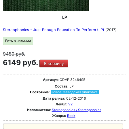
LP
Stereophonics - Just Enough Education To Perform (LP)
(2017)
Есть в наличии
9450
руб.
6149 руб.
В корзину
Артикул:
CDVP 3248495
Состав:
LP
Состояние:
Новое. Заводская упаковка.
Дата релиза:
02-12-2016
Лейбл:
V2
Исполнители:
Stereophonics / Stereophonics
Жанры:
Rock