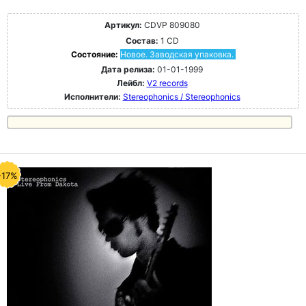
Артикул:
CDVP 809080
Состав:
1 CD
Состояние:
Новое. Заводская упаковка.
Дата релиза:
01-01-1999
Лейбл:
V2 records
Исполнители:
Stereophonics / Stereophonics
-17%