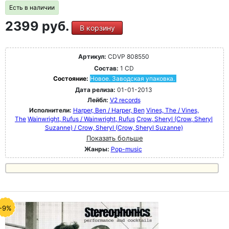
Есть в наличии
2399 руб.
В корзину
Артикул:
CDVP 808550
Состав:
1 CD
Состояние:
Новое. Заводская упаковка.
Дата релиза:
01-01-2013
Лейбл:
V2 records
Исполнители:
Harper, Ben / Harper, Ben
Vines, The / Vines,
The
Wainwright, Rufus / Wainwright, Rufus
Crow, Sheryl (Crow, Sheryl
Suzanne) / Crow, Sheryl (Crow, Sheryl Suzanne)
Показать больше
Жанры:
Pop-music
-9%