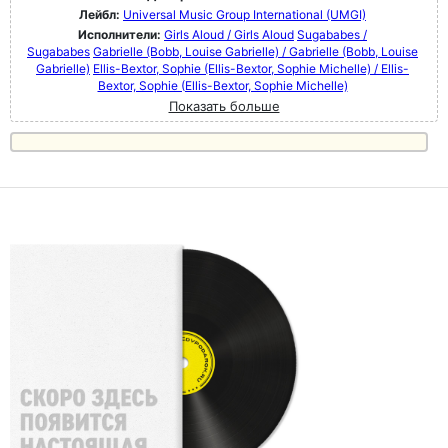
Лейбл:
Universal Music Group International (UMGI)
Исполнители:
Girls Aloud / Girls Aloud
Sugababes /
Sugababes
Gabrielle (Bobb, Louise Gabrielle) / Gabrielle (Bobb, Louise
Gabrielle)
Ellis-Bextor, Sophie (Ellis-Bextor, Sophie Michelle) / Ellis-
Bextor, Sophie (Ellis-Bextor, Sophie Michelle)
Показать больше