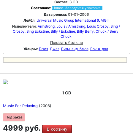
Состав:
3 CD
Состояние:
Новое. Заводская упаковка.
Дата релиза:
01-01-2006
Лейбл:
Universal Music Group International (UMGI)
Исполнители:
Armstrong, Louis / Armstrong, Louis
Crosby, Bing /
Crosby, Bing
Eckstine, Billy / Eckstine, Billy
Berry, Chuck / Berry,
Chuck
Показать больше
Жанры:
Блюз
Джаз
Ритм-энд-блюз
Рок-н-poл
1 CD
Music For Relaxing
(2008)
Под заказ
4999 руб.
В корзину