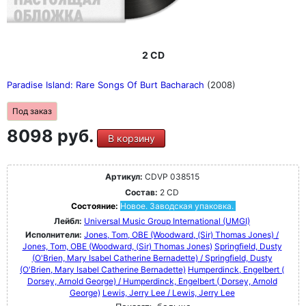
2 CD
Paradise Island: Rare Songs Of Burt Bacharach
(2008)
Под заказ
8098 руб.
В корзину
Артикул:
CDVP 038515
Состав:
2 CD
Состояние:
Новое. Заводская упаковка.
Лейбл:
Universal Music Group International (UMGI)
Исполнители:
Jones, Tom, OBE (Woodward, (Sir) Thomas Jones) /
Jones, Tom, OBE (Woodward, (Sir) Thomas Jones)
Springfield, Dusty
(O'Brien, Mary Isabel Catherine Bernadette) / Springfield, Dusty
(O'Brien, Mary Isabel Catherine Bernadette)
Humperdinck, Engelbert (
Dorsey, Arnold George) / Humperdinck, Engelbert ( Dorsey, Arnold
George)
Lewis, Jerry Lee / Lewis, Jerry Lee