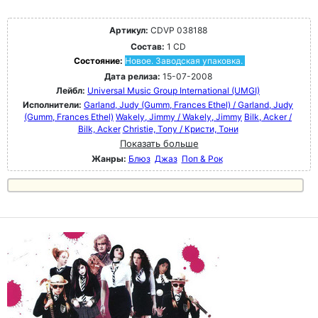
Артикул:
CDVP 038188
Состав:
1 CD
Состояние:
Новое. Заводская упаковка.
Дата релиза:
15-07-2008
Лейбл:
Universal Music Group International (UMGI)
Исполнители:
Garland, Judy (Gumm, Frances Ethel) / Garland, Judy
(Gumm, Frances Ethel)
Wakely, Jimmy / Wakely, Jimmy
Bilk, Acker /
Bilk, Acker
Christie, Tony / Кристи, Тони
Показать больше
Жанры:
Блюз
Джаз
Поп & Рок