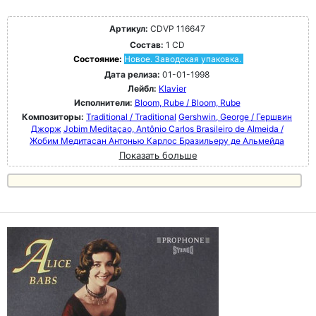
Артикул:
CDVP 116647
Состав:
1 CD
Состояние:
Новое. Заводская упаковка.
Дата релиза:
01-01-1998
Лейбл:
Klavier
Исполнители:
Bloom, Rube / Bloom, Rube
Композиторы:
Traditional / Traditional
Gershwin, George / Гершвин
Джорж
Jobim Meditaçao, Antônio Carlos Brasileiro de Almeida /
Жобим Медитасан Антонью Карлос Бразильеру де Альмейда
Показать больше