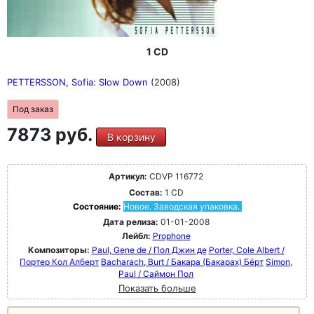
1 CD
PETTERSSON, Sofia: Slow Down
(2008)
Под заказ
7873 руб.
В корзину
Артикул:
CDVP 116772
Состав:
1 CD
Состояние:
Новое. Заводская упаковка.
Дата релиза:
01-01-2008
Лейбл:
Prophone
Композиторы:
Paul, Gene de / Пол Джин де
Porter, Cole Albert /
Портер Кол Алберт
Bacharach, Burt / Бакара (Бакарах) Бёрт
Simon,
Paul / Саймон Пол
Показать больше