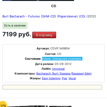
CD
Burt Bacharach - Futures (SHM-CD) (Papersleeve) (CD)
(2012)
Есть в наличии
7199 руб.
В корзину
Артикул:
CDVP 549854
Состав:
CD
Состояние:
Новое. Заводская упаковка.
Дата релиза:
05-09-2012
Лейбл:
Universal
Композиторы:
Bacharach, Burt / Бакара (Бакарах) Бёрт
Жанры:
Easy listening
Pop
Vocal
-17%