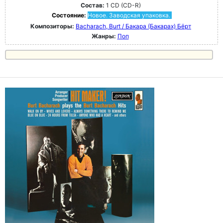
Состав:
1 CD (CD-R)
Состояние:
Новое. Заводская упаковка.
Композиторы:
Bacharach, Burt / Бакара (Бакарах) Бёрт
Жанры:
Поп