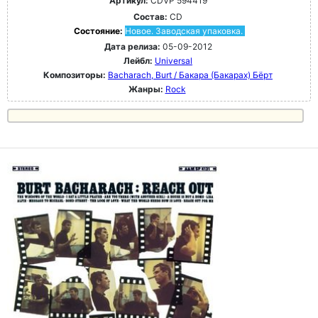
Артикул:
CDVP 594419
Состав:
CD
Состояние:
Новое. Заводская упаковка.
Дата релиза:
05-09-2012
Лейбл:
Universal
Композиторы:
Bacharach, Burt / Бакара (Бакарах) Бёрт
Жанры:
Rock