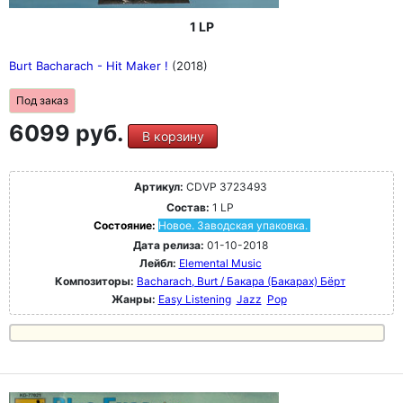
1 LP
Burt Bacharach - Hit Maker !
(2018)
Под заказ
6099 руб.
В корзину
Артикул:
CDVP 3723493
Состав:
1 LP
Состояние:
Новое. Заводская упаковка.
Дата релиза:
01-10-2018
Лейбл:
Elemental Music
Композиторы:
Bacharach, Burt / Бакара (Бакарах) Бёрт
Жанры:
Easy Listening
Jazz
Pop