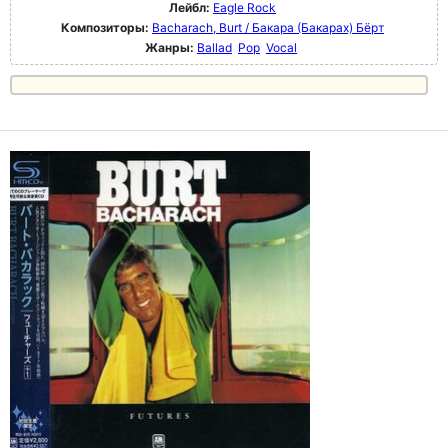
Лейбл:
Eagle Rock
Композиторы:
Bacharach, Burt / Бакара (Бакарах) Бёрт
Жанры:
Ballad
Pop
Vocal