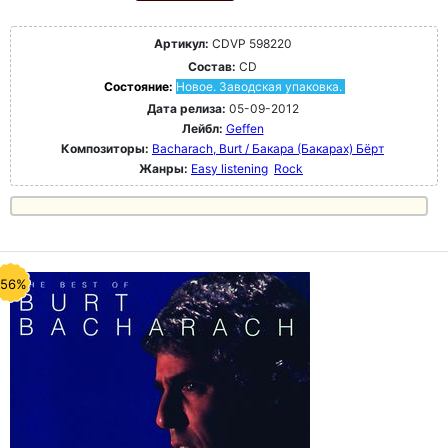
Артикул:
CDVP 598220
Состав:
CD
Состояние:
Новое. Заводская упаковка.
Дата релиза:
05-09-2012
Лейбл:
Geffen
Композиторы:
Bacharach, Burt / Бакара (Бакарах) Бёрт
Жанры:
Easy listening
Rock
-56%