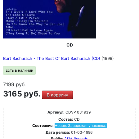
CD
Burt Bacharach - The Best Of Burt Bacharach (CD)
(1999)
Есть в наличии
7199
руб.
3165 руб.
В корзину
Артикул:
CDVP 031939
Состав:
CD
Состояние:
Новое. Заводская упаковка.
Дата релиза:
01-03-1996
Лейбл:
A&M Records