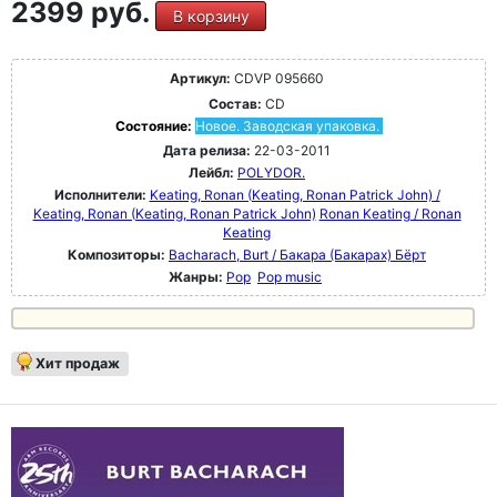
2399 руб.
В корзину
Артикул:
CDVP 095660
Состав:
CD
Состояние:
Новое. Заводская упаковка.
Дата релиза:
22-03-2011
Лейбл:
POLYDOR.
Исполнители:
Keating, Ronan (Keating, Ronan Patrick John) /
Keating, Ronan (Keating, Ronan Patrick John)
Ronan Keating / Ronan
Keating
Композиторы:
Bacharach, Burt / Бакара (Бакарах) Бёрт
Жанры:
Pop
Pop music
Хит продаж