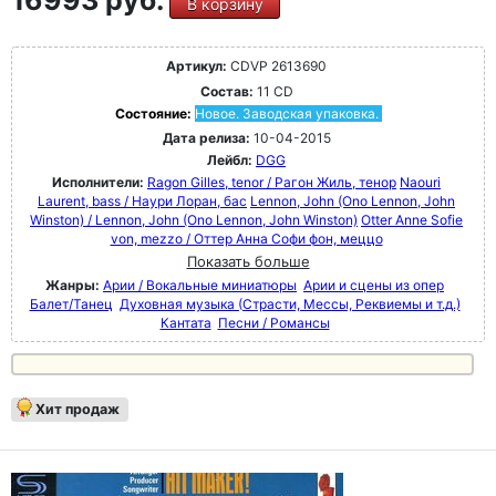
В корзину
Артикул:
CDVP 2613690
Состав:
11 CD
Состояние:
Новое. Заводская упаковка.
Дата релиза:
10-04-2015
Лейбл:
DGG
Исполнители:
Ragon Gilles, tenor / Рагон Жиль, тенор
Naouri
Laurent, bass / Наури Лоран, бас
Lennon, John (Ono Lennon, John
Winston) / Lennon, John (Ono Lennon, John Winston)
Otter Anne Sofie
von, mezzo / Оттер Анна Софи фон, меццо
Показать больше
Жанры:
Арии / Вокальные миниатюры
Арии и сцены из опер
Балет/Танец
Духовная музыка (Страсти, Мессы, Реквиемы и т.д.)
Кантата
Песни / Романсы
Хит продаж