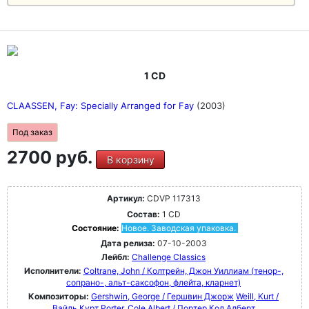
1 CD
CLAASSEN, Fay: Specially Arranged for Fay
(2003)
Под заказ
2700 руб.
В корзину
Артикул:
CDVP 117313
Состав:
1 CD
Состояние:
Новое. Заводская упаковка.
Дата релиза:
07-10-2003
Лейбл:
Challenge Classics
Исполнители:
Coltrane, John / Колтрейн, Джон Уиллиам (тенор-,
сопрано-, альт-саксофон, флейта, кларнет)
Композиторы:
Gershwin, George / Гершвин Джорж
Weill, Kurt /
Вайль Курт
Porter, Cole Albert / Портер Кол Алберт