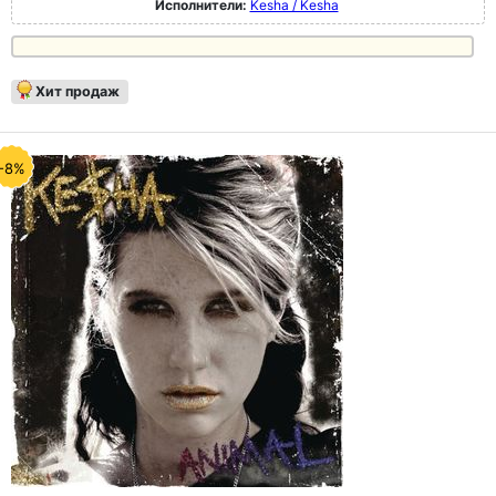
Исполнители:
Kesha / Kesha
Хит продаж
-8%