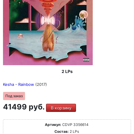
Стинт, Врабэл и Пебе Себерт.
Альбом варьирует от самых небесных высот до
эмоциональных минимумов. В центре всего этого
неизменно стоит пылкая уверенность Кеши в себе,
сочетающаяся с блестящими фразами "F**k Off",
танцевальным грувом и напоминаниями о том, что не
стоит обращать так много внимания на ненавистников.
В некоторых песнях, написанных под влиянием рэпа,
она демонстрирует свое мастерство скорострельного
лирического оружия, в то время как в других
композициях появляются элементы фолка.
Завершают альбом "High Road" dream-pop ода дружбе
2 LPs
и задумчивая баллада о взрослении без отца.
Kesha - Rainbow
(2017)
Под заказ
41499 руб.
В корзину
Артикул:
CDVP 3356614
Состав:
2 LPs