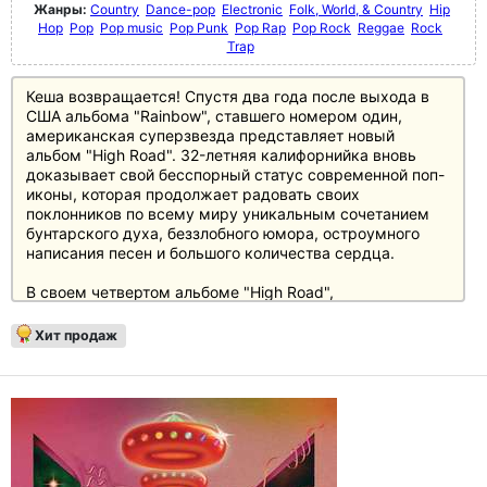
Жанры:
Country
Dance-pop
Electronic
Folk, World, & Country
Hip
Hop
Pop
Pop music
Pop Punk
Pop Rap
Pop Rock
Reggae
Rock
Trap
Кеша возвращается! Спустя два года после выхода в
США альбома "Rainbow", ставшего номером один,
американская суперзвезда представляет новый
альбом "High Road". 32-летняя калифорнийка вновь
доказывает свой бесспорный статус современной поп-
иконы, которая продолжает радовать своих
поклонников по всему миру уникальным сочетанием
бунтарского духа, беззлобного юмора, остроумного
написания песен и большого количества сердца.
В своем четвертом альбоме "High Road",
последовавшем за номинированным на премию
"Грэмми" лонгплеем "Rainbow", Кеша предстает как
Хит продаж
артистка, совершающая увлекательное музыкальное
путешествие к самопознанию. Для реализации своих
музыкальных идей она привлекла избранную группу
коллабораторов, авторов песен и продюсеров, среди
которых Джон Хилл, Дэн Рейнольдс, Стюарт Кричтон,
Джефф Бхаскер, Дрю Пирсон, Брайан Уилсон,
Стерджилл Симпсон, Нейт Руэсс, Джастин Трантер,