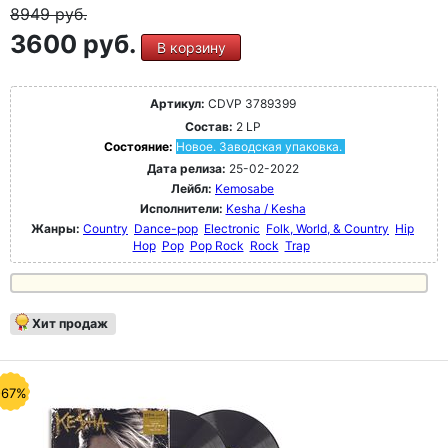
8949
руб.
3600 руб.
В корзину
Артикул:
CDVP 3789399
Состав:
2 LP
Состояние:
Новое. Заводская упаковка.
Дата релиза:
25-02-2022
Лейбл:
Kemosabe
Исполнители:
Kesha / Kesha
Жанры:
Country
Dance-pop
Electronic
Folk, World, & Country
Hip
Hop
Pop
Pop Rock
Rock
Trap
Хит продаж
-67%