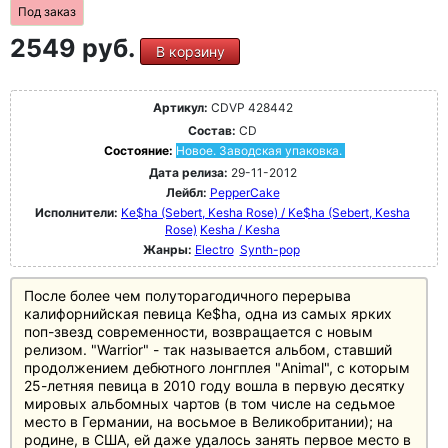
Под заказ
2549 руб.
В корзину
Артикул:
CDVP 428442
Состав:
CD
Состояние:
Новое. Заводская упаковка.
Дата релиза:
29-11-2012
Лейбл:
PepperCake
Исполнители:
Ke$ha (Sebert, Kesha Rose) / Ke$ha (Sebert, Kesha
Rose)
Kesha / Kesha
Жанры:
Electro
Synth-pop
После более чем полуторагодичного перерыва
калифорнийская певица Ke$ha, одна из самых ярких
поп-звезд современности, возвращается с новым
релизом. "Warrior" - так называется альбом, ставший
продолжением дебютного лонгплея "Animal", с которым
25-летняя певица в 2010 году вошла в первую десятку
мировых альбомных чартов (в том числе на седьмое
место в Германии, на восьмое в Великобритании); на
родине, в США, ей даже удалось занять первое место в