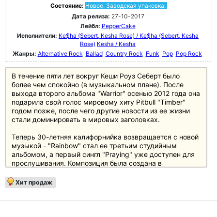
Состояние:
Новое. Заводская упаковка.
Дата релиза:
27-10-2017
Лейбл:
PepperCake
Исполнители:
Ke$ha (Sebert, Kesha Rose) / Ke$ha (Sebert, Kesha
Rose)
Kesha / Kesha
Жанры:
Alternative Rock
Ballad
Country Rock
Funk
Pop
Pop Rock
В течение пяти лет вокруг Кеши Роуз Себерт было
более чем спокойно (в музыкальном плане). После
выхода второго альбома "Warrior" осенью 2012 года она
подарила свой голос мировому хиту Pitbull "Timber"
годом позже, после чего другие новости из ее жизни
стали доминировать в мировых заголовках.
Теперь 30-летняя калифорнийка возвращается с новой
музыкой - "Rainbow" стал ее третьим студийным
альбомом, а первый сингл "Praying" уже доступен для
прослушивания. Композиция была создана в
сотрудничестве с Райаном Льюисом (Macklemore &
Ryan Lewis), Беном Абрахамом (Secretly Canadian) и
Хит продаж
Эндрю Джослином (Mark Lanegan и др.); Льюис также
выступил в качестве продюсера. Видеоклип на песню
"Praying" снял легендарный режиссер Йонас Окерлунд
(Мадонна, Metallica и др.).