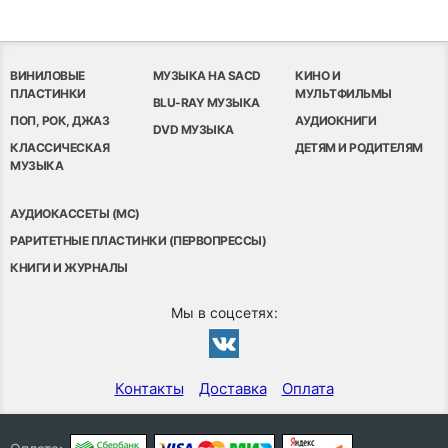
За свою карьеру, начавшуюся в 2009 году с выхода
хита номер один "TiK ToK", Кеша девять раз попадала в
десятку лучших хитов в американских чартах Billboard
ВИНИЛОВЫЕ
МУЗЫКА НА SACD
КИНО И
и на сегодняшний день продала более тринадцати
ПЛАСТИНКИ
МУЛЬТФИЛЬМЫ
BLU-RAY МУЗЫКА
миллионов альбомов по всему миру.
ПОП, РОК, ДЖАЗ
АУДИОКНИГИ
DVD МУЗЫКА
КЛАССИЧЕСКАЯ
ДЕТЯМ И РОДИТЕЛЯМ
МУЗЫКА
АУДИОКАССЕТЫ (MC)
РАРИТЕТНЫЕ ПЛАСТИНКИ (ПЕРВОПРЕССЫ)
КНИГИ И ЖУРНАЛЫ
Мы в соцсетях:
Контакты
Доставка
Оплата