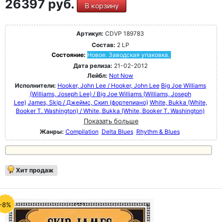
26397 руб.
В корзину
Артикул:
CDVP 189783
Состав:
2 LP
Состояние:
Новое. Заводская упаковка.
Дата релиза:
21-02-2012
Лейбл:
Not Now
Исполнители:
Hooker, John Lee / Hooker, John Lee
Big Joe Williams
(Williams, Joseph Lee) / Big Joe Williams (Williams, Joseph
Lee)
James, Skip / Джеймс, Скип (фортепиано)
White, Bukka (White,
Booker T. Washington) / White, Bukka (White, Booker T. Washington)
Показать больше
Жанры:
Compilation
Delta Blues
Rhythm & Blues
Хит продаж
-8%