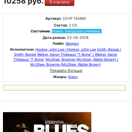
10258 руб.
В корзину
Артикул:
CDVP 154860
Состав:
2 CD
Состояние:
Новое. Заводская упаковка.
Дата релиза:
03-06-2008
Лейбл:
Wagram
Исполнители:
Hooker, John Lee / Hooker, John Lee
Smith, Bessie /
Smith, Bessie
Walker, Aaron Thibeaux "T-Bone" / Walker, Aaron
Thibeaux "T-Bone"
McGhee, Brownie (McGhee, Walter Brown) /
McGhee, Brownie (McGhee, Walter Brown)
Показать больше
Жанры:
Блюз