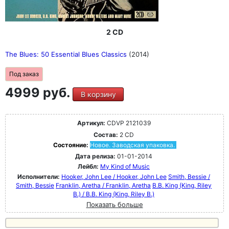
2 CD
The Blues: 50 Essential Blues Classics
(2014)
Под заказ
4999 руб.
В корзину
Артикул:
CDVP 2121039
Состав:
2 CD
Состояние:
Новое. Заводская упаковка.
Дата релиза:
01-01-2014
Лейбл:
My Kind of Music
Исполнители:
Hooker, John Lee / Hooker, John Lee
Smith, Bessie /
Smith, Bessie
Franklin, Aretha / Franklin, Aretha
B.B. King (King, Riley
B.) / B.B. King (King, Riley B.)
Показать больше