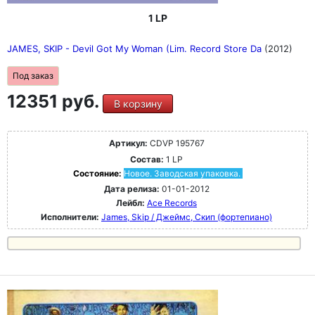
1 LP
JAMES, SKIP - Devil Got My Woman (Lim. Record Store Da
(2012)
Под заказ
12351 руб.
В корзину
Артикул:
CDVP 195767
Состав:
1 LP
Состояние:
Новое. Заводская упаковка.
Дата релиза:
01-01-2012
Лейбл:
Ace Records
Исполнители:
James, Skip / Джеймс, Скип (фортепиано)