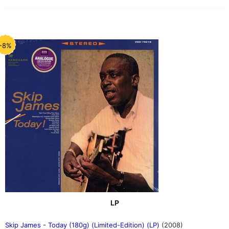
-8%
LP
Skip James - Today (180g) (Limited-Edition) (LP)
(2008)