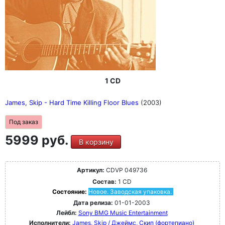
1 CD
James, Skip - Hard Time Killing Floor Blues
(2003)
Под заказ
5999 руб.
В корзину
Артикул:
CDVP 049736
Состав:
1 CD
Состояние:
Новое. Заводская упаковка.
Дата релиза:
01-01-2003
Лейбл:
Sony BMG Music Entertainment
Исполнители:
James, Skip / Джеймс, Скип (фортепиано)