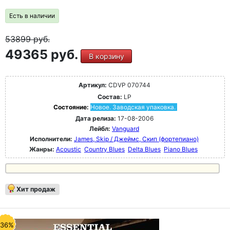
Есть в наличии
53899
руб.
49365 руб.
В корзину
Артикул:
CDVP 070744
Состав:
LP
Состояние:
Новое. Заводская упаковка.
Дата релиза:
17-08-2006
Лейбл:
Vanguard
Исполнители:
James, Skip / Джеймс, Скип (фортепиано)
Жанры:
Acoustic
Country Blues
Delta Blues
Piano Blues
Хит продаж
-36%