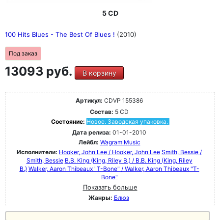
5 CD
100 Hits Blues - The Best Of Blues !
(2010)
Под заказ
13093 руб.
В корзину
Артикул:
CDVP 155386
Состав:
5 CD
Состояние:
Новое. Заводская упаковка.
Дата релиза:
01-01-2010
Лейбл:
Wagram Music
Исполнители:
Hooker, John Lee / Hooker, John Lee
Smith, Bessie /
Smith, Bessie
B.B. King (King, Riley B.) / B.B. King (King, Riley
B.)
Walker, Aaron Thibeaux "T-Bone" / Walker, Aaron Thibeaux "T-
Bone"
Показать больше
Жанры:
Блюз