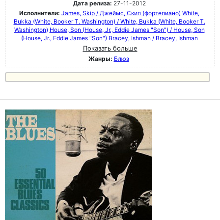
Дата релиза:
27-11-2012
Исполнители:
James, Skip / Джеймс, Скип (фортепиано)
White,
Bukka (White, Booker T. Washington) / White, Bukka (White, Booker T.
Washington)
House, Son (House, Jr., Eddie James "Son") / House, Son
(House, Jr., Eddie James "Son")
Bracey, Ishman / Bracey, Ishman
Показать больше
Жанры:
Блюз