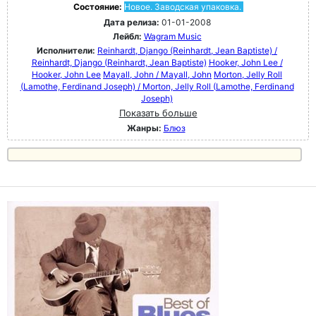
Состояние:
Новое. Заводская упаковка.
Дата релиза:
01-01-2008
Лейбл:
Wagram Music
Исполнители:
Reinhardt, Django (Reinhardt, Jean Baptiste) /
Reinhardt, Django (Reinhardt, Jean Baptiste)
Hooker, John Lee /
Hooker, John Lee
Mayall, John / Mayall, John
Morton, Jelly Roll
(Lamothe, Ferdinand Joseph) / Morton, Jelly Roll (Lamothe, Ferdinand
Joseph)
Показать больше
Жанры:
Блюз