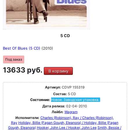
5 CD
Best Of Blues (5 CD)
(2010)
Под заказ
13633 руб.
В корзину
Артикул:
CDVP 155319
Состав:
5 CD
Состояние:
Новое. Заводская упаковка.
Дата релиза:
02-04-2010
Лейбл:
Wagram
Исполнители:
Charles (Robinson), Ray / Charles (Robinson),
Ray
Holiday, Billie (Fagan Gough, Eleanora) / Holiday, Billie (Fagan
Gough, Eleanora)
Hooker, John Lee / Hooker, John Lee
Smith, Bessie /