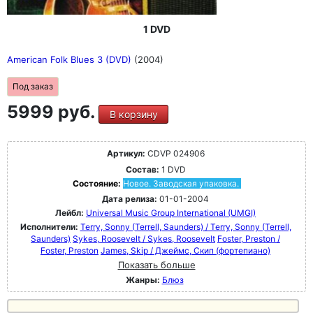
1 DVD
American Folk Blues 3 (DVD)
(2004)
Под заказ
5999 руб.
В корзину
Артикул:
CDVP 024906
Состав:
1 DVD
Состояние:
Новое. Заводская упаковка.
Дата релиза:
01-01-2004
Лейбл:
Universal Music Group International (UMGI)
Исполнители:
Terry, Sonny (Terrell, Saunders) / Terry, Sonny (Terrell,
Saunders)
Sykes, Roosevelt / Sykes, Roosevelt
Foster, Preston /
Foster, Preston
James, Skip / Джеймс, Скип (фортепиано)
Показать больше
Жанры:
Блюз