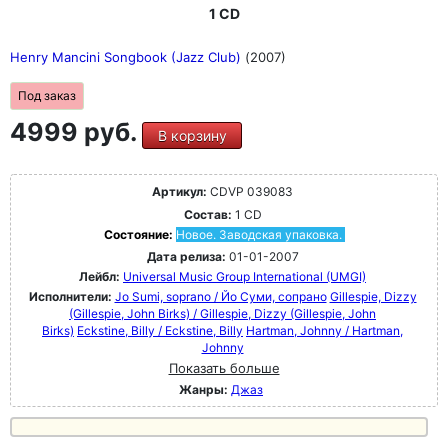
1 CD
Henry Mancini Songbook (Jazz Club)
(2007)
Под заказ
4999 руб.
В корзину
Артикул:
CDVP 039083
Состав:
1 CD
Состояние:
Новое. Заводская упаковка.
Дата релиза:
01-01-2007
Лейбл:
Universal Music Group International (UMGI)
Исполнители:
Jo Sumi, soprano / Йо Суми, сопрано
Gillespie, Dizzy
(Gillespie, John Birks) / Gillespie, Dizzy (Gillespie, John
Birks)
Eckstine, Billy / Eckstine, Billy
Hartman, Johnny / Hartman,
Johnny
Показать больше
Жанры:
Джаз