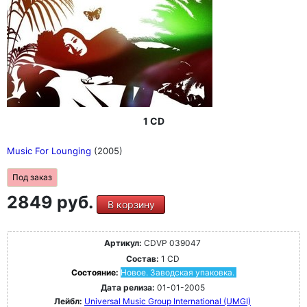
1 CD
Music For Lounging
(2005)
Под заказ
2849 руб.
В корзину
Артикул:
CDVP 039047
Состав:
1 CD
Состояние:
Новое. Заводская упаковка.
Дата релиза:
01-01-2005
Лейбл:
Universal Music Group International (UMGI)