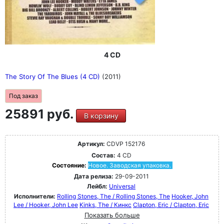
4 CD
The Story Of The Blues (4 CD)
(2011)
Под заказ
25891 руб.
В корзину
Артикул:
CDVP 152176
Состав:
4 CD
Состояние:
Новое. Заводская упаковка.
Дата релиза:
29-09-2011
Лейбл:
Universal
Исполнители:
Rolling Stones, The / Rolling Stones, The
Hooker, John
Lee / Hooker, John Lee
Kinks, The / Кинкс
Clapton, Eric / Clapton, Eric
Показать больше