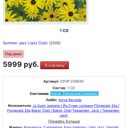
1 CD
Summer Jazz (Jazz Club)
(2006)
Под заказ
5999 руб.
В корзину
Артикул:
CDVP 039050
Состав:
1 CD
Состояние:
Новое. Заводская упаковка.
Лейбл:
Verve Records
Исполнители:
Jo Sumi, soprano / Йо Суми, сопрано
Fitzgerald, Ella /
Fitzgerald, Ella
Baker, Chet / Baker, Chet
Teagarden, Jack / Teagarden,
Jack
Показать больше
Жанры:
Bossanova
Compilation
Easy listening
Latin Jazz
Smooth