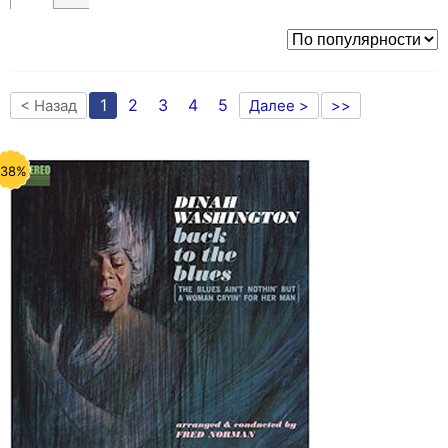
1
2
3
4
5
< Назад
Далее >
>>
-38%