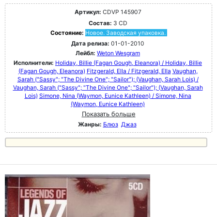
Артикул:
CDVP 145907
Состав:
3 CD
Состояние:
Новое. Заводская упаковка.
Дата релиза:
01-01-2010
Лейбл:
Weton Wesgram
Исполнители:
Holiday, Billie (Fagan Gough, Eleanora) / Holiday, Billie
(Fagan Gough, Eleanora)
Fitzgerald, Ella / Fitzgerald, Ella
Vaughan,
Sarah ("Sassy"; "The Divine One"; "Sailor"); (Vaughan, Sarah Lois) /
Vaughan, Sarah ("Sassy"; "The Divine One"; "Sailor"); (Vaughan, Sarah
Lois)
Simone, Nina (Waymon, Eunice Kathleen) / Simone, Nina
(Waymon, Eunice Kathleen)
Показать больше
Жанры:
Блюз
Джаз