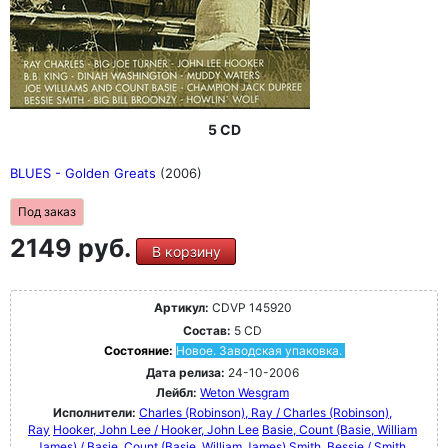
5 CD
BLUES - Golden Greats
(2006)
Под заказ
2149 руб.
В корзину
Артикул:
CDVP 145920
Состав:
5 CD
Состояние:
Новое. Заводская упаковка.
Дата релиза:
24-10-2006
Лейбл:
Weton Wesgram
Исполнители:
Charles (Robinson), Ray / Charles (Robinson),
Ray
Hooker, John Lee / Hooker, John Lee
Basie, Count (Basie, William
James) / Basie, Count (Basie, William James)
Smith, Bessie / Smith,