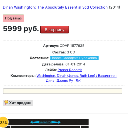
Dinah Washington: The Absolutely Essential 3cd Collection
(2014)
Под заказ
5999 руб.
В корзину
Артикул:
CDVP 1577935
Состав:
3 CD
Состояние:
Новое. Заводская упаковка.
Дата релиза:
01-01-2014
Лейбл:
Proper Records
Композиторы:
Washington, Dinah (Jones, Ruth Lee) / Вашингтон
Дина (Джонс Рут Ли)
Хит продаж
-33%