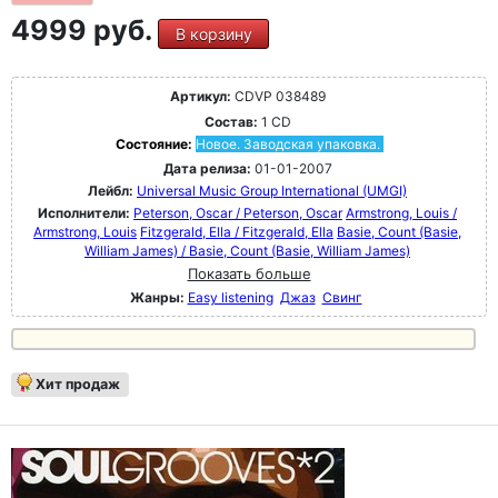
4999 руб.
В корзину
Артикул:
CDVP 038489
Состав:
1 CD
Состояние:
Новое. Заводская упаковка.
Дата релиза:
01-01-2007
Лейбл:
Universal Music Group International (UMGI)
Исполнители:
Peterson, Oscar / Peterson, Oscar
Armstrong, Louis /
Armstrong, Louis
Fitzgerald, Ella / Fitzgerald, Ella
Basie, Count (Basie,
William James) / Basie, Count (Basie, William James)
Показать больше
Жанры:
Easy listening
Джаз
Свинг
Хит продаж