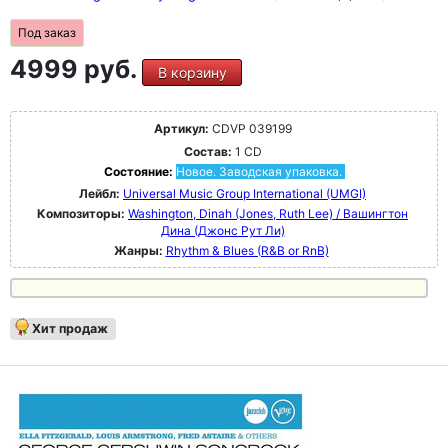
Под заказ
4999 руб.
В корзину
Артикул:
CDVP 039199
Состав:
1 CD
Состояние:
Новое. Заводская упаковка.
Лейбл:
Universal Music Group International (UMGI)
Композиторы:
Washington, Dinah (Jones, Ruth Lee) / Вашингтон
Дина (Джонс Рут Ли)
Жанры:
Rhythm & Blues (R&B or RnB)
Хит продаж