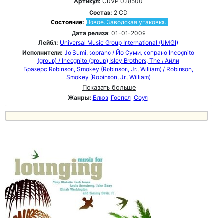
Артикул:
CDVP 038500
Состав:
2 CD
Состояние:
Новое. Заводская упаковка.
Дата релиза:
01-01-2009
Лейбл:
Universal Music Group International (UMGI)
Исполнители:
Jo Sumi, soprano / Йо Суми, сопрано
Incognito
(group) / Incognito (group)
Isley Brothers, The / Айли
Бразерс
Robinson, Smokey (Robinson, Jr., William) / Robinson,
Smokey (Robinson, Jr., William)
Показать больше
Жанры:
Блюз
Госпел
Соул