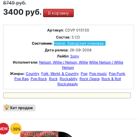
8749
руб.
3400 руб.
В корзину
Артикул:
CDVP 015130
Состав:
5 CD
Состояние:
Новое. Заводская упаковка.
Дата релиза:
26-09-2008
Лейбл:
Sony
Исполнители:
Nelson, Willie / Nelson, Willie
Willie Nelson / Willie
Nelson
Жанры:
Country
Folk, World, & Country
Pop
Pop music
Pop Punk
Pop Rap
Pop Rock
Rock
Rockabilly
Rock Opera
Rock & Roll
Rocksteady
Хит продаж
-39%