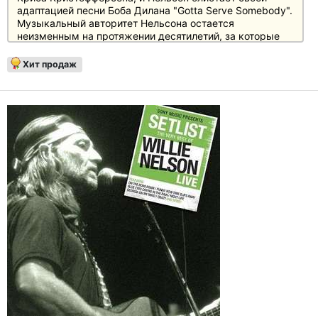
адаптацией песни Боба Дилана "Gotta Serve Somebody".
Музыкальный авторитет Нельсона остается
неизменным на протяжении десятилетий, за которые
сменились все - от Рэя Чарльза до Уэйлона
Дженнингса и Джонни Кэша. Озорство этого человека
Хит продаж
по-прежнему заметно, а его постоянное присутствие в
музыкальном бизнесе просто поражает.