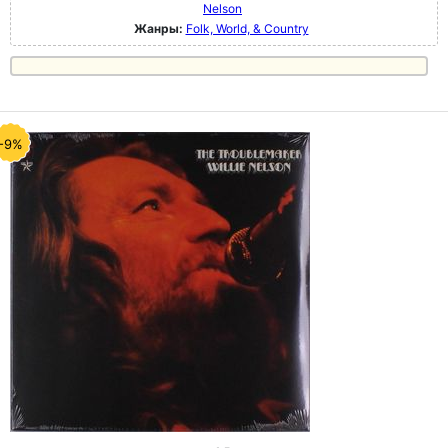
Nelson
Жанры:
Folk, World, & Country
-9%