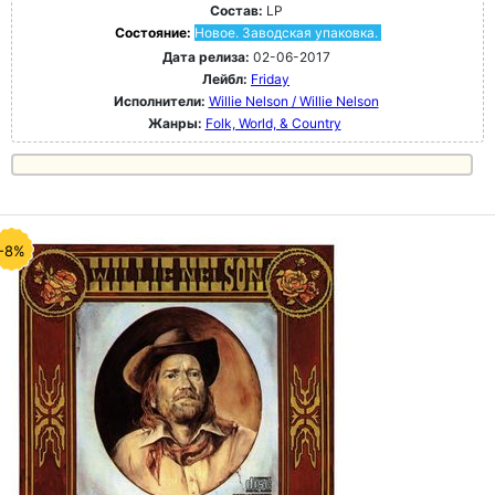
Состав:
LP
Состояние:
Новое. Заводская упаковка.
Дата релиза:
02-06-2017
Лейбл:
Friday
Исполнители:
Willie Nelson / Willie Nelson
Жанры:
Folk, World, & Country
-8%