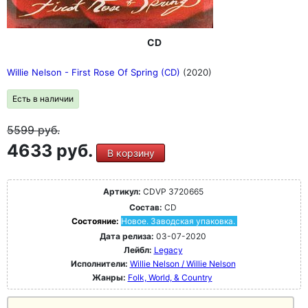
CD
Willie Nelson - First Rose Of Spring (CD)
(2020)
Есть в наличии
5599
руб.
4633 руб.
В корзину
Артикул:
CDVP 3720665
Состав:
CD
Состояние:
Новое. Заводская упаковка.
Дата релиза:
03-07-2020
Лейбл:
Legacy
Исполнители:
Willie Nelson / Willie Nelson
Жанры:
Folk, World, & Country