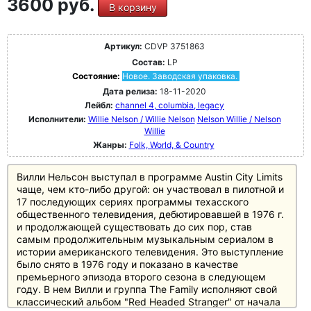
3600 руб.
В корзину
Артикул:
CDVP 3751863
Состав:
LP
Состояние:
Новое. Заводская упаковка.
Дата релиза:
18-11-2020
Лейбл:
channel 4, columbia, legacy
Исполнители:
Willie Nelson / Willie Nelson
Nelson Willie / Nelson
Willie
Жанры:
Folk, World, & Country
Вилли Нельсон выступал в программе Austin City Limits
чаще, чем кто-либо другой: он участвовал в пилотной и
17 последующих сериях программы техасского
общественного телевидения, дебютировавшей в 1976 г.
и продолжающей существовать до сих пор, став
самым продолжительным музыкальным сериалом в
истории американского телевидения. Это выступление
было снято в 1976 году и показано в качестве
премьерного эпизода второго сезона в следующем
году. В нем Вилли и группа The Family исполняют свой
классический альбом "Red Headed Stranger" от начала