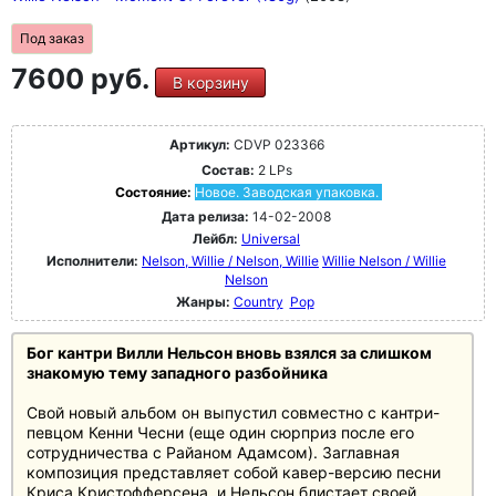
Под заказ
7600 руб.
В корзину
Артикул:
CDVP 023366
Состав:
2 LPs
Состояние:
Новое. Заводская упаковка.
Дата релиза:
14-02-2008
Лейбл:
Universal
Исполнители:
Nelson, Willie / Nelson, Willie
Willie Nelson / Willie
Nelson
Жанры:
Country
Pop
Бог кантри Вилли Нельсон вновь взялся за слишком
знакомую тему западного разбойника
Свой новый альбом он выпустил совместно с кантри-
певцом Кенни Чесни (еще один сюрприз после его
сотрудничества с Райаном Адамсом). Заглавная
композиция представляет собой кавер-версию песни
Криса Кристофферсена, и Нельсон блистает своей