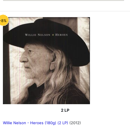
-8%
2 LP
Willie Nelson - Heroes (180g) (2 LP)
(2012)