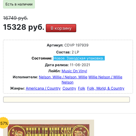
Есть в наличии
16749
руб.
15328 руб.
В корзину
Артикул:
CDVP 197939
Состав:
2 LP
Состояние:
Новое. Заводская упаковка.
Дата релиза:
11-06-2021
Лейбл:
Music On Vinyl
Исполнители:
Nelson, Willie / Nelson, Willie
Willie Nelson / Willie
Nelson
Жанры:
Americana / Country
Country
Folk
Folk, World, & Country
-57%