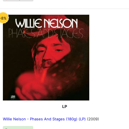
-8%
LP
Willie Nelson - Phases And Stages (180g) (LP)
(2009)