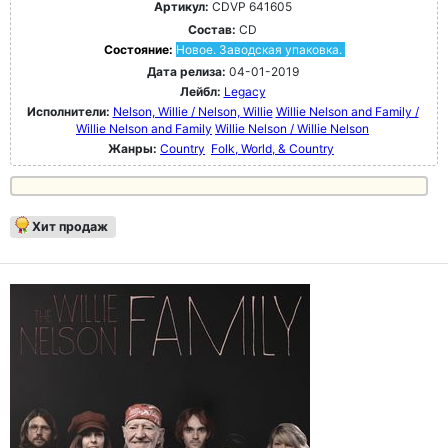
Артикул:
CDVP 641605
Состав:
CD
Состояние:
Новое. Заводская упаковка.
Дата релиза:
04-01-2019
Лейбл:
Legacy
Исполнители:
Nelson, Willie / Nelson, Willie
Willie Nelson and Family /
Willie Nelson and Family
Willie Nelson / Willie Nelson
Жанры:
Country
Folk, World, & Country
Хит продаж