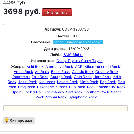
4499
руб.
3698 руб.
В корзину
Артикул:
CDVP 3980738
Состав:
CD
Состояние:
Новое. Заводская упаковка.
Дата релиза:
15-09-2023
Лейбл:
BMG Rights
Исполнители:
Corey Taylor / Corey Taylor
Жанры:
Acid Rock
Alternative Rock
AOR (Album-oriented Rock)
Arena Rock
Art Rock
Blues Rock
Classic Rock
Country Rock
Deathrock
Folk Rock
Garage Rock
Goth Rock
Hard Rock
Indie
Rock
Jazz-Rock
Krautrock
Lovers Rock
Math Rock
Pop Rock
Post
Rock
Prog Rock
Psychedelic Rock
Pub Rock
Rock
Rockabilly
Rock
Opera
Rock & Roll
Rocksteady
Soft Rock
Southern Rock
Space
Rock
Stoner Rock
Symphonic Rock
Хит продаж