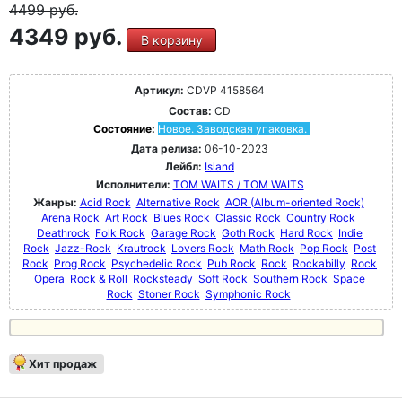
4499
руб.
4349 руб.
В корзину
Артикул:
CDVP 4158564
Состав:
CD
Состояние:
Новое. Заводская упаковка.
Дата релиза:
06-10-2023
Лейбл:
Island
Исполнители:
TOM WAITS / TOM WAITS
Жанры:
Acid Rock
Alternative Rock
AOR (Album-oriented Rock)
Arena Rock
Art Rock
Blues Rock
Classic Rock
Country Rock
Deathrock
Folk Rock
Garage Rock
Goth Rock
Hard Rock
Indie
Rock
Jazz-Rock
Krautrock
Lovers Rock
Math Rock
Pop Rock
Post
Rock
Prog Rock
Psychedelic Rock
Pub Rock
Rock
Rockabilly
Rock
Opera
Rock & Roll
Rocksteady
Soft Rock
Southern Rock
Space
Rock
Stoner Rock
Symphonic Rock
Хит продаж