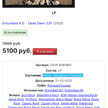
LP
Entombed A.D. - Dead Dawn (LP)
(2025)
Есть в наличии
7699
руб.
5100 руб.
В корзину
Артикул:
CDVP 4087805
Состав:
LP
Состояние:
Новое. Заводская упаковка.
Дата релиза:
21-02-2025
Лейбл:
Reissued Sounds
Исполнители:
Entombed AD / Entombed AD
Жанры:
Acid Rock
Alternative Rock
AOR (Album-oriented Rock)
Arena Rock
Art Rock
Atmospheric Black Metal
Black Metal
Blues
Rock
Classic Rock
Country Rock
Death Metal
Deathrock
Depressive Black Metal
Deutscher Pop und Rock
Doom Metal
Folk