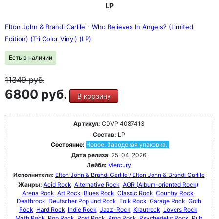
LP
Elton John & Brandi Carlile - Who Believes In Angels? (Limited
Edition) (Tri Color Vinyl) (LP)
Есть в наличии
11349
руб.
6800 руб.
В корзину
Артикул:
CDVP 4087413
Состав:
LP
Состояние:
Новое. Заводская упаковка.
Дата релиза:
25-04-2026
Лейбл:
Mercury
Исполнители:
Elton John & Brandi Carlile / Elton John & Brandi Carlile
Жанры:
Acid Rock
Alternative Rock
AOR (Album-oriented Rock)
Arena Rock
Art Rock
Blues Rock
Classic Rock
Country Rock
Deathrock
Deutscher Pop und Rock
Folk Rock
Garage Rock
Goth
Rock
Hard Rock
Indie Rock
Jazz-Rock
Krautrock
Lovers Rock
Math Rock
Pop Rock
Post Rock
Prog Rock
Psychedelic Rock
Pub