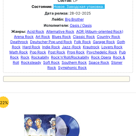
Состав:
LP
Состояние:
Новое. Заводская упаковка.
Дата релиза:
28-02-2025
Лейбл:
Big Brother
Исполнители:
Oasis / Oasis
Жанры:
Acid Rock
Alternative Rock
AOR (Album-oriented Rock)
Arena Rock
Art Rock
Blues Rock
Classic Rock
Country Rock
Deathrock
Deutscher Pop und Rock
Folk Rock
Garage Rock
Goth
Rock
Hard Rock
Indie Rock
Jazz-Rock
Krautrock
Lovers Rock
Math Rock
Pop Rock
Post Rock
Prog Rock
Psychedelic Rock
Pub
Rock
Rock
Rockabilly
Rock'n'Roll/Rockabilly
Rock Opera
Rock &
Roll
Rocksteady
Soft Rock
Southern Rock
Space Rock
Stoner
Rock
Symphonic Rock
-22%