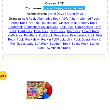
Состав:
1 CD
Состояние:
Новое. Заводская упаковка.
Исполнители:
Grand Drive / Grand Drive
Жанры:
Acid Rock
Alternative Rock
AOR (Album-oriented Rock)
Arena Rock
Art Rock
Blues Rock
Classic Rock
Country Rock
Deathrock
Deutscher Pop und Rock
Folk Rock
Garage Rock
Goth
Rock
Hard Rock
Indie Rock
Jazz-Rock
Krautrock
Lovers Rock
Math Rock
Pop Rock
Post Rock
Prog Rock
Psychedelic Rock
Pub
Rock
Rock
Rockabilly
Rock'n'Roll/Rockabilly
Rock Opera
Rock &
Roll
Rocksteady
Soft Rock
Southern Rock
Space Rock
Stoner
Rock
Symphonic Rock
-40%