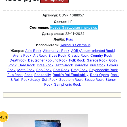
Артикул:
CDVP 4088957
Состав:
LP
Состояние:
Новое. Заводская упаковка.
Дата релиза:
22-11-2024
Лейбл:
Pias
Исполнители:
Warhaus / Warhaus
Жанры:
Acid Rock
Alternative Rock
AOR (Album-oriented Rock)
Arena Rock
Art Rock
Blues Rock
Classic Rock
Country Rock
Deathrock
Deutscher Pop und Rock
Folk Rock
Garage Rock
Goth
Rock
Hard Rock
Indie Rock
Jazz-Rock
Karaoke
Krautrock
Lovers
Rock
Math Rock
Pop Rock
Post Rock
Prog Rock
Psychedelic Rock
Pub Rock
Rock
Rockabilly
Rock'n'Roll/Rockabilly
Rock Opera
Rock
& Roll
Rocksteady
Soft Rock
Southern Rock
Space Rock
Stoner
Rock
Symphonic Rock
-45%