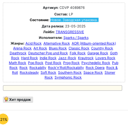
Артикул:
CDVP 4089876
Состав:
LP
Состояние:
Новое. Заводская упаковка.
Дата релиза:
23-05-2025
Лейбл:
TRANSGRESSIVE
Исполнители:
Sparks / Sparks
Жанры:
Acid Rock
Alternative Rock
AOR (Album-oriented Rock)
Arena Rock
Art Rock
Blues Rock
Classic Rock
Country Rock
Deathrock
Deutscher Pop und Rock
Folk Rock
Garage Rock
Goth
Rock
Hard Rock
Indie Rock
Jazz-Rock
Krautrock
Lovers Rock
Math Rock
Pop Rock
Post Rock
Prog Rock
Psychedelic Rock
Pub
Rock
Rock
Rockabilly
Rock'n'Roll/Rockabilly
Rock Opera
Rock &
Roll
Rocksteady
Soft Rock
Southern Rock
Space Rock
Stoner
Rock
Symphonic Rock
Хит продаж
-21%