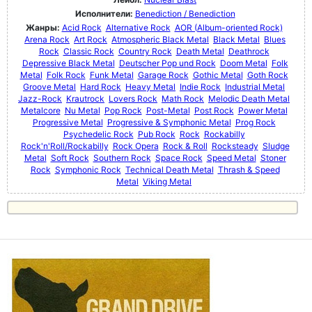
Исполнители:
Benediction / Benediction
Жанры:
Acid Rock
Alternative Rock
AOR (Album-oriented Rock)
Arena Rock
Art Rock
Atmospheric Black Metal
Black Metal
Blues
Rock
Classic Rock
Country Rock
Death Metal
Deathrock
Depressive Black Metal
Deutscher Pop und Rock
Doom Metal
Folk
Metal
Folk Rock
Funk Metal
Garage Rock
Gothic Metal
Goth Rock
Groove Metal
Hard Rock
Heavy Metal
Indie Rock
Industrial Metal
Jazz-Rock
Krautrock
Lovers Rock
Math Rock
Melodic Death Metal
Metalcore
Nu Metal
Pop Rock
Post-Metal
Post Rock
Power Metal
Progressive Metal
Progressive & Symphonic Metal
Prog Rock
Psychedelic Rock
Pub Rock
Rock
Rockabilly
Rock'n'Roll/Rockabilly
Rock Opera
Rock & Roll
Rocksteady
Sludge
Metal
Soft Rock
Southern Rock
Space Rock
Speed Metal
Stoner
Rock
Symphonic Rock
Technical Death Metal
Thrash & Speed
Metal
Viking Metal