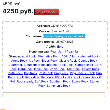
4599
руб.
4250 руб.
В корзину
Артикул:
CDVP 4090773
Состав:
Blu-ray Audio
Состояние:
Новое. Заводская упаковка.
Дата релиза:
25-07-2025
Лейбл:
Epic
Исполнители:
Pearl Jam / Pearl Jam
Жанры:
Acid Rock
Alternative Rock
AOR (Album-oriented Rock)
Arena Rock
Art Rock
Blues Rock
Classic Rock
Country Rock
Deathrock
Deutscher Pop und Rock
Folk Rock
Garage Rock
Goth
Rock
Hard Rock
Indie Rock
Jazz-Rock
Krautrock
Lovers Rock
Math Rock
Pop Rock
Post Rock
Prog Rock
Psychedelic Rock
Pub
Rock
Rock
Rockabilly
Rock'n'Roll/Rockabilly
Rock Opera
Rock &
Roll
Rocksteady
Soft Rock
Southern Rock
Space Rock
Stoner
Rock
Symphonic Rock