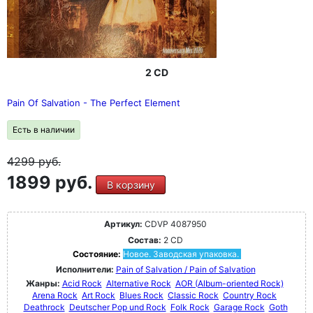
2 CD
Pain Of Salvation - The Perfect Element
Есть в наличии
4299
руб.
1899 руб.
В корзину
Артикул:
CDVP 4087950
Состав:
2 CD
Состояние:
Новое. Заводская упаковка.
Исполнители:
Pain of Salvation / Pain of Salvation
Жанры:
Acid Rock
Alternative Rock
AOR (Album-oriented Rock)
Arena Rock
Art Rock
Blues Rock
Classic Rock
Country Rock
Deathrock
Deutscher Pop und Rock
Folk Rock
Garage Rock
Goth