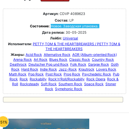
Артикул:
CDVP 4089623
Состав:
LP
Состояние:
Новое. Заводская упаковка.
Дата релиза:
30-05-2025
Лейбл:
Universal
Исполнители:
PETTY,TOM & THE HEARTBREAKERS / PETTY,TOM &
THE HEARTBREAKERS
Жанры:
Acid Rock
Alternative Rock
AOR (Album-oriented Rock)
Arena Rock
Art Rock
Blues Rock
Classic Rock
Country Rock
Deathrock
Deutscher Pop und Rock
Folk Rock
Garage Rock
Goth
Rock
Hard Rock
Indie Rock
Jazz-Rock
Krautrock
Lovers Rock
Math Rock
Pop Rock
Post Rock
Prog Rock
Psychedelic Rock
Pub
Rock
Rock
Rockabilly
Rock'n'Roll/Rockabilly
Rock Opera
Rock &
Roll
Rocksteady
Soft Rock
Southern Rock
Space Rock
Stoner
Rock
Symphonic Rock
-51%