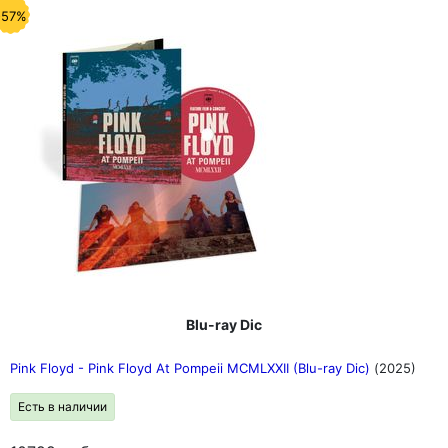
-57%
Blu-ray Dic
Pink Floyd - Pink Floyd At Pompeii MCMLXXII (Blu-ray Dic)
(2025)
Есть в наличии