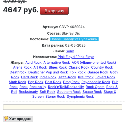
10799
руб.
4647 руб.
В корзину
Артикул:
CDVP 4089944
Состав:
Blu-ray Dic
Состояние:
Новое. Заводская упаковка.
Дата релиза:
02-05-2025
Лейбл:
Sony
Исполнители:
Pink Floyd / Pink Floyd
Жанры:
Acid Rock
Alternative Rock
AOR (Album-oriented Rock)
Arena Rock
Art Rock
Blues Rock
Classic Rock
Country Rock
Deathrock
Deutscher Pop und Rock
Folk Rock
Garage Rock
Goth
Rock
Hard Rock
Indie Rock
Jazz-Rock
Krautrock
Lovers Rock
Math Rock
Pop Rock
Post Rock
Prog Rock
Psychedelic Rock
Pub
Rock
Rock
Rockabilly
Rock'n'Roll/Rockabilly
Rock Opera
Rock &
Roll
Rocksteady
Soft Rock
Southern Rock
Space Rock
Stage &
Screen
Stoner Rock
Symphonic Rock
Хит продаж