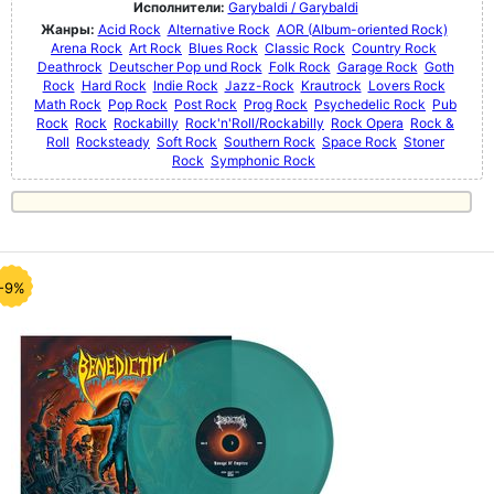
Исполнители:
Garybaldi / Garybaldi
Жанры:
Acid Rock
Alternative Rock
AOR (Album-oriented Rock)
Arena Rock
Art Rock
Blues Rock
Classic Rock
Country Rock
Deathrock
Deutscher Pop und Rock
Folk Rock
Garage Rock
Goth
Rock
Hard Rock
Indie Rock
Jazz-Rock
Krautrock
Lovers Rock
Math Rock
Pop Rock
Post Rock
Prog Rock
Psychedelic Rock
Pub
Rock
Rock
Rockabilly
Rock'n'Roll/Rockabilly
Rock Opera
Rock &
Roll
Rocksteady
Soft Rock
Southern Rock
Space Rock
Stoner
Rock
Symphonic Rock
-9%