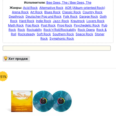
Исполнители:
Bee Gees, The / Bee Gees, The
Жанры:
Acid Rock
Alternative Rock
AOR (Album-oriented Rock)
Arena Rock
Art Rock
Blues Rock
Classic Rock
Country Rock
Deathrock
Deutscher Pop und Rock
Folk Rock
Garage Rock
Goth
Rock
Hard Rock
Indie Rock
Jazz-Rock
Krautrock
Lovers Rock
Math Rock
Pop Rock
Post Rock
Prog Rock
Psychedelic Rock
Pub
Rock
Rock
Rockabilly
Rock'n'Roll/Rockabilly
Rock Opera
Rock &
Roll
Rocksteady
Soft Rock
Southern Rock
Space Rock
Stoner
Rock
Symphonic Rock
Хит продаж
-51%