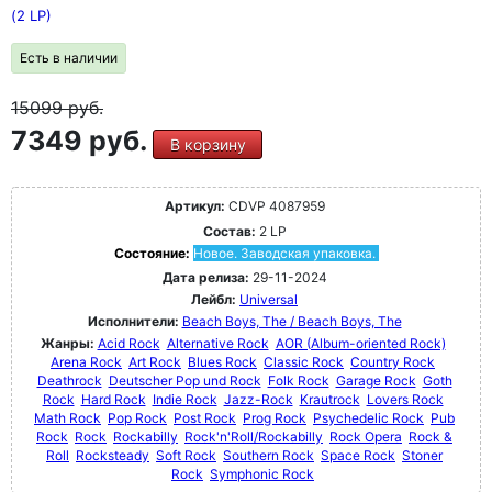
(2 LP)
Есть в наличии
15099
руб.
7349 руб.
В корзину
Артикул:
CDVP 4087959
Состав:
2 LP
Состояние:
Новое. Заводская упаковка.
Дата релиза:
29-11-2024
Лейбл:
Universal
Исполнители:
Beach Boys, The / Beach Boys, The
Жанры:
Acid Rock
Alternative Rock
AOR (Album-oriented Rock)
Arena Rock
Art Rock
Blues Rock
Classic Rock
Country Rock
Deathrock
Deutscher Pop und Rock
Folk Rock
Garage Rock
Goth
Rock
Hard Rock
Indie Rock
Jazz-Rock
Krautrock
Lovers Rock
Math Rock
Pop Rock
Post Rock
Prog Rock
Psychedelic Rock
Pub
Rock
Rock
Rockabilly
Rock'n'Roll/Rockabilly
Rock Opera
Rock &
Roll
Rocksteady
Soft Rock
Southern Rock
Space Rock
Stoner
Rock
Symphonic Rock