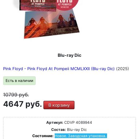
Blu-ray Dic
Pink Floyd - Pink Floyd At Pompeii MCMLXXII (Blu-ray Dic)
(2025)
Есть в наличии
10799
руб.
4647 руб.
В корзину
Артикул:
CDVP 4089944
Состав:
Blu-ray Dic
Состояние:
Новое. Заводская упаковка.