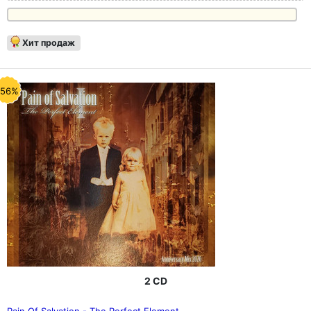
Хит продаж
-56%
2 CD