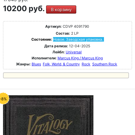
10200 руб.
В корзину
Артикул:
CDVP 4091790
Состав:
2 LP
Состояние:
Новое. Заводская упаковка.
Дата релиза:
12-04-2025
Лейбл:
Universal
Исполнители:
Marcus King / Marcus King
Жанры:
Blues
Folk, World, & Country
Rock
Southern Rock
-8%