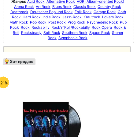
Жанры:
Acid Rock
Alternative Rock
AOR (Album-oriented Rock)
Arena Rock
Art Rock
Blues Rock
Classic Rock
Country Rock
Deathrock
Deutscher Pop und Rock
Folk Rock
Garage Rock
Goth
Rock
Hard Rock
Indie Rock
Jazz-Rock
Krautrock
Lovers Rock
Math Rock
Pop Rock
Post Rock
Prog Rock
Psychedelic Rock
Pub
Rock
Rock
Rockabilly
Rock'n'Roll/Rockabilly
Rock Opera
Rock &
Roll
Rocksteady
Soft Rock
Southern Rock
Space Rock
Stoner
Rock
Symphonic Rock
Хит продаж
-21%