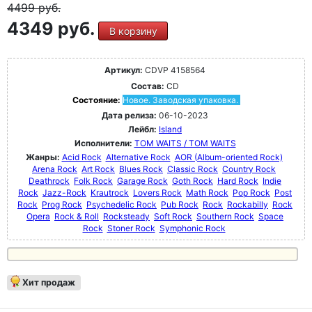
4499
руб.
4349 руб.
В корзину
Артикул:
CDVP 4158564
Состав:
CD
Состояние:
Новое. Заводская упаковка.
Дата релиза:
06-10-2023
Лейбл:
Island
Исполнители:
TOM WAITS / TOM WAITS
Жанры:
Acid Rock
Alternative Rock
AOR (Album-oriented Rock)
Arena Rock
Art Rock
Blues Rock
Classic Rock
Country Rock
Deathrock
Folk Rock
Garage Rock
Goth Rock
Hard Rock
Indie
Rock
Jazz-Rock
Krautrock
Lovers Rock
Math Rock
Pop Rock
Post
Rock
Prog Rock
Psychedelic Rock
Pub Rock
Rock
Rockabilly
Rock
Opera
Rock & Roll
Rocksteady
Soft Rock
Southern Rock
Space
Rock
Stoner Rock
Symphonic Rock
Хит продаж