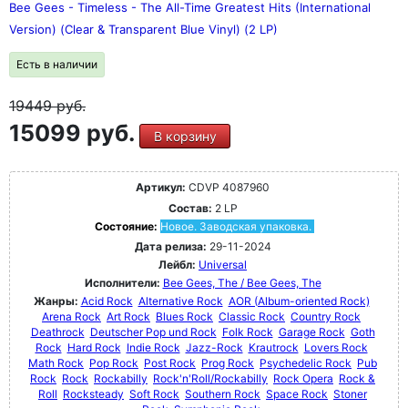
Bee Gees - Timeless - The All-Time Greatest Hits (International
Version) (Clear & Transparent Blue Vinyl) (2 LP)
Есть в наличии
19449
руб.
15099 руб.
В корзину
Артикул:
CDVP 4087960
Состав:
2 LP
Состояние:
Новое. Заводская упаковка.
Дата релиза:
29-11-2024
Лейбл:
Universal
Исполнители:
Bee Gees, The / Bee Gees, The
Жанры:
Acid Rock
Alternative Rock
AOR (Album-oriented Rock)
Arena Rock
Art Rock
Blues Rock
Classic Rock
Country Rock
Deathrock
Deutscher Pop und Rock
Folk Rock
Garage Rock
Goth
Rock
Hard Rock
Indie Rock
Jazz-Rock
Krautrock
Lovers Rock
Math Rock
Pop Rock
Post Rock
Prog Rock
Psychedelic Rock
Pub
Rock
Rock
Rockabilly
Rock'n'Roll/Rockabilly
Rock Opera
Rock &
Roll
Rocksteady
Soft Rock
Southern Rock
Space Rock
Stoner