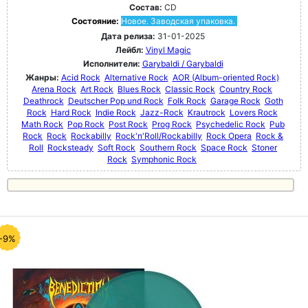
Состав:
CD
Состояние:
Новое. Заводская упаковка.
Дата релиза:
31-01-2025
Лейбл:
Vinyl Magic
Исполнители:
Garybaldi / Garybaldi
Жанры:
Acid Rock
Alternative Rock
AOR (Album-oriented Rock)
Arena Rock
Art Rock
Blues Rock
Classic Rock
Country Rock
Deathrock
Deutscher Pop und Rock
Folk Rock
Garage Rock
Goth
Rock
Hard Rock
Indie Rock
Jazz-Rock
Krautrock
Lovers Rock
Math Rock
Pop Rock
Post Rock
Prog Rock
Psychedelic Rock
Pub
Rock
Rock
Rockabilly
Rock'n'Roll/Rockabilly
Rock Opera
Rock &
Roll
Rocksteady
Soft Rock
Southern Rock
Space Rock
Stoner
Rock
Symphonic Rock
-9%