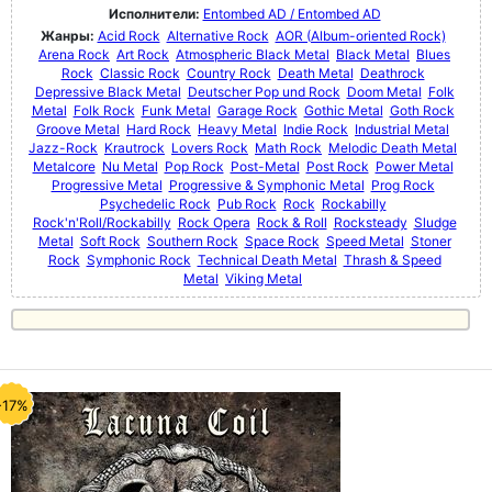
Исполнители:
Entombed AD / Entombed AD
Жанры:
Acid Rock
Alternative Rock
AOR (Album-oriented Rock)
Arena Rock
Art Rock
Atmospheric Black Metal
Black Metal
Blues
Rock
Classic Rock
Country Rock
Death Metal
Deathrock
Depressive Black Metal
Deutscher Pop und Rock
Doom Metal
Folk
Metal
Folk Rock
Funk Metal
Garage Rock
Gothic Metal
Goth Rock
Groove Metal
Hard Rock
Heavy Metal
Indie Rock
Industrial Metal
Jazz-Rock
Krautrock
Lovers Rock
Math Rock
Melodic Death Metal
Metalcore
Nu Metal
Pop Rock
Post-Metal
Post Rock
Power Metal
Progressive Metal
Progressive & Symphonic Metal
Prog Rock
Psychedelic Rock
Pub Rock
Rock
Rockabilly
Rock'n'Roll/Rockabilly
Rock Opera
Rock & Roll
Rocksteady
Sludge
Metal
Soft Rock
Southern Rock
Space Rock
Speed Metal
Stoner
Rock
Symphonic Rock
Technical Death Metal
Thrash & Speed
Metal
Viking Metal
-17%