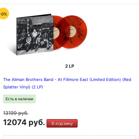
-9%
2 LP
The Allman Brothers Band - At Fillmore East (Limited Edition) (Red
Splatter Vinyl) (2 LP)
Есть в наличии
13199
руб.
12074 руб.
В корзину