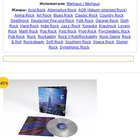
Исполнители:
Warhaus / Warhaus
Жанры:
Acid Rock
Alternative Rock
AOR (Album-oriented Rock)
Arena Rock
Art Rock
Blues Rock
Classic Rock
Country Rock
Deathrock
Deutscher Pop und Rock
Folk Rock
Garage Rock
Goth
Rock
Hard Rock
Indie Rock
Jazz-Rock
Karaoke
Krautrock
Lovers
Rock
Math Rock
Pop Rock
Post Rock
Prog Rock
Psychedelic Rock
Pub Rock
Rock
Rockabilly
Rock'n'Roll/Rockabilly
Rock Opera
Rock
& Roll
Rocksteady
Soft Rock
Southern Rock
Space Rock
Stoner
Rock
Symphonic Rock
-45%