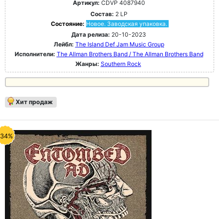
Артикул:
CDVP 4087940
Состав:
2 LP
Состояние:
Новое. Заводская упаковка.
Дата релиза:
20-10-2023
Лейбл:
The Island Def Jam Music Group
Исполнители:
The Allman Brothers Band / The Allman Brothers Band
Жанры:
Southern Rock
Хит продаж
-34%