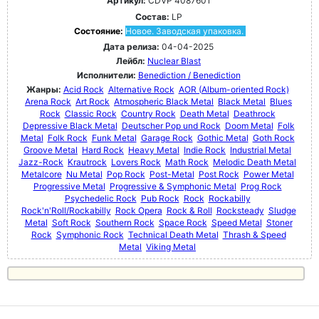
Артикул:
CDVP 4087601
Состав:
LP
Состояние:
Новое. Заводская упаковка.
Дата релиза:
04-04-2025
Лейбл:
Nuclear Blast
Исполнители:
Benediction / Benediction
Жанры:
Acid Rock
Alternative Rock
AOR (Album-oriented Rock)
Arena Rock
Art Rock
Atmospheric Black Metal
Black Metal
Blues
Rock
Classic Rock
Country Rock
Death Metal
Deathrock
Depressive Black Metal
Deutscher Pop und Rock
Doom Metal
Folk
Metal
Folk Rock
Funk Metal
Garage Rock
Gothic Metal
Goth Rock
Groove Metal
Hard Rock
Heavy Metal
Indie Rock
Industrial Metal
Jazz-Rock
Krautrock
Lovers Rock
Math Rock
Melodic Death Metal
Metalcore
Nu Metal
Pop Rock
Post-Metal
Post Rock
Power Metal
Progressive Metal
Progressive & Symphonic Metal
Prog Rock
Psychedelic Rock
Pub Rock
Rock
Rockabilly
Rock'n'Roll/Rockabilly
Rock Opera
Rock & Roll
Rocksteady
Sludge
Metal
Soft Rock
Southern Rock
Space Rock
Speed Metal
Stoner
Rock
Symphonic Rock
Technical Death Metal
Thrash & Speed
Metal
Viking Metal