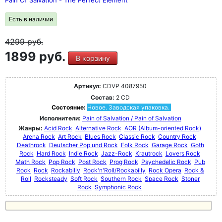
Pain Of Salvation - The Perfect Element
Есть в наличии
4299
руб.
1899 руб.
В корзину
Артикул:
CDVP 4087950
Состав:
2 CD
Состояние:
Новое. Заводская упаковка.
Исполнители:
Pain of Salvation / Pain of Salvation
Жанры:
Acid Rock
Alternative Rock
AOR (Album-oriented Rock)
Arena Rock
Art Rock
Blues Rock
Classic Rock
Country Rock
Deathrock
Deutscher Pop und Rock
Folk Rock
Garage Rock
Goth
Rock
Hard Rock
Indie Rock
Jazz-Rock
Krautrock
Lovers Rock
Math Rock
Pop Rock
Post Rock
Prog Rock
Psychedelic Rock
Pub
Rock
Rock
Rockabilly
Rock'n'Roll/Rockabilly
Rock Opera
Rock &
Roll
Rocksteady
Soft Rock
Southern Rock
Space Rock
Stoner
Rock
Symphonic Rock