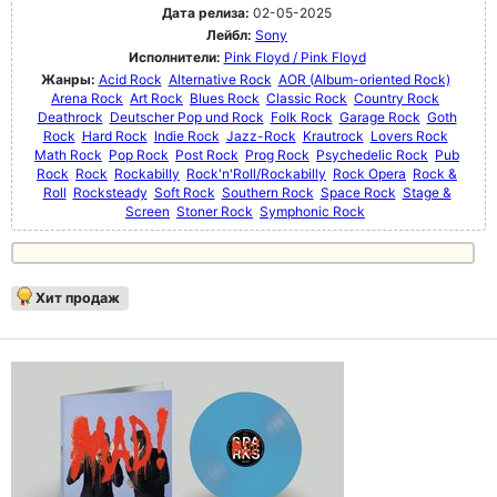
Дата релиза:
02-05-2025
Лейбл:
Sony
Исполнители:
Pink Floyd / Pink Floyd
Жанры:
Acid Rock
Alternative Rock
AOR (Album-oriented Rock)
Arena Rock
Art Rock
Blues Rock
Classic Rock
Country Rock
Deathrock
Deutscher Pop und Rock
Folk Rock
Garage Rock
Goth
Rock
Hard Rock
Indie Rock
Jazz-Rock
Krautrock
Lovers Rock
Math Rock
Pop Rock
Post Rock
Prog Rock
Psychedelic Rock
Pub
Rock
Rock
Rockabilly
Rock'n'Roll/Rockabilly
Rock Opera
Rock &
Roll
Rocksteady
Soft Rock
Southern Rock
Space Rock
Stage &
Screen
Stoner Rock
Symphonic Rock
Хит продаж