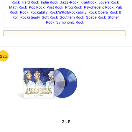
Rock
Hard Rock
Indie Rock
Jazz-Rock
Krautrock
Lovers Rock
Math Rock
Pop Rock
Post Rock
Prog Rock
Psychedelic Rock
Pub
Rock
Rock
Rockabilly
Rock'n'Roll/Rockabilly
Rock Opera
Rock &
Roll
Rocksteady
Soft Rock
Southern Rock
Space Rock
Stoner
Rock
Symphonic Rock
-22%
2 LP