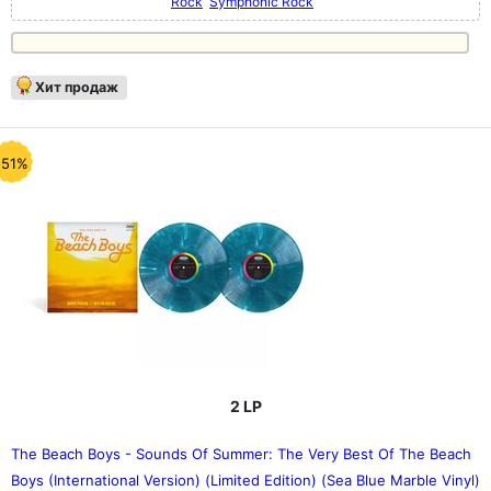
Rock
Symphonic Rock
Хит продаж
-51%
2 LP
The Beach Boys - Sounds Of Summer: The Very Best Of The Beach
Boys (International Version) (Limited Edition) (Sea Blue Marble Vinyl)