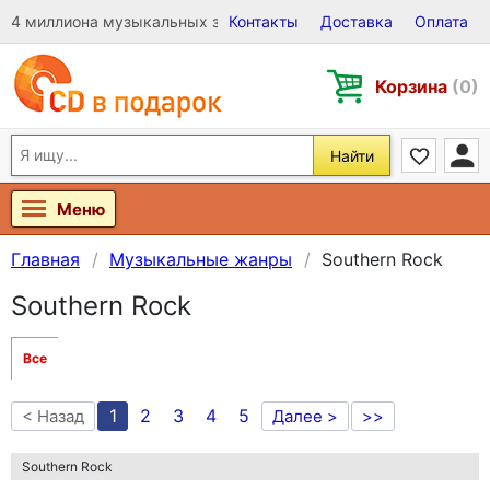
4 миллиона музыкальных записей на Виниле, CD и DVD
Контакты
Доставка
Оплата
Корзина
(0)
Найти
Меню
Главная
Музыкальные жанры
Southern Rock
Southern Rock
Все
1
2
3
4
5
< Назад
Далее >
>>
Southern Rock