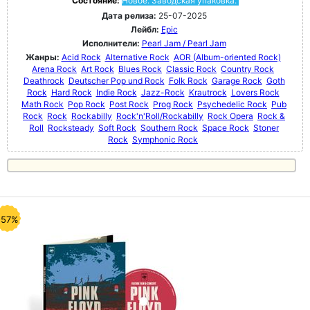
Состояние:
Новое. Заводская упаковка.
Дата релиза:
25-07-2025
Лейбл:
Epic
Исполнители:
Pearl Jam / Pearl Jam
Жанры:
Acid Rock
Alternative Rock
AOR (Album-oriented Rock)
Arena Rock
Art Rock
Blues Rock
Classic Rock
Country Rock
Deathrock
Deutscher Pop und Rock
Folk Rock
Garage Rock
Goth
Rock
Hard Rock
Indie Rock
Jazz-Rock
Krautrock
Lovers Rock
Math Rock
Pop Rock
Post Rock
Prog Rock
Psychedelic Rock
Pub
Rock
Rock
Rockabilly
Rock'n'Roll/Rockabilly
Rock Opera
Rock &
Roll
Rocksteady
Soft Rock
Southern Rock
Space Rock
Stoner
Rock
Symphonic Rock
-57%