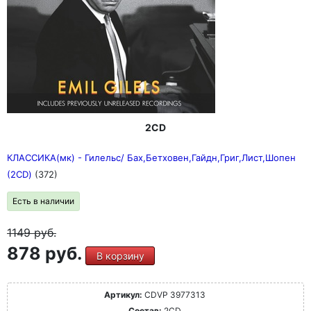
2CD
КЛАССИКА(мк) - Гилельс/ Бах,Бетховен,Гайдн,Григ,Лист,Шопен
(2CD)
(372)
Есть в наличии
1149
руб.
878 руб.
В корзину
Артикул:
CDVP 3977313
Состав:
2CD