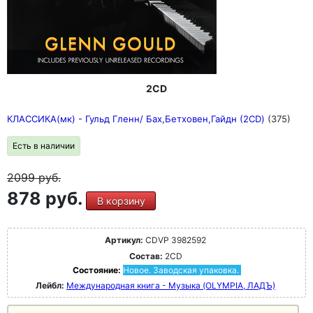
дань памяти замечательного дуэта с любимым
скрипачом Рихтера, Давидом Федоровичем
Ойстрахом.
2CD
КЛАССИКА(мк) - Гульд Гленн/ Бах,Бетховен,Гайдн (2CD)
(375)
Есть в наличии
2099
руб.
878 руб.
В корзину
Артикул:
CDVP 3982592
Состав:
2CD
Состояние:
Новое. Заводская упаковка.
Лейбл:
Международная книга - Музыка (OLYMPIA, ЛАДЪ)