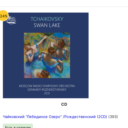
-24%
CD
Чайковский "Лебединое Озеро" /Рождественский (2CD)
(393)
Есть в наличии