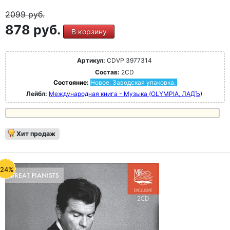
2099
руб.
878 руб.
В корзину
Артикул:
CDVP 3977314
Состав:
2CD
Состояние:
Новое. Заводская упаковка.
Лейбл:
Международная книга - Музыка (OLYMPIA, ЛАДЪ)
Хит продаж
-24%