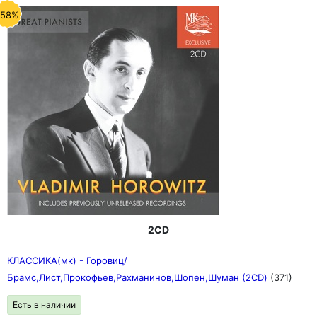
-58%
2CD
КЛАССИКА(мк) - Горовиц/
Брамс,Лист,Прокофьев,Рахманинов,Шопен,Шуман (2CD)
(371)
Есть в наличии