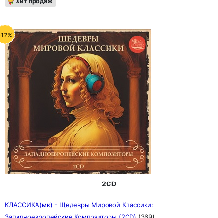
Хит продаж
-17%
2CD
КЛАССИКА(мк) - Щедевры Мировой Классики:
Западноевропейские Композиторы (2CD)
(369)