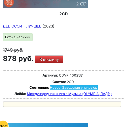
2CD
ДЕБЮССИ - ЛУЧШЕЕ
(2023)
Есть в наличии
1749
руб.
878 руб.
В корзину
Артикул:
CDVP 4002581
Состав:
2CD
Состояние:
Новое. Заводская упаковка.
Лейбл:
Международная книга - Музыка (OLYMPIA, ЛАДЪ)
-30%