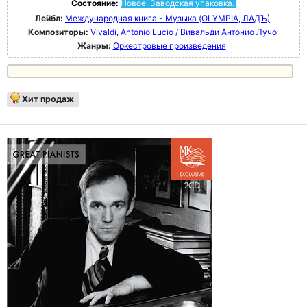
Состояние:
Новое. Заводская упаковка.
Лейбл:
Международная книга - Музыка (OLYMPIA, ЛАДЪ)
Композиторы:
Vivaldi, Antonio Lucio / Вивальди Антонио Лучо
Жанры:
Оркестровые произведения
Хит продаж