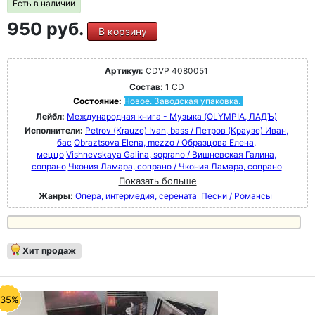
Есть в наличии
950 руб.
В корзину
Артикул:
CDVP 4080051
Состав:
1 CD
Состояние:
Новое. Заводская упаковка.
Лейбл:
Международная книга - Музыка (OLYMPIA, ЛАДЪ)
Исполнители:
Petrov (Krauze) Ivan, bass / Петров (Краузе) Иван,
бас
Obraztsova Elena, mezzo / Образцова Елена,
меццо
Vishnevskaya Galina, soprano / Вишневская Галина,
сопрано
Чкония Ламара, сопрано / Чкония Ламара, сопрано
Показать больше
Жанры:
Опера, интермедия, серената
Песни / Романсы
Хит продаж
-35%