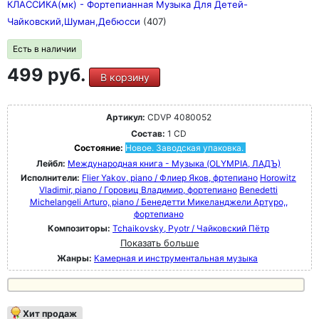
КЛАССИКА(мк) - Фортепианная Музыка Для Детей-
Чайковский,Шуман,Дебюсси
(407)
Есть в наличии
499 руб.
В корзину
Артикул:
CDVP 4080052
Состав:
1 CD
Состояние:
Новое. Заводская упаковка.
Лейбл:
Международная книга - Музыка (OLYMPIA, ЛАДЪ)
Исполнители:
Flier Yakov, piano / Флиер Яков, фртепиано
Horowitz
Vladimir, piano / Горовиц Владимир, фортепиано
Benedetti
Michelangeli Arturo, piano / Бенедетти Микеланджели Артуро,,
фортепиано
Композиторы:
Tchaikovsky, Pyotr / Чайковский Пётр
Показать больше
Жанры:
Камерная и инструментальная музыка
Хит продаж