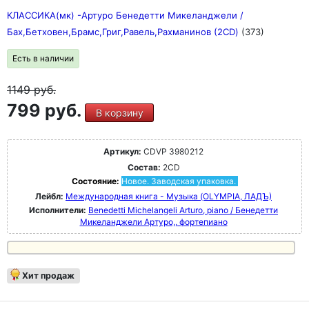
КЛАССИКА(мк) -Артуро Бенедетти Микеланджели /
Бах,Бетховен,Брамс,Григ,Равель,Рахманинов (2CD)
(373)
Есть в наличии
1149
руб.
799 руб.
В корзину
Артикул:
CDVP 3980212
Состав:
2CD
Состояние:
Новое. Заводская упаковка.
Лейбл:
Международная книга - Музыка (OLYMPIA, ЛАДЪ)
Исполнители:
Benedetti Michelangeli Arturo, piano / Бенедетти
Микеланджели Артуро,, фортепиано
Хит продаж