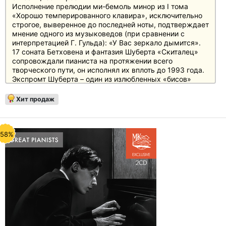
Исполнение прелюдии ми-бемоль минор из I тома
«Хорошо темперированного клавира», исключительно
строгое, выверенное до последней ноты, подтверждает
мнение одного из музыковедов (при сравнении с
интерпретацией Г. Гульда): «У Вас зеркало дымится».
17 соната Бетховена и фантазия Шуберта «Скиталец»
сопровождали пианиста на протяжении всего
творческого пути, он исполнял их вплоть до 1993 года.
Экспромт Шуберта – один из излюбленных «бисов»
артиста. Трактовка «Мефисто-вальса» Листа
подтверждает, что его виртуозность была лишь
Хит продаж
средством создания музыкального образа, и в этом
качестве не знала пределов. Эта фонограмма
публикуется впервые. Запись открывающего второй
диск цикла избранных прелюдий Шопена заслужила
-58%
полное одобрение самого артиста (см. «Дневники»),
это же относится и к двум «Фантастическим пьесам»
Шумана. Исполнение Рихтером четвертой баллады
Шопена поражает гармоничным сочетанием
лиричности, глубины постижения авторского замысла и
неистовым напором коды («Фейнберг чуть не упал со
стула, когда я начал финал четвёртой баллады» -
вспоминал пианист). Трактовку прелюдий Рахманинова
можно отнести к эталонным образцам рихтеровского
наследия, а завершающая диск миниатюра Брамса -