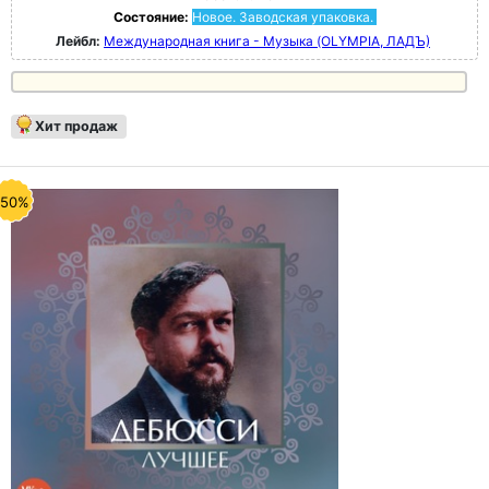
Состояние:
Новое. Заводская упаковка.
Лейбл:
Международная книга - Музыка (OLYMPIA, ЛАДЪ)
Хит продаж
-50%