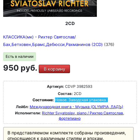
2CD
КЛАССИКА(мк) - Рихтер Святослав/
Бах,Бетховен,Брамс,Дебюсси,Рахманинов (2CD)
(376)
Есть в наличии
950 руб.
В корзину
Артикул:
CDVP 3982593
Состав:
2CD
Состояние:
Новое. Заводская упаковка.
Лейбл:
Международная книга - Музыка (OLYMPIA, ЛАДЪ)
Исполнители:
Richter Svyatoslav, piano / Рихтер Святослав,
фортепиано
В представляемом комплекте собраны произведения,
относящиеся к различным стилям и эпохам.