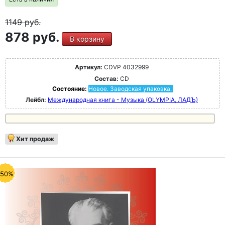
1149
руб.
878 руб.
В корзину
Артикул:
CDVP 4032999
Состав:
CD
Состояние:
Новое. Заводская упаковка.
Лейбл:
Международная книга - Музыка (OLYMPIA, ЛАДЪ)
Хит продаж
-50%