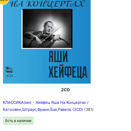
2CD
КЛАССИКА(мк) - Хейфец Яша На Концертах /
Бетховен,Штраус,Франк,Бах,Равель (2CD)
(381)
Есть в наличии