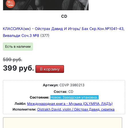
CD
КЛАССИКА(мк) - Ойстрах Давид И Игорь/ Бах Скр.Кон.№1041-43,
Вивальди Соч.3 №8
(377)
Есть в наличии
599
руб.
399 руб.
В корзину
Артикул:
CDVP 3980213
Состав:
CD
Состояние:
Новое. Заводская упаковка.
Лейбл:
Международная книга - Музыка (OLYMPIA, ЛАДЪ)
Исполнители:
Oistrakh David, violin / Ойстрах Давид, скрипка