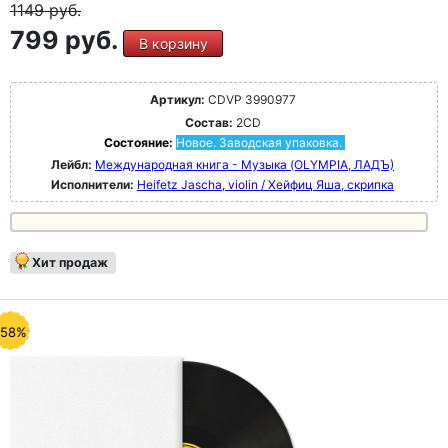
1149
руб.
799 руб.
В корзину
Артикул:
CDVP 3990977
Состав:
2CD
Состояние:
Новое. Заводская упаковка.
Лейбл:
Международная книга - Музыка (OLYMPIA, ЛАДЪ)
Исполнители:
Heifetz Jascha, violin / Хейфиц Яша, скрипка
Хит продаж
-58%