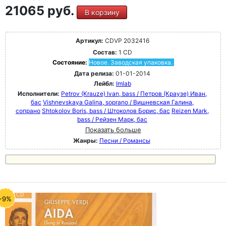
21065 руб.
В корзину
Артикул:
CDVP 2032416
Состав:
1 CD
Состояние:
Новое. Заводская упаковка.
Дата релиза:
01-01-2014
Лейбл:
Imlab
Исполнители:
Petrov (Krauze) Ivan, bass / Петров (Краузе) Иван,
бас
Vishnevskaya Galina, soprano / Вишневская Галина,
сопрано
Shtokolov Boris, bass / Штоколов Борис, бас
Reizen Mark,
bass / Рейзен Марк, бас
Показать больше
Жанры:
Песни / Романсы
-9%