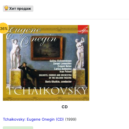
Хит продаж
-36%
CD
Tchaikovsky: Eugene Onegin (CD)
(1999)