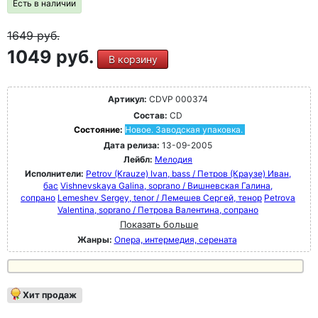
Есть в наличии
1649
руб.
1049 руб.
В корзину
Артикул:
CDVP 000374
Состав:
CD
Состояние:
Новое. Заводская упаковка.
Дата релиза:
13-09-2005
Лейбл:
Мелодия
Исполнители:
Petrov (Krauze) Ivan, bass / Петров (Краузе) Иван,
бас
Vishnevskaya Galina, soprano / Вишневская Галина,
сопрано
Lemeshev Sergey, tenor / Лемешев Сергей, тенор
Petrova
Valentina, soprano / Петрова Валентина, сопрано
Показать больше
Жанры:
Опера, интермедия, серената
Хит продаж