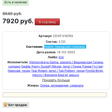
Есть в наличии
8649
руб.
7920 руб.
В корзину
Артикул:
CDVP 016763
Состав:
2 CD
Состояние:
Новое. Заводская упаковка.
Дата релиза:
14-03-2002
Лейбл:
Emi
Исполнители:
Vishnevskaya Galina, soprano / Вишневская Галина,
сопрано
Gedda (Harry Gustaf) Nikolai, tenor / Гедда (Гарри Густав)
Николай, тенор
Tear Robert, tenor / Тир Роберт, тенор
Finnilä Birgit,
mezzo / Финниля Биргит, меццо
Показать больше
Жанры:
Опера, интермедия, серената
Хит продаж