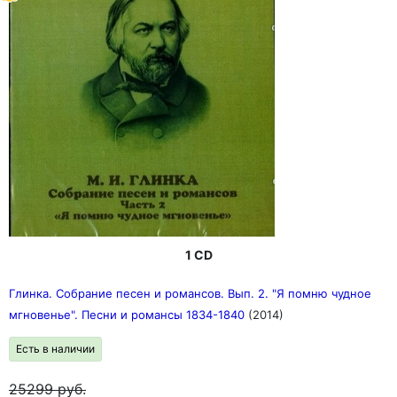
1 CD
Глинка. Собрание песен и романсов. Вып. 2. "Я помню чудное
мгновенье". Песни и романсы 1834-1840
(2014)
Есть в наличии
25299
руб.