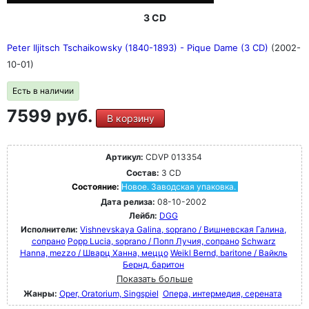
3 CD
Peter Iljitsch Tschaikowsky (1840-1893) - Pique Dame (3 CD)
(2002-
10-01)
Есть в наличии
7599 руб.
В корзину
Артикул:
CDVP 013354
Состав:
3 CD
Состояние:
Новое. Заводская упаковка.
Дата релиза:
08-10-2002
Лейбл:
DGG
Исполнители:
Vishnevskaya Galina, soprano / Вишневская Галина,
сопрано
Popp Lucia, soprano / Попп Лучия, сопрано
Schwarz
Hanna, mezzo / Шварц Ханна, меццо
Weikl Bernd, baritone / Вайкль
Бернд, баритон
Показать больше
Жанры:
Oper, Oratorium, Singspiel
Опера, интермедия, серената