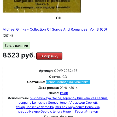
CD
Michael Glinka - Collection Of Songs And Romances. Vol. 3 (CD)
(2014)
Есть в наличии
8523 руб.
В корзину
Артикул:
CDVP 2032476
Состав:
CD
Состояние:
Новое. Заводская упаковка.
Дата релиза:
01-01-2014
Лейбл:
Imlab
Исполнители:
Vishnevskaya Galina, soprano / Вишневская Галина,
сопрано
Lemeshev Sergey, tenor / Лемешев Сергей,
тенор
Borisenko Veronika, mezzo / Борисенко Вероника,
меццо
Nelepp Georgy, tenor / Нэлепп Георгий, тенор
Показать больше