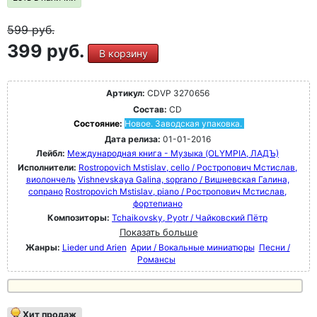
599
руб.
399 руб.
В корзину
Артикул:
CDVP 3270656
Состав:
CD
Состояние:
Новое. Заводская упаковка.
Дата релиза:
01-01-2016
Лейбл:
Международная книга - Музыка (OLYMPIA, ЛАДЪ)
Исполнители:
Rostropovich Mstislav, cello / Ростропович Мстислав,
виолончель
Vishnevskaya Galina, soprano / Вишневская Галина,
сопрано
Rostropovich Mstislav, piano / Ростропович Мстислав,
фортепиано
Композиторы:
Tchaikovsky, Pyotr / Чайковский Пётр
Показать больше
Жанры:
Lieder und Arien
Арии / Вокальные миниатюры
Песни /
Романсы
Хит продаж