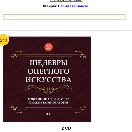
Жанры:
Песни / Романсы
-24%
2 CD