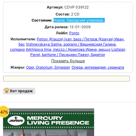
Артикул:
CDVP 039122
Состав:
2 CD
Состояние:
Новое. Заводская упаковка.
Дата релиза:
12-01-2009
Лейбл:
Ponto
Исполнители:
Petrov (Krauze) Ivan, bass / Петров (Краузе) Иван,
бас
Vishnevskaya Galina, soprano / Вишневская Галина,
сопрано
Arkhipova Irina, mezzo / Архипова Ирина, меццо
Lisitsian
Pavel, baritone / Лисициан Павел, баритон
Показать больше
Жанры:
Oper, Oratorium, Singspiel
Опера, интермедия, серената
Хит продаж
-47%