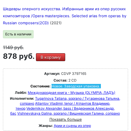
Шедевры оперного искусства. Избранные арии из опер русских
композиторов /Opera masterpieces. Selected arias from operas by
Russian composers(2CD)
(2021)
Есть в наличии
1149
руб.
878 руб.
В корзину
Артикул:
CDVP 3797165
Состав:
2 CD
Состояние:
Новое. Заводская упаковка.
Лейбл:
Международная книга - Музыка (OLYMPIA, ЛАДЪ)
Исполнители:
Tugarinova Tatiana, soprano / Тугаринова Татьяна,
сопрано
Atlantov Vladimir, tenor / Атлантов Владимир,
тенор
Vedernikov Alexander, bass / Ведерников Александр,
бас
Vishnevskaya Galina, soprano / Вишневская Галина, сопрано
Показать больше
Жанры:
Арии и сцены из опер