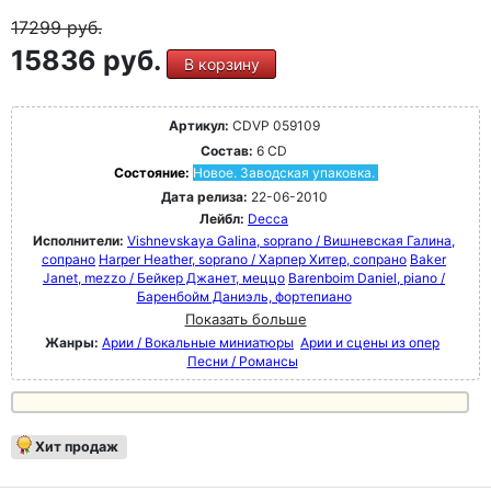
17299
руб.
15836 руб.
В корзину
Артикул:
CDVP 059109
Состав:
6 CD
Состояние:
Новое. Заводская упаковка.
Дата релиза:
22-06-2010
Лейбл:
Decca
Исполнители:
Vishnevskaya Galina, soprano / Вишневская Галина,
сопрано
Harper Heather, soprano / Харпер Хитер, сопрано
Baker
Janet, mezzo / Бейкер Джанет, меццо
Barenboim Daniel, piano /
Баренбойм Даниэль, фортепиано
Показать больше
Жанры:
Арии / Вокальные миниатюры
Арии и сцены из опер
Песни / Романсы
Хит продаж