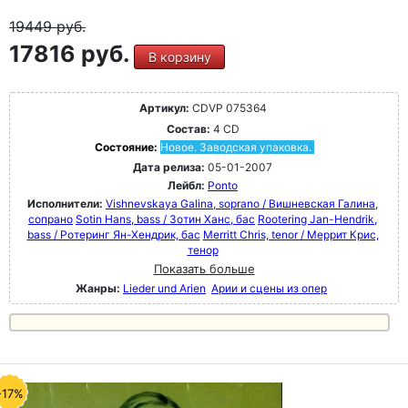
19449
руб.
17816 руб.
В корзину
Артикул:
CDVP 075364
Состав:
4 CD
Состояние:
Новое. Заводская упаковка.
Дата релиза:
05-01-2007
Лейбл:
Ponto
Исполнители:
Vishnevskaya Galina, soprano / Вишневская Галина,
сопрано
Sotin Hans, bass / Зотин Ханс, бас
Rootering Jan-Hendrik,
bass / Ротеринг Ян-Хендрик, бас
Merritt Chris, tenor / Меррит Крис,
тенор
Показать больше
Жанры:
Lieder und Arien
Арии и сцены из опер
-17%