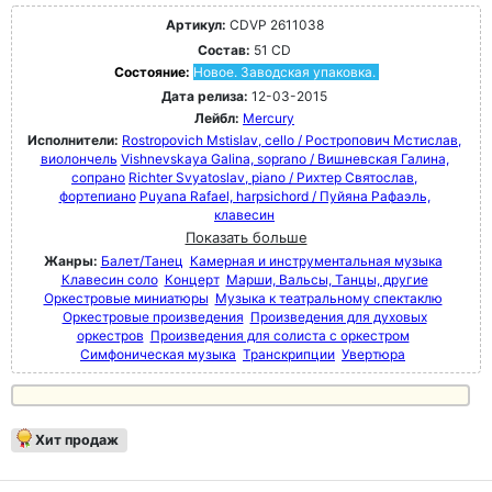
Артикул:
CDVP 2611038
Состав:
51 CD
Состояние:
Новое. Заводская упаковка.
Дата релиза:
12-03-2015
Лейбл:
Mercury
Исполнители:
Rostropovich Mstislav, cello / Ростропович Мстислав,
виолончель
Vishnevskaya Galina, soprano / Вишневская Галина,
сопрано
Richter Svyatoslav, piano / Рихтер Святослав,
фортепиано
Puyana Rafael, harpsichord / Пуйяна Рафаэль,
клавесин
Показать больше
Жанры:
Балет/Танец
Камерная и инструментальная музыка
Клавесин соло
Концерт
Марши, Вальсы, Танцы, другие
Оркестровые миниатюры
Музыка к театральному спектаклю
Оркестровые произведения
Произведения для духовых
оркестров
Произведения для солиста с оркестром
Симфоническая музыка
Транскрипции
Увертюра
Хит продаж