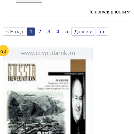
1
2
3
4
5
< Назад
Далее >
>>
-9%