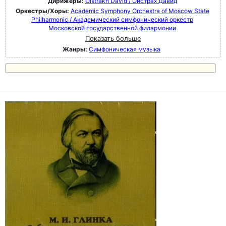
Дирижеры:
Oistrakh David / Ойстрах Давид
Оркестры/Хоры:
Academic Symphony Orchestra of Moscow State
Philharmonic / Академический симфонический оркестр
Московской государственной филармонии
Показать больше
Жанры:
Симфоническая музыка