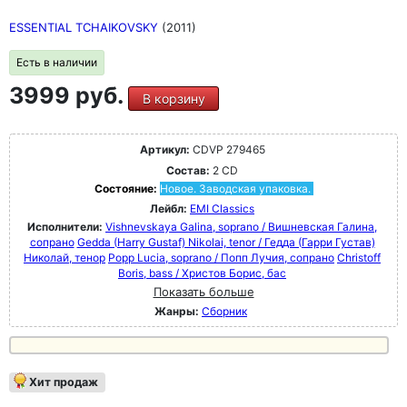
ESSENTIAL TCHAIKOVSKY
(2011)
Есть в наличии
3999 руб.
В корзину
Артикул:
CDVP 279465
Состав:
2 CD
Состояние:
Новое. Заводская упаковка.
Лейбл:
EMI Classics
Исполнители:
Vishnevskaya Galina, soprano / Вишневская Галина,
сопрано
Gedda (Harry Gustaf) Nikolai, tenor / Гедда (Гарри Густав)
Николай, тенор
Popp Lucia, soprano / Попп Лучия, сопрано
Christoff
Boris, bass / Христов Борис, бас
Показать больше
Жанры:
Сборник
Хит продаж