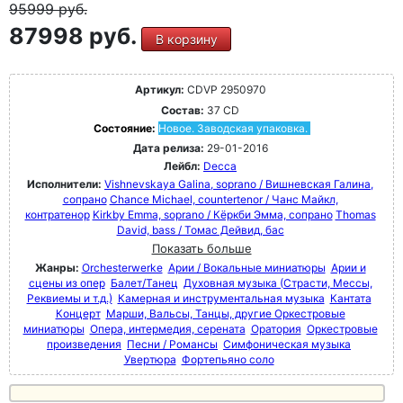
95999
руб.
87998 руб.
В корзину
Артикул:
CDVP 2950970
Состав:
37 CD
Состояние:
Новое. Заводская упаковка.
Дата релиза:
29-01-2016
Лейбл:
Decca
Исполнители:
Vishnevskaya Galina, soprano / Вишневская Галина,
сопрано
Chance Michael, countertenor / Чанс Майкл,
контратенор
Kirkby Emma, soprano / Кёркби Эмма, сопрано
Thomas
David, bass / Томас Дейвид, бас
Показать больше
Жанры:
Orchesterwerke
Арии / Вокальные миниатюры
Арии и
сцены из опер
Балет/Танец
Духовная музыка (Страсти, Мессы,
Реквиемы и т.д.)
Камерная и инструментальная музыка
Кантата
Концерт
Марши, Вальсы, Танцы, другие Оркестровые
миниатюры
Опера, интермедия, серената
Оратория
Оркестровые
произведения
Песни / Романсы
Симфоническая музыка
Увертюра
Фортепьяно соло