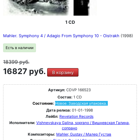
1 CD
Mahler. Symphony 4 / Adagio From Symphony 10 - Oistrakh
(1998)
Есть в наличии
18399
руб.
16827 руб.
В корзину
Артикул:
CDVP 166523
Состав:
1 CD
Состояние:
Новое. Заводская упаковка.
Дата релиза:
01-01-1998
Лейбл:
Revelation Records
Исполнители:
Vishnevskaya Galina, soprano / Вишневская Галина,
сопрано
Композиторы:
Mahler, Gustav / Малер Густав