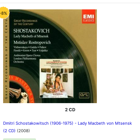
-8%
2 CD
Dmitri Schostakowitsch (1906-1975) - Lady Macbeth von Mtsensk
(2 CD)
(2008)