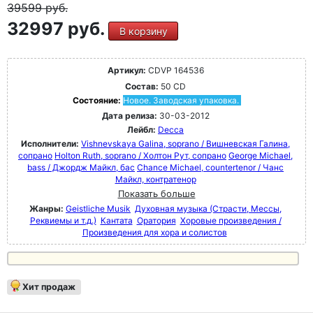
39599
руб.
32997 руб.
В корзину
Артикул:
CDVP 164536
Состав:
50 CD
Состояние:
Новое. Заводская упаковка.
Дата релиза:
30-03-2012
Лейбл:
Decca
Исполнители:
Vishnevskaya Galina, soprano / Вишневская Галина,
сопрано
Holton Ruth, soprano / Холтон Рут, сопрано
George Michael,
bass / Джордж Майкл, бас
Chance Michael, countertenor / Чанс
Майкл, контратенор
Показать больше
Жанры:
Geistliche Musik
Духовная музыка (Страсти, Мессы,
Реквиемы и т.д.)
Кантата
Оратория
Хоровые произведения /
Произведения для хора и солистов
Хит продаж