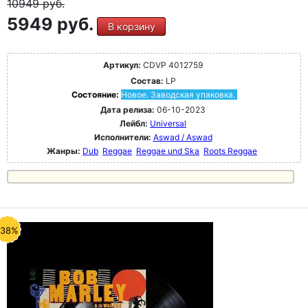
10949
руб.
5949 руб.
В корзину
Артикул:
CDVP 4012759
Состав:
LP
Состояние:
Новое. Заводская упаковка.
Дата релиза:
06-10-2023
Лейбл:
Universal
Исполнители:
Aswad / Aswad
Жанры:
Dub
Reggae
Reggae und Ska
Roots Reggae
-38%