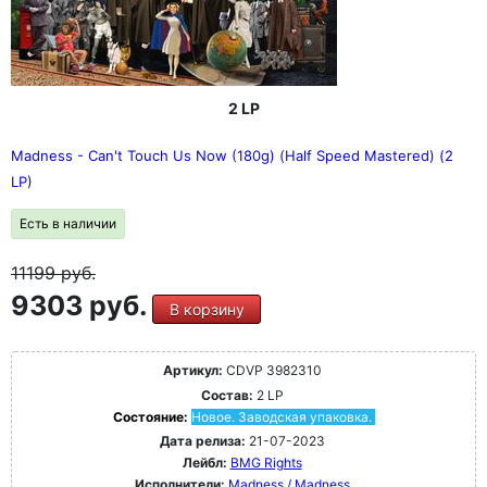
2 LP
Madness - Can't Touch Us Now (180g) (Half Speed Mastered) (2
LP)
Есть в наличии
11199
руб.
9303 руб.
В корзину
Артикул:
CDVP 3982310
Состав:
2 LP
Состояние:
Новое. Заводская упаковка.
Дата релиза:
21-07-2023
Лейбл:
BMG Rights
Исполнители:
Madness / Madness