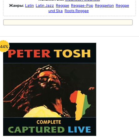
Жанры:
Latin
Latin Jazz
Reggae
Reggae-Pop
Reggaeton
Reggae
und Ska
Roots Reggae
-44%