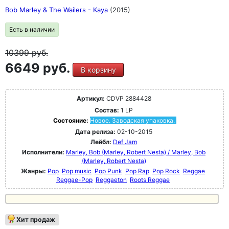
Bob Marley & The Wailers - Kaya
(2015)
Есть в наличии
10399
руб.
6649 руб.
В корзину
Артикул:
CDVP 2884428
Состав:
1 LP
Состояние:
Новое. Заводская упаковка.
Дата релиза:
02-10-2015
Лейбл:
Def Jam
Исполнители:
Marley, Bob (Marley, Robert Nesta) / Marley, Bob
(Marley, Robert Nesta)
Жанры:
Pop
Pop music
Pop Punk
Pop Rap
Pop Rock
Reggae
Reggae-Pop
Reggaeton
Roots Reggae
Хит продаж