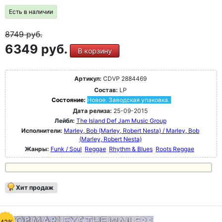
Есть в наличии
8749
руб.
6349 руб.
В корзину
Артикул:
CDVP 2884469
Состав:
LP
Состояние:
Новое. Заводская упаковка.
Дата релиза:
25-09-2015
Лейбл:
The Island Def Jam Music Group
Исполнители:
Marley, Bob (Marley, Robert Nesta) / Marley, Bob
(Marley, Robert Nesta)
Жанры:
Funk / Soul
Reggae
Rhythm & Blues
Roots Reggae
Хит продаж
-42%