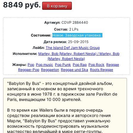
8849 руб.
В корзину
Артикул:
CDVP 2884440
Состав:
2 LPs
Состояние:
Новое. Заводская упаковка.
Дата релиза:
25-09-2015
Лейбл:
The Island Def Jam Music Group
Исполнители:
Marley, Bob (Marley, Robert Nesta) / Marley, Bob
(Marley, Robert Nesta)
Жанры:
Pop
Pop music
Pop Punk
Pop Rap
Pop Rock
Reggae
Reggae-Pop
Reggaeton
Reggae und Ska
Roots Reggae
"Babylon By Bus" - это концертный двойной альбом,
записанный в основном во время трехночного
концерта в июне 1978 г. в парижском зале Pavillon de
Paris, вмещающем 10 000 зрителей.
В то время как Wailers были в первую очередь
средством реализации вокала и авторского гения
Марли, "Babylon By Bus" предоставил уникальную
возможность продемонстрировать музыкальное
мастерство величайшей в мире регги-группы.