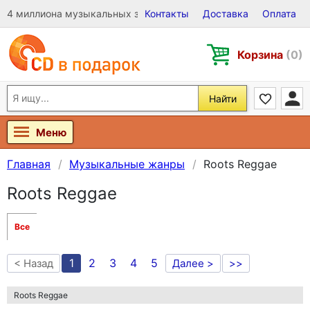
4 миллиона музыкальных записей на Виниле, CD и DVD
Контакты
Доставка
Оплата
Корзина
(0)
Найти
Меню
Главная
Музыкальные жанры
Roots Reggae
Roots Reggae
Все
1
2
3
4
5
< Назад
Далее >
>>
Roots Reggae