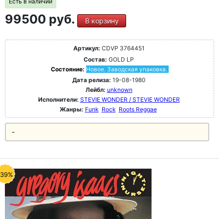
Есть в наличии
99500 руб.
В корзину
Артикул:
CDVP 3764451
Состав:
GOLD LP
Состояние:
Новое. Заводская упаковка.
Дата релиза:
19-08-1980
Лейбл:
unknown
Исполнители:
STEVIE WONDER / STEVIE WONDER
Жанры:
Funk
Rock
Roots Reggae
-
-39%