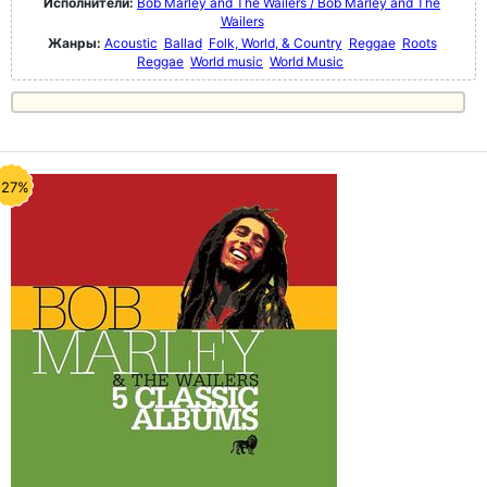
Исполнители:
Bob Marley and The Wailers / Bob Marley and The
Wailers
Жанры:
Acoustic
Ballad
Folk, World, & Country
Reggae
Roots
Reggae
World music
World Music
-27%