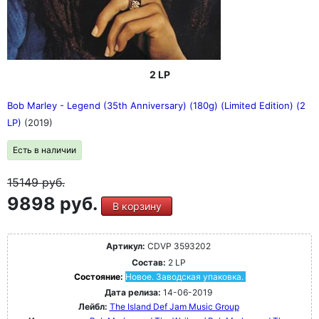
2 LP
Bob Marley - Legend (35th Anniversary) (180g) (Limited Edition) (2
LP)
(2019)
Есть в наличии
15149
руб.
9898 руб.
В корзину
Артикул:
CDVP 3593202
Состав:
2 LP
Состояние:
Новое. Заводская упаковка.
Дата релиза:
14-06-2019
Лейбл:
The Island Def Jam Music Group