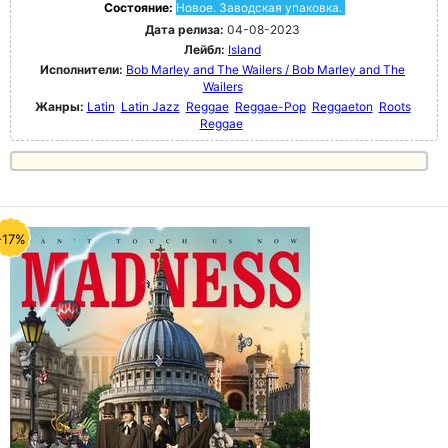
Состояние:
Новое. Заводская упаковка.
Дата релиза:
04-08-2023
Лейбл:
Island
Исполнители:
Bob Marley and The Wailers / Bob Marley and The
Wailers
Жанры:
Latin
Latin Jazz
Reggae
Reggae-Pop
Reggaeton
Roots
Reggae
-17%