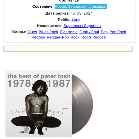
Состав:
LP
Состояние:
Новое. Заводская упаковка.
Дата релиза:
15-03-2024
Лейбл:
Sony
Исполнители:
Supermax / Supermax
Жанры:
Blues
Blues Rock
Electronic
Funk / Soul
Pop
Pop Rock
Reggae
Reggae-Pop
Rock
Roots Reggae