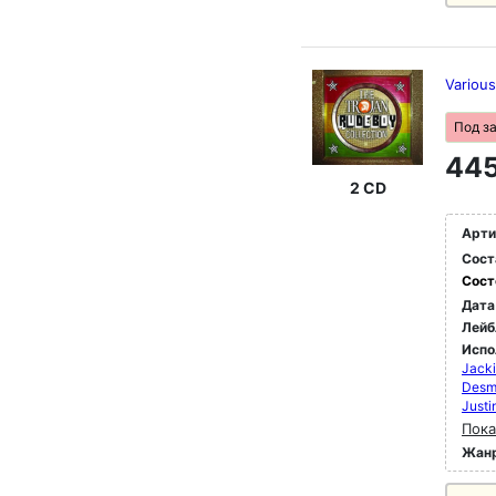
Various
Под з
445
2 CD
Арти
Сост
Сост
Дата
Лейб
Испо
Jack
Desm
Justi
Пока
Жан