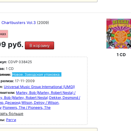
 Chartbusters Vol.3
(2009)
аказ
9 руб.
В корзину
1 CD
кул:
CDVP 038425
ав:
1 CD
ояние:
Новое. Заводская упаковка.
 релиза:
17-11-2009
л:
Universal Music Group International (UMGI)
лнители:
Marley, Bob (Marley, Robert Nesta) /
y, Bob (Marley, Robert Nesta)
Dekker, Desmond /
ер, Десмонд
Wilson, Delroy / Wilson,
y
Pioneers, The / Pioneers, The
зать больше
ры:
Регги