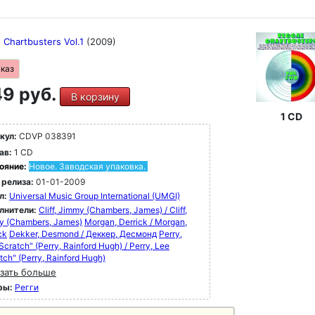
 Chartbusters Vol.1
(2009)
аказ
9 руб.
В корзину
1 CD
кул:
CDVP 038391
ав:
1 CD
ояние:
Новое. Заводская упаковка.
 релиза:
01-01-2009
л:
Universal Music Group International (UMGI)
лнители:
Cliff, Jimmy (Chambers, James) / Cliff,
y (Chambers, James)
Morgan, Derrick / Morgan,
ck
Dekker, Desmond / Деккер, Десмонд
Perry,
Scratch" (Perry, Rainford Hugh) / Perry, Lee
tch" (Perry, Rainford Hugh)
зать больше
ры:
Регги