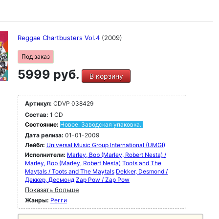
Reggae Chartbusters Vol.4
(2009)
Под заказ
5999 руб.
В корзину
Артикул:
CDVP 038429
Состав:
1 CD
Состояние:
Новое. Заводская упаковка.
Дата релиза:
01-01-2009
Лейбл:
Universal Music Group International (UMGI)
Исполнители:
Marley, Bob (Marley, Robert Nesta) /
Marley, Bob (Marley, Robert Nesta)
Toots and The
Maytals / Toots and The Maytals
Dekker, Desmond /
Деккер, Десмонд
Zap Pow / Zap Pow
Показать больше
Жанры:
Регги