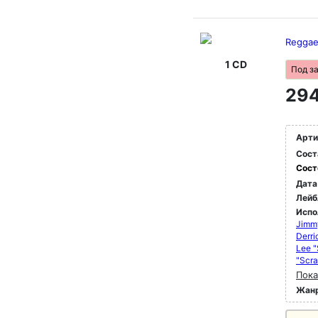
Reggae
1 CD
Под з
294
Арти
Сост
Сост
Дата
Лейб
Испо
Jimm
Derri
Lee "
"Scra
Пока
Жан