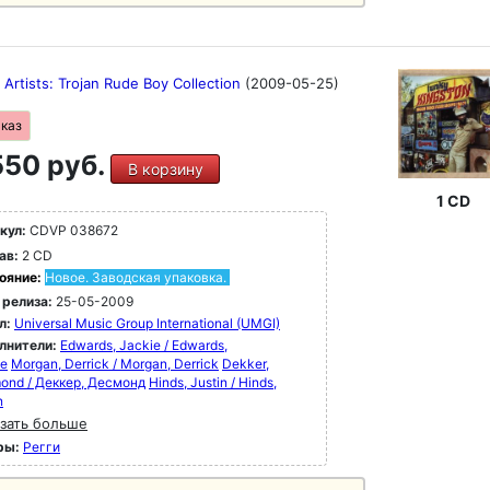
 Artists: Trojan Rude Boy Collection
(2009-05-25)
аказ
50 руб.
В корзину
1 CD
кул:
CDVP 038672
ав:
2 CD
ояние:
Новое. Заводская упаковка.
 релиза:
25-05-2009
л:
Universal Music Group International (UMGI)
лнители:
Edwards, Jackie / Edwards,
ie
Morgan, Derrick / Morgan, Derrick
Dekker,
ond / Деккер, Десмонд
Hinds, Justin / Hinds,
n
зать больше
ры:
Регги