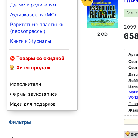
-69%
Essent
Детям и родителям
Есть 
Аудиокассеты (MC)
Раритетные пластинки
2099
(первопрессы)
2 CD
658
Книги и Журналы
Арти
Товары со скидкой
Сост
Хиты продаж
Сост
Дата
Лейб
Исполнители
Испо
Marle
Фирмы звукозаписи
World
Идеи для подарков
Пока
Жан
Фильтры
Хит