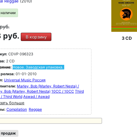
ial Reggae
(2010)
в наличии
руб.
 руб.
В корзину
3 CD
кул:
CDVP 096323
ав:
2 CD
ояние:
Новое. Заводская упаковка.
 релиза:
01-01-2010
л:
Universal Music Россия
лнители:
Marley, Bob (Marley, Robert Nesta) /
y, Bob (Marley, Robert Nesta)
10CC / 10CC
Third
 / Third World
Aswad / Aswad
зать больше
ры:
Compilation
Reggae
 продаж