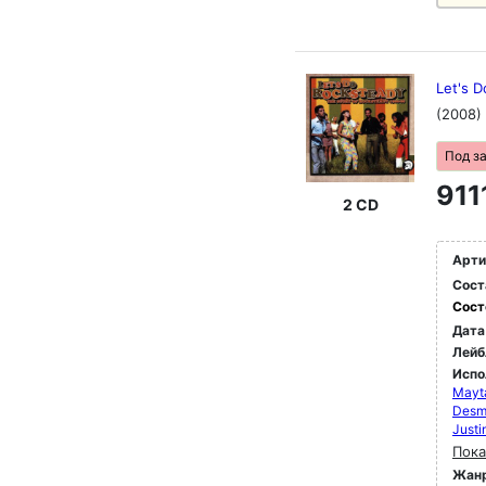
Let's 
(2008)
Под з
911
2 CD
Арти
Сост
Сост
Дата
Лейб
Испо
Mayt
Desm
Justi
Пока
Жан