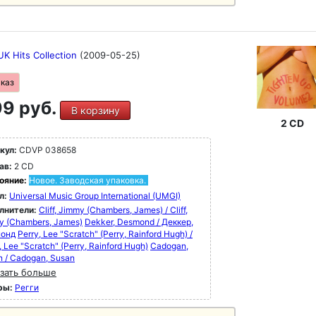
UK Hits Collection
(2009-05-25)
аказ
9 руб.
В корзину
2 CD
кул:
CDVP 038658
ав:
2 CD
ояние:
Новое. Заводская упаковка.
л:
Universal Music Group International (UMGI)
лнители:
Cliff, Jimmy (Chambers, James) / Cliff,
y (Chambers, James)
Dekker, Desmond / Деккер,
онд
Perry, Lee "Scratch" (Perry, Rainford Hugh) /
, Lee "Scratch" (Perry, Rainford Hugh)
Cadogan,
n / Cadogan, Susan
зать больше
ры:
Регги