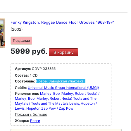
Funky Kingston: Reggae Dance Floor Grooves 1968-1974
(2002)
Под заказ
5999 руб.
В корзину
Артикул:
CDVP 038866
Состав:
1 CD
Состояние:
Новое. Заводская упаковка.
Лейбл:
Universal Music Group International (UMGI)
Исполнители:
Marley, Bob (Marley, Robert Nesta) /
Marley, Bob (Marley, Robert Nesta)
Toots and The
Maytals / Toots and The Maytals
Lewis, Hopeton /
Lewis, Hopeton
Zap Pow / Zap Pow
Показать больше
Жанры:
Регги