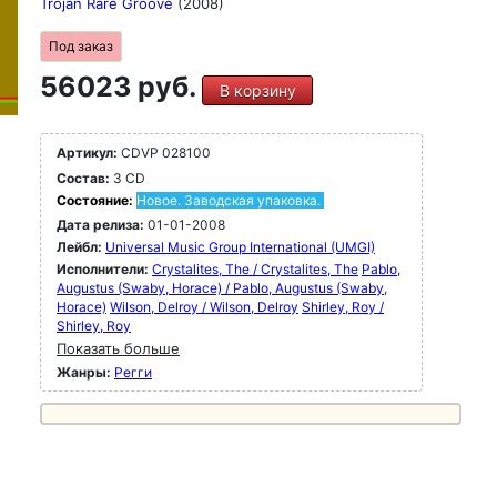
Trojan Rare Groove
(2008)
Под заказ
56023 руб.
В корзину
Артикул:
CDVP 028100
Состав:
3 CD
Состояние:
Новое. Заводская упаковка.
Дата релиза:
01-01-2008
Лейбл:
Universal Music Group International (UMGI)
Исполнители:
Crystalites, The / Crystalites, The
Pablo,
Augustus (Swaby, Horace) / Pablo, Augustus (Swaby,
Horace)
Wilson, Delroy / Wilson, Delroy
Shirley, Roy /
Shirley, Roy
Показать больше
Жанры:
Регги