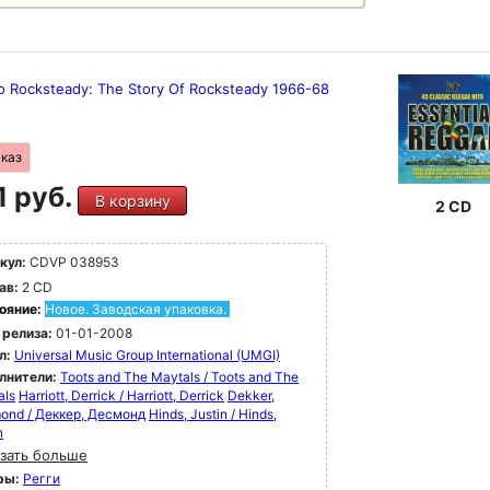
Do Rocksteady: The Story Of Rocksteady 1966-68
аказ
1 руб.
В корзину
2 CD
кул:
CDVP 038953
ав:
2 CD
ояние:
Новое. Заводская упаковка.
 релиза:
01-01-2008
л:
Universal Music Group International (UMGI)
лнители:
Toots and The Maytals / Toots and The
als
Harriott, Derrick / Harriott, Derrick
Dekker,
ond / Деккер, Десмонд
Hinds, Justin / Hinds,
n
зать больше
ры:
Регги