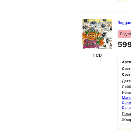
Reggae
Под з
599
1 CD
Арти
Сост
Сост
Дата
Лейб
Испо
Marle
Декк
Delro
Пока
Жан