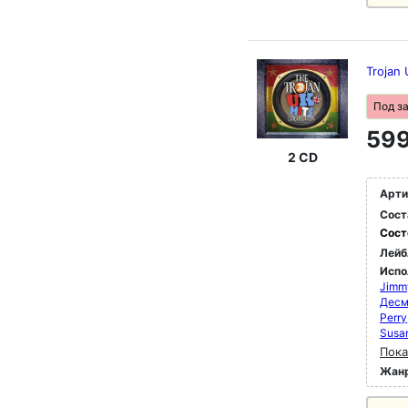
Trojan 
Под з
599
2 CD
Арти
Сост
Сост
Лейб
Испо
Jimm
Десм
Perry
Susa
Пока
Жан