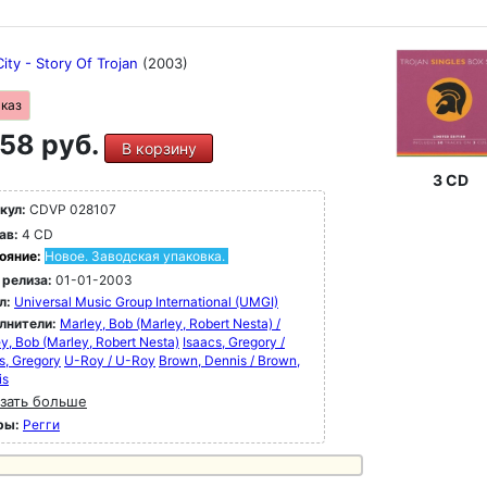
ity - Story Of Trojan
(2003)
аказ
58 руб.
В корзину
3 CD
кул:
CDVP 028107
ав:
4 CD
ояние:
Новое. Заводская упаковка.
 релиза:
01-01-2003
л:
Universal Music Group International (UMGI)
лнители:
Marley, Bob (Marley, Robert Nesta) /
y, Bob (Marley, Robert Nesta)
Isaacs, Gregory /
s, Gregory
U-Roy / U-Roy
Brown, Dennis / Brown,
is
зать больше
ры:
Регги