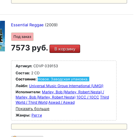
Essential Reggae
(2009)
Под заказ
7573 руб.
В корзину
Артикул:
CDVP 039153
Состав:
2 CD
Состояние:
Новое. Заводская упаковка.
Лейбл:
Universal Music Group International (UMGI)
Исполнители:
Marley, Bob (Marley, Robert Nesta) /
Marley, Bob (Marley, Robert Nesta)
10CC / 10CC
Third
World / Third World
Aswad / Aswad
Показать больше
Жанры:
Регги