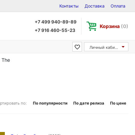
Контакты
Доставка
Оплата
+7 499 940-89-89
Корзина
(0)
+7 916 460-55-23
Личный кабинет
, The
ртировать по:
По популярности
По дате релиза
По цене