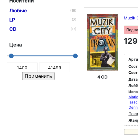
Носители
Любые
(19)
Muzik C
LP
(2)
CD
(17)
Под з
129
Цена
Арти
Сост
Сост
4 CD
Дата
Лейб
Испо
Marle
Isaac
Denn
Пока
Жан