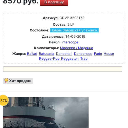
8570 руб.
В корзину
Артикул:
CDVP 3593173
Состав:
2 LP
Состояние:
Новое. Заводская упаковка.
Дата релиза:
14-06-2019
Лейбл:
Interscope
Композиторы:
Madonna / Мадонна
Жанры:
Ballad
Batucada
Dancehall
Dance-pop
Fado
House
Reggae-Pop
Reggaeton
Trap
Хит продаж
-37%