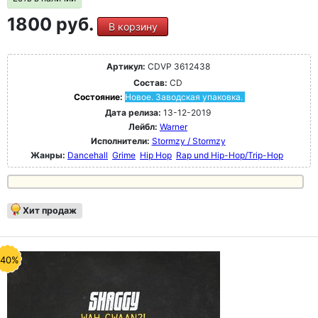
1800 руб.
В корзину
Артикул:
CDVP 3612438
Состав:
CD
Состояние:
Новое. Заводская упаковка.
Дата релиза:
13-12-2019
Лейбл:
Warner
Исполнители:
Stormzy / Stormzy
Жанры:
Dancehall
Grime
Hip Hop
Rap und Hip-Hop/Trip-Hop
Хит продаж
-40%