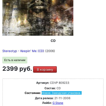
CD
Stereotyp - Keepin' Me (CD)
(2006)
Есть в наличии
2399 руб.
В корзину
Артикул:
CDVP 809233
Состав:
CD
Состояние:
Новое. Заводская упаковка.
Дата релиза:
21-11-2006
Лейбл:
G Stone