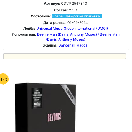
Артикул:
CDVP 2547840
Состав:
2 CD
Состояние:
Новое. Заводская упаковка.
Дата релиза:
01-01-2014
Лейбл:
Universal Music Group International (UMGI)
Исполнители:
Beenie Man (Davis, Anthony Moses) / Beenie Man
(Davis, Anthony Moses)
Жанры:
Dancehall
Ragga
-17%