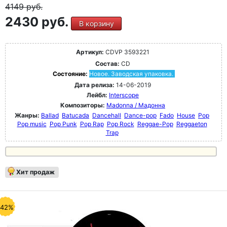
4149
руб.
2430 руб.
В корзину
Артикул:
CDVP 3593221
Состав:
CD
Состояние:
Новое. Заводская упаковка.
Дата релиза:
14-06-2019
Лейбл:
Interscope
Композиторы:
Madonna / Мадонна
Жанры:
Ballad
Batucada
Dancehall
Dance-pop
Fado
House
Pop
Pop music
Pop Punk
Pop Rap
Pop Rock
Reggae-Pop
Reggaeton
Trap
Хит продаж
-42%