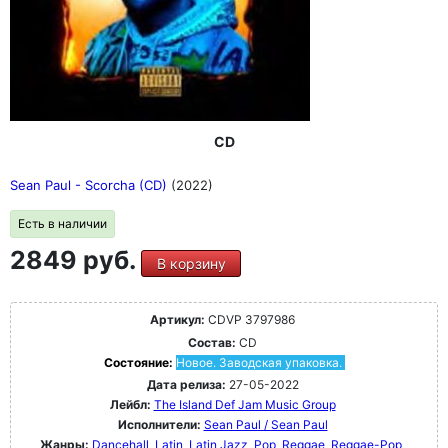
CD
Sean Paul - Scorcha (CD)
(2022)
Есть в наличии
2849 руб.
В корзину
Артикул:
CDVP 3797986
Состав:
CD
Состояние:
Новое. Заводская упаковка.
Дата релиза:
27-05-2022
Лейбл:
The Island Def Jam Music Group
Исполнители:
Sean Paul / Sean Paul
Жанры:
Dancehall
Latin
Latin Jazz
Pop
Reggae
Reggae-Pop