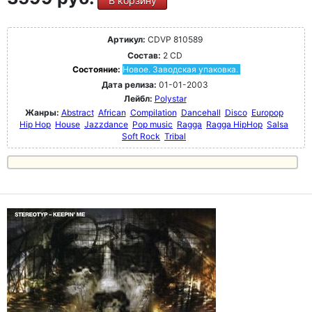
В корзину
Артикул:
CDVP 810589
Состав:
2 CD
Состояние:
Новое. Заводская упаковка.
Дата релиза:
01-01-2003
Лейбл:
Polystar
Жанры:
Abstract
African
Compilation
Dancehall
Disco
Europop
Hip Hop
House
Jazzdance
Pop music
Ragga
Ragga HipHop
Salsa
Soft Rock
Tribal