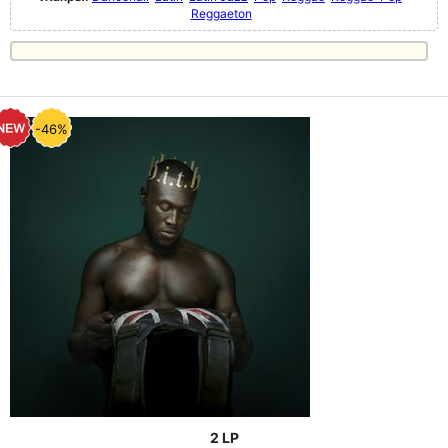
Reggaeton
-46%
2 LP