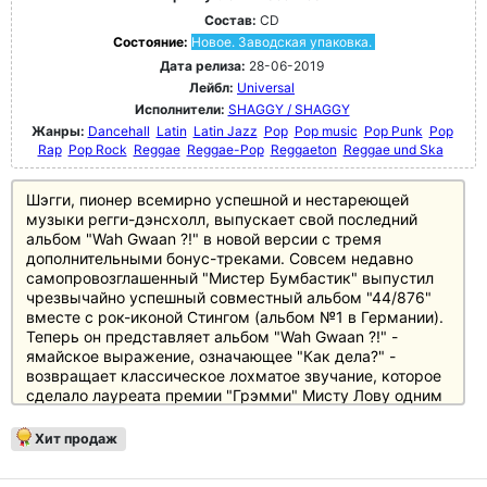
Состав:
CD
Состояние:
Новое. Заводская упаковка.
Дата релиза:
28-06-2019
Лейбл:
Universal
Исполнители:
SHAGGY / SHAGGY
Жанры:
Dancehall
Latin
Latin Jazz
Pop
Pop music
Pop Punk
Pop
Rap
Pop Rock
Reggae
Reggae-Pop
Reggaeton
Reggae und Ska
Шэгги, пионер всемирно успешной и нестареющей
музыки регги-дэнсхолл, выпускает свой последний
альбом "Wah Gwaan ?!" в новой версии с тремя
дополнительными бонус-треками. Совсем недавно
самопровозглашенный "Мистер Бумбастик" выпустил
чрезвычайно успешный совместный альбом "44/876"
вместе с рок-иконой Стингом (альбом №1 в Германии).
Теперь он представляет альбом "Wah Gwaan ?!" -
ямайское выражение, означающее "Как дела?" -
возвращает классическое лохматое звучание, которое
сделало лауреата премии "Грэмми" Мисту Лову одним
из самых значимых артистов в своем жанре,
продавшим более тридцати миллионов записей по
Хит продаж
всему миру.
В свою последнюю работу Шегги привнес особый глоток