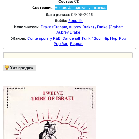
Состав:
CD
Состояние:
Новое. Заводская упаковка.
Дата релиза:
06-05-2016
Лейбл:
Republic
Исполнители:
Drake (Graham, Aubrey Drake) / Drake (Graham,
Aubrey Drake)
Жанры:
Contemporary R&B
Dancehall
Funk / Soul
Hip Hop
Pop
Pop Rap
Reggae
Хит продаж