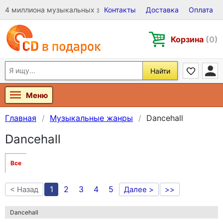
4 миллиона музыкальных записей на Виниле, CD и DVD
Контакты
Доставка
Оплата
Корзина
(0)
Найти
Меню
Главная
Музыкальные жанры
Dancehall
Dancehall
Все
1
2
3
4
5
< Назад
Далее >
>>
Dancehall