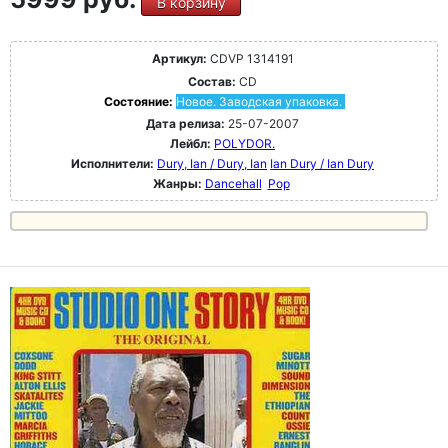
В корзину
Артикул:
CDVP 1314191
Состав:
CD
Состояние:
Новое. Заводская упаковка.
Дата релиза:
25-07-2007
Лейбл:
POLYDOR.
Исполнители:
Dury, Ian / Dury, Ian
Ian Dury / Ian Dury
Жанры:
Dancehall
Pop