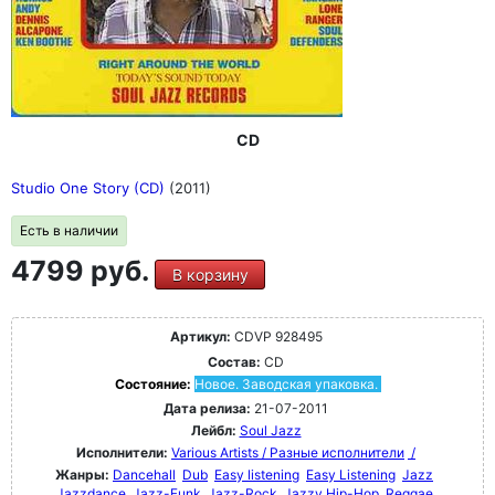
CD
Studio One Story (CD)
(2011)
Есть в наличии
4799 руб.
В корзину
Артикул:
CDVP 928495
Состав:
CD
Состояние:
Новое. Заводская упаковка.
Дата релиза:
21-07-2011
Лейбл:
Soul Jazz
Исполнители:
Various Artists / Разные исполнители
/
Жанры:
Dancehall
Dub
Easy listening
Easy Listening
Jazz
Jazzdance
Jazz-Funk
Jazz-Rock
Jazzy Hip-Hop
Reggae