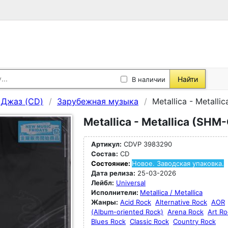
Найти
В наличии
, Джаз (CD)
Зарубежная музыка
Metallica - Metall
Metallica - Metallica (SHM
Артикул:
CDVP 3983290
Состав:
CD
Состояние:
Новое. Заводская упаковка.
Дата релиза:
25-03-2026
Лейбл:
Universal
Исполнители:
Metallica / Metallica
Жанры:
Acid Rock
Alternative Rock
AOR
(Album-oriented Rock)
Arena Rock
Art Ro
Blues Rock
Classic Rock
Country Rock