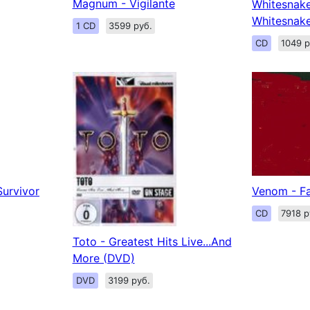
Magnum - Vigilante
Whitesnake
Whitesnak
1 CD
3599 руб.
CD
1049 р
Survivor
Venom - Fa
CD
7918 р
Toto - Greatest Hits Live...And
More (DVD)
DVD
3199 руб.