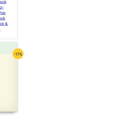
Rock
z-
Pop
ock
ck &
k
-17%