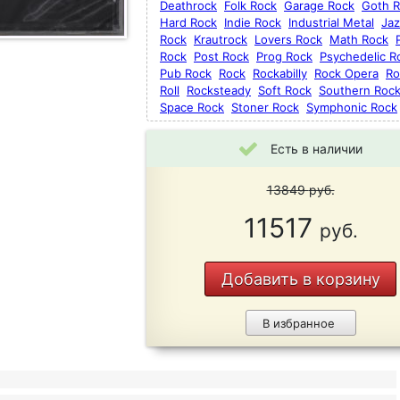
Deathrock
Folk Rock
Garage Rock
Goth 
Hard Rock
Indie Rock
Industrial Metal
Jaz
Rock
Krautrock
Lovers Rock
Math Rock
Rock
Post Rock
Prog Rock
Psychedelic R
Pub Rock
Rock
Rockabilly
Rock Opera
Ro
Roll
Rocksteady
Soft Rock
Southern Roc
Space Rock
Stoner Rock
Symphonic Rock
Есть в наличии
13849
руб.
11517
руб.
Добавить в корзину
В избранное