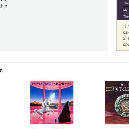
The
thin
My 
The 
1)
оз
2)
ор
я