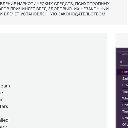
ЕБЛЕНИЕ НАРКОТИЧЕСКИХ СРЕДСТВ, ПСИХОТРОПНЫХ
ОГОВ ПРИЧИНЯЕТ ВРЕД ЗДОРОВЬЮ, ИХ НЕЗАКОННЫЙ
 И ВЛЕЧЕТ УСТАНОВЛЕННУЮ ЗАКОНОДАТЕЛЬСТВОМ
00:00
Ent
Sad
 Roam
Hol
Me
The
er
Whe
Don
ters
Thr
Not
iled
Of 
sery