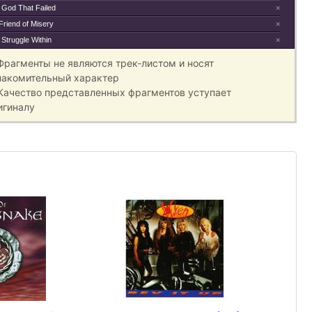
 God That Failed
×
Friend of Misery
×
Struggle Within
×
 Фрагменты не являются трек-листом и носят
накомительный характер
 Качество представленных фрагментов уступает
игиналу