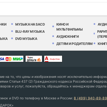
НКИ
МУЗЫКА НА SACD
КИНО И
АУДИ
МУЛЬТФИЛЬМЫ
BLU-RAY МУЗЫКА
РАРИ
АУДИОКНИГИ
(ПЕР
ЗЫКА
DVD МУЗЫКА
ДЕТЯМ И РОДИТЕЛЯМ
КНИГ
е на то, что цены и изображения носят исключительно информа
ями Статьи 437 (2) Гражданского кодекса Российской Федерац
оваров и услуг, пожалуйста, обращайтесь к менеджерам отдела
инок и DVD по телефону в Москве и России:
8 (499) 940-89-8
ОДАРОК»