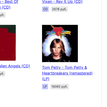
 - Best Of
Vixen - Rev It Up (CD)
e (CD)
CD
2678 руб.
уб.
llen Angels (CD)
Tom Petty - Tom Petty &
Heartbreakers (remastered)
уб.
(LP)
LP
19065 руб.