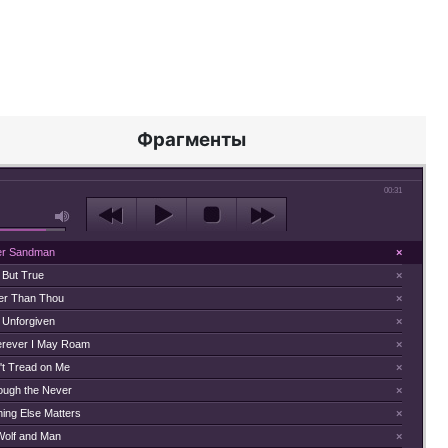
Фрагменты
00:31
er Sandman
×
 But True
×
ier Than Thou
×
 Unforgiven
×
rever I May Roam
×
't Tread on Me
×
ough the Never
×
hing Else Matters
×
Wolf and Man
×