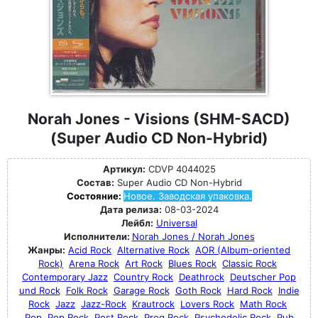
Norah Jones - Visions (SHM-SACD)
(Super Audio CD Non-Hybrid)
Артикул:
CDVP 4044025
Состав:
Super Audio CD Non-Hybrid
Состояние:
Новое. Заводская упаковка.
Дата релиза:
08-03-2024
Лейбл:
Universal
Исполнители:
Norah Jones / Norah Jones
Жанры:
Acid Rock
Alternative Rock
AOR (Album-oriented
Rock)
Arena Rock
Art Rock
Blues Rock
Classic Rock
Contemporary Jazz
Country Rock
Deathrock
Deutscher Pop
und Rock
Folk Rock
Garage Rock
Goth Rock
Hard Rock
Indie
Rock
Jazz
Jazz-Rock
Krautrock
Lovers Rock
Math Rock
Pop
Pop Rock
Post Rock
Prog Rock
Psychedelic Rock
Pub