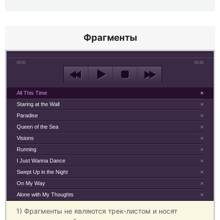
Фрагменты
00:00
00:30
All This Time
×
Staring at the Wall
×
Paradise
×
Queen of the Sea
×
Visions
×
Running
×
I Just Wanna Dance
×
Swept Up in the Night
×
On My Way
×
Alone with My Thoughts
×
1) Фрагменты не являются трек-листом и носят