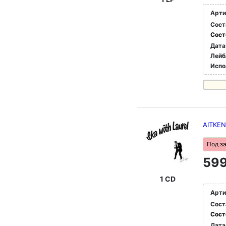
Арти
Сост
Сост
Дата
Лейб
Испо
AITKEN
Под з
599
1 CD
Арти
Сост
Сост
Дата