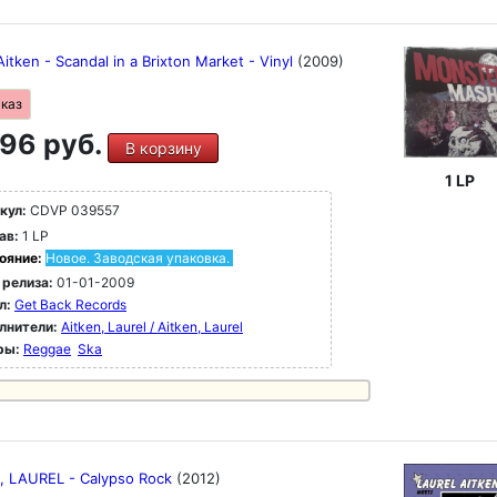
Aitken - Scandal in a Brixton Market - Vinyl
(2009)
аказ
96 руб.
В корзину
1 LP
кул:
CDVP 039557
ав:
1 LP
ояние:
Новое. Заводская упаковка.
 релиза:
01-01-2009
л:
Get Back Records
лнители:
Aitken, Laurel / Aitken, Laurel
ры:
Reggae
Ska
, LAUREL - Calypso Rock
(2012)