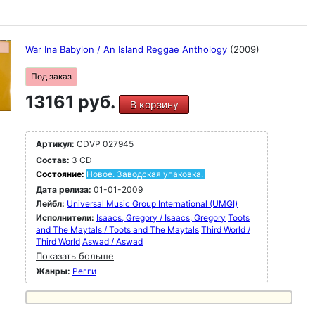
War Ina Babylon / An Island Reggae Anthology
(2009)
Под заказ
13161 руб.
В корзину
Артикул:
CDVP 027945
Состав:
3 CD
Состояние:
Новое. Заводская упаковка.
Дата релиза:
01-01-2009
Лейбл:
Universal Music Group International (UMGI)
Исполнители:
Isaacs, Gregory / Isaacs, Gregory
Toots
and The Maytals / Toots and The Maytals
Third World /
Third World
Aswad / Aswad
Показать больше
Жанры:
Регги