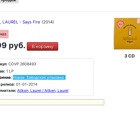
, LAUREL - Says Fire
(2014)
аказ
9 руб.
В корзину
3 CD
кул:
CDVP 2608493
ав:
1 LP
ояние:
Новое. Заводская упаковка.
 релиза:
01-01-2014
лнители:
Aitken, Laurel / Aitken, Laurel