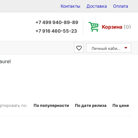
Контакты
Доставка
Оплата
+7 499 940-89-89
Корзина
(0)
+7 916 460-55-23
Личный кабинет
aurel
ртировать по:
По популярности
По дате релиза
По цене