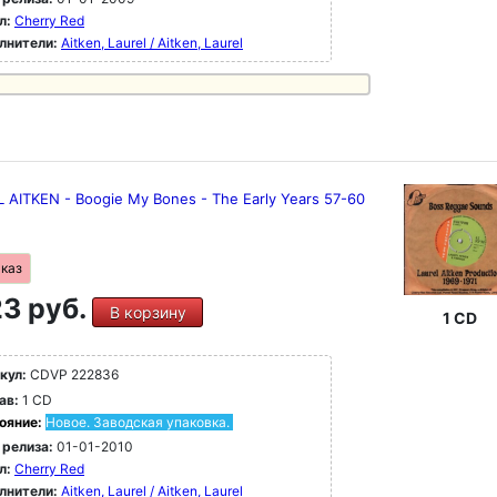
л:
Cherry Red
лнители:
Aitken, Laurel / Aitken, Laurel
 AITKEN - Boogie My Bones - The Early Years 57-60
аказ
3 руб.
В корзину
1 CD
кул:
CDVP 222836
ав:
1 CD
ояние:
Новое. Заводская упаковка.
 релиза:
01-01-2010
л:
Cherry Red
лнители:
Aitken, Laurel / Aitken, Laurel