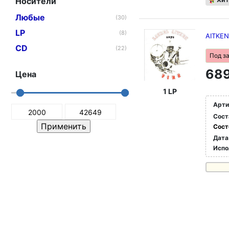
Носители
Любые
(30)
LP
(8)
AITKEN
CD
(22)
Под з
689
Цена
1 LP
Арти
Сост
Сост
Дата
Испо