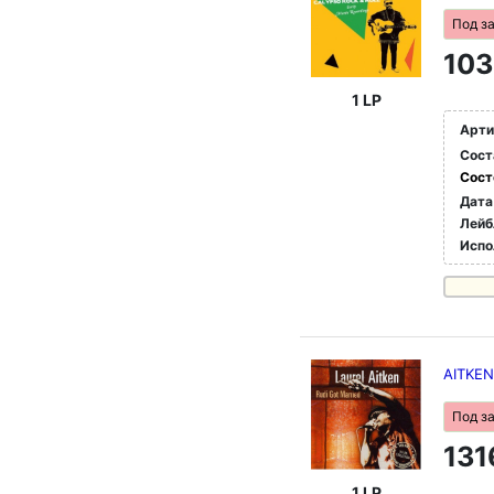
Под з
103
1 LP
Арти
Сост
Сост
Дата
Лейб
Испо
AITKEN
Под з
131
1 LP