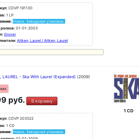
кул:
CDVP 191130
ав:
1 LP
ояние:
Новое. Заводская упаковка.
 релиза:
01-01-2003
л:
Grover
лнители:
Aitken, Laurel / Aitken, Laurel
, LAUREL - Ska With Laurel (Expanded)
(2009)
аказ
9 руб.
В корзину
1 CD
кул:
CDVP 203522
ав:
1 CD
ояние:
Новое. Заводская упаковка.
 релиза:
01-01-2009