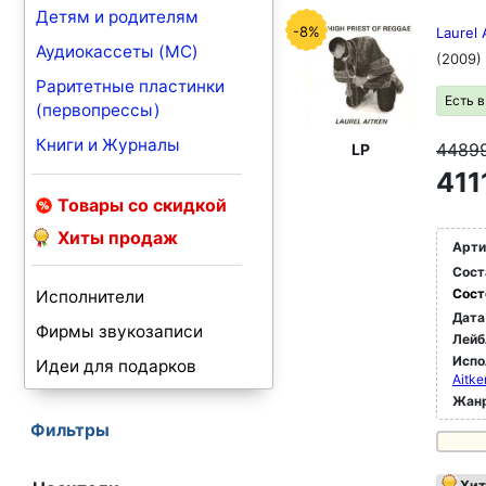
Детям и родителям
-8%
Laurel 
Аудиокассеты (MC)
(2009)
Раритетные пластинки
Есть 
(первопрессы)
Книги и Журналы
4489
LP
411
Товары со скидкой
Хиты продаж
Арти
Сост
Сост
Исполнители
Дата
Фирмы звукозаписи
Лейб
Испо
Идеи для подарков
Aitke
Жан
Фильтры
Хит