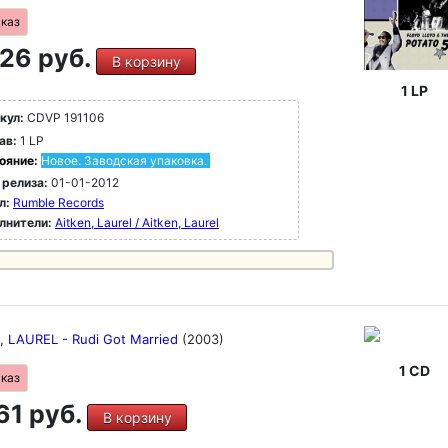
аказ
26 руб.
В корзину
1 LP
кул:
CDVP 191106
ав:
1 LP
ояние:
Новое. Заводская упаковка.
 релиза:
01-01-2012
л:
Rumble Records
лнители:
Aitken, Laurel / Aitken, Laurel
, LAUREL - Rudi Got Married
(2003)
1 CD
аказ
61 руб.
В корзину