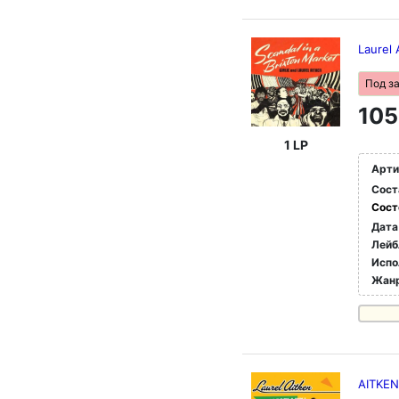
Laurel 
Под з
105
1 LP
Арти
Сост
Сост
Дата
Лейб
Испо
Жан
AITKEN