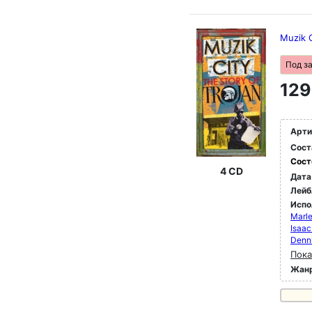
Muzik C
Под з
129
Арти
Сост
Сост
4 CD
Дата
Лейб
Испо
Marle
Isaac
Denn
Пока
Жан