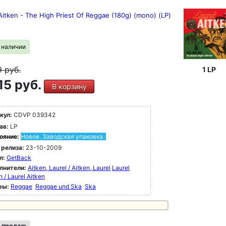
Aitken - The High Priest Of Reggae (180g) (mono) (LP)
в наличии
9
руб.
1 LP
15 руб.
В корзину
кул:
CDVP 039342
ав:
LP
ояние:
Новое. Заводская упаковка.
 релиза:
23-10-2009
л:
GetBack
лнители:
Aitken, Laurel / Aitken, Laurel
Laurel
n / Laurel Aitken
ры:
Reggae
Reggae und Ska
Ska
 продаж