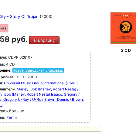
ity - Story Of Trojan
(2003)
аказ
58 руб.
В корзину
3 CD
кул:
CDVP 028107
ав:
4 CD
ояние:
Новое. Заводская упаковка.
 релиза:
01-01-2003
л:
Universal Music Group International (UMGI)
лнители:
Marley, Bob (Marley, Robert Nesta) /
y, Bob (Marley, Robert Nesta)
Isaacs, Gregory /
s, Gregory
U-Roy / U-Roy
Brown, Dennis / Brown,
is
зать больше
ры:
Регги