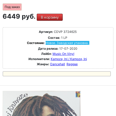
Под заказ
6449 руб.
В корзину
Артикул:
CDVP 3724625
Состав:
1 LP
Состояние:
Новое. Заводская упаковка.
Дата релиза:
17-07-2020
Лейбл:
Music On Vinyl
Исполнители:
Kamoze, Ini / Kamoze, Ini
Жанры:
Dancehall
Reggae