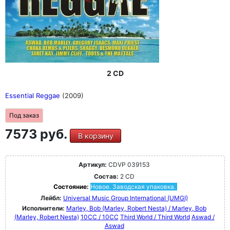
2 CD
Essential Reggae
(2009)
Под заказ
7573 руб.
В корзину
Артикул:
CDVP 039153
Состав:
2 CD
Состояние:
Новое. Заводская упаковка.
Лейбл:
Universal Music Group International (UMGI)
Исполнители:
Marley, Bob (Marley, Robert Nesta) / Marley, Bob
(Marley, Robert Nesta)
10CC / 10CC
Third World / Third World
Aswad /
Aswad