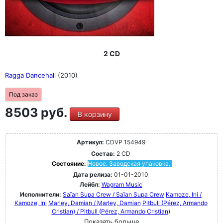
2 CD
Ragga Dancehall
(2010)
Под заказ
8503 руб.
В корзину
Артикул:
CDVP 154949
Состав:
2 CD
Состояние:
Новое. Заводская упаковка.
Дата релиза:
01-01-2010
Лейбл:
Wagram Music
Исполнители:
Saïan Supa Crew / Saïan Supa Crew
Kamoze, Ini /
Kamoze, Ini
Marley, Damian / Marley, Damian
Pitbull (Pérez, Armando
Cristian) / Pitbull (Pérez, Armando Cristian)
Показать больше