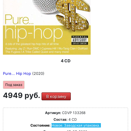
4 CD
Pure... Hip Hop
(2020)
Под заказ
4949 руб.
В корзину
Артикул:
CDVP 133268
Состав:
4 CD
Состояние:
Новое. Заводская упаковка.