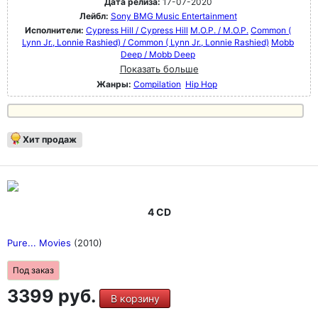
Дата релиза:
17-07-2020
Лейбл:
Sony BMG Music Entertainment
Исполнители:
Cypress Hill / Cypress Hill
M.O.P. / M.O.P.
Common (
Lynn Jr., Lonnie Rashied) / Common ( Lynn Jr., Lonnie Rashied)
Mobb
Deep / Mobb Deep
Показать больше
Жанры:
Compilation
Hip Hop
Хит продаж
4 CD
Pure... Movies
(2010)
Под заказ
3399 руб.
В корзину