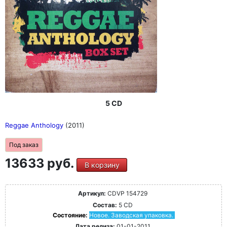
5 CD
Reggae Anthology
(2011)
Под заказ
13633 руб.
В корзину
Артикул:
CDVP 154729
Состав:
5 CD
Состояние:
Новое. Заводская упаковка.
Дата релиза:
01-01-2011