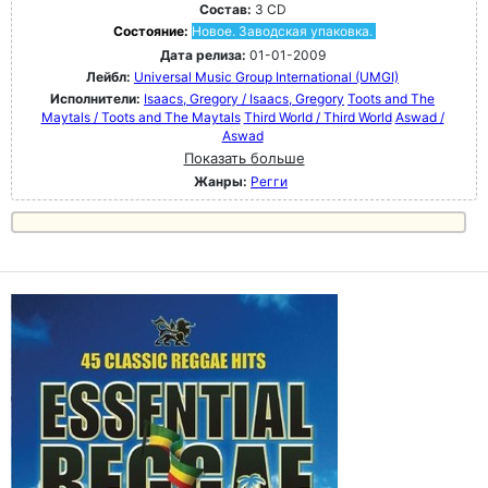
Состав:
3 CD
Состояние:
Новое. Заводская упаковка.
Дата релиза:
01-01-2009
Лейбл:
Universal Music Group International (UMGI)
Исполнители:
Isaacs, Gregory / Isaacs, Gregory
Toots and The
Maytals / Toots and The Maytals
Third World / Third World
Aswad /
Aswad
Показать больше
Жанры:
Регги