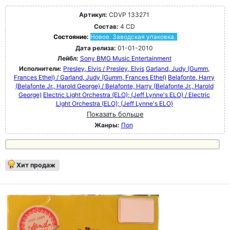
Артикул:
CDVP 133271
Состав:
4 CD
Состояние:
Новое. Заводская упаковка.
Дата релиза:
01-01-2010
Лейбл:
Sony BMG Music Entertainment
Исполнители:
Presley, Elvis / Presley, Elvis
Garland, Judy (Gumm,
Frances Ethel) / Garland, Judy (Gumm, Frances Ethel)
Belafonte, Harry
(Belafonte Jr., Harold George) / Belafonte, Harry (Belafonte Jr., Harold
George)
Electric Light Orchestra (ELO); (Jeff Lynne's ELO) / Electric
Light Orchestra (ELO); (Jeff Lynne's ELO)
Показать больше
Жанры:
Поп
Хит продаж