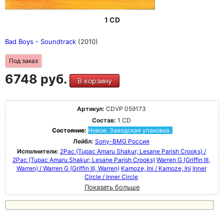
1 CD
Bad Boys - Soundtrack
(2010)
Под заказ
6748 руб.
В корзину
Артикул:
CDVP 059173
Состав:
1 CD
Состояние:
Новое. Заводская упаковка.
Лейбл:
Sony-BMG Россия
Исполнители:
2Pac (Tupac Amaru Shakur; Lesane Parish Crooks) /
2Pac (Tupac Amaru Shakur; Lesane Parish Crooks)
Warren G (Griffin III,
Warren) / Warren G (Griffin III, Warren)
Kamoze, Ini / Kamoze, Ini
Inner
Circle / Inner Circle
Показать больше