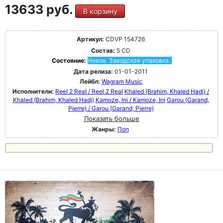
13633 руб.
В корзину
Артикул:
CDVP 154726
Состав:
5 CD
Состояние:
Новое. Заводская упаковка.
Дата релиза:
01-01-2011
Лейбл:
Wagram Music
Исполнители:
Reel 2 Real / Reel 2 Real
Khaled (Brahim, Khaled Hadj) /
Khaled (Brahim, Khaled Hadj)
Kamoze, Ini / Kamoze, Ini
Garou (Garand,
Pierre) / Garou (Garand, Pierre)
Показать больше
Жанры:
Поп