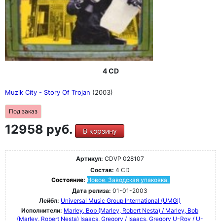
4 CD
Muzik City - Story Of Trojan
(2003)
Под заказ
12958 руб.
В корзину
Артикул:
CDVP 028107
Состав:
4 CD
Состояние:
Новое. Заводская упаковка.
Дата релиза:
01-01-2003
Лейбл:
Universal Music Group International (UMGI)
Исполнители:
Marley, Bob (Marley, Robert Nesta) / Marley, Bob
(Marley, Robert Nesta)
Isaacs, Gregory / Isaacs, Gregory
U-Roy / U-