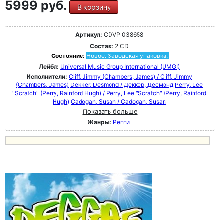
5999 руб.
В корзину
Артикул:
CDVP 038658
Состав:
2 CD
Состояние:
Новое. Заводская упаковка.
Лейбл:
Universal Music Group International (UMGI)
Исполнители:
Cliff, Jimmy (Chambers, James) / Cliff, Jimmy
(Chambers, James)
Dekker, Desmond / Деккер, Десмонд
Perry, Lee
"Scratch" (Perry, Rainford Hugh) / Perry, Lee "Scratch" (Perry, Rainford
Hugh)
Cadogan, Susan / Cadogan, Susan
Показать больше
Жанры:
Регги