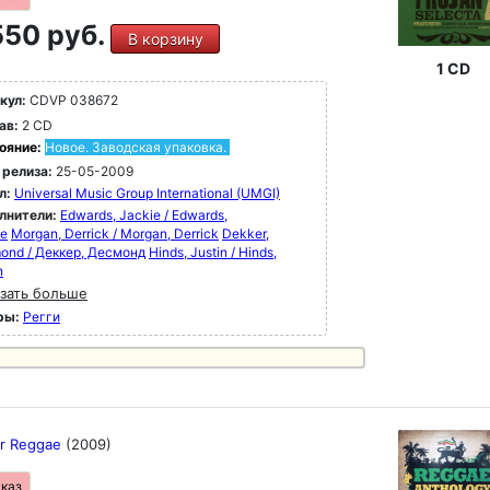
50 руб.
В корзину
1 CD
кул:
CDVP 038672
ав:
2 CD
ояние:
Новое. Заводская упаковка.
 релиза:
25-05-2009
л:
Universal Music Group International (UMGI)
лнители:
Edwards, Jackie / Edwards,
ie
Morgan, Derrick / Morgan, Derrick
Dekker,
ond / Деккер, Десмонд
Hinds, Justin / Hinds,
n
зать больше
ры:
Регги
r Reggae
(2009)
аказ