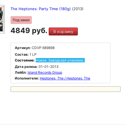
The Heptones: Party Time (180g)
(2013)
Под заказ
4849 руб.
В корзину
Артикул:
CDVP 689898
Состав:
1 LP
Состояние:
Новое. Заводская упаковка.
Дата релиза:
01-01-2013
Лейбл:
Island Records Group
Исполнители:
Heptones, The / Heptones, The