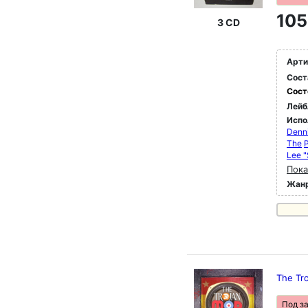
105
3 CD
Арти
Сост
Сост
Лейб
Испо
Denni
The
P
Lee "
Пока
Жан
The Tr
Под з