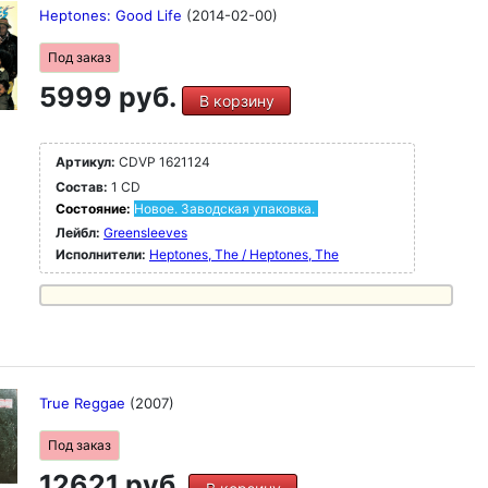
Heptones: Good Life
(2014-02-00)
Под заказ
5999 руб.
В корзину
Артикул:
CDVP 1621124
Состав:
1 CD
Состояние:
Новое. Заводская упаковка.
Лейбл:
Greensleeves
Исполнители:
Heptones, The / Heptones, The
True Reggae
(2007)
Под заказ
12621 руб.