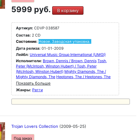
5999 руб.
В корзину
Артикул:
CDVP 038587
Состав:
2 CD
Состояние:
Новое. Заводская упаковка.
Дата релиза:
01-01-2009
Лейбл:
Universal Music Group International (UMGI)
Исполнители:
Brown, Dennis / Brown, Dennis
Tosh,
Peter (McIntosh, Winston Hubert) / Tosh, Peter
(McIntosh, Winston Hubert)
Mighty Diamonds, The /
Mighty Diamonds, The
Heptones, The / Heptones, The
Показать больше
Жанры:
Регги
Trojan Lovers Collection
(2009-05-25)
Под заказ