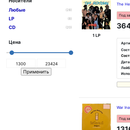
Носители
The He
Любые
(28)
Под з
LP
(8)
364
CD
(20)
1 LP
Цена
Арти
Сост
Сост
Дата
Лейб
Испо
War In
Под з
131