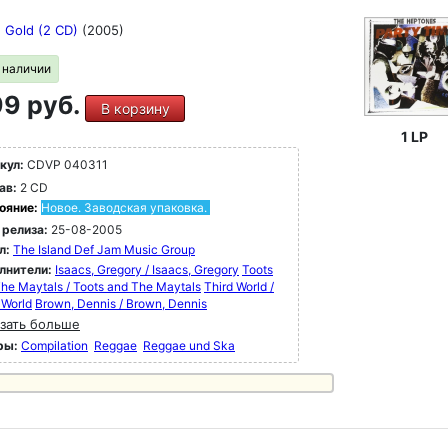
 Gold (2 CD)
(2005)
в наличии
9 руб.
В корзину
1 LP
кул:
CDVP 040311
ав:
2 CD
ояние:
Новое. Заводская упаковка.
 релиза:
25-08-2005
л:
The Island Def Jam Music Group
лнители:
Isaacs, Gregory / Isaacs, Gregory
Toots
he Maytals / Toots and The Maytals
Third World /
 World
Brown, Dennis / Brown, Dennis
зать больше
ры:
Compilation
Reggae
Reggae und Ska