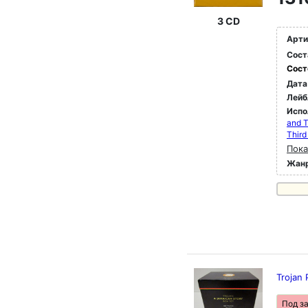
3 CD
Арти
Сост
Сост
Дата
Лейб
Испо
and T
Third
Пока
Жан
Trojan
Под з