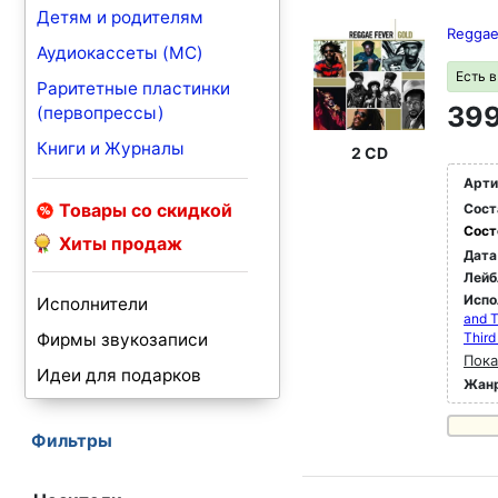
Детям и родителям
Reggae
Аудиокассеты (MC)
Есть 
Раритетные пластинки
399
(первопрессы)
Книги и Журналы
2 CD
Арти
Товары со скидкой
Сост
Сост
Хиты продаж
Дата
Лейб
Испо
Исполнители
and T
Фирмы звукозаписи
Third
Пока
Идеи для подарков
Жан
Фильтры