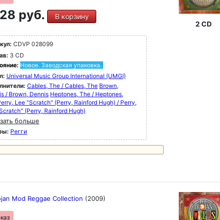
28 руб.
В корзину
2 CD
кул:
CDVP 028099
ав:
3 CD
ояние:
Новое. Заводская упаковка.
л:
Universal Music Group International (UMGI)
лнители:
Cables, The / Cables, The
Brown,
s / Brown, Dennis
Heptones, The / Heptones,
erry, Lee "Scratch" (Perry, Rainford Hugh) / Perry,
Scratch" (Perry, Rainford Hugh)
зать больше
ры:
Регги
ojan Mod Reggae Collection
(2009)
аказ