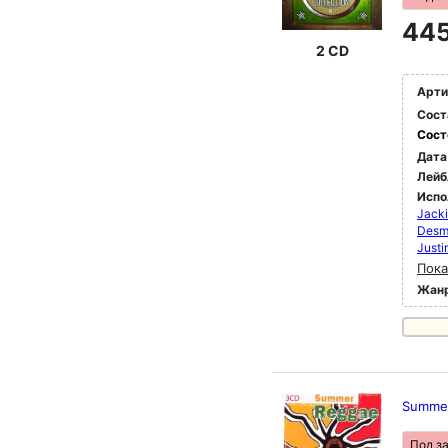
445
2 CD
Арти
Сост
Сост
Дата
Лейб
Испо
Jack
Desm
Justi
Пока
Жан
Summe
Под з