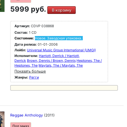
5999 руб.
В корзину
Артикул:
CDVP 038868
Состав:
1 CD
Состояние:
Новое. Заводская упаковка.
Дата релиза:
01-01-2006
Лейбл:
Universal Music Group International (UMGI)
Исполнители:
Harriott, Derrick / Harriott,
Derrick
Brown, Dennis / Brown, Dennis
Heptones, The /
Heptones, The
Maytals, The / Maytals, The
Показать больше
Жанры:
Регги
Reggae Anthology
(2011)
Под заказ