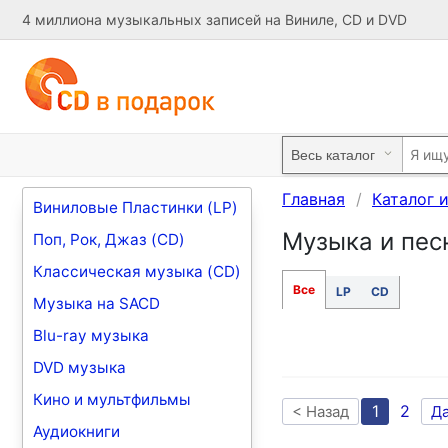
4 миллиона музыкальных записей на Виниле, CD и DVD
Главная
Каталог 
Виниловые Пластинки (LP)
Музыка и песн
Поп, Рок, Джаз (CD)
Классическая музыка (CD)
Все
LP
CD
Музыка на SACD
Blu-ray музыка
DVD музыка
Кино и мультфильмы
1
2
< Назад
Д
Аудиокниги