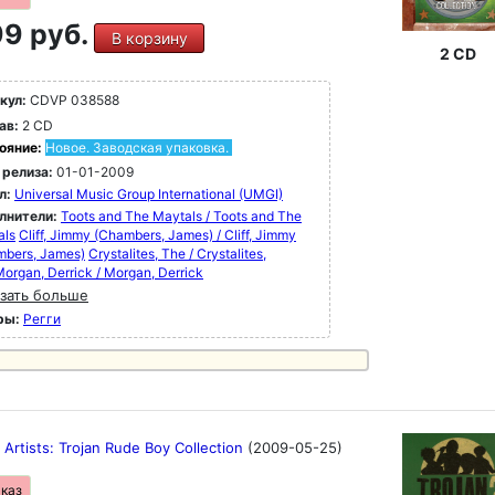
9 руб.
В корзину
2 CD
кул:
CDVP 038588
ав:
2 CD
ояние:
Новое. Заводская упаковка.
 релиза:
01-01-2009
л:
Universal Music Group International (UMGI)
лнители:
Toots and The Maytals / Toots and The
als
Cliff, Jimmy (Chambers, James) / Cliff, Jimmy
mbers, James)
Crystalites, The / Crystalites,
organ, Derrick / Morgan, Derrick
зать больше
ры:
Регги
 Artists: Trojan Rude Boy Collection
(2009-05-25)
аказ