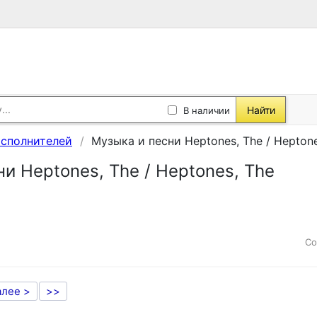
Найти
В наличии
исполнителей
Музыка и песни Heptones, The / Heptone
и Heptones, The / Heptones, The
Со
алее >
>>