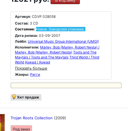
В корзину
Артикул:
CDVP 028058
Состав:
3 CD
Состояние:
Новое. Заводская упаковка.
Дата релиза:
03-09-2007
Лейбл:
Universal Music Group International (UMGI)
Исполнители:
Marley, Bob (Marley, Robert Nesta) /
Marley, Bob (Marley, Robert Nesta)
Toots and The
Maytals / Toots and The Maytals
Third World / Third
World
Aswad / Aswad
Показать больше
Жанры:
Регги
Хит продаж
Trojan Roots Collection
(2009)
Под заказ