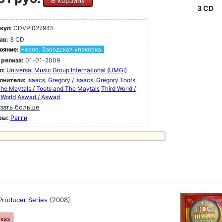
В корзину
3 CD
кул:
CDVP 027945
ав:
3 CD
ояние:
Новое. Заводская упаковка.
 релиза:
01-01-2009
л:
Universal Music Group International (UMGI)
лнители:
Isaacs, Gregory / Isaacs, Gregory
Toots
he Maytals / Toots and The Maytals
Third World /
 World
Aswad / Aswad
зать больше
ры:
Регги
 Producer Series
(2008)
аказ