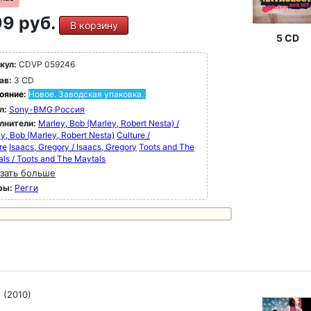
9 руб.
В корзину
5 CD
кул:
CDVP 059246
ав:
3 CD
ояние:
Новое. Заводская упаковка.
л:
Sony-BMG Россия
лнители:
Marley, Bob (Marley, Robert Nesta) /
y, Bob (Marley, Robert Nesta)
Culture /
re
Isaacs, Gregory / Isaacs, Gregory
Toots and The
ls / Toots and The Maytals
зать больше
ры:
Регги
e
(2010)