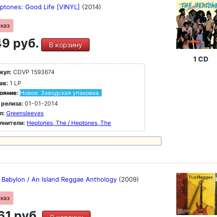
ptones: Good Life [VINYL]
(2014)
аказ
9 руб.
В корзину
1 CD
кул:
CDVP 1593674
ав:
1 LP
ояние:
Новое. Заводская упаковка.
 релиза:
01-01-2014
л:
Greensleeves
лнители:
Heptones, The / Heptones, The
a Babylon / An Island Reggae Anthology
(2009)
аказ
61 руб.