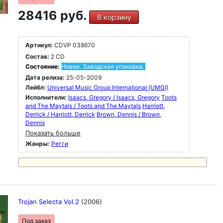
28416 руб.
В корзину
Артикул:
CDVP 038670
Состав:
2 CD
Состояние:
Новое. Заводская упаковка.
Дата релиза:
25-05-2009
Лейбл:
Universal Music Group International (UMGI)
Исполнители:
Isaacs, Gregory / Isaacs, Gregory
Toots
and The Maytals / Toots and The Maytals
Harriott,
Derrick / Harriott, Derrick
Brown, Dennis / Brown,
Dennis
Показать больше
Жанры:
Регги
Trojan Selecta Vol.2
(2006)
Под заказ