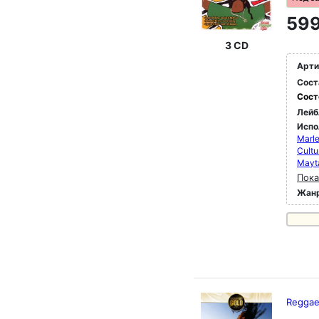
599
3 CD
Арти
Сост
Сост
Лейб
Испо
Marle
Cultu
Mayta
Пока
Жан
Regga