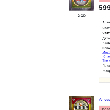
599
2 CD
Арти
Сост
Сост
Дата
Лейб
Испо
Mayt
(Cha
The
M
Пока
Жан
Various
Под з