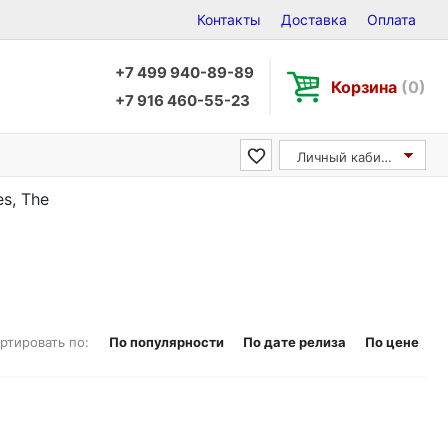
Контакты
Доставка
Оплата
+7 499 940-89-89
Корзина
(0)
+7 916 460-55-23
Личный кабинет
s, The
ртировать по:
По популярности
По дате релиза
По цене