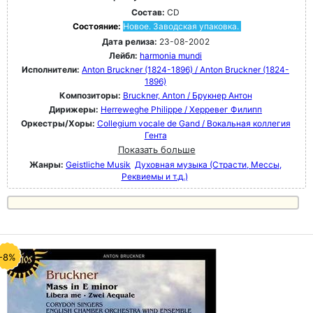
Состав:
CD
Состояние:
Новое. Заводская упаковка.
Дата релиза:
23-08-2002
Лейбл:
harmonia mundi
Исполнители:
Anton Bruckner (1824-1896) / Anton Bruckner (1824-
1896)
Композиторы:
Bruckner, Anton / Брукнер Антон
Дирижеры:
Herreweghe Philippe / Херревег Филипп
Оркестры/Хоры:
Collegium vocale de Gand / Вокальная коллегия
Гента
Показать больше
Жанры:
Geistliche Musik
Духовная музыка (Страсти, Мессы,
Реквиемы и т.д.)
-8%