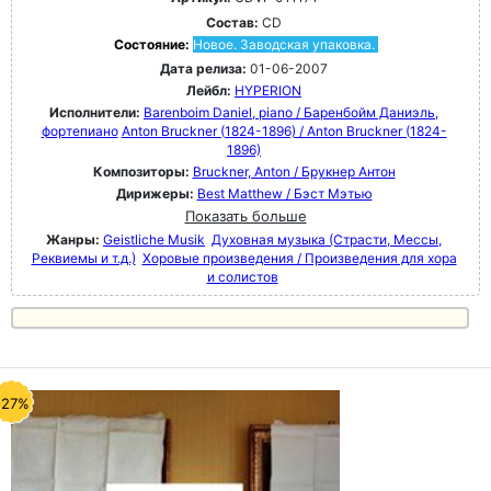
Состав:
CD
Состояние:
Новое. Заводская упаковка.
Дата релиза:
01-06-2007
Лейбл:
HYPERION
Исполнители:
Barenboim Daniel, piano / Баренбойм Даниэль,
фортепиано
Anton Bruckner (1824-1896) / Anton Bruckner (1824-
1896)
Композиторы:
Bruckner, Anton / Брукнер Антон
Дирижеры:
Best Matthew / Бэст Мэтью
Показать больше
Жанры:
Geistliche Musik
Духовная музыка (Страсти, Мессы,
Реквиемы и т.д.)
Хоровые произведения / Произведения для хора
и солистов
-27%