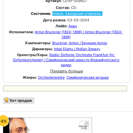
Артикул:
CDVP 009507
Состав:
CD
Состояние:
Новое. Заводская упаковка.
Дата релиза:
03-05-2004
Лейбл:
Apex
Исполнители:
Anton Bruckner (1824-1896) / Anton Bruckner (1824-
1896)
Композиторы:
Bruckner, Anton / Брукнер Антон
Дирижеры:
Inbal Eliahu / Инбал Элиаху
Оркестры/Хоры:
Radio-Sinfonie-Orchester Frankfurt (hr-
Sinfonieorchester) / Симфонический оркестр Франкфуртского
радио
Показать больше
Жанры:
Orchesterwerke
Симфоническая музыка
Хит продаж
-8%