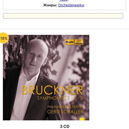
Жанры:
Orchesterwerke
-18%
3 CD