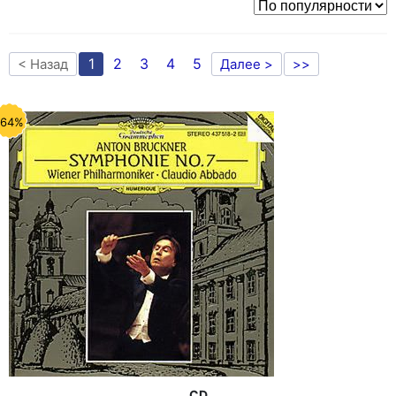
1
2
3
4
5
< Назад
Далее >
>>
-64%
CD