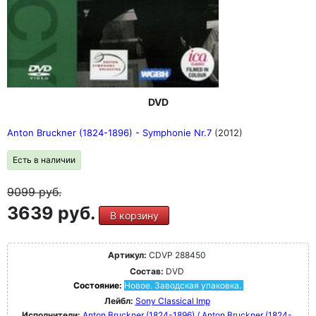
DVD
Anton Bruckner (1824-1896) - Symphonie Nr.7
(2012)
Есть в наличии
9099
руб.
3639 руб.
В корзину
Артикул:
CDVP 288450
Состав:
DVD
Состояние:
Новое. Заводская упаковка.
Лейбл:
Sony Classical Imp
Исполнители:
Anton Bruckner (1824-1896) / Anton Bruckner (1824-