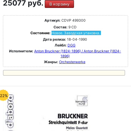
25077 руб.
В корзину
Артикул:
CDVP 499300
Состав:
9 CD
Состояние:
Новое. Заводская упаковка.
Дата релиза:
18-04-1990
Лейбл:
DGG
Исполнители:
Anton Bruckner (1824-1896) / Anton Bruckner (1824-
1896)
Жанры:
Orchesterwerke
-22%