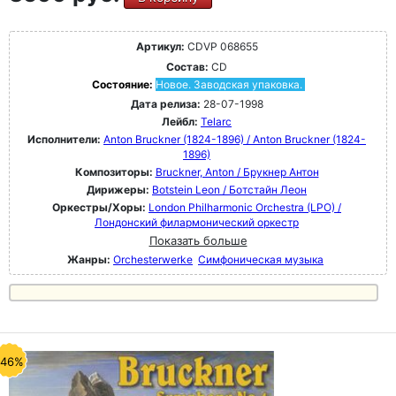
Артикул:
CDVP 068655
Состав:
CD
Состояние:
Новое. Заводская упаковка.
Дата релиза:
28-07-1998
Лейбл:
Telarc
Исполнители:
Anton Bruckner (1824-1896) / Anton Bruckner (1824-
1896)
Композиторы:
Bruckner, Anton / Брукнер Антон
Дирижеры:
Botstein Leon / Ботстайн Леон
Оркестры/Хоры:
London Philharmonic Orchestra (LPO) /
Лондонский филармонический оркестр
Показать больше
Жанры:
Orchesterwerke
Симфоническая музыка
-46%