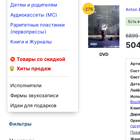
Детям и родителям
-27%
Anton 
Аудиокассеты (MC)
Есть 
Раритетные пластинки
(первопрессы)
6899
Книги и Журналы
504
DVD
Товары со скидкой
Арти
Хиты продаж
Сост
Сост
Дата
Исполнители
Лейб
Фирмы звукозаписи
Испо
Bruck
Идеи для подарков
Комп
Дир
Орк
Фильтры
госу
Пока
Жан