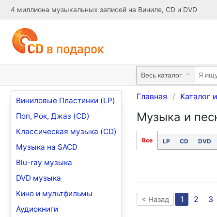
4 миллиона музыкальных записей на Виниле, CD и DVD
Главная
Каталог 
Виниловые Пластинки (LP)
Музыка и песн
Поп, Рок, Джаз (CD)
Классическая музыка (CD)
Все
LP
CD
DVD
Музыка на SACD
Blu-ray музыка
DVD музыка
Кино и мультфильмы
1
2
3
< Назад
Аудиокниги