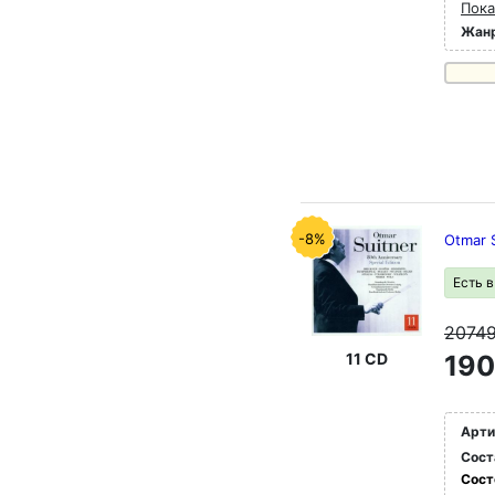
Пока
Жан
-8%
Otmar S
Есть 
2074
11 CD
190
Арти
Сост
Сост