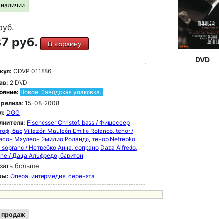
в наличии
руб.
7 руб.
В корзину
DVD
кул:
CDVP 011886
ав:
2 DVD
ояние:
Новое. Заводская упаковка.
 релиза:
15-08-2008
л:
DGG
лнители:
Fischesser Christof, bass / Фишессер
тоф, бас
Villazón Mauleón Emilio Rolando, tenor /
ясон Маулеон Эмилио Роландо, тенор
Netrebko
 soprano / Нетребко Анна, сопрано
Daza Alfredo,
one / Даца Альфредо, баритон
зать больше
ры:
Опера, интермедия, серената
 продаж