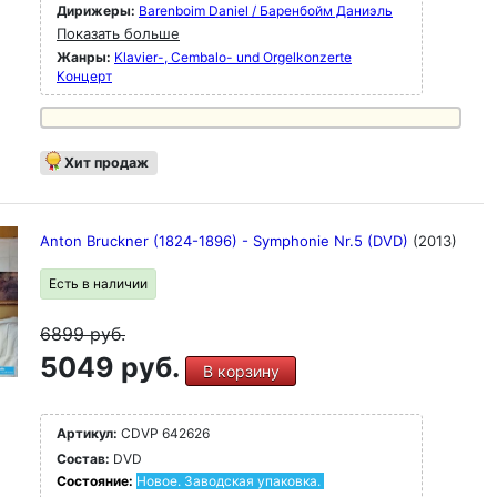
Дирижеры:
Barenboim Daniel / Баренбойм Даниэль
Показать больше
Жанры:
Klavier-, Cembalo- und Orgelkonzerte
Концерт
Хит продаж
Anton Bruckner (1824-1896) - Symphonie Nr.5 (DVD)
(2013)
Есть в наличии
6899
руб.
5049 руб.
В корзину
Артикул:
CDVP 642626
Состав:
DVD
Состояние:
Новое. Заводская упаковка.