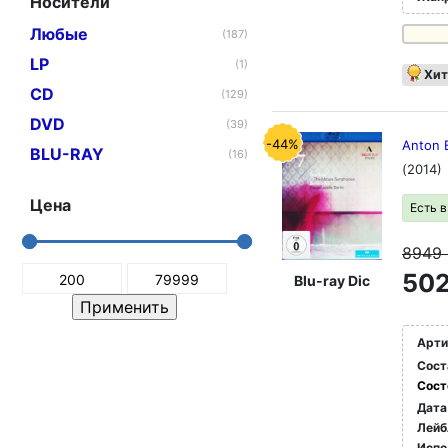
Носители
Любые
(187)
LP
(1)
Хит
CD
(129)
DVD
(39)
-44%
Anton B
BLU-RAY
(16)
(2014)
Цена
Есть 
8949
502
Blu-ray Dic
Арти
Сост
Сост
Дата
Лейб
Испо