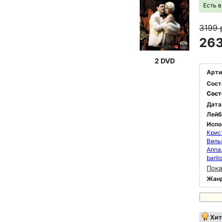
Есть 
3199
263
2 DVD
Арти
Сост
Сост
Дата
Лейб
Испо
Крис
Виль
Anna,
barit
Пока
Жан
Хит