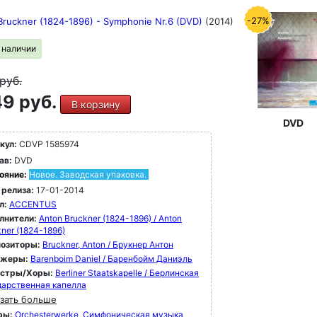
-27%
Bruckner (1824-1896) - Symphonie Nr.6 (DVD)
(2014)
в наличии
руб.
9 руб.
В корзину
DVD
кул:
CDVP 1585974
ав:
DVD
ояние:
Новое. Заводская упаковка.
 релиза:
17-01-2014
л:
ACCENTUS
лнители:
Anton Bruckner (1824-1896) / Anton
ner (1824-1896)
озиторы:
Bruckner, Anton / Брукнер Антон
ижеры:
Barenboim Daniel / Баренбойм Даниэль
естры/Хоры:
Berliner Staatskapelle / Берлинская
дарственная капелла
зать больше
ры:
Orchesterwerke
Симфоническая музыка