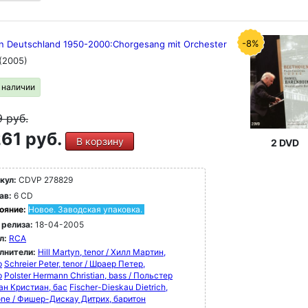
-8%
in Deutschland 1950-2000:Chorgesang mit Orchester
(2005)
в наличии
9
руб.
61 руб.
В корзину
2 DVD
кул:
CDVP 278829
ав:
6 CD
ояние:
Новое. Заводская упаковка.
 релиза:
18-04-2005
л:
RCA
лнители:
Hill Martyn, tenor / Хилл Мартин,
р
Schreier Peter, tenor / Шраер Петер,
р
Polster Hermann Christian, bass / Польстер
ан Кристиан, бас
Fischer-Dieskau Dietrich,
tone / Фишер-Дискау Дитрих, баритон