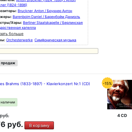
ner (1824-1896)
озиторы:
Bruckner, Anton / Брукнер Антон
ижеры:
Barenboim Daniel / Баренбойм Даниэль
естры/Хоры:
Berliner Staatskapelle / Берлинская
дарственная капелла
зать больше
ры:
Orchesterwerke
Симфоническая музыка
 продаж
-15%
s Brahms (1833-1897) - Klavierkonzert Nr.1 (CD)
в наличии
руб.
4 CD
6 руб.
В корзину