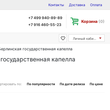
Контакты
Доставка
Оплата
+7 499 940-89-89
Корзина
(0)
+7 916 460-55-23
Личный кабинет
/ Берлинская государственная капелла
я государственная капелла
ртировать по:
По популярности
По дате релиза
По цене