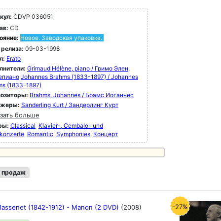
кул:
CDVP 036051
ав:
CD
ояние:
Новое. Заводская упаковка.
 релиза:
09-03-1998
л:
Erato
лнители:
Grimaud Hélène, piano / Гримо Элен,
епиано
Johannes Brahms (1833-1897) / Johannes
ms (1833-1897)
озиторы:
Brahms, Johannes / Брамс Иоганнес
ижеры:
Sanderling Kurt / Зандерлинг Курт
зать больше
ры:
Classical
Klavier-, Cembalo- und
konzerte
Romantic
Symphonies
Концерт
 продаж
-27%
Massenet (1842-1912) - Manon (2 DVD)
(2008)