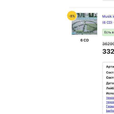
-8%
Musik 
(6 CD)
Есть 
6 CD
3629
332
Арти
Сост
Сост
Дата
Лейб
Испо
тено
тено
Герм
bari