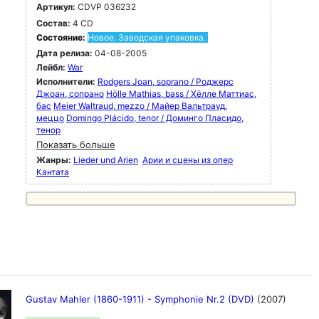
Артикул:
CDVP 036232
Состав:
4 CD
Состояние:
Новое. Заводская упаковка.
Дата релиза:
04-08-2005
Лейбл:
War
Исполнители:
Rodgers Joan, soprano / Роджерс
Джоан, сопрано
Hölle Mathias, bass / Хёлле Маттиас,
бас
Meier Waltraud, mezzo / Майер Вальтрауд,
меццо
Domingo Plácido, tenor / Доминго Пласидо,
тенор
Показать больше
Жанры:
Lieder und Arien
Арии и сцены из опер
Кантата
Gustav Mahler (1860-1911) - Symphonie Nr.2 (DVD)
(2007)