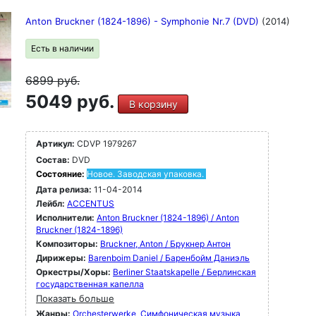
Anton Bruckner (1824-1896) - Symphonie Nr.7 (DVD)
(2014)
Есть в наличии
6899
руб.
5049 руб.
В корзину
Артикул:
CDVP 1979267
Состав:
DVD
Состояние:
Новое. Заводская упаковка.
Дата релиза:
11-04-2014
Лейбл:
ACCENTUS
Исполнители:
Anton Bruckner (1824-1896) / Anton
Bruckner (1824-1896)
Композиторы:
Bruckner, Anton / Брукнер Антон
Дирижеры:
Barenboim Daniel / Баренбойм Даниэль
Оркестры/Хоры:
Berliner Staatskapelle / Берлинская
государственная капелла
Показать больше
Жанры:
Orchesterwerke
Симфоническая музыка