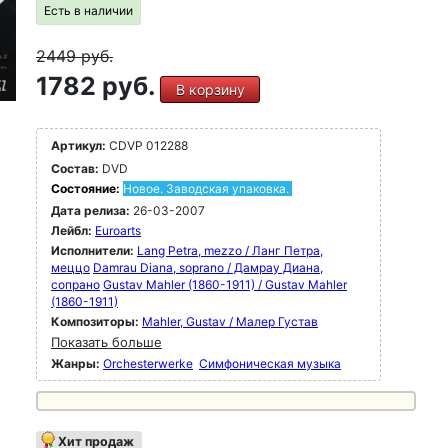
Есть в наличии
2449
руб.
1782 руб.
В корзину
Артикул:
CDVP 012288
Состав:
DVD
Состояние:
Новое. Заводская упаковка.
Дата релиза:
26-03-2007
Лейбл:
Euroarts
Исполнители:
Lang Petra, mezzo / Ланг Петра,
меццо
Damrau Diana, soprano / Дамрау Диана,
сопрано
Gustav Mahler (1860-1911) / Gustav Mahler
(1860-1911)
Композиторы:
Mahler, Gustav / Малер Густав
Показать больше
Жанры:
Orchesterwerke
Симфоническая музыка
Хит продаж