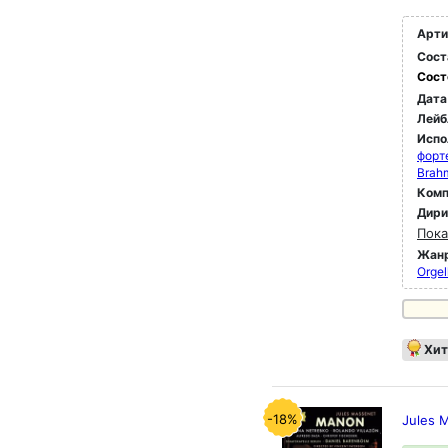
Арти
Сост
Сост
Дата
Лейб
Испо
форт
Brah
Комп
Дир
Пока
Жан
Orgel
Хит
-18%
Jules 