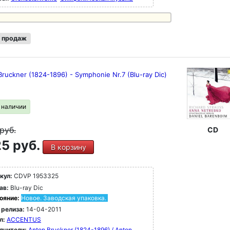
 продаж
ruckner (1824-1896) - Symphonie Nr.7 (Blu-ray Dic)
в наличии
руб.
CD
5 руб.
В корзину
кул:
CDVP 1953325
ав:
Blu-ray Dic
ояние:
Новое. Заводская упаковка.
 релиза:
14-04-2011
л:
ACCENTUS
лнители:
Anton Bruckner (1824-1896) / Anton