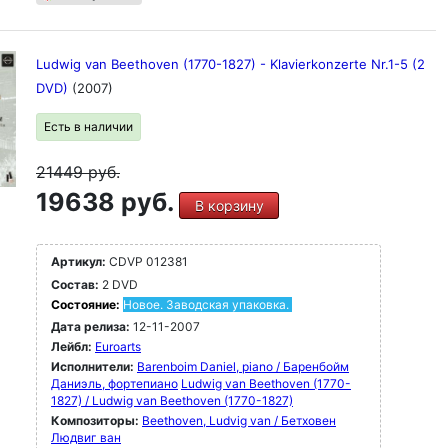
Ludwig van Beethoven (1770-1827) - Klavierkonzerte Nr.1-5 (2
DVD)
(2007)
Есть в наличии
21449
руб.
19638 руб.
В корзину
Артикул:
CDVP 012381
Состав:
2 DVD
Состояние:
Новое. Заводская упаковка.
Дата релиза:
12-11-2007
Лейбл:
Euroarts
Исполнители:
Barenboim Daniel, piano / Баренбойм
Даниэль, фортепиано
Ludwig van Beethoven (1770-
1827) / Ludwig van Beethoven (1770-1827)
Композиторы:
Beethoven, Ludvig van / Бетховен
Людвиг ван