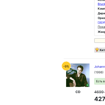
Bruck
Комп
Дир
Орк
госу
Пока
Жан
Хит
-9%
Johanne
(1998)
Есть 
4699
CD
427