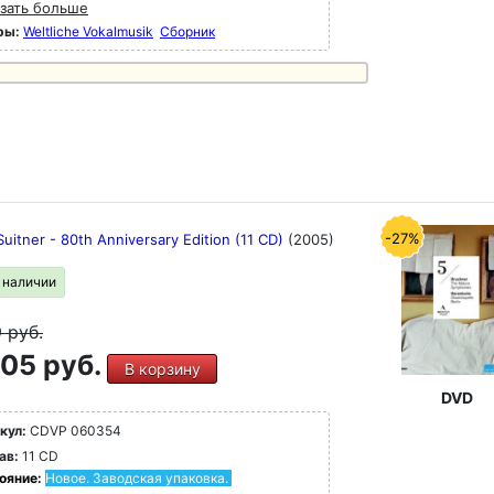
зать больше
ры:
Weltliche Vokalmusik
Сборник
-27%
uitner - 80th Anniversary Edition (11 CD)
(2005)
в наличии
9
руб.
05 руб.
В корзину
DVD
кул:
CDVP 060354
ав:
11 CD
ояние:
Новое. Заводская упаковка.