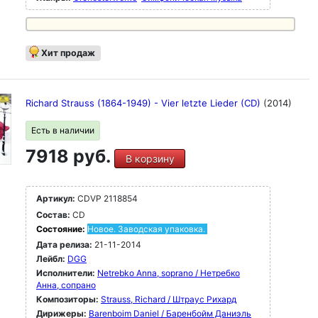
Хит продаж
Richard Strauss (1864-1949) - Vier letzte Lieder (CD)
(2014)
Есть в наличии
7918 руб.
В корзину
Артикул:
CDVP 2118854
Состав:
CD
Состояние:
Новое. Заводская упаковка.
Дата релиза:
21-11-2014
Лейбл:
DGG
Исполнители:
Netrebko Anna, soprano / Нетребко
Анна, сопрано
Композиторы:
Strauss, Richard / Штраус Рихард
Дирижеры:
Barenboim Daniel / Баренбойм Даниэль