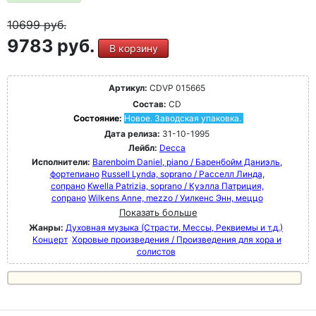
10699
руб.
9783 руб.
В корзину
Артикул:
CDVP 015665
Состав:
CD
Состояние:
Новое. Заводская упаковка.
Дата релиза:
31-10-1995
Лейбл:
Decca
Исполнители:
Barenboim Daniel, piano / Баренбойм Даниэль,
фортепиано
Russell Lynda, soprano / Расселл Линда,
сопрано
Kwella Patrizia, soprano / Куэлла Патриция,
сопрано
Wilkens Anne, mezzo / Уилкенс Энн, меццо
Показать больше
Жанры:
Духовная музыка (Страсти, Мессы, Реквиемы и т.д.)
Концерт
Хоровые произведения / Произведения для хора и
солистов