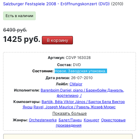
Salzburger Festspiele 2008 - Eröffnungskonzert (DVD)
(2010)
Есть в наличии
6499
руб.
1425 руб.
В корзину
Артикул:
CDVP 163028
Состав:
DVD
Состояние:
Новое. Заводская упаковка.
Дата релиза:
26-07-2010
Лейбл:
CMajor
Исполнители:
Barenboim Daniel, piano / Баренбойм Даниэль,
фортепиано
/
Композиторы:
Bartók, Béla Viktor János / Барток Бела Виктор
Янош
Ravel, Joseph Maurice / Равель Жозеф Морис
Показать больше
Жанры:
Orchesterwerke
Балет/Танец
Концерт
Оркестровые
произведения