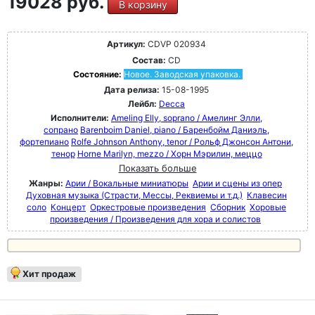
19028 руб.
В корзину
Артикул:
CDVP 020934
Состав:
CD
Состояние:
Новое. Заводская упаковка.
Дата релиза:
15-08-1995
Лейбл:
Decca
Исполнители:
Ameling Elly, soprano / Амелинг Элли,
сопрано
Barenboim Daniel, piano / Баренбойм Даниэль,
фортепиано
Rolfe Johnson Anthony, tenor / Рольф Джонсон Антони,
тенор
Horne Marilyn, mezzo / Хорн Мэрилин, меццо
Показать больше
Жанры:
Арии / Вокальные миниатюры
Арии и сцены из опер
Духовная музыка (Страсти, Мессы, Реквиемы и т.д.)
Клавесин
соло
Концерт
Оркестровые произведения
Сборник
Хоровые
произведения / Произведения для хора и солистов
Хит продаж