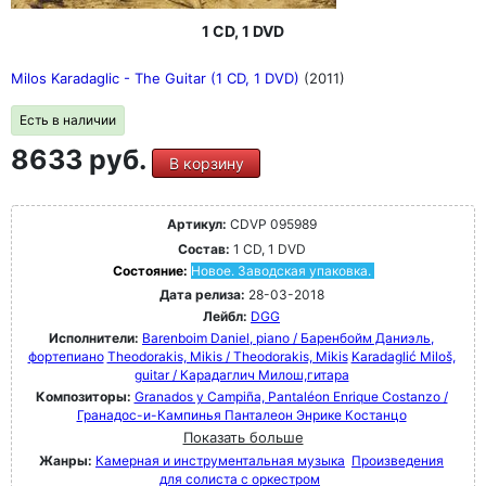
1 CD, 1 DVD
Milos Karadaglic - The Guitar (1 CD, 1 DVD)
(2011)
Есть в наличии
8633 руб.
В корзину
Артикул:
CDVP 095989
Состав:
1 CD, 1 DVD
Состояние:
Новое. Заводская упаковка.
Дата релиза:
28-03-2018
Лейбл:
DGG
Исполнители:
Barenboim Daniel, piano / Баренбойм Даниэль,
фортепиано
Theodorakis, Mikis / Theodorakis, Mikis
Karadaglić Miloš,
guitar / Карадаглич Милош,гитара
Композиторы:
Granados y Campiña, Pantaléon Enrique Costanzo /
Гранадос-и-Кампинья Панталеон Энрике Костанцо
Показать больше
Жанры:
Камерная и инструментальная музыка
Произведения
для солиста с оркестром