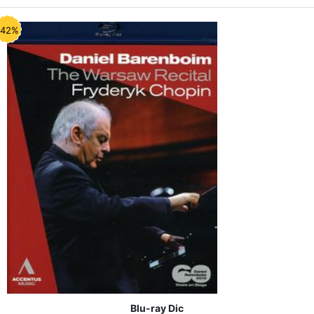
-42%
Blu-ray Dic