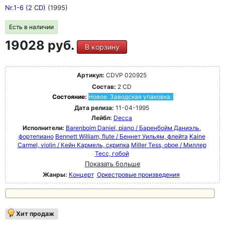
Nr.1-6 (2 CD)
(1995)
Есть в наличии
19028 руб.
В корзину
Артикул:
CDVP 020925
Состав:
2 CD
Состояние:
Новое. Заводская упаковка.
Дата релиза:
11-04-1995
Лейбл:
Decca
Исполнители:
Barenboim Daniel, piano / Баренбойм Даниэль,
фортепиано
Bennett William, flute / Беннет Уильям, флейта
Kaine
Carmel, violin / Кейн Кармель, скрипка
Miller Tess, oboe / Миллер
Тесс, гобой
Показать больше
Жанры:
Концерт
Оркестровые произведения
Хит продаж