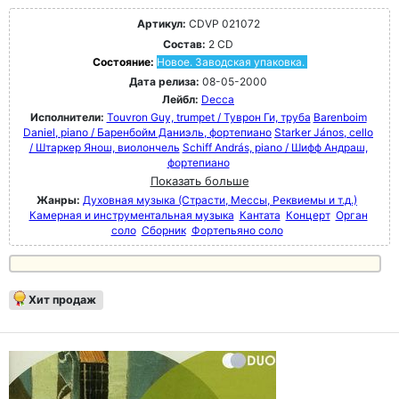
Артикул:
CDVP 021072
Состав:
2 CD
Состояние:
Новое. Заводская упаковка.
Дата релиза:
08-05-2000
Лейбл:
Decca
Исполнители:
Touvron Guy, trumpet / Туврон Ги, труба
Barenboim
Daniel, piano / Баренбойм Даниэль, фортепиано
Starker János, cello
/ Штаркер Янош, виолончель
Schiff András, piano / Шифф Андраш,
фортепиано
Показать больше
Жанры:
Духовная музыка (Страсти, Мессы, Реквиемы и т.д.)
Камерная и инструментальная музыка
Кантата
Концерт
Орган
соло
Сборник
Фортепьяно соло
Хит продаж