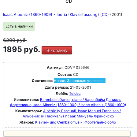
CD
Isaac Albeniz (1860-1909) - Iberia (Klavierfassung) (CD)
(2001)
Есть в наличии
6299
руб.
1895 руб.
В корзину
Артикул:
CDVP 025646
Состав:
CD
Состояние:
Новое. Заводская упаковка.
Дата релиза:
21-05-2001
Лейбл:
Teldec
Исполнители:
Barenboim Daniel, piano / Баренбойм Даниэль,
фортепиано
Isaac Albeniz (1860-1909) / Isaac Albeniz (1860-1909)
Композиторы:
Albéniz (y Pascual), Isaac Manuel Francisco /
Альбенис (и Паскуаль) Исаак Мануэль Франсиско
Жанры:
Klavier- und Cembalomusik
Фортепьяно соло