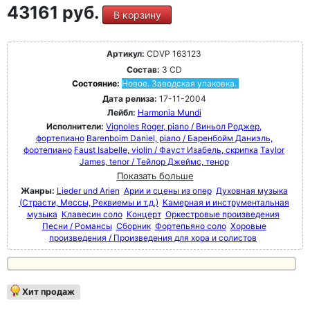
43161 руб.
В корзину
Артикул:
CDVP 163123
Состав:
3 CD
Состояние:
Новое. Заводская упаковка.
Дата релиза:
17-11-2004
Лейбл:
Harmonia Mundi
Исполнители:
Vignoles Roger, piano / Виньол Роджер,
фортепиано
Barenboim Daniel, piano / Баренбойм Даниэль,
фортепиано
Faust Isabelle, violin / Фауст Изабель, скрипка
Taylor
James, tenor / Тейлор Джеймс, тенор
Показать больше
Жанры:
Lieder und Arien
Арии и сцены из опер
Духовная музыка
(Страсти, Мессы, Реквиемы и т.д.)
Камерная и инструментальная
музыка
Клавесин соло
Концерт
Оркестровые произведения
Песни / Романсы
Сборник
Фортепьяно соло
Хоровые
произведения / Произведения для хора и солистов
Хит продаж