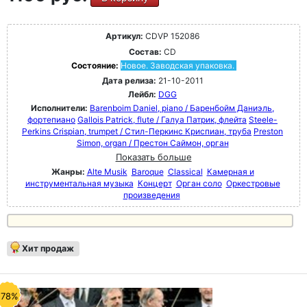
Артикул:
CDVP 152086
Состав:
CD
Состояние:
Новое. Заводская упаковка.
Дата релиза:
21-10-2011
Лейбл:
DGG
Исполнители:
Barenboim Daniel, piano / Баренбойм Даниэль,
фортепиано
Gallois Patrick, flute / Галуа Патрик, флейта
Steele-
Perkins Crispian, trumpet / Стил-Перкинс Криспиан, труба
Preston
Simon, organ / Престон Саймон, орган
Показать больше
Жанры:
Alte Musik
Baroque
Classical
Камерная и
инструментальная музыка
Концерт
Орган соло
Оркестровые
произведения
Хит продаж
-78%