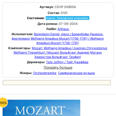
Артикул:
CDVP 008554
Состав:
DVD
Состояние:
Новое. Заводская упаковка.
Дата релиза:
07-06-2004
Лейбл:
Arthaus.
Исполнители:
Barenboim Daniel, piano / Баренбойм Даниэль,
фортепиано
Wolfgang Amadeus Mozart (1756-1791) / Wolfgang
Amadeus Mozart (1756-1791)
Композиторы:
Mozart, Wolfgang Amadeus (Joannes Chrysostomus
Wolfgang Theophilus) / Моцарт Вольфганг Амадей (Иоганн
Хризостом Вольфганг Теофил)
Дирижеры:
Tate Jeffrey / Тейт Джеффри
Показать больше
Жанры:
Orchesterwerke
Симфоническая музыка
-56%