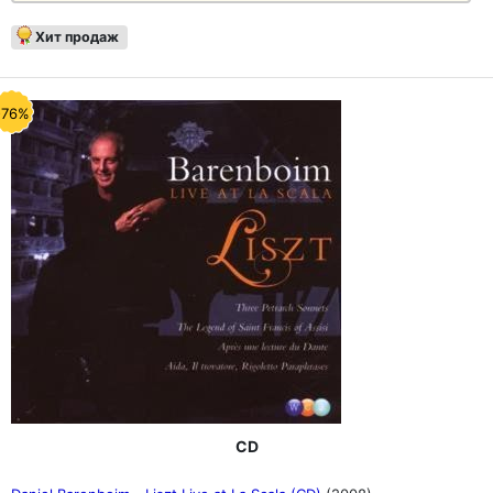
Хит продаж
-76%
CD