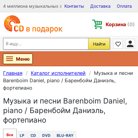
4 миллиона музыкальных записей на Виниле, CD и DVD
Контакты
Доставка
Оплата
Корзина
(0)
Найти
Меню
Главная
Каталог исполнителей
Музыка и песни
Barenboim Daniel, piano / Баренбойм Даниэль,
фортепиано
Музыка и песни Barenboim Daniel,
piano / Баренбойм Даниэль,
фортепиано
Все
LP
CD
DVD
BLU-RAY