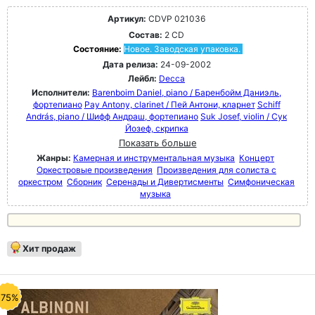
Артикул:
CDVP 021036
Состав:
2 CD
Состояние:
Новое. Заводская упаковка.
Дата релиза:
24-09-2002
Лейбл:
Decca
Исполнители:
Barenboim Daniel, piano / Баренбойм Даниэль,
фортепиано
Pay Antony, clarinet / Пей Антони, кларнет
Schiff
András, piano / Шифф Андраш, фортепиано
Suk Josef, violin / Сук
Йозеф, скрипка
Показать больше
Жанры:
Камерная и инструментальная музыка
Концерт
Оркестровые произведения
Произведения для солиста с
оркестром
Сборник
Серенады и Дивертисменты
Симфоническая
музыка
Хит продаж
-75%