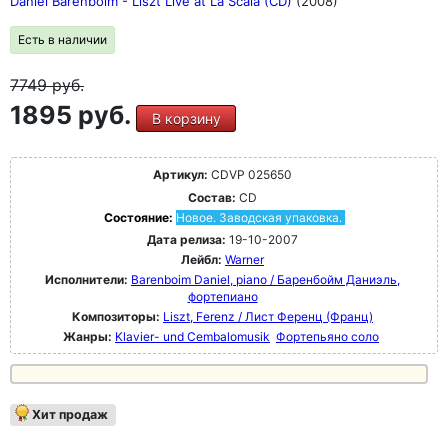
Daniel Barenboim - Liszt Live at La Scala (CD)
(2008)
Есть в наличии
7749
руб.
1895 руб.
В корзину
Артикул:
CDVP 025650
Состав:
CD
Состояние:
Новое. Заводская упаковка.
Дата релиза:
19-10-2007
Лейбл:
Warner
Исполнители:
Barenboim Daniel, piano / Баренбойм Даниэль,
фортепиано
Композиторы:
Liszt, Ferenz / Лист Ференц (Франц)
Жанры:
Klavier- und Cembalomusik
Фортепьяно соло
Хит продаж