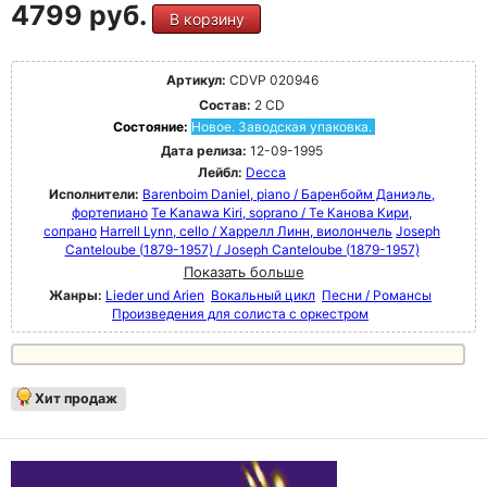
4799 руб.
В корзину
Артикул:
CDVP 020946
Состав:
2 CD
Состояние:
Новое. Заводская упаковка.
Дата релиза:
12-09-1995
Лейбл:
Decca
Исполнители:
Barenboim Daniel, piano / Баренбойм Даниэль,
фортепиано
Te Kanawa Kiri, soprano / Те Канова Кири,
сопрано
Harrell Lynn, cello / Харрелл Линн, виолончель
Joseph
Canteloube (1879-1957) / Joseph Canteloube (1879-1957)
Показать больше
Жанры:
Lieder und Arien
Вокальный цикл
Песни / Романсы
Произведения для солиста с оркестром
Хит продаж