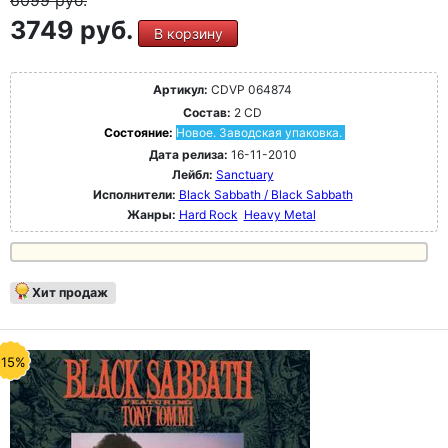
6099
руб.
3749 руб.
В корзину
Артикул:
CDVP 064874
Состав:
2 CD
Состояние:
Новое. Заводская упаковка.
Дата релиза:
16-11-2010
Лейбл:
Sanctuary
Исполнители:
Black Sabbath / Black Sabbath
Жанры:
Hard Rock
Heavy Metal
Хит продаж
-15%