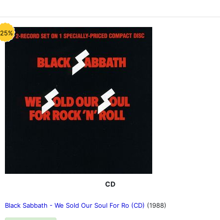
-25%
CD
Black Sabbath - We Sold Our Soul For Ro (CD)
(1988)