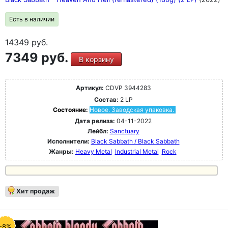
Есть в наличии
14349
руб.
7349 руб.
В корзину
Артикул:
CDVP 3944283
Состав:
2 LP
Состояние:
Новое. Заводская упаковка.
Дата релиза:
04-11-2022
Лейбл:
Sanctuary
Исполнители:
Black Sabbath / Black Sabbath
Жанры:
Heavy Metal
Industrial Metal
Rock
Хит продаж
-8%