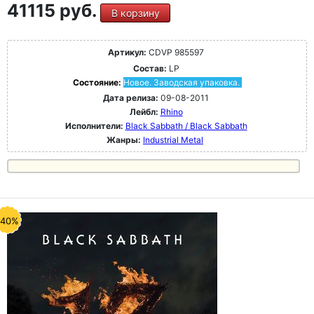
41115 руб.
В корзину
Артикул:
CDVP 985597
Состав:
LP
Состояние:
Новое. Заводская упаковка.
Дата релиза:
09-08-2011
Лейбл:
Rhino
Исполнители:
Black Sabbath / Black Sabbath
Жанры:
Industrial Metal
-40%