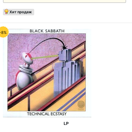
Хит продаж
-8%
LP