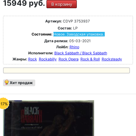
15949 руб.
В корзину
Артикул:
CDVP 3753937
Состав:
LP
Состояние:
Новое. Заводская упаковка.
Дата релиза:
05-03-2021
Лейбл:
Rhino
Исполнители:
Black Sabbath / Black Sabbath
Жанры:
Rock
Rockabilly
Rock Opera
Rock & Roll
Rocksteady
Хит продаж
-17%