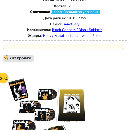
Состав:
2 LP
Состояние:
Новое. Заводская упаковка.
Дата релиза:
18-11-2022
Лейбл:
Sanctuary
Исполнители:
Black Sabbath / Black Sabbath
Жанры:
Heavy Metal
Industrial Metal
Rock
Хит продаж
-30%