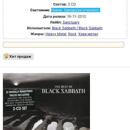
Состав:
2 CD
Состояние:
Новое. Заводская упаковка.
Дата релиза:
16-11-2010
Лейбл:
Sanctuary
Исполнители:
Black Sabbath / Black Sabbath
Жанры:
Heavy Metal
Rock
Хэви метал
Хит продаж