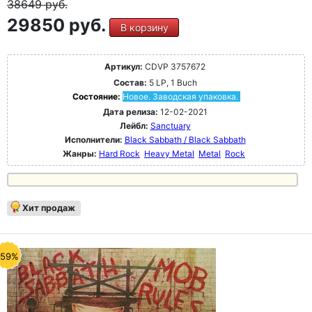
38649
руб.
29850 руб.
В корзину
Артикул:
CDVP 3757672
Состав:
5 LP, 1 Buch
Состояние:
Новое. Заводская упаковка.
Дата релиза:
12-02-2021
Лейбл:
Sanctuary
Исполнители:
Black Sabbath / Black Sabbath
Жанры:
Hard Rock
Heavy Metal
Metal
Rock
Хит продаж
-59%