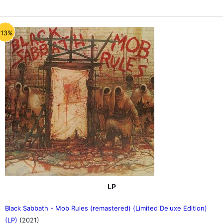
-13%
LP
Black Sabbath - Mob Rules (remastered) (Limited Deluxe Edition)
(LP)
(2021)