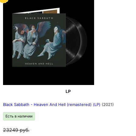
LP
Black Sabbath - Heaven And Hell (remastered) (LP)
(2021)
Есть в наличии
23249
руб.