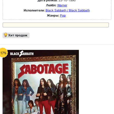
Дата релиза:
25-10-1990
Лейбл:
Warner
Исполнители:
Black Sabbath / Black Sabbath
Жанры:
Pop
Хит продаж
-17%