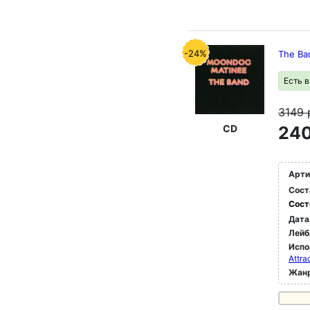
-24%
The Ba
Есть 
3149
CD
240
Арти
Сост
Сост
Дата
Лейб
Испо
Attra
Жан