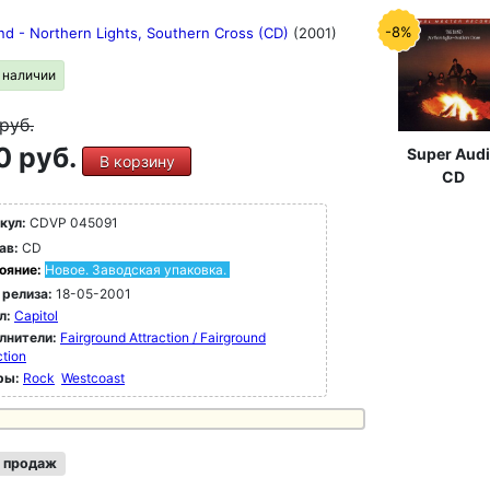
-8%
nd - Northern Lights, Southern Cross (CD)
(2001)
в наличии
руб.
0 руб.
Super Aud
В корзину
CD
кул:
CDVP 045091
ав:
CD
ояние:
Новое. Заводская упаковка.
 релиза:
18-05-2001
л:
Capitol
лнители:
Fairground Attraction / Fairground
ction
ры:
Rock
Westcoast
 продаж