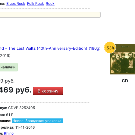
ры:
Blues Rock
Folk Rock
Rock
-53%
d - The Last Waltz (40th-Anniversary-Edition) (180g)
(2016)
в наличии
49
руб.
CD
469 руб.
В корзину
кул:
CDVP 3252405
ав:
6 LP
ояние:
Новое. Заводская упаковка.
 релиза:
11-11-2016
л:
Rhino