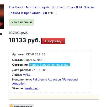
The Band - Northern Lights, Southern Cross (Ltd. Special
Edition) (Super Audio CD)
(2010)
Есть в наличии
19799
руб.
io
18133 руб.
В корзину
Артикул:
CDVP 323133
Состав:
Super Audio CD
Состояние:
Новое. Заводская упаковка.
Дата релиза:
27-05-2010
Лейбл:
MFSL
Исполнители:
Fairground Attraction / Fairground
Attraction
Жанры:
Westcoast
Хит продаж