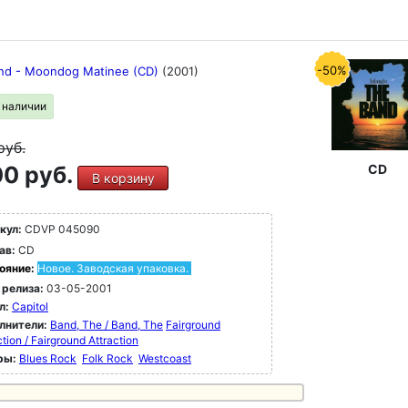
-50%
nd - Moondog Matinee (CD)
(2001)
в наличии
руб.
0 руб.
CD
В корзину
кул:
CDVP 045090
ав:
CD
ояние:
Новое. Заводская упаковка.
 релиза:
03-05-2001
л:
Capitol
лнители:
Band, The / Band, The
Fairground
ction / Fairground Attraction
ры:
Blues Rock
Folk Rock
Westcoast