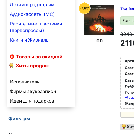
Детям и родителям
-35%
The Ba
Аудиокассеты (MC)
Есть 
Раритетные пластинки
(первопрессы)
3249
Книги и Журналы
CD
211
Товары со скидкой
Арти
Хиты продаж
Сост
Сост
Дата
Исполнители
Лейб
Фирмы звукозаписи
Испо
Attra
Идеи для подарков
Жан
Фильтры
Хит