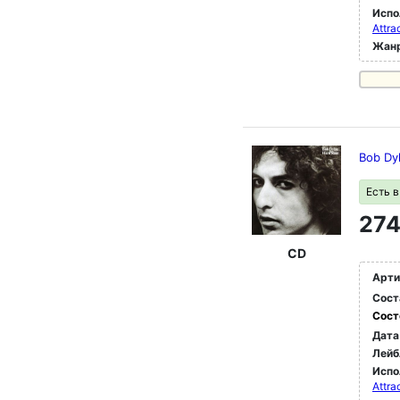
Испо
Attra
Жан
Bob Dy
Есть 
274
CD
Арти
Сост
Сост
Дата
Лейб
Испо
Attra