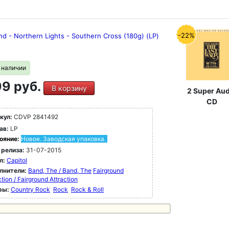
-22%
d - Northern Lights - Southern Cross (180g) (LP)
в наличии
9 руб.
В корзину
2 Super Aud
CD
кул:
CDVP 2841492
ав:
LP
ояние:
Новое. Заводская упаковка.
 релиза:
31-07-2015
л:
Capitol
лнители:
Band, The / Band, The
Fairground
ction / Fairground Attraction
ры:
Country Rock
Rock
Rock & Roll