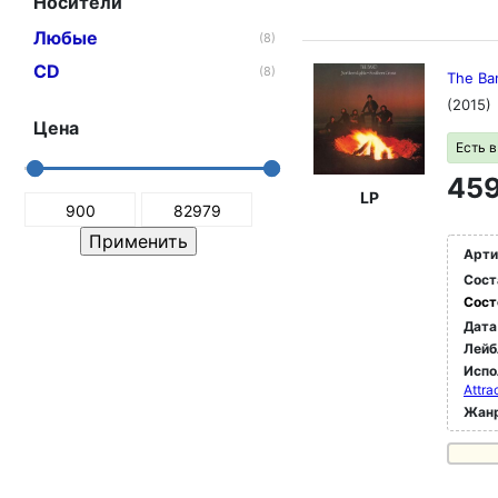
Носители
Любые
(8)
CD
(8)
The Ban
(2015)
Цена
Есть 
459
LP
Арти
Сост
Сост
Дата
Лейб
Испо
Attra
Жан