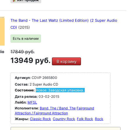
The Band - The Last Waltz (Limited Edition) (2 Super Audio
CD)
(2015)
Есть в наличии
17849
руб.
io
13949 руб.
В корзину
Артикул:
CDVP 2665800
Состав:
2 Super Audio CD
Состояние:
Новое. Заводская упаковка.
Дата релиза:
03-02-2015
Лейбл:
MFSL
Исполнители:
Band, The / Band, The
Fairground
Attraction / Fairground Attraction
Жанры:
Classic Rock
Country Rock
Folk Rock
Rock