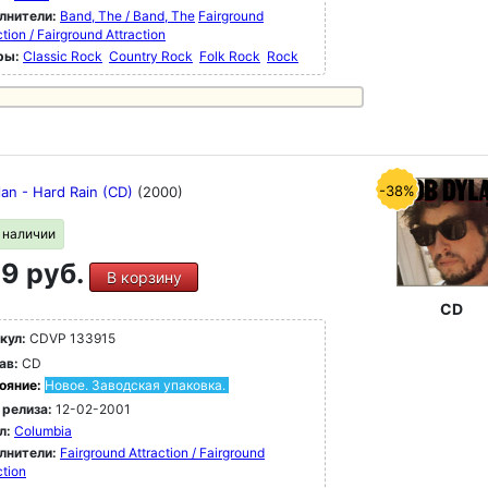
лнители:
Band, The / Band, The
Fairground
ction / Fairground Attraction
ры:
Classic Rock
Country Rock
Folk Rock
Rock
-38%
lan - Hard Rain (CD)
(2000)
в наличии
9 руб.
В корзину
CD
кул:
CDVP 133915
ав:
CD
ояние:
Новое. Заводская упаковка.
 релиза:
12-02-2001
л:
Columbia
лнители:
Fairground Attraction / Fairground
ction