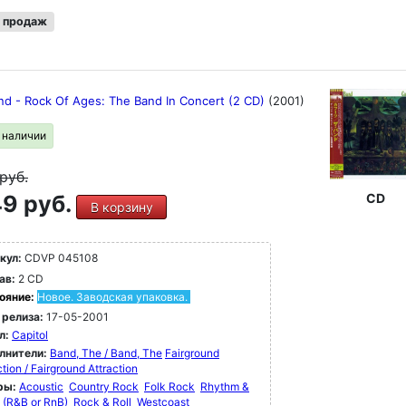
 продаж
nd - Rock Of Ages: The Band In Concert (2 CD)
(2001)
в наличии
руб.
9 руб.
CD
В корзину
кул:
CDVP 045108
ав:
2 CD
ояние:
Новое. Заводская упаковка.
 релиза:
17-05-2001
л:
Capitol
лнители:
Band, The / Band, The
Fairground
ction / Fairground Attraction
ры:
Acoustic
Country Rock
Folk Rock
Rhythm &
 (R&B or RnB)
Rock & Roll
Westcoast