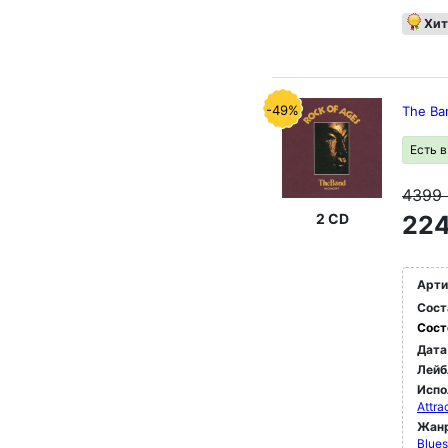
Хит
-49%
The Ba
Есть 
4399
2 CD
224
Арти
Сост
Сост
Дата
Лейб
Испо
Attra
Жан
Blues