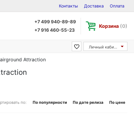
Контакты
Доставка
Оплата
+7 499 940-89-89
Корзина
(0)
+7 916 460-55-23
Личный кабинет
airground Attraction
traction
ртировать по:
По популярности
По дате релиза
По цене