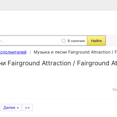
Найти
В наличии
исполнителей
Музыка и песни Fairground Attraction / F
 Fairground Attraction / Fairground At
Со
Далее >
>>