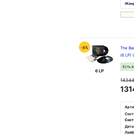
Жан
-8%
The Ban
(6 LP)
Есть 
6 LP
1434
131
Арти
Сост
Сост
Дата
Лейб