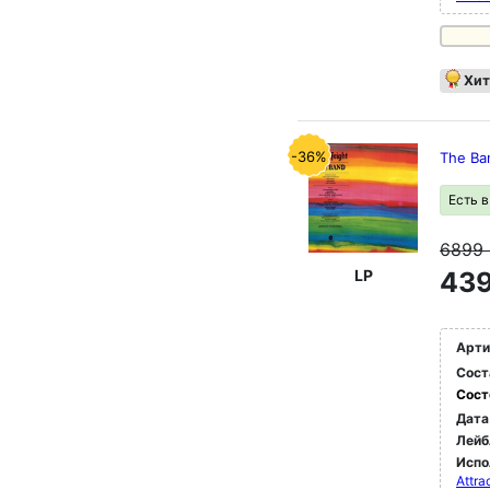
Хит
-36%
The Ban
Есть 
6899
LP
439
Арти
Сост
Сост
Дата
Лейб
Испо
Attra