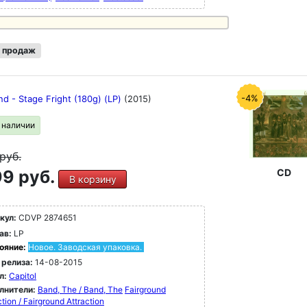
 продаж
-4%
d - Stage Fright (180g) (LP)
(2015)
в наличии
руб.
9 руб.
CD
В корзину
кул:
CDVP 2874651
ав:
LP
ояние:
Новое. Заводская упаковка.
 релиза:
14-08-2015
л:
Capitol
лнители:
Band, The / Band, The
Fairground
ction / Fairground Attraction