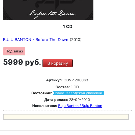
1 CD
BUJU BANTON - Before The Dawn
(2010)
Под заказ
5999 руб.
В корзину
Артикул:
CDVP 208063
Состав:
1 CD
Состояние:
Новое. Заводская упаковка.
Дата релиза:
28-09-2010
Исполнители:
Buju Banton / Buju Banton