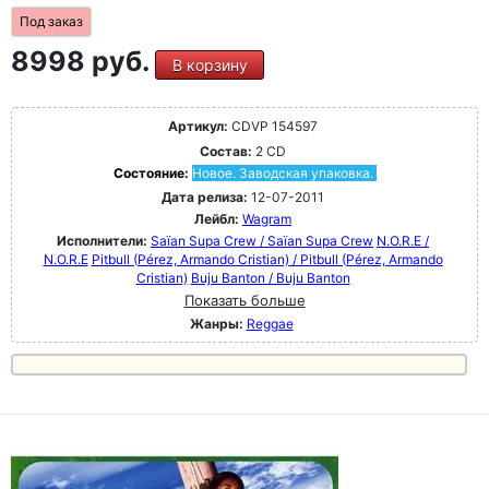
Под заказ
8998 руб.
В корзину
Артикул:
CDVP 154597
Состав:
2 CD
Состояние:
Новое. Заводская упаковка.
Дата релиза:
12-07-2011
Лейбл:
Wagram
Исполнители:
Saïan Supa Crew / Saïan Supa Crew
N.O.R.E /
N.O.R.E
Pitbull (Pérez, Armando Cristian) / Pitbull (Pérez, Armando
Cristian)
Buju Banton / Buju Banton
Показать больше
Жанры:
Reggae