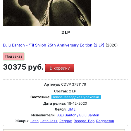
2 LP
Buju Banton - 'Til Shiloh 25th Anniversary Edition [2 LP]
(2020)
Под заказ
30375 руб.
В корзину
Артикул:
CDVP 3751179
Состав:
2 LP
Состояние:
Новое. Заводская упаковка.
Дата релиза:
18-12-2020
Лейбл:
UME
Исполнители:
Buju Banton / Buju Banton
Жанры:
Latin
Latin Jazz
Reggae
Reggae-Pop
Reggaeton