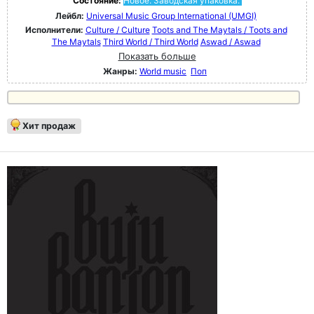
Состояние:
Новое. Заводская упаковка.
Лейбл:
Universal Music Group International (UMGI)
Исполнители:
Culture / Culture
Toots and The Maytals / Toots and
The Maytals
Third World / Third World
Aswad / Aswad
Показать больше
Жанры:
World music
Поп
Хит продаж