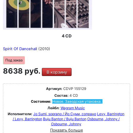
4 CD
Spirit Of Dancehall
(2010)
Под заказ
8638 руб.
В корзину
Артикул:
CDVP 155129
Состав:
4 CD
Состояние:
Новое. Заводская упаковка.
Лейбл:
Wagram Music
Исполнители:
Jo Sumi, soprano / Йо Суми, сопрано
Levy, Barrington
/ Levy, Barrington
Buju Banton / Buju Banton
Osbourne, Johnny /
Osbourne, Johnny
Показать больше