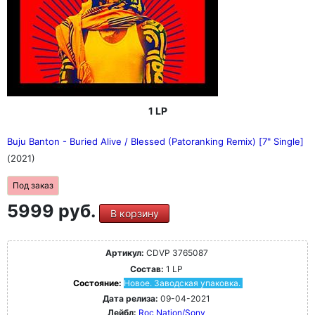
1 LP
Buju Banton - Buried Alive / Blessed (Patoranking Remix) [7" Single]
(2021)
Под заказ
5999 руб.
В корзину
Артикул:
CDVP 3765087
Состав:
1 LP
Состояние:
Новое. Заводская упаковка.
Дата релиза:
09-04-2021
Лейбл:
Roc Nation/Sony