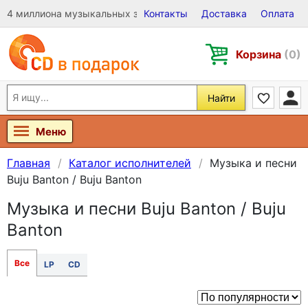
4 миллиона музыкальных записей на Виниле, CD и DVD
Контакты
Доставка
Оплата
Корзина
(0)
Найти
Меню
Главная
Каталог исполнителей
Музыка и песни
Buju Banton / Buju Banton
Музыка и песни Buju Banton / Buju
Banton
Все
LP
CD