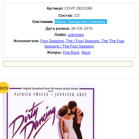
Артикул:
CDVP 2923386
Состав:
CD
Состояние:
Новое. Заводская упаковка.
Дата релиза:
26-09-2015
Лейбл:
unknown
Исполнители:
Four Seasons, The / Four Seasons, The
The Four
Seasons / The Four Seasons
Жанры:
Pop Rock
Rock
-60%