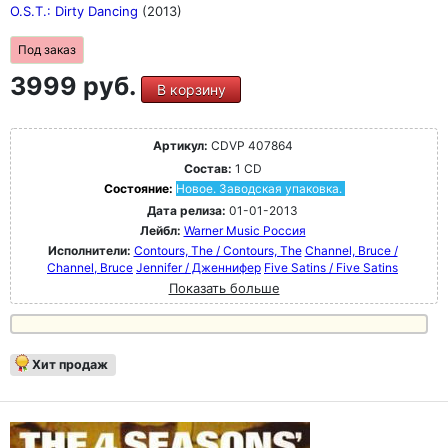
O.S.T.: Dirty Dancing
(2013)
Под заказ
3999 руб.
В корзину
Артикул:
CDVP 407864
Состав:
1 CD
Состояние:
Новое. Заводская упаковка.
Дата релиза:
01-01-2013
Лейбл:
Warner Music Россия
Исполнители:
Contours, The / Contours, The
Channel, Bruce /
Channel, Bruce
Jennifer / Дженнифер
Five Satins / Five Satins
Показать больше
Хит продаж