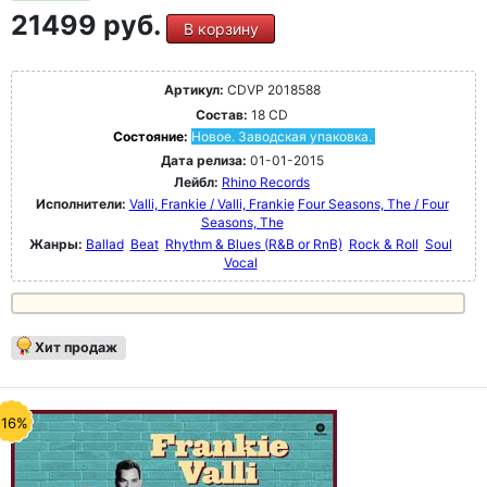
21499 руб.
В корзину
Артикул:
CDVP 2018588
Состав:
18 CD
Состояние:
Новое. Заводская упаковка.
Дата релиза:
01-01-2015
Лейбл:
Rhino Records
Исполнители:
Valli, Frankie / Valli, Frankie
Four Seasons, The / Four
Seasons, The
Жанры:
Ballad
Beat
Rhythm & Blues (R&B or RnB)
Rock & Roll
Soul
Vocal
Хит продаж
-16%