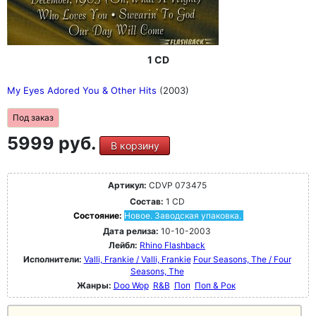
1 CD
My Eyes Adored You & Other Hits
(2003)
Под заказ
5999 руб.
В корзину
Артикул:
CDVP 073475
Состав:
1 CD
Состояние:
Новое. Заводская упаковка.
Дата релиза:
10-10-2003
Лейбл:
Rhino Flashback
Исполнители:
Valli, Frankie / Valli, Frankie
Four Seasons, The / Four
Seasons, The
Жанры:
Doo Wop
R&B
Поп
Поп & Рок