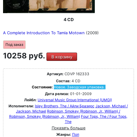
4 CD
A Complete Introduction To Tamla Motown
(2009)
Под заказ
10258 руб.
В корзину
Артикул:
CDVP 162333
Состав:
4 CD
Состояние:
Новое. Заводская упаковка.
Дата релиза:
01-01-2009
Лейбл:
Universal Music Group International (UMGI)
Исполнители:
Isley Brothers, The / Айли Бразерс
Jackson, Michael /
Jackson, Michael
Robinson, Smokey (Robinson, Jr., William) /
Robinson, Smokey (Robinson, Jr., William)
Four Tops, The / Four Tops,
The
Показать больше
Жанры:
Поп