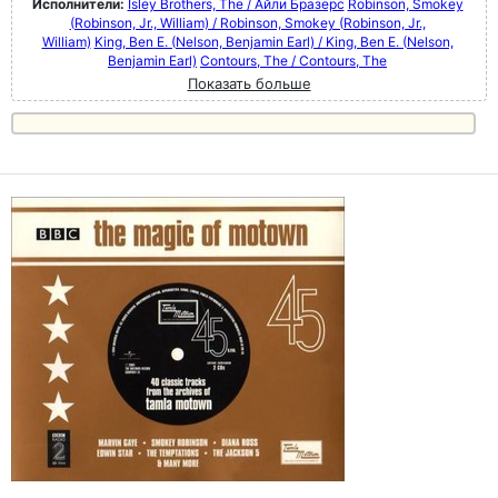
Исполнители:
Isley Brothers, The / Айли Бразерс
Robinson, Smokey
(Robinson, Jr., William) / Robinson, Smokey (Robinson, Jr.,
William)
King, Ben E. (Nelson, Benjamin Earl) / King, Ben E. (Nelson,
Benjamin Earl)
Contours, The / Contours, The
Показать больше