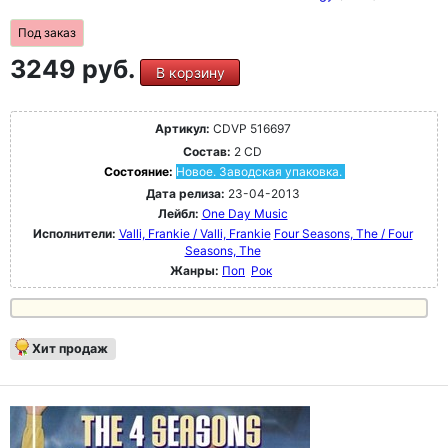
Под заказ
3249 руб.
В корзину
Артикул:
CDVP 516697
Состав:
2 CD
Состояние:
Новое. Заводская упаковка.
Дата релиза:
23-04-2013
Лейбл:
One Day Music
Исполнители:
Valli, Frankie / Valli, Frankie
Four Seasons, The / Four
Seasons, The
Жанры:
Поп
Рок
Хит продаж