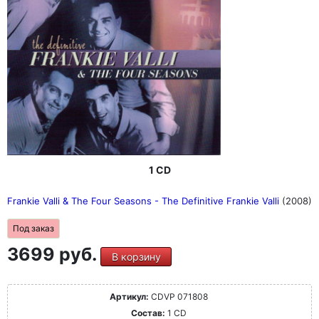
1 CD
Frankie Valli & The Four Seasons - The Definitive Frankie Valli
(2008)
Под заказ
3699 руб.
В корзину
Артикул:
CDVP 071808
Состав:
1 CD