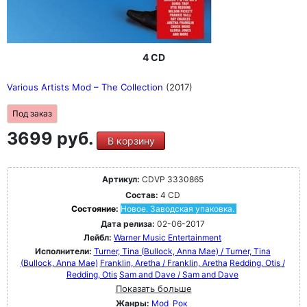
4 CD
Various Artists Mod – The Collection
(2017)
Под заказ
3699 руб.
В корзину
Артикул:
CDVP 3330865
Состав:
4 CD
Состояние:
Новое. Заводская упаковка.
Дата релиза:
02-06-2017
Лейбл:
Warner Music Entertainment
Исполнители:
Turner, Tina (Bullock, Anna Mae) / Turner, Tina
(Bullock, Anna Mae)
Franklin, Aretha / Franklin, Aretha
Redding, Otis /
Redding, Otis
Sam and Dave / Sam and Dave
Показать больше
Жанры:
Mod
Рок