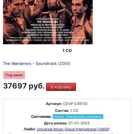
1 CD
The Wanderers - Soundtrack
(2005)
Под заказ
37697 руб.
В корзину
Артикул:
CDVP 039130
Состав:
1 CD
Состояние:
Новое. Заводская упаковка.
Дата релиза:
01-01-2005
Лейбл:
Universal Music Group International (UMGI)