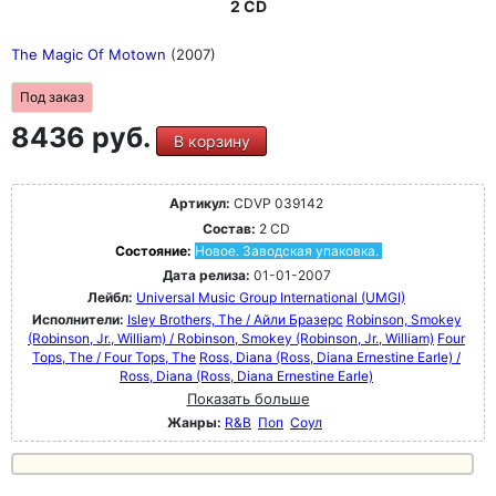
2 CD
The Magic Of Motown
(2007)
Под заказ
8436 руб.
В корзину
Артикул:
CDVP 039142
Состав:
2 CD
Состояние:
Новое. Заводская упаковка.
Дата релиза:
01-01-2007
Лейбл:
Universal Music Group International (UMGI)
Исполнители:
Isley Brothers, The / Айли Бразерс
Robinson, Smokey
(Robinson, Jr., William) / Robinson, Smokey (Robinson, Jr., William)
Four
Tops, The / Four Tops, The
Ross, Diana (Ross, Diana Ernestine Earle) /
Ross, Diana (Ross, Diana Ernestine Earle)
Показать больше
Жанры:
R&B
Поп
Соул