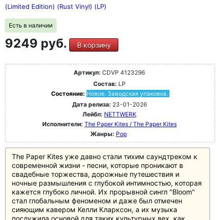
радостью игры и осознанным возвращением к истокам
(Limited Edition) (Rust Vinyl) (LP)
группы.
Paradises - это не ностальгический альбом, а
Есть в наличии
вневременное, клубное заявление от группы, которая в
9249 руб.
значительной степени сформировала свое собственное
В корзину
звучание - и вновь определяет его в 2026 году.
Артикул:
CDVP 4123296
Состав:
LP
Состояние:
Новое. Заводская упаковка.
Дата релиза:
23-01-2026
Лейбл:
NETTWERK
Исполнители:
The Paper Kites / The Paper Kites
Жанры:
Pop
The Paper Kites уже давно стали тихим саундтреком к
современной жизни - песни, которые проникают в
свадебные торжества, дорожные путешествия и
ночные размышления с глубокой интимностью, которая
кажется глубоко личной. Их прорывной сингл "Bloom"
стал глобальным феноменом и даже был отмечен
сияющим кавером Келли Кларксон, а их музыка
послужила основой для таких культурных вех, как