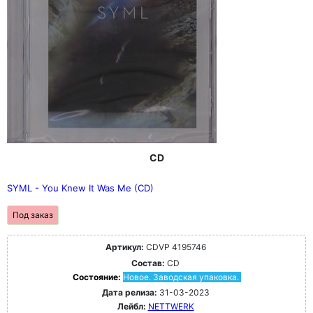
CD
SYML - You Knew It Was Me (CD)
Под заказ
Артикул:
CDVP 4195746
Состав:
CD
Состояние:
Новое. Заводская упаковка.
Дата релиза:
31-03-2023
Лейбл:
NETTWERK