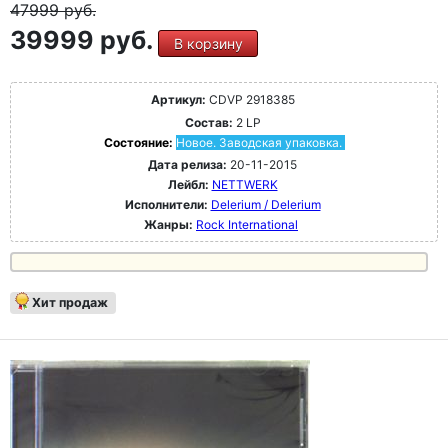
47999
руб.
39999 руб.
В корзину
Артикул:
CDVP 2918385
Состав:
2 LP
Состояние:
Новое. Заводская упаковка.
Дата релиза:
20-11-2015
Лейбл:
NETTWERK
Исполнители:
Delerium / Delerium
Жанры:
Rock International
Хит продаж