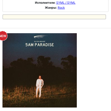
Исполнители:
SYML / SYML
Жанры:
Rock