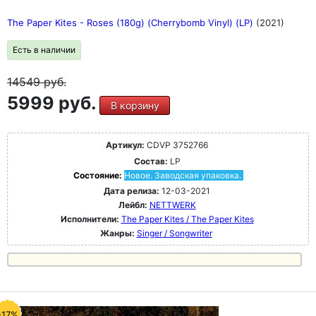
The Paper Kites - Roses (180g) (Cherrybomb Vinyl) (LP)
(2021)
Есть в наличии
14549
руб.
5999 руб.
В корзину
Артикул:
CDVP 3752766
Состав:
LP
Состояние:
Новое. Заводская упаковка.
Дата релиза:
12-03-2021
Лейбл:
NETTWERK
Исполнители:
The Paper Kites / The Paper Kites
Жанры:
Singer / Songwriter
-17%