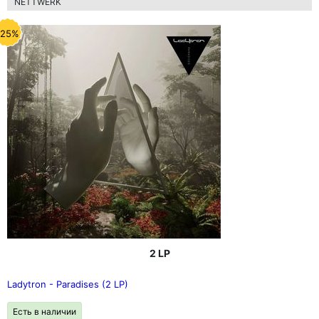
NETTWERK
-25%
2 LP
Ladytron - Paradises (2 LP)
Есть в наличии