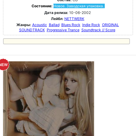
Состояние:
Новое. Заводская упаковка.
Дата релиза:
10-06-2002
Лейбл:
NETTWERK
Жанры:
Acoustic
Ballad
Blues Rock
Indie Rock
ORIGINAL
SOUNDTRACK
Progressive Trance
Soundtrack // Score