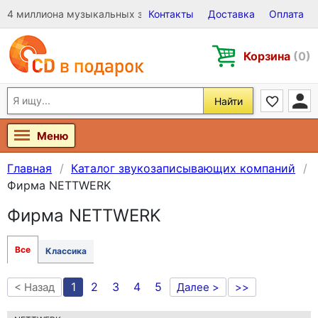
4 миллиона музыкальных записей на Виниле, CD и DVD
Контакты
Доставка
Оплата
Корзина
(0)
Найти
Меню
Главная
Каталог звукозаписывающих компаний
Фирма NETTWERK
Фирма NETTWERK
Все
Классика
1
2
3
4
5
< Назад
Далее >
>>