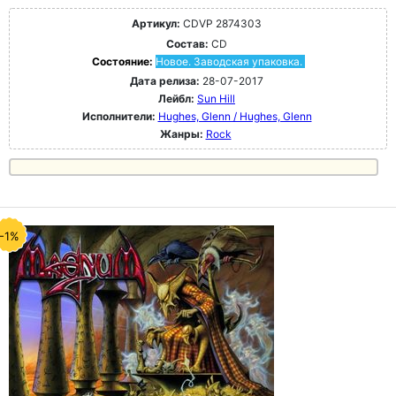
Артикул:
CDVP 2874303
Состав:
CD
Состояние:
Новое. Заводская упаковка.
Дата релиза:
28-07-2017
Лейбл:
Sun Hill
Исполнители:
Hughes, Glenn / Hughes, Glenn
Жанры:
Rock
-1%