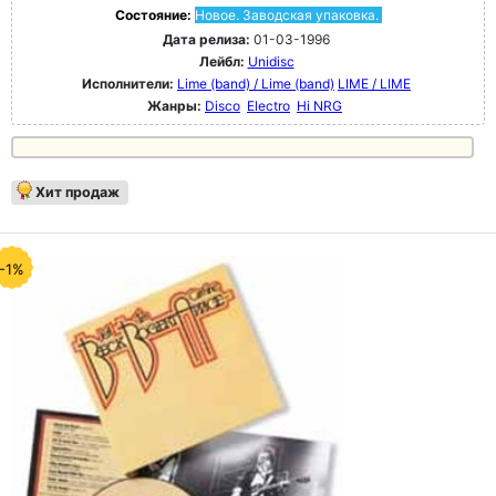
Состояние:
Новое. Заводская упаковка.
Дата релиза:
01-03-1996
Лейбл:
Unidisc
Исполнители:
Lime (band) / Lime (band)
LIME / LIME
Жанры:
Disco
Electro
Hi NRG
Хит продаж
-1%