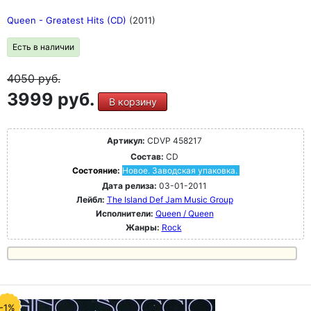
Queen - Greatest Hits (CD)
(2011)
Есть в наличии
4050
руб.
3999 руб.
В корзину
Артикул:
CDVP 458217
Состав:
CD
Состояние:
Новое. Заводская упаковка.
Дата релиза:
03-01-2011
Лейбл:
The Island Def Jam Music Group
Исполнители:
Queen / Queen
Жанры:
Rock
-1%