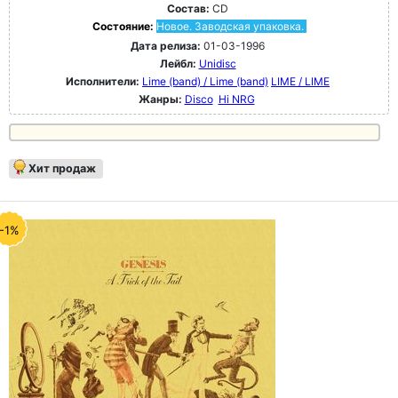
Состав:
CD
Состояние:
Новое. Заводская упаковка.
Дата релиза:
01-03-1996
Лейбл:
Unidisc
Исполнители:
Lime (band) / Lime (band)
LIME / LIME
Жанры:
Disco
Hi NRG
Хит продаж
-1%