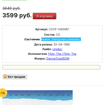
3649
руб.
3599 руб.
В корзину
Артикул:
CDVP 1483667
Состав:
CD
Состояние:
Новое. Заводская упаковка.
Дата релиза:
30-06-1990
Лейбл:
Unidisc
Исполнители:
Flirts, The / Flirts, The
Жанры:
Dance/Club/EDM
Хит продаж
-1%