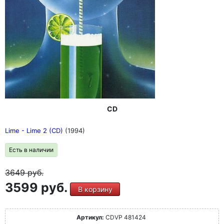
неизменный стиль, группа все еще может быть лучше.
Отзывы
"Итак фэн знает, чего ожидать: запоминающиеся
мелодии, стоические Мелодии, жесткие и твердые
барабаны, мощный бас, жирные гитарные риффы и
короткие -Соло, все это подкреплено гармоничными
клавишными клавишными и доминирующим
харизматичным голосом Кэтли Голос Кэтли" (Good
Times, апрель/май 2016)
CD
Lime - Lime 2 (CD)
(1994)
Есть в наличии
3649
руб.
3599 руб.
В корзину
Артикул:
CDVP 481424