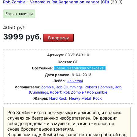
Rob Zombie - Venomous Rat Regeneration Vendor (CD)
(2013)
Есть в наличии
4050
руб.
3999 руб.
В корзину
Артикул:
CDVP 643110
Состав:
CD
Состояние:
Новое. Заводская упаковка.
Дата релиза:
19-04-2013
Лейбл:
Universal
Исполнители:
Zombie, Rob (Cummings, Robert) / Zombie, Rob
(Cummings, Robert)
Rob Zombie / Rob Zombie
Жанры:
Hard Rock
Heavy Metal
Rock
Роб Зомби - икона рок-музыки и режиссер, и в обоих
случаях он безгранично изобретателен. Он доводит
себя до предела - и в музыке, и в кино - и снова и
снова бросает вызов зрителям.
В прошлом году Зомби был занят не только работой над