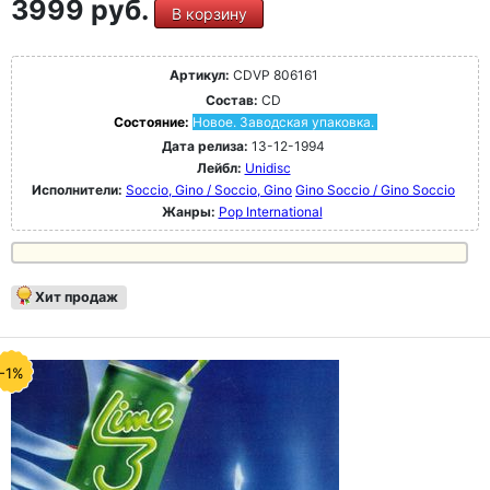
3999 руб.
В корзину
Артикул:
CDVP 806161
Состав:
CD
Состояние:
Новое. Заводская упаковка.
Дата релиза:
13-12-1994
Лейбл:
Unidisc
Исполнители:
Soccio, Gino / Soccio, Gino
Gino Soccio / Gino Soccio
Жанры:
Pop International
Хит продаж
-1%