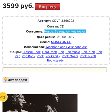
3599 руб.
В корзину
Артикул:
CDVP 3366292
Состав:
CD
Состояние:
Новое. Заводская упаковка.
Дата релиза:
31-08-2017
Лейбл:
MUSIC ON CD
Исполнители:
Wishbone Ash / Wishbone Ash
Жанры:
Classic Rock
Hard Rock
Pop
Pop music
Pop Punk
Pop
Rap
Pop Rock
Rock
Rockabilly
Rock Opera
Rock & Roll
Rocksteady
Хит продаж
-1%