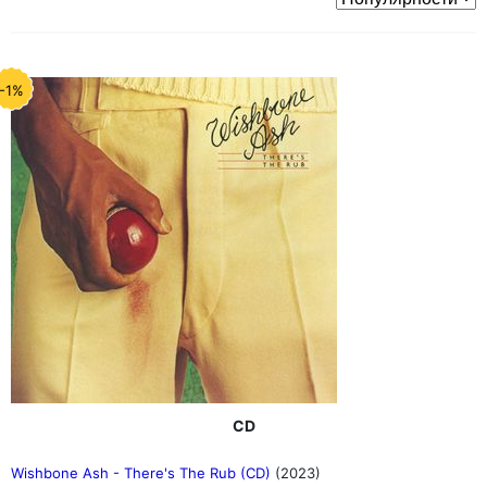
-1%
CD
Wishbone Ash - There's The Rub (CD)
(2023)