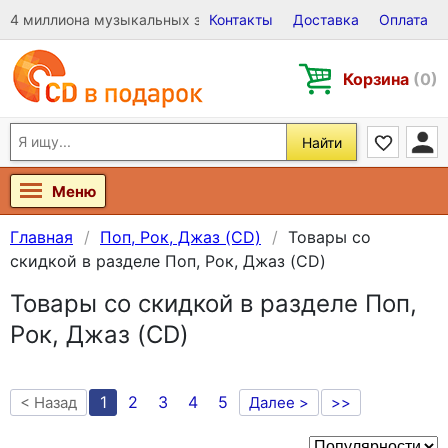
4 миллиона музыкальных записей на Виниле, CD и DVD
Контакты
Доставка
Оплата
Корзина
(0)
Найти
Меню
Главная
Поп, Рок, Джаз (CD)
Товары со
скидкой в разделе Поп, Рок, Джаз (CD)
Товары со скидкой в разделе Поп,
Рок, Джаз (CD)
1
2
3
4
5
< Назад
Далее >
>>