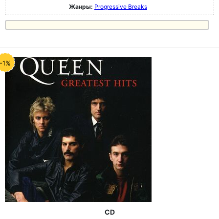
Жанры:
Progressive Breaks
-1%
CD