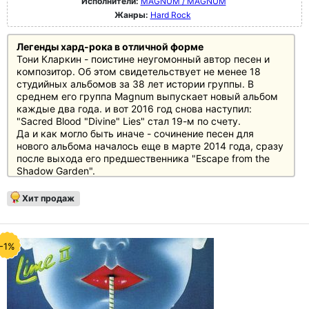
Исполнители:
MAGNUM / MAGNUM
Жанры:
Hard Rock
Легенды хард-рока в отличной форме
Тони Кларкин - поистине неугомонный автор песен и
композитор. Об этом свидетельствует не менее 18
студийных альбомов за 38 лет истории группы. В
среднем его группа Magnum выпускает новый альбом
каждые два года. и вот 2016 год снова наступил:
"Sacred Blood "Divine" Lies" стал 19-м по счету.
Да и как могло быть иначе - сочинение песен для
нового альбома началось еще в марте 2014 года, сразу
после выхода его предшественника "Escape from the
Shadow Garden".
За девять месяцев чрезвычайно творческий Магнум
сочинил в общей сложности 25 новых песен, десять из
Хит продаж
которых в итоге были признаны достаточно хорошими
для "Sacred Blood "Divine" Lies".
И снова британские легенды хард-рока предлагают
разнообразный микс, состоящий из эпических рок-
-1%
гимнов, фолковых песен и типичных для Magnum
баллад.
Magnum находятся в отличной музыкальной форме в
2016 году. "Sacred Blood "Divine" Lies" показывает,
что, несмотря на почти 40-летнюю карьеру и