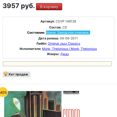
3957 руб.
В корзину
Артикул:
CDVP 146128
Состав:
CD
Состояние:
Новое. Заводская упаковка.
Дата релиза:
09-06-2011
Лейбл:
Original Jazz Classics
Исполнители:
Monk, Thelonious / Monk, Thelonious
Жанры:
Джаз
Хит продаж
-40%