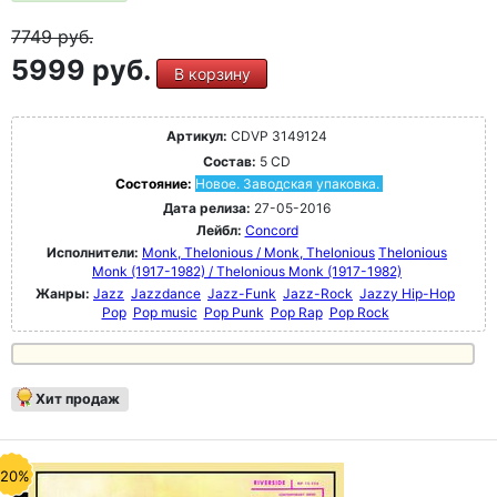
7749
руб.
5999 руб.
В корзину
Артикул:
CDVP 3149124
Состав:
5 CD
Состояние:
Новое. Заводская упаковка.
Дата релиза:
27-05-2016
Лейбл:
Concord
Исполнители:
Monk, Thelonious / Monk, Thelonious
Thelonious
Monk (1917-1982) / Thelonious Monk (1917-1982)
Жанры:
Jazz
Jazzdance
Jazz-Funk
Jazz-Rock
Jazzy Hip-Hop
Pop
Pop music
Pop Punk
Pop Rap
Pop Rock
Хит продаж
-20%