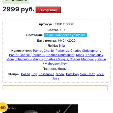
2999 руб.
В корзину
Артикул:
CDVP 113332
Состав:
CD
Состояние:
Новое. Заводская упаковка.
Дата релиза:
14-04-2020
Лейбл:
Enja
Исполнители:
Parker, Charlie (Parker Jr., Charles Christopher) /
Parker, Charlie (Parker Jr., Charles Christopher)
Monk, Thelonious /
Monk, Thelonious
Mingus, Charles / Mingus, Charles
Mahogany, Kevin
/ Mahogany, Kevin
Показать больше
Жанры:
Ballad
Bop
Bossanova
Modal
Post Bop
Soul-Jazz
Vocal
Jazz
-45%