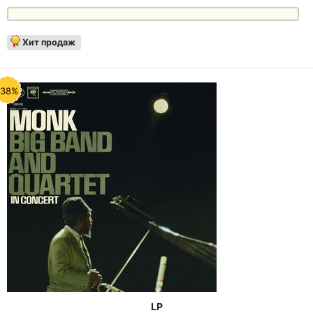
Хит продаж
-38%
LP