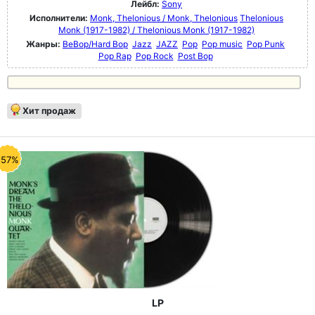
Лейбл:
Sony
Исполнители:
Monk, Thelonious / Monk, Thelonious
Thelonious
Monk (1917-1982) / Thelonious Monk (1917-1982)
Жанры:
BeBop/Hard Bop
Jazz
JAZZ
Pop
Pop music
Pop Punk
Pop Rap
Pop Rock
Post Bop
Хит продаж
-57%
LP