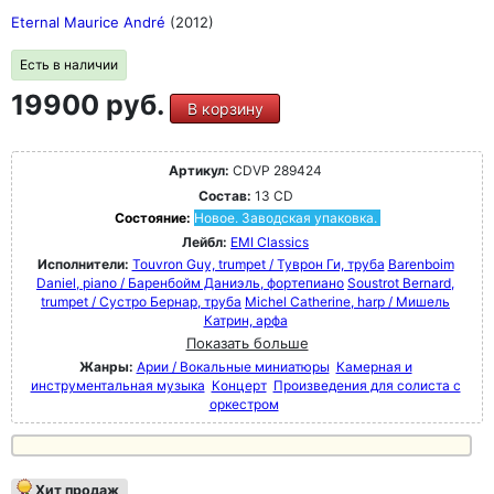
Eternal Maurice André
(2012)
Есть в наличии
19900 руб.
В корзину
Артикул:
CDVP 289424
Состав:
13 CD
Состояние:
Новое. Заводская упаковка.
Лейбл:
EMI Classics
Исполнители:
Touvron Guy, trumpet / Туврон Ги, труба
Barenboim
Daniel, piano / Баренбойм Даниэль, фортепиано
Soustrot Bernard,
trumpet / Сустро Бернар, труба
Michel Catherine, harp / Мишель
Катрин, арфа
Показать больше
Жанры:
Арии / Вокальные миниатюры
Камерная и
инструментальная музыка
Концерт
Произведения для солиста с
оркестром
Хит продаж