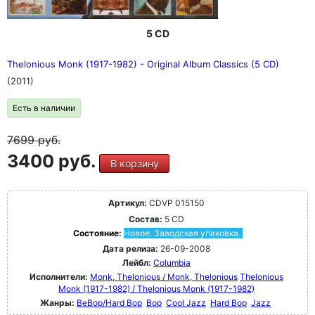
5 CD
Thelonious Monk (1917-1982) - Original Album Classics (5 CD)
(2011)
Есть в наличии
7699
руб.
3400 руб.
В корзину
Артикул:
CDVP 015150
Состав:
5 CD
Состояние:
Новое. Заводская упаковка.
Дата релиза:
26-09-2008
Лейбл:
Columbia
Исполнители:
Monk, Thelonious / Monk, Thelonious
Thelonious
Monk (1917-1982) / Thelonious Monk (1917-1982)
Жанры:
BeBop/Hard Bop
Bop
Cool Jazz
Hard Bop
Jazz