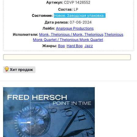
Артикул:
CDVP 1426552
Состав:
LP
Состояние:
Новое. Заводская упаковка.
Дата релиза:
07-06-2024
Лейбл:
Analogue Productions
Исполнители:
Monk, Thelonious / Monk, Thelonious
Thelonious
Monk Quartet / Thelonious Monk Quartet
Жанры:
Bop
Hard Bop
Jazz
Хит продаж