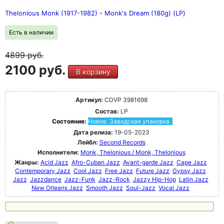
Thelonious Monk (1917-1982) - Monk's Dream (180g) (LP)
Есть в наличии
4899
руб.
2100 руб.
В корзину
Артикул:
CDVP 3981698
Состав:
LP
Состояние:
Новое. Заводская упаковка.
Дата релиза:
19-05-2023
Лейбл:
Second Records
Исполнители:
Monk, Thelonious / Monk, Thelonious
Жанры:
Acid Jazz
Afro-Cuban Jazz
Avant-garde Jazz
Cape Jazz
Contemporary Jazz
Cool Jazz
Free Jazz
Future Jazz
Gypsy Jazz
Jazz
Jazzdance
Jazz-Funk
Jazz-Rock
Jazzy Hip-Hop
Latin Jazz
New Orleans Jazz
Smooth Jazz
Soul-Jazz
Vocal Jazz