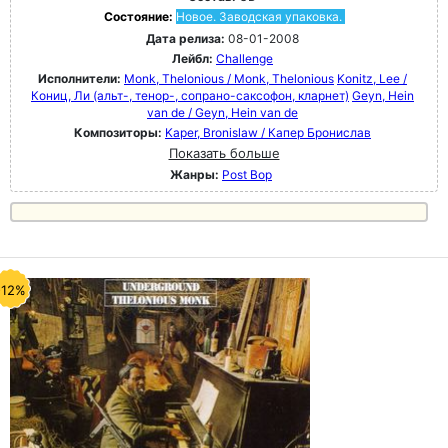
Состояние:
Новое. Заводская упаковка.
Дата релиза:
08-01-2008
Лейбл:
Challenge
Исполнители:
Monk, Thelonious / Monk, Thelonious
Konitz, Lee /
Кониц, Ли (альт-, тенор-, сопрано-саксофон, кларнет)
Geyn, Hein
van de / Geyn, Hein van de
Композиторы:
Kaper, Bronislaw / Капер Бронислав
Показать больше
Жанры:
Post Bop
-12%