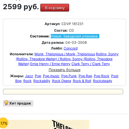
2599 руб.
В корзину
Артикул:
CDVP 161231
Состав:
CD
Состояние:
Новое. Заводская упаковка.
Дата релиза:
04-03-2008
Лейбл:
Concord
Исполнители:
Monk, Thelonious / Monk, Thelonious
Rollins, Sonny
(Rollins, Theodore Walter) / Rollins, Sonny (Rollins, Theodore
Walter)
Ernie Henry / Ernie Henry
Clark Terry / Clark Terry
Показать больше
Жанры:
Jazz
Pop
Pop music
Pop Punk
Pop Rap
Pop Rock
Post
Bop
Rock
Rockabilly
Rock Opera
Rock & Roll
Rocksteady
Хит продаж
-17%