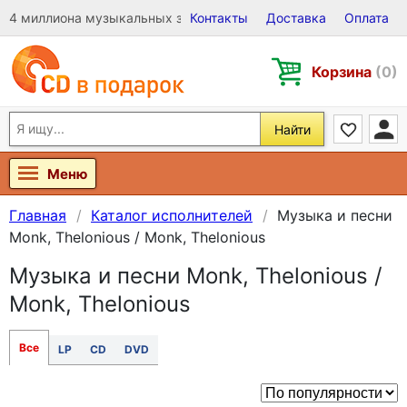
4 миллиона музыкальных записей на Виниле, CD и DVD
Контакты
Доставка
Оплата
Корзина
(0)
Найти
Меню
Главная
Каталог исполнителей
Музыка и песни
Monk, Thelonious / Monk, Thelonious
Музыка и песни Monk, Thelonious /
Monk, Thelonious
Все
LP
CD
DVD