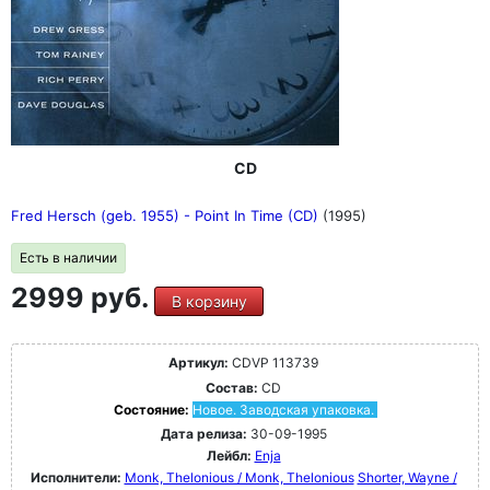
CD
Fred Hersch (geb. 1955) - Point In Time (CD)
(1995)
Есть в наличии
2999 руб.
В корзину
Артикул:
CDVP 113739
Состав:
CD
Состояние:
Новое. Заводская упаковка.
Дата релиза:
30-09-1995
Лейбл:
Enja
Исполнители:
Monk, Thelonious / Monk, Thelonious
Shorter, Wayne /