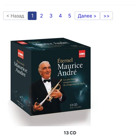
1
2
3
4
5
< Назад
Далее >
>>
13 CD