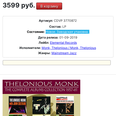
3599 руб.
В корзину
Артикул:
CDVP 3770872
Состав:
LP
Состояние:
Новое. Заводская упаковка.
Дата релиза:
01-09-2019
Лейбл:
Elemental Records
Исполнители:
Monk, Thelonious / Monk, Thelonious
Жанры:
Mainstream Jazz