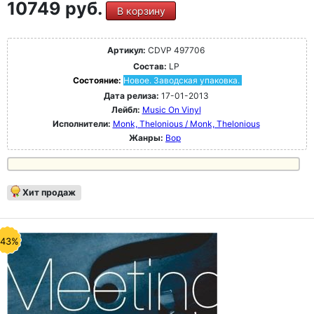
10749 руб.
В корзину
Артикул:
CDVP 497706
Состав:
LP
Состояние:
Новое. Заводская упаковка.
Дата релиза:
17-01-2013
Лейбл:
Music On Vinyl
Исполнители:
Monk, Thelonious / Monk, Thelonious
Жанры:
Bop
Хит продаж
-43%