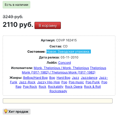
Есть в наличии
3249
руб.
2110 руб.
В корзину
Артикул:
CDVP 162415
Состав:
CD
Состояние:
Новое. Заводская упаковка.
Дата релиза:
05-11-2010
Лейбл:
Concord
Исполнители:
Monk, Thelonious / Monk, Thelonious
Thelonious
Monk (1917-1982) / Thelonious Monk (1917-1982)
Жанры:
BeBop/Hard Bop
Bop
Hard Bop
Jazz
Jazzdance
Jazz-
Funk
Jazz-Rock
Jazzy Hip-Hop
Pop
Pop music
Pop Punk
Pop
Rap
Pop Rock
Rock
Rockabilly
Rock Opera
Rock & Roll
Rocksteady
Хит продаж