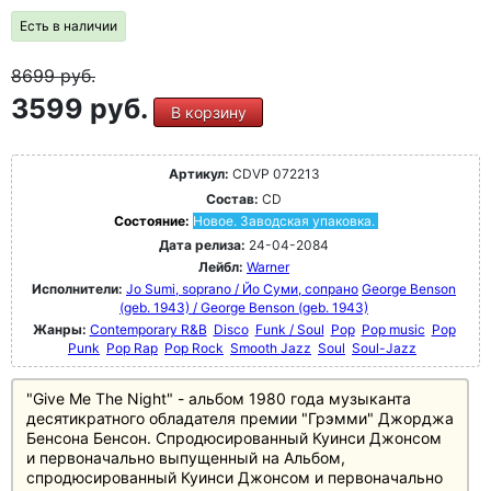
Есть в наличии
8699
руб.
3599 руб.
В корзину
Артикул:
CDVP 072213
Состав:
CD
Состояние:
Новое. Заводская упаковка.
Дата релиза:
24-04-2084
Лейбл:
Warner
Исполнители:
Jo Sumi, soprano / Йо Суми, сопрано
George Benson
(geb. 1943) / George Benson (geb. 1943)
Жанры:
Contemporary R&B
Disco
Funk / Soul
Pop
Pop music
Pop
Punk
Pop Rap
Pop Rock
Smooth Jazz
Soul
Soul-Jazz
"Give Me The Night" - альбом 1980 года музыканта
десятикратного обладателя премии "Грэмми" Джорджа
Бенсона Бенсон. Спродюсированный Куинси Джонсом
и первоначально выпущенный на Альбом,
спродюсированный Куинси Джонсом и первоначально