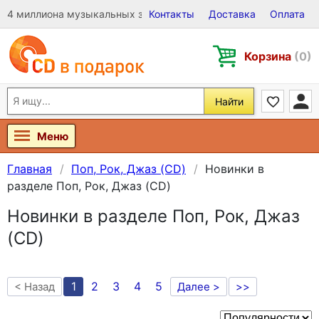
4 миллиона музыкальных записей на Виниле, CD и DVD
Контакты
Доставка
Оплата
Корзина
(0)
Найти
Меню
Главная
Поп, Рок, Джаз (CD)
Новинки в
разделе Поп, Рок, Джаз (CD)
Новинки в разделе Поп, Рок, Джаз
(CD)
1
2
3
4
5
< Назад
Далее >
>>