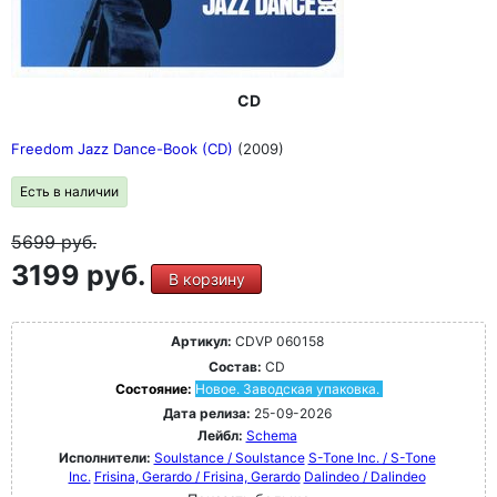
CD
Freedom Jazz Dance-Book (CD)
(2009)
Есть в наличии
5699
руб.
3199 руб.
В корзину
Артикул:
CDVP 060158
Состав:
CD
Состояние:
Новое. Заводская упаковка.
Дата релиза:
25-09-2026
Лейбл:
Schema
Исполнители:
Soulstance / Soulstance
S-Tone Inc. / S-Tone
Inc.
Frisina, Gerardo / Frisina, Gerardo
Dalindeo / Dalindeo