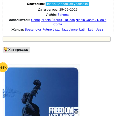
Состояние:
Новое. Заводская упаковка.
Дата релиза:
25-09-2026
Лейбл:
Schema
Исполнители:
Conte, Nicola / Контэ, Никола
Nicola Conte / Nicola
Conte
Жанры:
Bossanova
Future Jazz
Jazzdance
Latin
Latin Jazz
Хит продаж
-44%