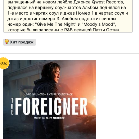
выпущенный на новом лейбле Джонса Qwest Records,
поднялся на вершину соул-чартов Альбом поднялся на
1-е место в чартах соул и джаз Номер 1 в чартах соул и
джаз и достиг номера 3. Альбом содержит синглы
номер один: "Give Me The Night" и "Moody's Mood",
которые были записаны с R&B певицей Патти Остин.
Альбом был сертифицирован Платиновым и более или
менее непосредственно привел непосредственно к
Хит продаж
трем победам на "Грэмми" в 1981 году: Джордж
Бенсон был удостоен звания "Лучший R&B-певец", а за
"Moody's Mood" был удостоен награды как лучший
джазовый певец, а "Off Broadway" получила награду за
-8%
лучший инструментальный трек в стиле R&B
Инструментальный трек". Куинси Джонс и Джерри Хей
также выиграли также получили премию "Грэмми" в
номинации "Лучшая инструментальная композиция
Аранжировка" за песню "Dinorah, Dinorah".
Отзывы
"180-граммовое переиздание пластинки впечатляет
своим богатым и мощным звучанием, который
особенно ярко проявляет свои сильные стороны когда
вы даете регулятору громкости В свободном режиме"
(Good Times, февраль/март 2015)