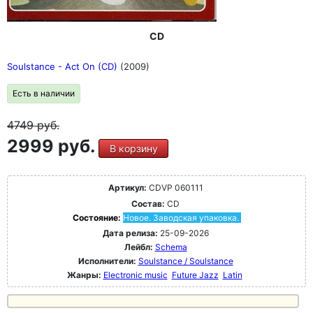
CD
Soulstance - Act On (CD)
(2009)
Есть в наличии
4749
руб.
2999 руб.
В корзину
Артикул:
CDVP 060111
Состав:
CD
Состояние:
Новое. Заводская упаковка.
Дата релиза:
25-09-2026
Лейбл:
Schema
Исполнители:
Soulstance / Soulstance
Жанры:
Electronic music
Future Jazz
Latin