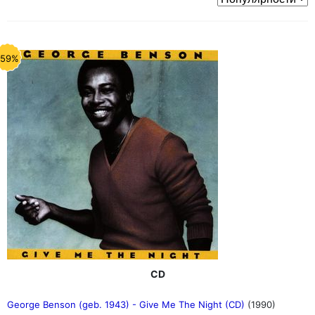
-59%
CD
George Benson (geb. 1943) - Give Me The Night (CD)
(1990)