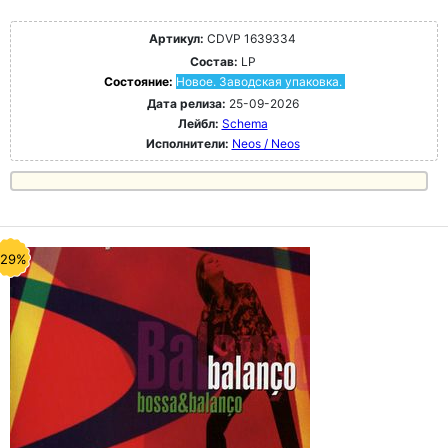
Артикул:
CDVP 1639334
Состав:
LP
Состояние:
Новое. Заводская упаковка.
Дата релиза:
25-09-2026
Лейбл:
Schema
Исполнители:
Neos / Neos
-29%