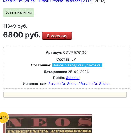
Rosalie De Sousa - Brasil Precisa Balancar (2 LP)
(2007)
Есть в наличии
11349
руб.
6800 руб.
В корзину
Артикул:
CDVP 576130
Состав:
LP
Состояние:
Новое. Заводская упаковка.
Дата релиза:
25-09-2026
Лейбл:
Schema
Исполнители:
Rosalie De Sousa / Rosalie De Sousa
-40%