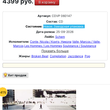
4399 руб.
В корзину
Артикул:
CDVP 060147
Состав:
CD
Состояние:
Новое. Заводская упаковка.
Дата релиза:
25-09-2026
Лейбл:
Schem
Исполнители:
Conte, Nicola / Контэ, Никола
Valle, Marcos / Valle,
Marcos
Les Hommes / Les Hommes
Soulstance / Soulstance
Показать больше
Жанры:
Broken Beat
Compilation
Jazzdance
Pop
Хит продаж
-41%