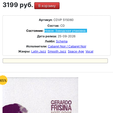
3199 руб.
В корзину
Артикул:
CDVP 515060
Состав:
CD
Состояние:
Новое. Заводская упаковка.
Дата релиза:
25-09-2026
Лейбл:
Schema
Исполнители:
Cabaret Noir / Cabaret Noir
Жанры:
Latin Jazz
Smooth Jazz
Space-Age
Vocal
-65%