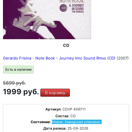
CD
Gerardo Frisina - Note Book - Journey Into Sound Rmxs (CD)
(2007)
Есть в наличии
5699
руб.
1999 руб.
В корзину
Артикул:
CDVP 406711
Состав:
CD
Состояние:
Новое. Заводская упаковка.
Дата релиза:
25-09-2026